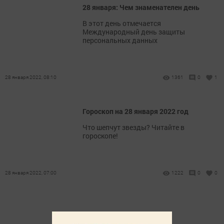
28 января: Чем знаменателен день
В этот день отмечается
Международный день защиты
персональных данных
28 января 2022, 08:10
1361
0
1
Гороскоп на 28 января 2022 год
Что шепчут звезды? Читайте в
гороскопе!
28 января 2022, 07:00
1222
0
0