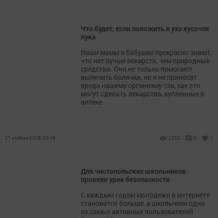
Что будет, если положить в ухо кусочек
лука
Наши мамы и бабушки прекрасно знают,
что нет лучше лекарств, чем природные
средства. Они не только помогают
вылечить болячки, но и не приносят
вреда нашему организму так, как это
могут сделать лекарства, купленные в
аптеке.
27 ноября 2018, 08:46
2353
0
1
Для чистопольских школьников
провели урок безопасности
С каждым годом молодежи в интернете
становится больше, а школьники одни
из самых активных пользователей