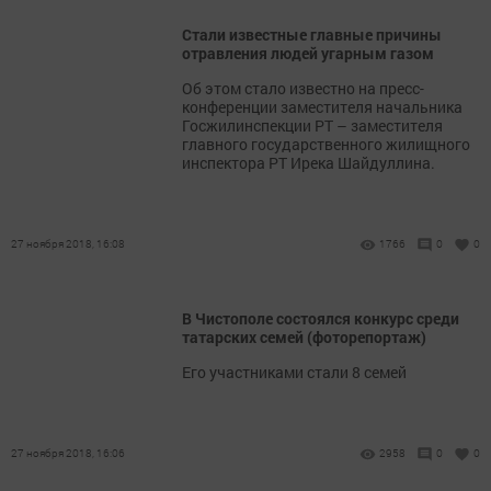
Стали известные главные причины
отравления людей угарным газом
Об этом стало известно на пресс-
конференции заместителя начальника
Госжилинспекции РТ – заместителя
главного государственного жилищного
инспектора РТ Ирека Шайдуллина.
27 ноября 2018, 16:08
1766
0
0
В Чистополе состоялся конкурс среди
татарских семей (фоторепортаж)
Его участниками стали 8 семей
27 ноября 2018, 16:06
2958
0
0