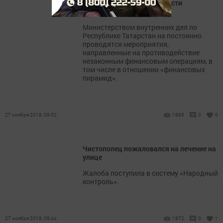
предупреждают об опасности
финансовых пирамид
Министерством внутренних дел по
Республике Татарстан на постоянно
проводятся мероприятия,
направленные на противодействие
незаконным финансовым операциям, в
том числе в отношении «финансовых
пирамид».
27 ноября 2018, 09:52
1895
0
0
Чистополец пожаловался на лечение на
улице
Жалоба поступила в систему «Народный
контроль».
27 ноября 2018, 09:44
1872
0
1