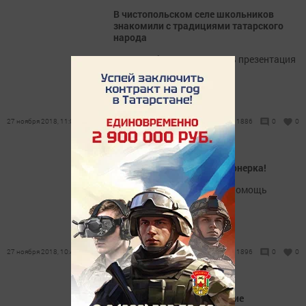
В чистопольском селе школьников
знакомили с традициями татарского
народа
В селе Кубассы состоялась презентация
«Культура Татарстана».
27 ноября 2018, 11:04
1886
0
0
Внимание! Пропала пенсионерка!
Для поисков необходима помощь
добровольцев!
27 ноября 2018, 10:41
1896
0
0
Чистопольские полицейские