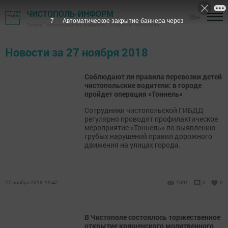
ЧИСТОПОЛЬ-ИНФОРМ
16+
6
Автоматическое закрытие баннера через
Газета "Чистопольские известия" - новости Чистополя
Новости за 27 ноября 2018
Соблюдают ли правила перевозки детей
чистопольские водители: в городе
пройдет операция «Тоннель»
Сотрудники чистопольской ГИБДД
регулярно проводят профилактическое
мероприятие «Тоннель» по выявлению
грубых нарушений правил дорожного
движения на улицах города.
27 ноября 2018, 19:42
1691
0
0
В Чистополе состоялось торжественное
открытие кряшенского молитвенного