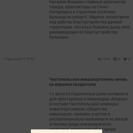
Наталия Фишман, главный архитектор
города, архитекторы из Санкт-
Петербурга и строители посетили
бульвар на улице К. Маркса, посмотрели
ход работы благоустройства данной
территории. Наталья Львовна дала свои
рекомендации по благоустройству
бульвара.
17 августа 2017, 07:52
1979
0
0
Чистопольские инваспортсмены вновь
на вершине пьедестала
12 августа подопечные дома-интерната
для престарелых и инвалидов «Юлдаш»
в составе Чистопольской команды
инваспортсменов «Общества
инвалидов» приняли участие в
республиканском чемпионате по легкой
атлетике среди инвалидов всех
категорий, проходивший в городе