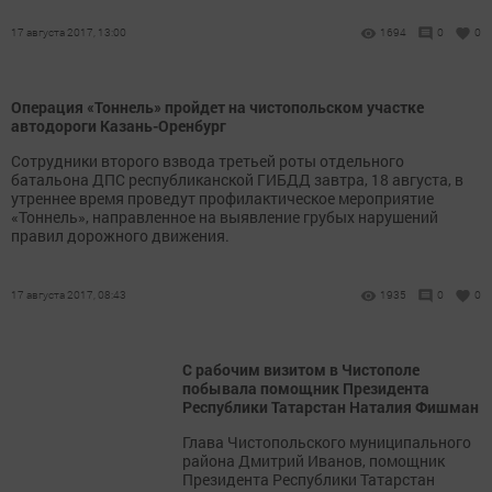
17 августа 2017, 13:00
1694
0
0
Операция «Тоннель» пройдет на чистопольском участке
автодороги Казань-Оренбург
Сотрудники второго взвода третьей роты отдельного
батальона ДПС республиканской ГИБДД завтра, 18 августа, в
утреннее время проведут профилактическое мероприятие
«Тоннель», направленное на выявление грубых нарушений
правил дорожного движения.
17 августа 2017, 08:43
1935
0
0
С рабочим визитом в Чистополе
побывала помощник Президента
Республики Татарстан Наталия Фишман
Глава Чистопольского муниципального
района Дмитрий Иванов, помощник
Президента Республики Татарстан