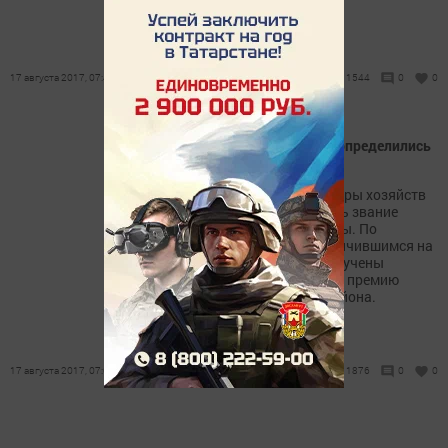
Нижнекамск.
17 августа 2017, 07:44
1544
0
0
В Чистопольском районе определились
передовики жатвы
На полях района комбайнеры хозяйств
борются за право получить звание
лучшего комбайнера жатвы. По
подведенным итогам, отличившимся на
уборочной страде были вручены
сертификаты на денежную премию
главы муниципального района.
17 августа 2017, 07:04
1876
0
0