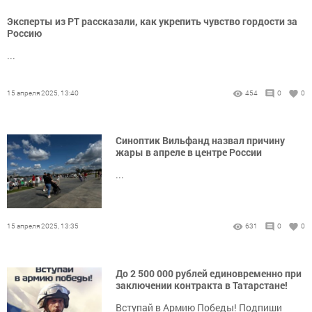
Эксперты из РТ рассказали, как укрепить чувство гордости за
Россию
...
15 апреля 2025, 13:40
454
0
0
Синоптик Вильфанд назвал причину
жары в апреле в центре России
...
15 апреля 2025, 13:35
631
0
0
До 2 500 000 рублей единовременно при
заключении контракта в Татарстане!
Вступай в Армию Победы! Подпиши