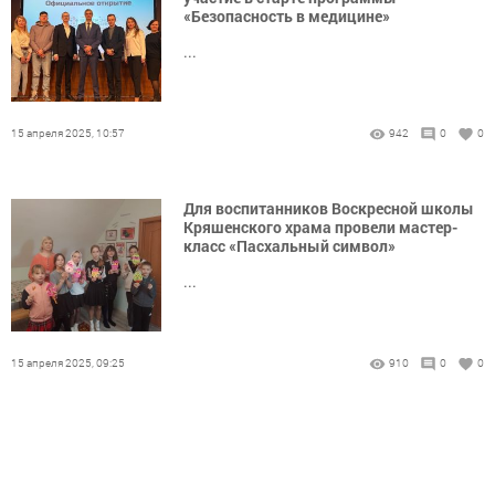
«Безопасность в медицине»
...
15 апреля 2025, 10:57
942
0
0
Для воспитанников Воскресной школы
Кряшенского храма провели мастер-
класс «Пасхальный символ»
...
15 апреля 2025, 09:25
910
0
0