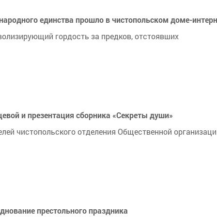
ю народного единства прошло в чистопольском доме-интер
волизирующий гордость за предков, отстоявших
цевой и презентация сборника «Секреты души»
елей чистопольского отделения Общественной организаци
зднование престольного праздника