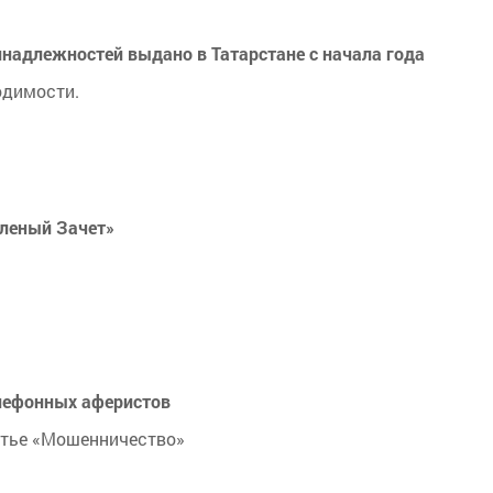
инадлежностей выдано в Татарстане с начала года
одимости.
еленый Зачет»
елефонных аферистов
атье «Мошенничество»