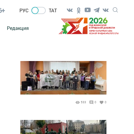
6+
РУС
ТАТ
Редакция
533
0
0