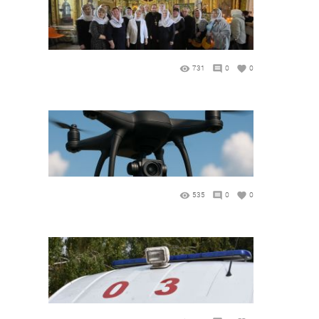
731
0
0
535
0
0