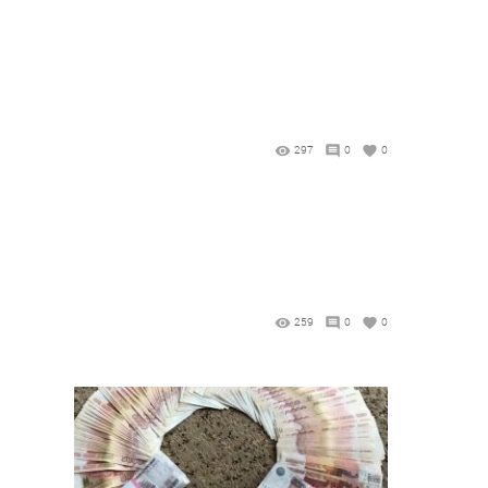
297
0
0
259
0
0