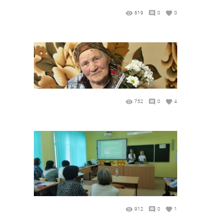
619
0
0
752
0
4
912
0
1