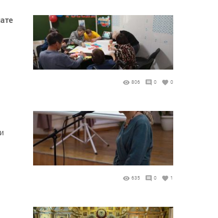
нате
806
0
0
и
635
0
1