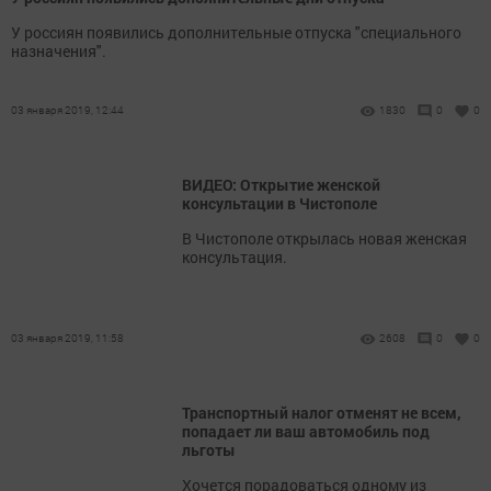
У россиян появились дополнительные отпуска "специального
назначения".
03 января 2019, 12:44
1830
0
0
ВИДЕО: Открытие женской
консультации в Чистополе
В Чистополе открылась новая женская
консультация.
03 января 2019, 11:58
2608
0
0
Транспортный налог отменят не всем,
попадает ли ваш автомобиль под
льготы
Хочется порадоваться одному из