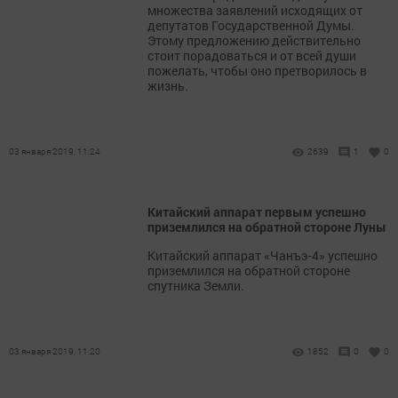
множества заявлений исходящих от
депутатов Государственной Думы.
Этому предложению действительно
стоит порадоваться и от всей души
пожелать, чтобы оно претворилось в
жизнь.
03 января 2019, 11:24
2639
1
0
Китайский аппарат первым успешно
приземлился на обратной стороне Луны
Китайский аппарат «Чанъэ-4» успешно
приземлился на обратной стороне
спутника Земли.
03 января 2019, 11:20
1852
0
0