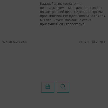
Каждый день достаточно
непредсказуем — многие строят планы
на завтрашний день. Однако, когда мы
просыпаемся, все идет совсем не так как
мы планируем. Возможно стоит
прислушаться к гороскопу?
03 января 2019, 08:47
1877
0
0