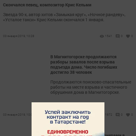
Скончался певец, композитор Крис Кельми
Звезда 90-х, автор хитов «Замыкая круг», «Ночное рандеву»,
«Усталое такси» Крис Кельми скончался 1 января.
03 января 2019, 10:28
1541
0
0
В Магнитогорске продолжаются
разборы завалов после взрыва
подъезда дома. Число погибших
достигло 38 человек
Продолжаются поисково-спасательные
работы на месте взрыва и частичного
обрушения дома в Магнитогорске.
03 января 2019, 10:07
1672
0
0
Татарстанцы стали миллионерами в