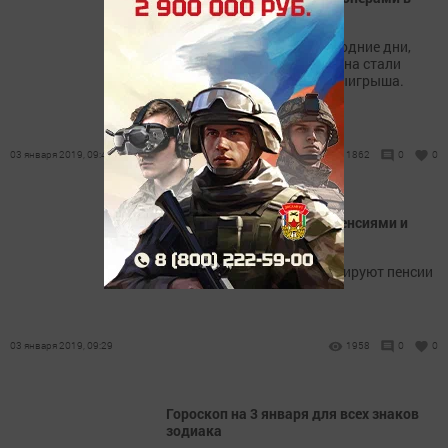
Новый год
Чудеса случаются в новогодние дни,
сразу три жителя Татарстана стали
обладателями крупного выигрыша.
03 января 2019, 09:48
1862
0
0
Что будет с зарплатами, пенсиями и
пособиями в 2019 году?
В каком объеме проиндексируют пенсии
03 января 2019, 09:29
1958
0
0
Гороскоп на 3 января для всех знаков
зодиака