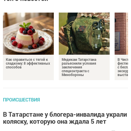
Как справиться с тягой к
Медикам Татарстана
В Чисто
сладкому: 8 эффективных
разъяснили условия
фестив
способов
заключения
с бесп
спецконтракта с
экскурс
Минобороны
выстав
ПРОИСШЕСТВИЯ
В Татарстане у блогера-инвалида украли
коляску, которую она ждала 5 лет