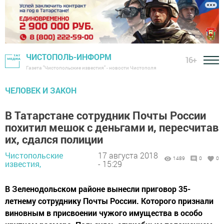
ЧИСТОПОЛЬ-ИНФОРМ
16+
Газета "Чистопольские известия" - новости Чистополя
ЧЕЛОВЕК И ЗАКОН
В Татарстане сотрудник Почты России
похитил мешок с деньгами и, пересчитав
их, сдался полиции
Чистопольские
17 августа 2018
1489
0
0
известия,
- 15:29
В Зеленодольском районе вынесли приговор 35-
летнему сотруднику Почты России. Которого признали
виновным в присвоении чужого имущества в особо