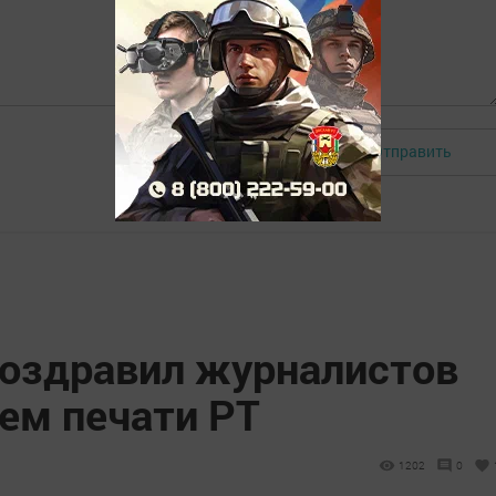
Отправить
Авторизоваться
поздравил журналистов
ем печати РТ
1202
0