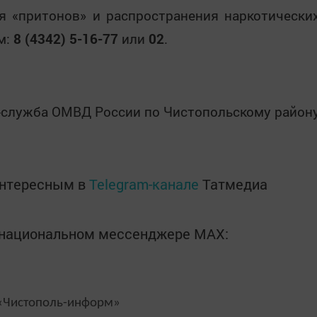
 «притонов» и распространения наркотически
м:
8 (4342) 5-16-77
или
02
.
-служба О
МВД России по Чистопольскому район
интересным в
Telegram-канале
Татмедиа
в национальном мессенджере MАХ:
Чистополь-информ»