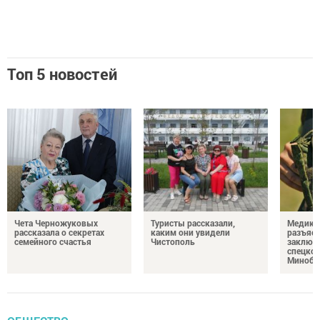
Топ 5 новостей
Чета Черножуковых
Туристы рассказали,
Медикам
рассказала о секретах
каким они увидели
разъясн
семейного счастья
Чистополь
заключ
спецкон
Минобо