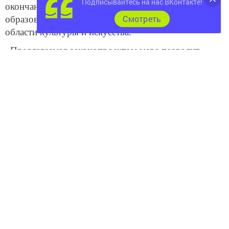
Подписывайтесь на нас ВКонтакте!
окончания учебного заведения, которое ведет
Cмотреть
образовательную деятельность по программам в
области культуры и искусства.
«Предлагаемая законопроектом мера позволит
привлечь выпускников профильных
образовательных организаций в сельские
организации культуры, искусства и кинематографии
республики, – отметила Аюпова. – Это неплохая
надбавка для начинающего специалиста в сельской
местности. У них, например, нет трат на транспорт».
По словам министра культуры РТ, потребуется
утверждение Кабмином РТ размера и порядка
выплаты единовременного пособия молодым
специалистам. «Финансирование будет
закладываться в бюджете», – уточнила она.
Новости СМИ2