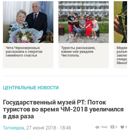
Чета Черножуковых
Туристы рассказали,
Медикам
рассказала о секретах
каким они увидели
разъясн
семейного счастья
Чистополь
заключ
спецкон
Минобо
ЦЕНТРАЛЬНЫЕ НОВОСТИ
Государственный музей РТ: Поток
туристов во время ЧМ-2018 увеличился
в два раза
Татмедиа,
27 июня 2018 - 18:46
1640
0
0