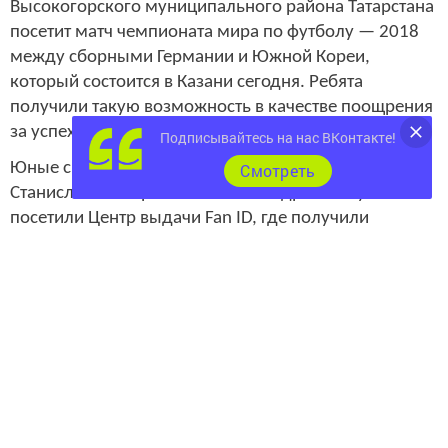
Высокогорского муниципального района Татарстана
посетит матч чемпионата мира по футболу — 2018
между сборными Германии и Южной Кореи,
который состоится в Казани сегодня. Ребята
получили такую возможность в качестве поощрения
за успехи на футбольном поле.
Подписывайтесь на нас ВКонтакте!
Юные спортсмены вместе с тренерами команды
Cмотреть
Станиславом Тюриным и Александром Петуховым
посетили Центр выдачи Fan ID, где получили
необходимые для прохода на матч паспорта
болельщиков.
«Я очень рад, что представилась такая возможность
попасть на чемпионат мира. Я думаю, что об этом
мечтает каждый, потому что вся страна живет
футболом», — поделился эмоциями с
корреспондентом ИА «Татар-информ» Данис
Багрузов, который играет в команде уже пять лет.