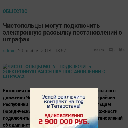
ОБЩЕСТВО
Чистопольцы могут подключить
электронную рассылку постановлений о
штрафах
admin,
29 ноября 2018 - 13:52
1761
0
0
Комиссия по обеспечению безопасности дорожного
движения Чистопольского муниципального района
Республики Татарстан напоминает чистопольцам
(юридическим и физическим лицам) о возможности
подключиться к электронной рассылке постановлений
об административных правонарушениях,