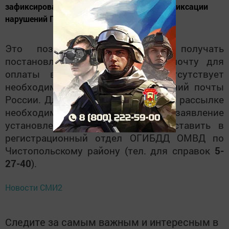
зафиксированных приборами фото, видеофиксации
нарушений ПДД.
Это позволяет своевременно получать
постановления на электронную почту для
оплаты в льготный период, отсутствует
необходимость посещения отделений почты
России. Для подключения к данной рассылке
необходимо заполнить заявление
установленного образца и предоставить в
регистрационный отдел ОГИБДД ОМВД по
Чистопольскому району (тел. для справок
5-
27-40
).
Новости СМИ2
Следите за самым важным и интересным в