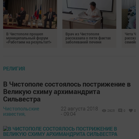
В Чистополе прошел
Врач из Чистополя
Чета Ч
муниципальный форум
рассказала о пяти фактах
рассказ
«Работаем на результат!»
заболеваний печени
семейно
РЕЛИГИЯ
В Чистополе состоялось пострижение в
Великую схиму архимандрита
Сильвестра
Чистопольские
22 августа 2018
2925
0
0
известия,
- 09:04