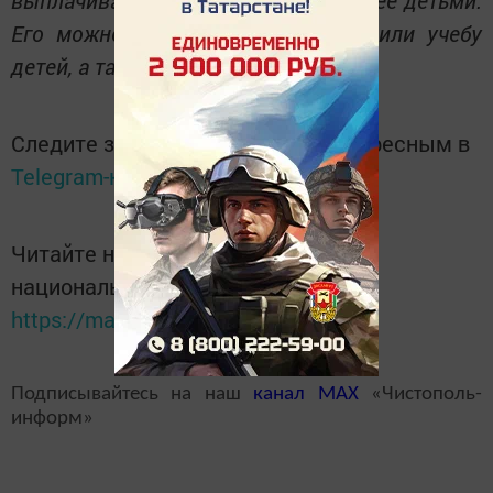
Его можно потратить на жилье или учебу
детей, а также на пенсию матери.
Следите за самым важным и интересным в
Telegram-канале
Татмедиа
Читайте новости Татарстана в
национальном мессенджере MАХ:
https://max.ru/tatmedia
Подписывайтесь на наш
канал
MAX
«Чистополь-
информ»