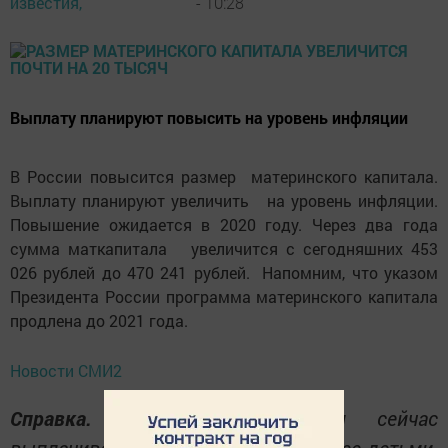
известия,
- 10:28
Выплату планируют повысить на уровень инфляции
В России повысится размер материнского капитала.
Выплату планируют увеличить на уровень инфляции.
Повышение ожидается в 2020 году. Через два года
сумма маткапитала увеличится с сегодняшних 453
026 рублей до 470 241 рублей. Напомним, что указом
Президента России программа материнского капитала
продлена до 2021 года.
Новости СМИ2
Справка.
Материнский капитал сейчас
выплачивают семьям с двумя и более детьми.