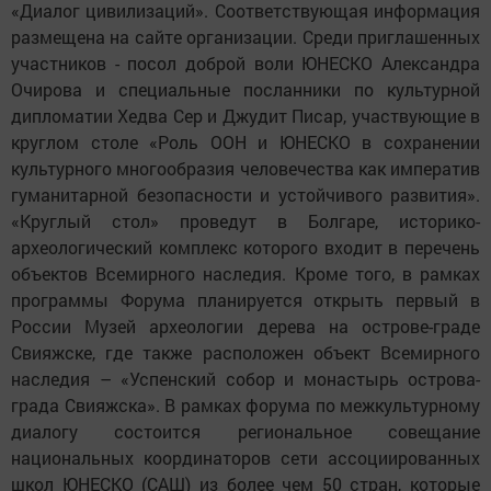
«Диалог цивилизаций». Соответствующая информация
размещена на сайте организации. Среди приглашенных
участников - посол доброй воли ЮНЕСКО Александра
Очирова и специальные посланники по культурной
дипломатии Хедва Сер и Джудит Писар, участвующие в
круглом столе «Роль ООН и ЮНЕСКО в сохранении
культурного многообразия человечества как императив
гуманитарной безопасности и устойчивого развития».
«Круглый стол» проведут в Болгаре, историко-
археологический комплекс которого входит в перечень
объектов Всемирного наследия. Кроме того, в рамках
программы Форума планируется открыть первый в
России Музей археологии дерева на острове-граде
Свияжске, где также расположен объект Всемирного
наследия – «Успенский собор и монастырь острова-
града Свияжска». В рамках форума по межкультурному
диалогу состоится региональное совещание
национальных координаторов сети ассоциированных
школ ЮНЕСКО (САШ) из более чем 50 стран, которые