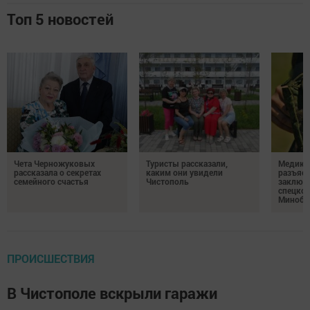
Топ 5 новостей
Чета Черножуковых
Туристы рассказали,
Медикам
рассказала о секретах
каким они увидели
разъясн
семейного счастья
Чистополь
заключ
спецкон
Минобо
ПРОИСШЕСТВИЯ
В Чистополе вскрыли гаражи