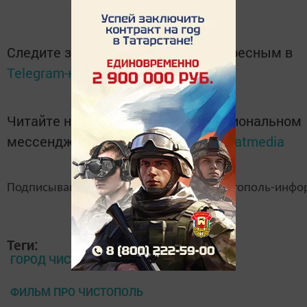
Следите за самым важным и интересным в
Telegram-канале
Татмедиа
Читайте новости Татарстана в национальном
мессенджере MАХ:
https://max.ru/tatmedia
Подписывайтесь на наш
канал
MAX
«Чистополь-инфо
Теги:
ГОРОД ЧИСТОПОЛЬ
ФИЛЬМ ПРО ЧИСТОПОЛЬ