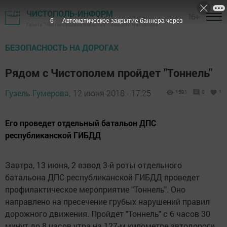
ЧИСТОПОЛЬ-ИНФОРМ
16+
5
Автоматическое закрытие баннера через
Газета "Чистопольские известия" - новости Чистополя
БЕЗОПАСНОСТЬ НА ДОРОГАХ
Рядом с Чистополем пройдет "Тоннель"
Гузель Гумерова,
12 июня 2018 - 17:25
1591
0
1
Его проведет отдельный батальон ДПС
республиканской ГИБДД
Завтра, 13 июня, 2 взвод 3-й роты отдельного
батальона ДПС республиканской ГИБДД проведет
профилактическое мероприятие "Тоннель". Оно
направлено на пресечение грубых нарушений правил
дорожного движения. Пройдет "Тоннель" с 6 часов 30
минут до 8 часов утра на 127-м километре автодороги