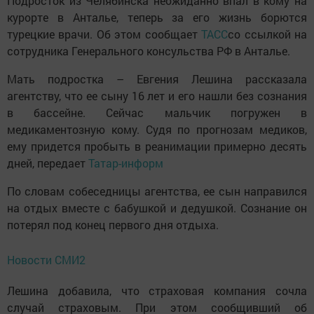
Подросток из Челябинска неожиданно впал в кому на
курорте в Анталье, теперь за его жизнь борются
турецкие врачи. Об этом сообщает
ТАСС
со ссылкой на
сотрудника Генерального консульства РФ в Анталье.
Мать подростка – Евгения Лешина рассказала
агентству, что ее сыну 16 лет и его нашли без сознания
в бассейне. Сейчас мальчик погружен в
медикаментозную кому. Судя по прогнозам медиков,
ему придется пробыть в реанимации примерно десять
дней, передает
Татар-информ
По словам собеседницы агентства, ее сын направился
на отдых вместе с бабушкой и дедушкой. Сознание он
потерял под конец первого дня отдыха.
Новости СМИ2
Лешина добавила, что страховая компания сочла
случай страховым. При этом сообщивший об