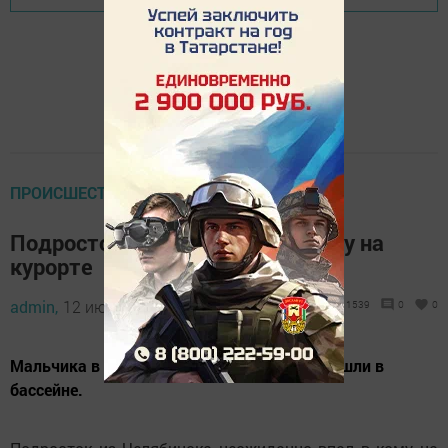
ПРОИСШЕСТВИЯ
Подросток из России впал в кому на
курорте
admin,
12 июня 2018 - 09:05
1539
0
0
Мальчика в бессознательном состоянии нашли в
бассейне.