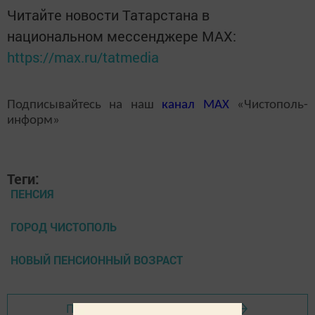
Читайте новости Татарстана в
национальном мессенджере MАХ:
https://max.ru/tatmedia
Подписывайтесь на наш
канал
MAX
«Чистополь-
информ»
Теги:
ПЕНСИЯ
ГОРОД ЧИСТОПОЛЬ
НОВЫЙ ПЕНСИОННЫЙ ВОЗРАСТ
Перейти на страницу новости