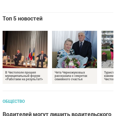
Топ 5 новостей
В Чистополе прошел
Чета Черножуковых
Туристы
муниципальный форум
рассказала о секретах
каким о
«Работаем на результат!»
семейного счастья
Чистоп
ОБЩЕСТВО
Водителей могут лишить водительского