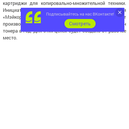
картриджи для копировально-множительной техники.
Инициатором проекта стала российская компания
Подписывайтесь на нас ВКонтакте!
«Мэйкор». На территории ОЭЗ «Ростонер» планирует
Cмотреть
производить 2,8 млн единиц картриджей и 380 тонн
тонера в год. Для этих целей будет создано 81 рабочее
место.
Еще один новый резидент — компания «Русский воск»
— займется производством полиэтиленового воска,
мощность предприятия — до 9 тыс. 522 тонн в год. В
планах у компании также построить собственное
промышленное здание. Количество созданных рабочих
мест — 36.
Фото автора
Подробнее:
https://www.tatar-
inform.ru/news/2018/08/22/623619/
Новости СМИ2