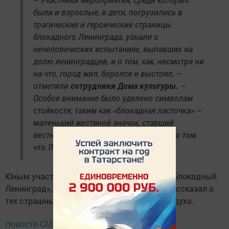
были и взрослые, и дети, погрузились в
трагические и героические страницы
блокадного Ленинграда, узнали о
нечеловеческих испытаниях, выпавших на
долю ленинградцев, и о том, как, несмотря ни
на что, город жил, боролся и выстоял, –
отметили
сотрудники Дома культуры.
–
Особое внимание было уделено символам
стойкости, таким как «блокадная ласточка» –
маленький жестяной значок, ставший
вестником надежды и напоминанием о том,
что Ленинград не сдался.
Юным участникам показали мультфильм «Блокадный
Ленинград», который в доступной форме рассказал о
тех страшных днях и о силе человеческого духа.
Новости СМИ2