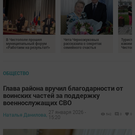
В Чистополе прошел
Чета Черножуковых
Туристы
муниципальный форум
рассказала о секретах
каким о
«Работаем на результат!»
семейного счастья
Чистоп
ОБЩЕСТВО
Глава района вручил благодарности от
воинских частей за поддержку
военнослужащих СВО
27 января 2026 -
Наталья Данилова,
542
0
0
15:20