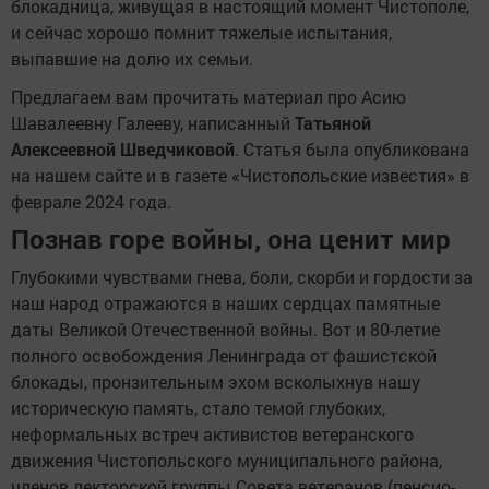
блокадница, живущая в настоящий момент Чистополе,
и сейчас хорошо помнит тяжелые испытания,
выпавшие на долю их семьи.
Предлагаем вам прочитать материал про Асию
Шавалеевну Галееву, написанный
Татьяной
Алексеевной Шведчиковой
. Статья была опубликована
на нашем сайте и в газете «Чистопольские известия» в
феврале 2024 года.
Познав горе войны, она ценит мир
Глубокими чувствами гнева, боли, скорби и гордости за
наш народ отражаются в наших сердцах памятные
даты Великой Отечественной войны. Вот и 80-летие
полного освобождения Ленинграда от фашистской
блокады, пронзительным эхом всколыхнув нашу
историческую память, стало темой глубоких,
неформальных встреч активистов ветеранского
движения Чистопольского муниципального района,
членов лекторской группы Совета ветеранов (пенсио­