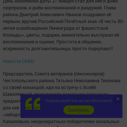
День юбилейной даты 27 января стал для неё и днём
сюрпризов, и днём воспоминаний и раздумий. Глава
района Дмитрий Алексеевич Иванов поздравил её
первым, вручив Российский Почётный знак «В честь 80-
летия освобождения Ленинграда от фашистской
блокады», цветы, подарки, внимательно выслушал её
воспоминания и оценки. Простота в общении,
искренность долгожительницы просто подкупают!
Новости СМИ2
Председатель Совета ветеранов (пенсионеров)
Чистопольского района Татьяна Николаевна Тихонова
со своей­ командой, идя на встречу с Асиёй
Шавалеевной, приготовили домашние вкусности,
предметы рукоделия, но самым главным сюрпризом
Подписывайтесь на нас ВКонтакте!
для неё стало знакомство с чистопольской
Cмотреть
«звёздочкой», юным исполнителем Самиром
Камаловым, неоднократным победителем зональных