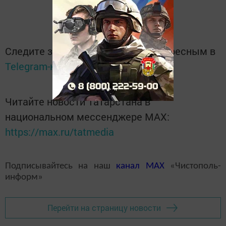
Следите за самым важным и интересным в
Telegram-канале
Татмедиа
Читайте новости Татарстана в
национальном мессенджере MАХ:
https://max.ru/tatmedia
Подписывайтесь на наш
канал
MAX
«Чистополь-
информ»
Перейти на страницу новости