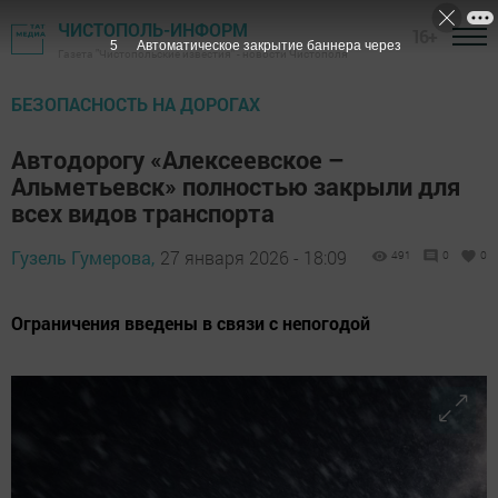
ЧИСТОПОЛЬ-ИНФОРМ
16+
3
Автоматическое закрытие баннера через
Газета "Чистопольские известия" - новости Чистополя
БЕЗОПАСНОСТЬ НА ДОРОГАХ
Автодорогу «Алексеевское –
Альметьевск» полностью закрыли для
всех видов транспорта
Гузель Гумерова,
27 января 2026 - 18:09
491
0
0
Ограничения введены в связи с непогодой