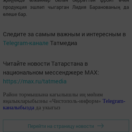
продукция эшләп чыгарган Лидия Баранованың да
өлеше бар.
Следите за самым важным и интересным в
Telegram-канале
Татмедиа
Читайте новости Татарстана в
национальном мессенджере MАХ:
https://max.ru/tatmedia
Район тормышына кагылышлы иң мөһим
яңалыкларыбызны «Чистополь-информ»
Telegram
-
каналыбызда
да укыгыз
Перейти на страницу новости