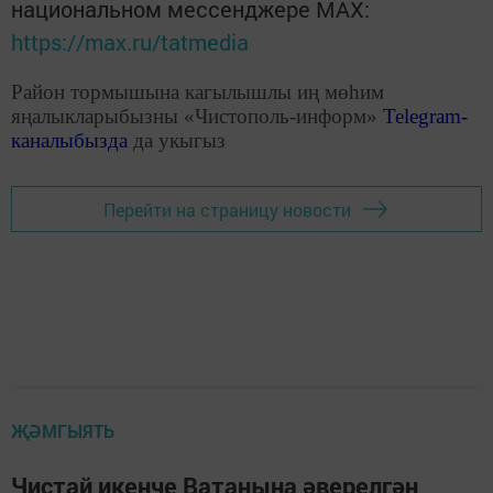
национальном мессенджере MАХ:
https://max.ru/tatmedia
Район тормышына кагылышлы иң мөһим
яңалыкларыбызны «Чистополь-информ»
Telegram
-
каналыбызда
да укыгыз
Перейти на страницу новости
ҖӘМГЫЯТЬ
Чистай икенче Ватанына әверелгән