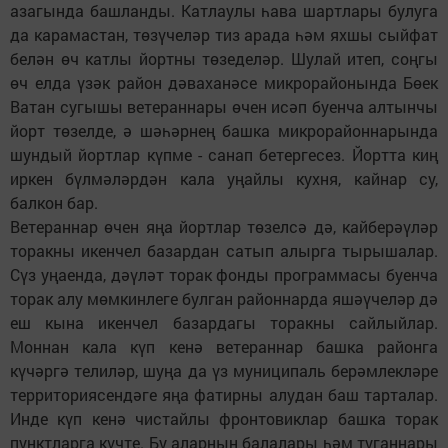
азагында башланды. Катлаулы һава шартлары булуга
да карамастан, төзүчеләр тиз арада һәм яхшы сыйфат
белән өч катлы йортны төзеделәр. Шулай итеп, соңгы
өч елда үзәк район дәваханәсе микрорайонында Бөек
Ватан сугышы ветераннары өчен исәп буенча алтынчы
йорт төзелде, ә шәһәрнең башка микрорайоннарында
шундый йортлар күпме - санап бетергесез. Йортта киң
иркен бүлмәләрдән кала уңайлы кухня, кайнар су,
балкон бар.
Ветераннар өчен яңа йортлар төзелсә дә, кайберәүләр
торакны икенчел базардан сатып алырга тырышалар.
Сүз уңаенда, дәүләт торак фонды программасы буенча
торак алу мөмкинлеге булган районнарда яшәүчеләр дә
еш кына икенчел базардагы торакны сайлыйлар.
Моннан кала күп кенә ветераннар башка районга
күчәргә телиләр, шуңа да үз муниципаль берәмлекләре
территориясендәге яңа фатирны алудан баш тарталар.
Инде күп кенә чистайлы фронтовиклар башка торак
пунктларга күчте. Бу аларның балалары һәм туганнары