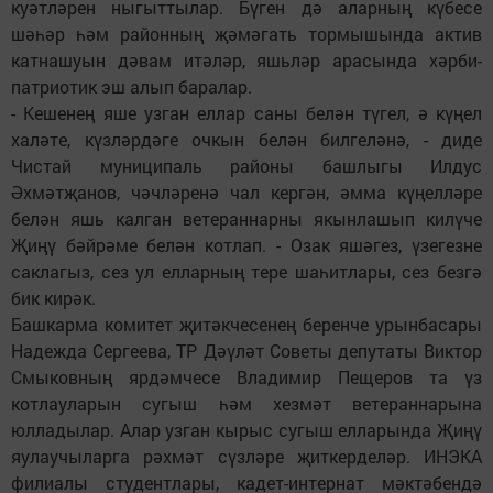
куәтләрен ныгыттылар. Бүген дә аларның күбесе
шәһәр һәм районның җәмәгать тормышында актив
катнашуын дәвам итәләр, яшьләр арасында хәрби-
патриотик эш алып баралар.
- Кешенең яше узган еллар саны белән түгел, ә күңел
халәте, күзләрдәге очкын белән билгеләнә, - диде
Чистай муниципаль районы башлыгы Илдус
Әхмәтҗанов, чәчләренә чал кергән, әмма күңелләре
белән яшь калган ветераннарны якынлашып килүче
Җиңү бәйрәме белән котлап. - Озак яшәгез, үзегезне
саклагыз, сез ул елларның тере шаһитлары, сез безгә
бик кирәк.
Башкарма комитет җитәкчесенең беренче урынбасары
Надежда Сергеева, ТР Дәүләт Советы депутаты Виктор
Смыковның ярдәмчесе Владимир Пещеров та үз
котлауларын сугыш һәм хезмәт ветераннарына
юлладылар. Алар узган кырыс сугыш елларында Җиңү
яулаучыларга рәхмәт сүзләре җиткерделәр. ИНЭКА
филиалы студентлары, кадет-интернат мәктәбендә