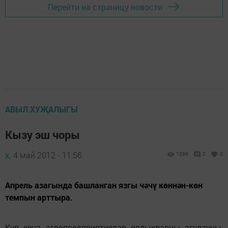
Перейти на страницу новости
АВЫЛ ХУҖАЛЫГЫ
Кызу эш чоры
х,
4 май 2012 - 11:56
1096
0
0
Апрель азагында башланган язгы чәчү көннән-көн
темпын арттыра.
Күп кенә агропредприятиеләр орлыкларны агулауны,