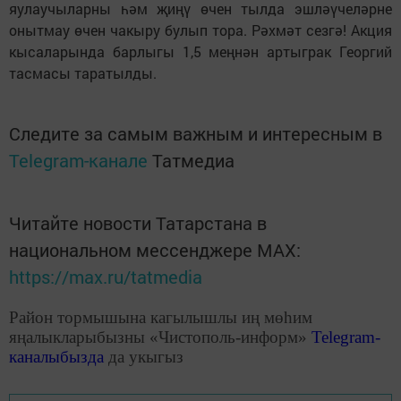
яулаучыларны һәм җиңү өчен тылда эшләүчеләрне
онытмау өчен чакыру булып тора. Рәхмәт сезгә! Акция
кысаларында барлыгы 1,5 меңнән артыграк Георгий
тасмасы таратылды.
Следите за самым важным и интересным в
Telegram-канале
Татмедиа
Читайте новости Татарстана в
национальном мессенджере MАХ:
https://max.ru/tatmedia
Район тормышына кагылышлы иң мөһим
яңалыкларыбызны «Чистополь-информ»
Telegram
-
каналыбызда
да укыгыз