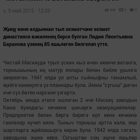
х,
5 май 2012 - 12:33
946
0
0
Җиңү көне алдыннан тыл хезмәтчәне хезмәт
династиясе вәкиленең берсе булган Лидия Леонтьевна
Баранова үзенең 85 яшьлеген билгеләп үтте.
Чистай Мәскәүдә туып үскән кыз өчен икенче ватанга,
тормышының иң матур еллары белән бәйле урынга
әверелгән. 1941 елда ул алты сыйныфны тәмамлый,
җәйге каникулга үз планнары була. Әмма "сугыш" дигән
әче сүз бөтен нәрсәне үзгәртә.
Октябрь аенда әтисе эшләгән 2 нче Мәскәү заводын
Кама буендагы кечкенә шәһәргә эвакуациялиләр.
Предприятие белән бергә бирегә күп кенә кечкенә
гаиләләр күчеп килә. Тыныч тормыш артта кала, яңа
шартларга җайлашырга кирәк була. 1942 елда сәгать
заводына эшкә керә. Сугыштан соң эшче яшьләр