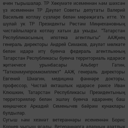
өчен тырышалар. ТР Хөкүмәте исеменнән һәм шәхсән
үз исеменнән ТР Дәүләт Советы депутаты Валерий
Васильев котлау сүзләре белән мөрәҗәгать итте. Ул
шулай ук ТР Президенты Рөстәм Миңнехановның
чистайлыларга котлау хатын да укыды. "Татарстан
Республикасының ипотека агентлыгы" ААҖнең
генераль директоры Андрей Симаков, дәүләт мөлкәте
белән идарә итү буенча федераль агентлыкның
Татарстан Республикасы буенча территориаль идарәсе
җитәкчесе урынбасары Альберт Гатин,
"Таткоммунпромкомплект" ААҖ генераль директоры
Евгений Шмагин, медицина фәннәре докторы,
профессор, Чис­тай якташлык идарәсе рәисе Иван
Клюшкин, Татарстан Республикасы Президентының
территорияләр белән эшләү буенча идарәнең баш
киңәшчесе Аркадий Семенычев бәйрәм кунак­лары
булдылар.
Сугыш һәм хезмәт ветераннары исеменнән Борис
Корнев чыгыш ясады. Ветераннарга аларның азатлык