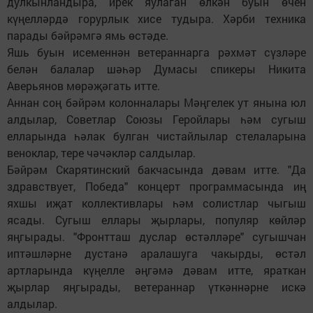
дулкынландыра, ирек яулаган өлкән буын өчен
күңелләрдә горурлык хисе тудыра. Хәрби техника
парады бәйрәмгә ямь өстәде.
Яшь буын исеменнән ветераннарга рәхмәт сүзләре
белән балалар шәһәр Думасы спикеры Никита
Аверьянов мөрәҗәгать итте.
Аннан соң бәйрәм колонналары Мәңгелек ут янына юл
алдылар, Советлар Союзы Геройлары һәм сугыш
елларында һәлак булган чистайлылар стелаларына
веноклар, тере чәчәкләр салдылар.
Бәйрәм Скарятинский бакчасында дәвам итте. "Да
здравствует, Победа" концерт программасында иң
яхшы иҗат коллективлары һәм солистлар чыгыш
ясады. Сугыш еллары җырлары, популяр көйләр
яңгырады. "Фронтташ дуслар өстәлләре" сугышчан
иптәшләрне дустанә аралашуга чакырды, өстәл
артларында күңелле әңгәмә дәвам итте, яраткан
җырлар яңгырады, ветераннар үткәннәрне искә
алдылар.