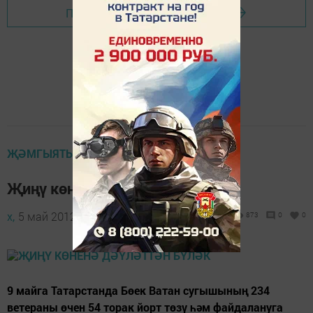
Перейти на страницу новости
ҖӘМГЫЯТЬ
Җиңү көненә дәүләттән бүләк
х,
5 май 2012 - 12:38
873
0
0
9 майга Татарстанда Бөек Ватан сугышының 234
ветераны өчен 54 торак йорт төзү һәм файдалануга