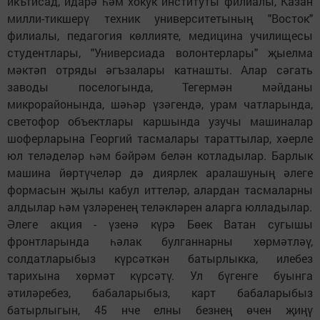
икътисад, идарә һәм хокук институты филиалы, Казан
милли-тикшерү техник университетының "Восток"
филиалы, педагогия көллияте, медицина училищесы
студентлары, "Универсиада волонтерлары" җыелма
мәктәп отряды әгъзалары катнашты. Алар сәгать
заводы поселогында, Тегермән мәйданы
микрорайонында, шәһәр үзәгендә, урам чатларында,
светофор объектлары каршында узучы машиналар
шоферларына Георгий тасмалары тараттылар, хәерле
юл теләделәр һәм бәйрәм белән котладылар. Барлык
машина йөртүчеләр дә диярлек аралашуның әлеге
формасын җылы кабул иттеләр, алардан тасмаларны
алдылар һәм үзләренең теләкләрен аларга юлладылар.
Әлеге акция - үзенә күрә Бөек Ватан сугышы
фронтларында һәлак булганнарны хөрмәтләү,
солдатларыбыз күрсәткән батырлыкка, илебез
тарихына хөрмәт күрсәтү. Ул бүгенге буынга
әтиләребез, бабаларыбыз, карт бабаларыбыз
батырлыгын, 45 нче елны безнең өчен җиңү