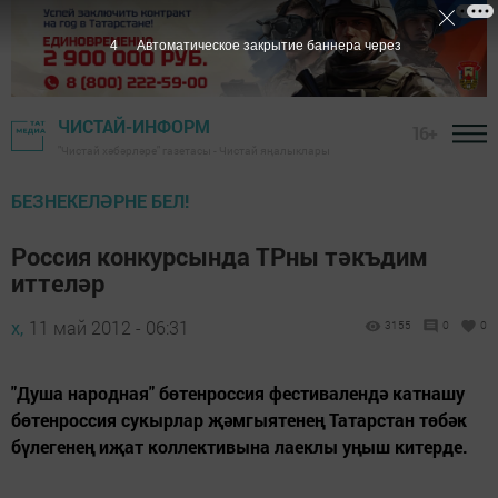
3
Автоматическое закрытие баннера через
ЧИСТАЙ-ИНФОРМ
16+
"Чистай хәбәрләре" газетасы - Чистай яңалыклары
БЕЗНЕКЕЛӘРНЕ БЕЛ!
Россия конкурсында ТРны тәкъдим
иттеләр
х,
11 май 2012 - 06:31
3155
0
0
"Душа народная" бөтенроссия фестивалендә катнашу
бөтенроссия сукырлар җәмгыятенең Татарстан төбәк
бүлегенең иҗат коллективына лаеклы уңыш китерде.