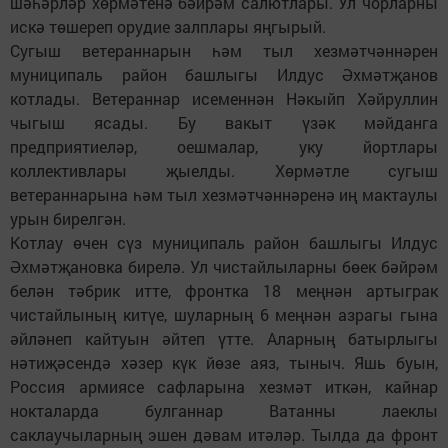
шәһәрләр хөрмәтенә бәйрәм салютлары. Ул чорларны
искә төшереп орудие залплары яңгырый.
Сугыш ветераннарын һәм тыл хезмәтчәннәрен
муниципаль район башлыгы Илдус Әхмәтҗанов
котлады. Ветераннар исеменнән Нәкыйп Хәйруллин
чыгыш ясады. Бу вакыт үзәк мәйданга
предприятиеләр, оешмалар, уку йортлары
коллективлары җыелды. Хөрмәтле сугыш
ветераннарына һәм тыл хезмәтчәннәренә иң мактаулы
урын бирелгән.
Котлау өчен сүз муниципаль район башлыгы Илдус
Әхмәтҗановка бирелә. Ул чистайлыларны бөек бәйрәм
белән тәбрик итте, фронтка 18 меңнән артыграк
чистайлының китүе, шуларның 6 меңнән азрагы гына
әйләнеп кайтуын әйтеп үтте. Аларның батырлыгы
нәтиҗәсендә хәзер күк йөзе аяз, тыныч. Яшь буын,
Россия армиясе сафларына хезмәт иткән, кайнар
нокталарда булганнар Ватанны лаеклы
саклаучыларның эшен дәвам итәләр. Тылда да фронт