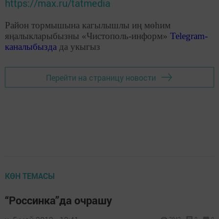
https://max.ru/tatmedia
Район тормышына кагылышлы иң мөһим
яңалыкларыбызны «Чистополь-информ»
Telegram
-
каналыбызда
да укыгыз
Перейти на страницу новости
КӨН ТЕМАСЫ
“Россинка”да очрашу
2942
0
0