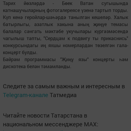
Тарих йөзләрдә - Бөек Ватан сугышында
катнашучыларның фотогалереясе үзенә тартып торды.
Күп кенә геройлар-шәһәрдә танылган кешеләр. Халык
батырлыгы, азатлык хакына аның җиңүе темасы
балалар сәнгать мәктәбе укучылары күргәзмәсендә
чагылыш тапты, "Сердцам к подвигу ты прикаснись"
конкурсындагы иң яхшы номерлардан төзелгән гала-
концерт булды.
Бәйрәм программасы "Җиңү язы" концерты һәм
дискотека белән тәмамланды.
Следите за самым важным и интересным в
Telegram-канале
Татмедиа
Читайте новости Татарстана в
национальном мессенджере MАХ: