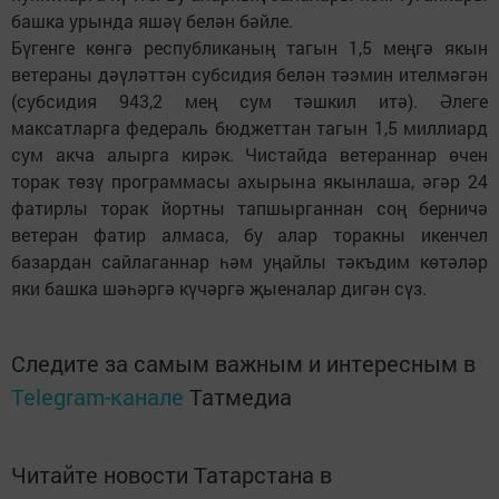
башка урында яшәү белән бәйле.
Бүгенге көнгә респуб­ликаның тагын 1,5 меңгә якын
ветераны дәүләттән субсидия белән тәэмин ителмәгән
(субсидия 943,2 мең сум тәшкил итә). Әлеге
максатларга федераль бюджеттан тагын 1,5 миллиард
сум акча алырга кирәк. Чис­тайда ветераннар өчен
торак төзү программасы ахырына якынлаша, әгәр 24
фатирлы торак йорт­ны тапшырганнан соң берничә
ветеран фатир алмаса, бу алар торакны икенчел
базардан сайлаганнар һәм уңайлы тәкъдим көтәләр
яки башка шәһәргә күчәргә җыеналар дигән сүз.
Следите за самым важным и интересным в
Telegram-канале
Татмедиа
Читайте новости Татарстана в