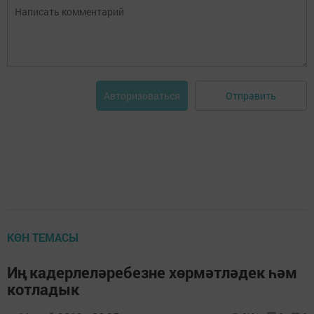
Отправить
Авторизоваться
КӨН ТЕМАСЫ
Иң кадерлеләребезне хөрмәтләдек һәм
котладык