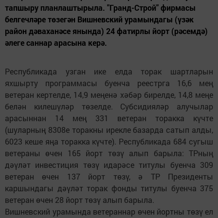
тапшыру планлаштырыла. "Гранд-Строй" фирмасы
белгечләре төзегән Вишневский урамындагы (үзәк
район дәваханәсе янында) 24 фатирлы йорт (рәсемдә)
әлеге саннар арасына керә.
Республикада узган ике елда торак шартларын
яхшырту программасы буенча реестрга 16,6 мең
ветеран кертелде, 14,9 меңенә хәбәр бирелде, 14,8 меңе
белән килешүләр төзелде. Субсидияләр алучылар
арасыннан 14 мең 331 ветеран торакка күчте
(шуларның 8308е торакны ирекле базарда сатып алды,
6023 кеше яңа торакка күчте). Республикада 684 сугыш
ветераны өчен 165 йорт төзү алып барыла: ТРның
дәүләт инвестиция төзү идарәсе титулы буенча 309
ветеран өчен 137 йорт төзү, ә ТР Президенты
каршындагы дәүләт торак фонды титулы буенча 375
ветеран өчен 28 йорт төзү алып барыла.
Вишневский урамында ветераннар өчен йортны төзү ел