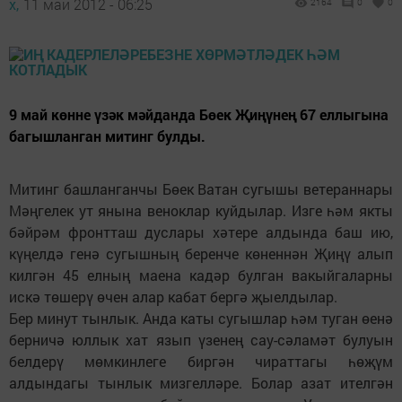
х,
11 май 2012 - 06:25
2164
0
0
9 май көнне үзәк мәйданда Бөек Җиңүнең 67 еллыгына
багышланган митинг булды.
Митинг башланганчы Бөек Ватан сугышы ветераннары
Мәңгелек ут янына веноклар куйдылар. Изге һәм якты
бәйрәм фронтташ дуслары хәтере алдында баш ию,
күңелдә генә сугышның беренче көненнән Җиңү алып
килгән 45 елның маена кадәр булган вакыйгаларны
искә төшерү өчен алар кабат бергә җыелдылар.
Бер минут тынлык. Анда каты сугышлар һәм туган өенә
бер­­ничә юллык хат язып үзенең сау-сәламәт булуын
белдерү мөмкинлеге биргән чираттагы һөҗүм
алдындагы тынлык мизгелләре. Болар азат ителгән