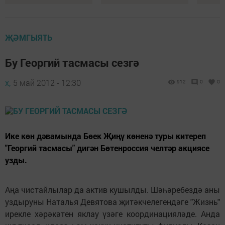
ҖӘМГЫЯТЬ
Бу Георгий тасмасы сезгә
х,
5 май 2012 - 12:30
912
0
0
Ике көн дәвамында Бөек Җиңү көненә туры китереп
"Георгий тасмасы" дигән Бөтенроссия челтәр акциясе
узды.
Аңа чистайлылар да актив кушылды. Шәһәребездә аны
уздыруны Наталья Девятова җитәкчелегендәге "Жизнь"
ирекле хәрәкәтен яклау үзәге координацияләде. Анда