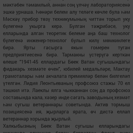
мәктәбен тәмамлый, аннан соң үлчәү лабораториясенә
эшкә урнаша. Һөнәри белем алу теләге көчле була һәм
Мәскәү прибор төзү техникумының читтән торып уку
бүлегенә укырга керә. Булган тәҗрибәсе, уку
елларында алган теоретик белеме аңа баш технолог
бүлегенә инженер-технолог булып килү мөмкинлеге
бирә. Ярты гасырга якын гомерен туган
предприятиесенә бирә. Тармакны үстерүгә керткән
өлеше "1941-45 еллардагы Бөек Ватан сугышындагы
фидакарь хезмәте өчен", юбилей медальләре, Мактау
грамоталары һәм акчалата премияләр белән билгеләп
үтелгән. Лидия Леонтьеваның профсоюз стажы 70 ел
тәшкил итә. Лаеклы ялга чыкканнан соң да профсоюз
составында кала, хәзер инде сәгать заводының хезмәт
һәм сугыш ветераннары советында. Актив тормыш
позициясенә ия, җырларга ярата, өч дистә еллап
ветераннар хорында җырлый.
Халкыбызның Бөек Ватан сугышы елларындагы
җиңүендә өлкәннәр белән беррәттән фронт өчен