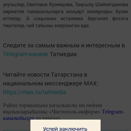
укучылар, Светлана Кузнецова, Таңсылу Шәйхетдинова
хөрмәтле тамашачыларга концерт номерлары бүләк
иттеләр. Ә соңыннан истәлеккә бергәләп фотога
төштеләр, чәй табыны әзерләнгән иде.
Следите за самым важным и интересным в
Telegram-канале
Татмедиа
Читайте новости Татарстана в
национальном мессенджере MАХ:
https://max.ru/tatmedia
Район тормышына кагылышлы иң мөһим
яңалыкларыбызны «Чистополь-информ»
Telegram
-
каналыбызда
да укыгыз