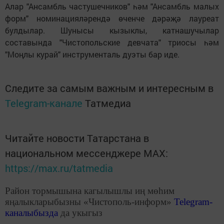
Алар "Ансамбль частушечников" һәм "Ансамбль малых
форм" номинацияләрендә өченче дәрәҗә лауреат
булдылар. Шунысы кызыклы, катнашучылар
составында "Чистопольские девчата" триосы һәм
"Моңлы курай" инструменталь дуэты бар иде.
Следите за самым важным и интересным в
Telegram-канале
Татмедиа
Читайте новости Татарстана в
национальном мессенджере MАХ:
https://max.ru/tatmedia
Район тормышына кагылышлы иң мөһим
яңалыкларыбызны «Чистополь-информ»
Telegram
-
каналыбызда
да укыгыз