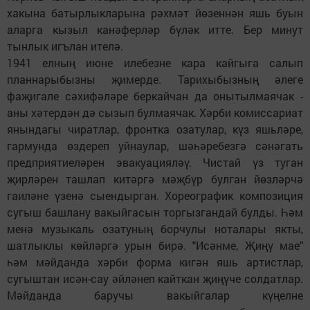
хакына батырлык­ларына рәхмәт йөзеннән яшь буын
аларга кызыл канәферләр бүләк итте. Бер минут
тынлык игълан ителә.
1941 елның июне илебезне кара кайгыга салып
планнарыбызны җимерде. Тарихыбызның әлеге
фаҗигале сәхифәләре беркайчан да онытылмаячак -
аны хәтердән дә сызып булмаячак. Хәрби комиссариат
янындагы чиратлар, фронтка озатулар, күз яшьләре,
гармунда өздереп уйнаулар, шәһәребезгә сәнәгать
предприятиеләрен эвакуацияләү. Чистай үз туган
җирләрен ташлап китәргә мәҗбүр булган йөзләрчә
гаиләне үзенә сыендырган. Хореографик композиция
сугыш башлану вакыйгасын торгызгандай булды. Һәм
менә музыкаль озатуның борчулы ноталары якты,
шатлыклы көйләргә урын бирә. "Исәнме, Җиңү мае"
һәм мәйданда хәрби форма кигән яшь артистлар,
сугыштан исән-сау әйләнеп кайткан җиңүче солдатлар.
Мәйданда баручы вакыйгалар күңелне