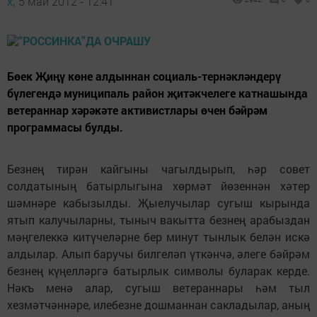
х,
5 май 2012 - 12:41
Бөек Җиңү көне алдыннан социаль-тернәкләндерү
бүлегендә муниципаль район җитәкчелеге катнашында
ветераннар хәрәкәте активистлары өчен бәйрәм
программасы булды.
Безнең тирән кайгыны чагылдырып, һәр совет
солдатының батырлыгына хөрмәт йөзеннән хәтер
шәмнәре кабызылды. Җыелучылар сугыш кырында
ятып калучыларны, тыныч вакытта безнең арабыздан
мәңгелеккә китүчеләрне бер минут тынлык белән искә
алдылар. Алып баручы билгеләп үткәнчә, әлеге бәйрәм
безнең күңелләргә батырлык символы буларак керде.
Нәкъ менә алар, сугыш ветераннары һәм тыл
хезмәтчәннәре, илебезне дошманнан сакладылар, аның