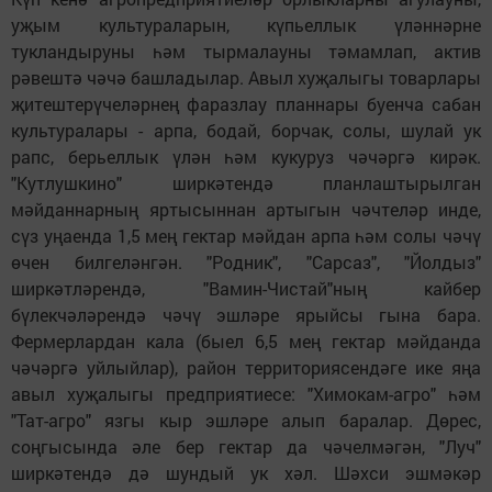
уҗым культураларын, күпьеллык үләннәрне
тукландыруны һәм тырмалауны тәмамлап, актив
рәвештә чәчә башладылар. Авыл хуҗалыгы товарлары
җитештерүчеләрнең фаразлау планнары буенча сабан
культуралары - арпа, бодай, борчак, солы, шулай ук
рапс, берьеллык үлән һәм кукуруз чәчәргә кирәк.
"Кутлушкино" ширкәтендә планлаштырылган
мәйданнарның яртысыннан артыгын чәчтеләр инде,
сүз уңаенда 1,5 мең гектар мәйдан арпа һәм солы чәчү
өчен билгеләнгән. "Родник", "Сарсаз", "Йолдыз"
ширкәтләрендә, "Вамин-Чистай"ның кайбер
бүлекчәләрендә чәчү эшләре ярыйсы гына бара.
Фермерлардан кала (быел 6,5 мең гектар мәйданда
чәчәргә уйлыйлар), район территориясендәге ике яңа
авыл хуҗалыгы предприятиесе: "Химокам-агро" һәм
"Тат-агро" язгы кыр эшләре алып баралар. Дөрес,
соңгысында әле бер гектар да чәчелмәгән, "Луч"
ширкәтендә дә шундый ук хәл. Шәхси эшмәкәр