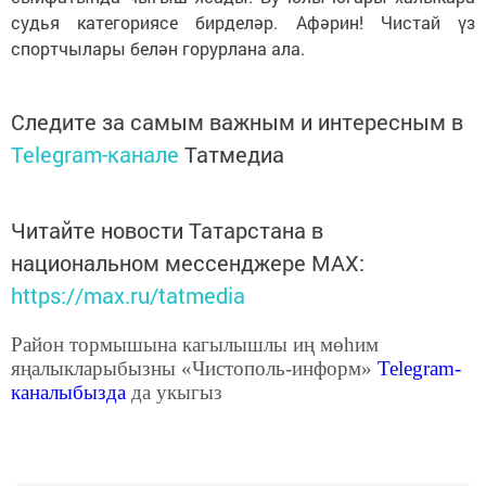
судья категориясе бирделәр. Афәрин! Чистай үз
спортчылары белән горурлана ала.
Следите за самым важным и интересным в
Telegram-канале
Татмедиа
Читайте новости Татарстана в
национальном мессенджере MАХ:
https://max.ru/tatmedia
Район тормышына кагылышлы иң мөһим
яңалыкларыбызны «Чистополь-информ»
Telegram
-
каналыбызда
да укыгыз