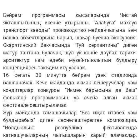
Бәйрәм программасы кысаларында Чистай
якташлыгының икенче утырышы, "Алабуга" махсус
транспорт заводы" производство мәйданчыгына һәм
башка объектларына барып, шәһәр буенча экскурсия.
Скарятинский бакчасында "Туй серпантины" дигән
матур тантана булачак, шул ук көнне дәүләт тарихи-
архитектур һәм әдәби музей-тыюлыгын булдыру
концепциясен тәкъдим итү узачак.
16 сәгать 30 минутта бәйрәм үзәк стадионда
башланачак. Кече мәйданда икмәк пешерүчеләр һәм
кондитерлар конкурсы "Икмәк барысына да баш"
фольклор программасын үз эченә алган икмәк
фестивале оештырылачак.
Зур мәйданда тамашачылар "Без иҗат итәбез һәм
булдырабыз" дигән сәхнәләштерелгән композиция,
"Йолдызлык" республика фестивалендә
катнашучыларның чыгышларын карый алачаклар.