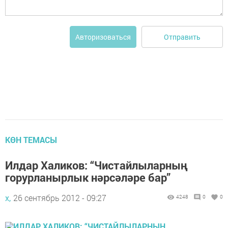
Отправить
Авторизоваться
КӨН ТЕМАСЫ
Илдар Халиков: “Чистайлыларның
горурланырлык нәрсәләре бар”
х,
26 сентябрь 2012 - 09:27
4248
0
0