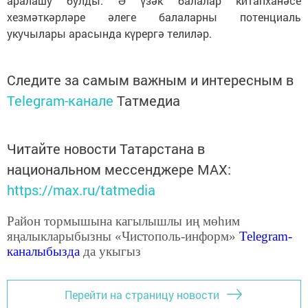
аралашу булды. Ә үзәк балалар китапханәсе
хезмәткәрләре әлеге балаларны потенциаль
укучылары арасында күрергә телиләр.
Следите за самым важным и интересным в
Telegram-канале
Татмедиа
Читайте новости Татарстана в
национальном мессенджере MАХ:
https://max.ru/tatmedia
Район тормышына кагылышлы иң мөһим
яңалыкларыбызны «Чистополь-информ»
Telegram
-
каналыбызда
да укыгыз
Перейти на страницу новости