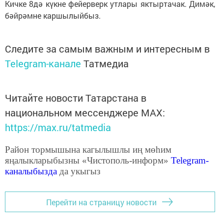
Кичке 8дә күкне фейерверк утлары яктыртачак. Димәк,
бәйрәмне каршылыйбыз.
Следите за самым важным и интересным в
Telegram-канале
Татмедиа
Читайте новости Татарстана в
национальном мессенджере MАХ:
https://max.ru/tatmedia
Район тормышына кагылышлы иң мөһим
яңалыкларыбызны «Чистополь-информ»
Telegram
-
каналыбызда
да укыгыз
Перейти на страницу новости