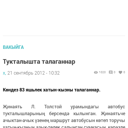
ВАКЫЙГА
Тукталышта талаганнар
х,
21 сентябрь 2012 - 10:32
1020
0
0
Көндез 83 яшьлек хатын-кызны талаганнар.
Җинаять Л. Толстой урамындагы автобус
тукталышларының берсендә кылынган. Җинаятьче
ачыктан-ачык үзенең маршрут автобусын көтеп торучы
хатын-кызның азык-төлек салынган сумкасын, кәрәзле