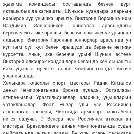
җыелма командасы составында безнең дүрт
якташыбыз да катнашты. Шунысы куандыра, аларның
һәрберсе зур уңышка иреште. Виктория Воронина һәм
Владимир Заиконников юниорлар арасындагы
беренчелектә ике призлы: беренче һәм икенче урыннар
алдылар. Виктория Гаранина юниорлар арасында уң
кул һәм сул кул белән ярышуда да беренче нәтиҗә
күрсәтте. Аның ике беренче урын! Шуның өстенә
Виктория өлкәнрәк көндәшләре белән дә көч сынашты
һәм уңышка иреште, дөнья чемпионатында өченче
урынны алды.
Халыкара класслы спорт мастеры Радик Камалов
дөнья чемпионатында бронза яулады. Остазлары
әтиле-кызлы Уразгильдиевлар аларның уңышларын
уртаклашалар. Фоат Әнвәр улы үзе Россиянең
атказанган тренеры, Чистайда армспорт мәктәбенә
нигез салучы. Ә Венера исә Россиянең атказанган
мастеры, Бразилиядәге дөнья чемпионатында судья
сыйфатында чыгыш ясады. Бу юлы югары халыкара