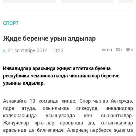
СПОРТ
Җиде беренче урын алдылар
х,
21 сентябрь 2012 - 10:22
848
0
0
Инвалидлар арасында җиңел атлетика буенча
республика чемпионатында чистайлылар беренче
урынны алдылар.
Азнакайга 19 команда килде. Спортчылар йөгерүдә,
ядрә атуда, озынлыкка сикерүдә, инвалидлар
коляскасында узышуларда көч сынаштылар.
Җиңүчеләр ир-атлар арасында да, хатын-кызлар
арасында да билгеләнде. Аларның һәрберсе җыелма