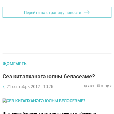
Перейти на страницу новости
ҖӘМГЫЯТЬ
Сез китапханәгә юлны беләсезме?
х,
21 сентябрь 2012 - 10:26
2106
0
0
Шәһәрнең барлык китапханәләрендә дә беренче