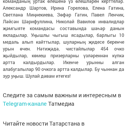
команданың уртак өлешенә үз өлешләрен керттеләр.
Александр Шартов, Ирина Горелова, Елена Гатина,
Светлана Миңнекиева, Зөфәр Гатин, Павел Ленчик,
Ләйсән Шәрифуллина, Николай Вавилов инвалидлар
җәмгыяте командасы составында шәһәр данын
якладылар. Уңышлы чыгыш ясадылар, барлыгы 10
медаль алып кайттылар, шуларның җидесе беренче
урын өчен. Нәтиҗәдә, чистайлылар 454 очко
җыйдылар, көмеш призерларны үзләреннән күпкә
артта калдырдылар. Икенче урынны алган
алабугалылар 90 очкога артта калдылар. Бу чыннан да
зур уңыш. Шулай дәвам итегез!
Следите за самым важным и интересным в
Telegram-канале
Татмедиа
Читайте новости Татарстана в