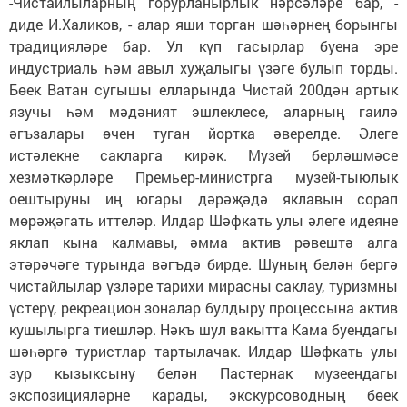
-Чистайлыларның горурланырлык нәрсәләре бар, -
диде И.Халиков, - алар яши торган шәһәрнең борынгы
традицияләре бар. Ул күп гасырлар буена эре
индустриаль һәм авыл хуҗалыгы үзәге булып торды.
Бөек Ватан сугышы елларында Чистай 200дән артык
язучы һәм мәдәният эшлеклесе, аларның гаилә
әгъзалары өчен туган йортка әверелде. Әлеге
истәлекне сакларга кирәк. Музей берләшмәсе
хезмәткәрләре Премьер-министрга музей-тыюлык
оештыруны иң югары дәрәҗәдә яклавын сорап
мөрәҗәгать иттеләр. Илдар Шәфкать улы әлеге идеяне
яклап кына калмавы, әмма актив рәвештә алга
этәрәчәге турында вәгъдә бирде. Шуның белән бергә
чистайлылар үзләре тарихи мирасны саклау, туризмны
үстерү, рекреацион зоналар булдыру процессына актив
кушылырга тиешләр. Нәкъ шул вакытта Кама буендагы
шәһәргә туристлар тартылачак. Илдар Шәфкать улы
зур кызыксыну белән Пастернак музеендагы
экспозицияләрне карады, экскурсоводның бөек