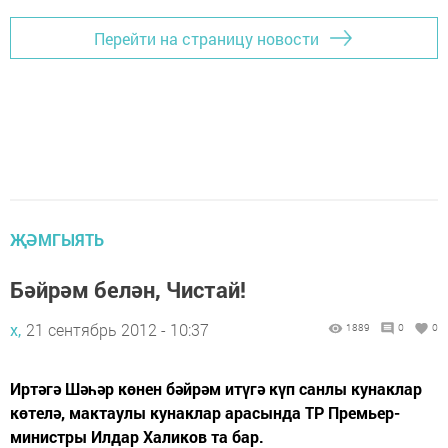
Перейти на страницу новости
ҖӘМГЫЯТЬ
Бәйрәм белән, Чистай!
х,
21 сентябрь 2012 - 10:37
1889
0
0
Иртәгә Шәһәр көнен бәйрәм итүгә күп санлы кунаклар
көтелә, мактаулы кунаклар арасында ТР Премьер-
министры Илдар Халиков та бар.