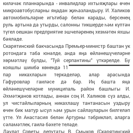
киләчәк планнарында - инвалидлар ихтыяҗлары өчен
микроавтобусларны яңадан җиһазландыру. И. Халиков
автомобильләрне игътибар белән карады, берсенең
руль артына да утырды, салонны тикшерде һәм күптән
түгел оешкан предприятие эшчеләренең хезмәтен яхшы
бәяләде.
Скарятинский бакчасында Премьер-министр баштан ук
ротондага таба юнәлде, анда яңа өйләнешүчеләрне
хөрмәтләү булды, "Туй серпантины" үткәрелде.
Бу
кояшлы шимбә көнендә 11
пар никахларын теркәделәр, алар арасында
Гафуровлар гаиләсе дә бар. Иң башта яңа
өйләнешүчеләрне муниципаль район башлыгы И.
Әхмәтҗанов котлады, аннан соң И. Халиков сүз алды,
ул чистайлыларның никахлашу тантанасын уздыру
өчен бик матур ысул һәм урын сайлауларын билгеләп
үтте. Ул Анастасия белән Артурны тәбрикләп, аларга
сәламәтлек, гаилә бәхете теләде.
Дәүләт Советы депутаты В. Смыков (Скарятинский