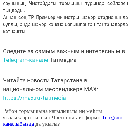
язучының Чистайдагы тормышы турында сөйләвен
тыңлады.
Аннан соң ТР Премьер-министры шәһәр стадионында
булды, анда шәһәр көненә багышланган тантаналарда
катнашты.
Следите за самым важным и интересным в
Telegram-канале
Татмедиа
Читайте новости Татарстана в
национальном мессенджере MАХ:
https://max.ru/tatmedia
Район тормышына кагылышлы иң мөһим
яңалыкларыбызны «Чистополь-информ»
Telegram
-
каналыбызда
да укыгыз