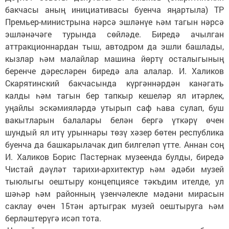
бакчасы аның инициативасы буенча яңартыла) ТР
Премьер-министрына нәрсә эшләнүе һәм тагын нәрсә
эшләнәчәге турында сөйләде. Биредә ачылган
аттракционнардан тыш, автодром да эшли башлады,
кызлар һәм малайлар машина йөртү осталыгының
беренче дәресләрен биредә ала алалар. И. Халиков
Скарятинский бакчасында күргәннәрдән канәгать
калды һәм тагын бер тапкыр кешеләр ял итәрлек,
уңайлы эскәмияләрдә утырып саф һава сулап, буш
вакытларын балалары белән бергә үткәрү өчен
шундый ял итү урыннары төзү хәзер бөтен республика
буенча да башкарылачак дип билгеләп үтте. Аннан соң
И. Халиков Борис Пастернак музеенда булды, биредә
Чистай дәүләт тарихи-архитектур һәм әдәби музей
тыюлыгы оештыру концепциясе тәкъдим ителде, ул
шәһәр һәм районның үзенчәлекле мәдәни мирасын
саклау өчен 15тән артыграк музей оештыруга һәм
берләштерүгә исәп тота.