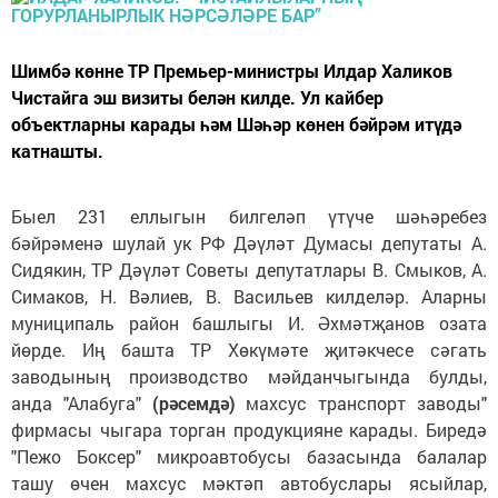
Шимбә көнне ТР Премьер-министры Илдар Халиков
Чистайга эш визиты белән килде. Ул кайбер
объектларны карады һәм Шәһәр көнен бәйрәм итүдә
катнашты.
Быел 231 еллыгын билгеләп үтүче шәһәребез
бәйрәменә шулай ук РФ Дәүләт Думасы депутаты А.
Сидякин, ТР Дәүләт Советы депутатлары В. Смыков, А.
Симаков, Н. Вәлиев, В. Васильев килделәр. Аларны
муниципаль район башлыгы И. Әхмәтҗанов озата
йөрде. Иң башта ТР Хөкүмәте җитәкчесе сәгать
заводының производство мәйданчыгында булды,
анда "Алабуга"
(рәсемдә)
махсус транспорт заводы"
фирмасы чыгара торган продукцияне карады. Биредә
"Пежо Боксер" микроавтобусы базасында балалар
ташу өчен махсус мәктәп автобуслары ясыйлар,