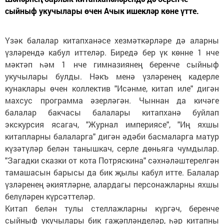
сыйныф укучылары өчен Ачык ишекләр көне үтте.
Үзәк балалар китапханәсе хезмәткәрләре дә аларны
үзләрендә кабул иттеләр. Биредә бер үк көнне 1 нче
мәктәп һәм 1 нче гимназиянең беренче сыйныф
укучылары булды. Нәкъ менә үзләренең кадерле
кунаклары өчен коллектив "Исәнме, китап иле" дигән
махсус программа әзерләгән. Чыннан да кичәге
балалар бакчасы балалары китапханә буйлап
экскурсия ясагач, "Журнал империясе", "Иң яхшы
китапларны балаларга" дигән әдәби басмаларга матур
күзәтүләр белән танышкач, серле дөньяга чумдылар.
"Загадки сказки от кота Потряскина" сәхнәләштерелгән
тамашасын барысы да бик җылы кабул итте. Балалар
үзләренең әкиятләрне, алардагы персонажларны яхшы
белүләрен күрсәттеләр.
Китап белән тулы стеллажларны күргәч, беренче
сыйныф укучылары бик гаҗәпләнделәр, һәр китапны