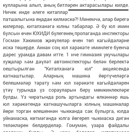
кулларына алып, аның битләрен актарасылары
килде.
Ничек инде әлеге китаплар
патшалыгына яңадан килмәскә?! Минемчә, алар бирегә
килерләр, китапханәгә юлны табарлар. Ә бу юл имин
булсын өчен ЮХИДИ бүлегенең пропаганда инспекторы
Госман Хәкимов җәяүлеләр өчен төп кагыйдәләрне
искә төшерде. Аннан соң юл хәрәкәте иминлеге буенча
дәрес урамда дәвам итте. 1 нче гимназия укучылары
хуҗалар һәм дәүләт автоинспекторы белән берлектә
оештырылган "Китапханәгә юл" акциясендә
катнаштылар. Аларның машина йөртүчеләргә
белешмәләр тарату һәм юл хәрәкәте кагыйдәләрен
үтәү турында үз сорауларын бирү мөмкинлекләре
булды. Үз чиратында роль артындагы өлкәннәр яшь
юл хәрәкәтендә катнашучыларга юлның машиналар
йөри торган өлешеннән чыкканда сак булырга, юлда
уйнамас­ка, көтмәгәндә юлга йөгереп чыкмаска дигән
теләкләрен белдерделәр. Гомумән, үзара файдалы