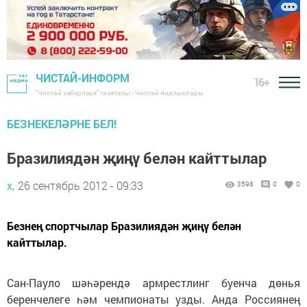
ЧИСТАЙ-ИНФОРМ
16+
"Чистай хәбәрләре" газетасы - Чистай яңалыклары
БЕЗНЕКЕЛӘРНЕ БЕЛ!
Бразилиядән җиңү белән кайттылар
х,
26 сентябрь 2012 - 09:33
3598
0
0
Безнең спортчылар Бразилиядән җиңү белән
кайттылар.
Сан-Пауло шәһәрендә армрестлинг буенча дөнья
беренчелеге һәм чемпионаты узды. Анда Россиянең