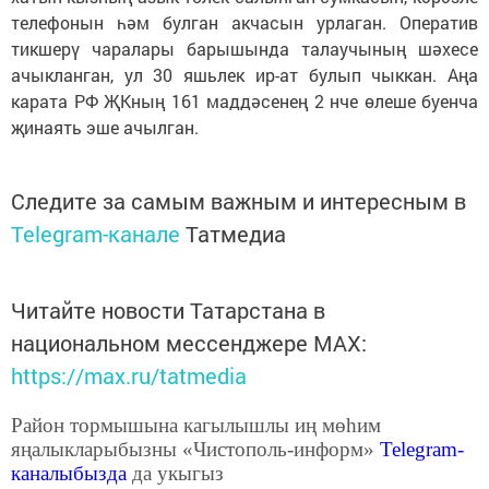
телефонын һәм булган акчасын урлаган. Оператив
тикшерү чаралары барышында талаучының шәхесе
ачыкланган, ул 30 яшьлек ир-ат булып чыккан. Аңа
карата РФ ҖКның 161 маддәсенең 2 нче өлеше буенча
җинаять эше ачылган.
Следите за самым важным и интересным в
Telegram-канале
Татмедиа
Читайте новости Татарстана в
национальном мессенджере MАХ:
https://max.ru/tatmedia
Район тормышына кагылышлы иң мөһим
яңалыкларыбызны «Чистополь-информ»
Telegram
-
каналыбызда
да укыгыз