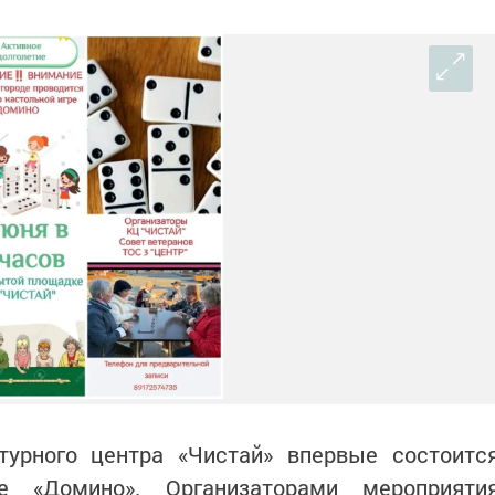
урного центра «Чистай» впервые состоитс
е «Домино». Организаторами мероприяти