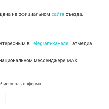
щена на официальном
сайте
съезда.
интересным в
Telegram-канале
Татмедиа
в национальном мессенджере MАХ:
Чистополь-информ»