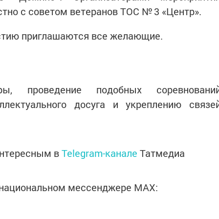
тно с советом ветеранов ТОС № 3 «Центр».
частию приглашаются все желающие.
ры, проведение подобных соревновани
ллектуального досуга и укреплению связе
интересным в
Telegram-канале
Татмедиа
в национальном мессенджере MАХ: