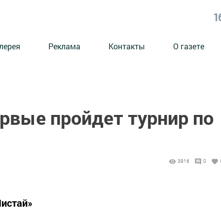
1
лерея
Реклама
Контакты
О газете
рвые пройдет турнир по
5
3916
0
Чистай»