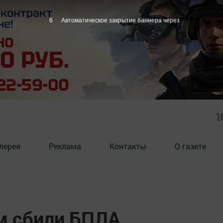
5
Автоматическое закрытие баннера через
1
лерея
Реклама
Контакты
О газете
м сбили БПЛА