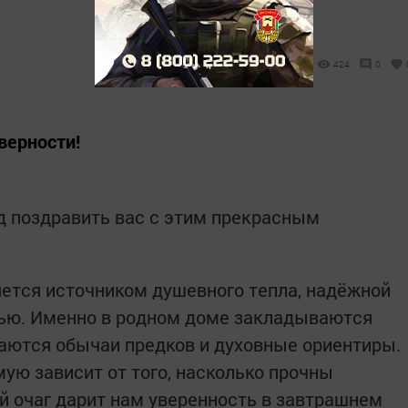
424
0
верности!
д поздравить вас с этим прекрасным
яется источником душевного тепла, надёжной
тью. Именно в родном доме закладываются
аются обычаи предков и духовные ориентиры.
ую зависит от того, насколько прочны
й очаг дарит нам уверенность в завтрашнем