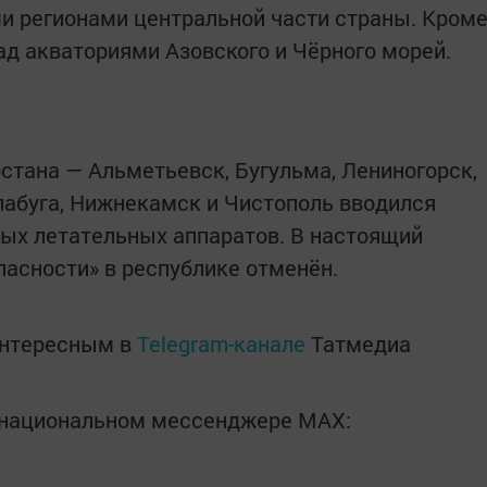
ми регионами центральной части страны. Кром
ад акваториями Азовского и Чёрного морей.
рстана — Альметьевск, Бугульма, Лениногорск,
абуга, Нижнекамск и Чистополь вводился
ых летательных аппаратов. В настоящий
асности» в республике отменён.
интересным в
Telegram-канале
Татмедиа
в национальном мессенджере MАХ: