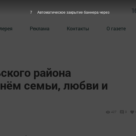
1
6
Автоматическое закрытие баннера через
лерея
Реклама
Контакты
О газете
ского района
нём семьи, любви и
427
0