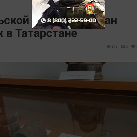
ьской школы признан
 в Татарстане
0
510
0