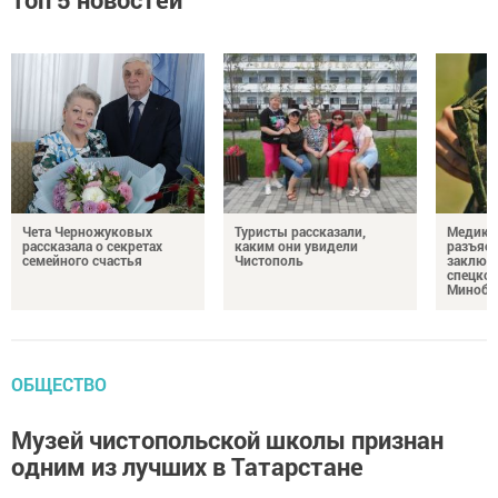
Чета Черножуковых
Туристы рассказали,
Медикам
рассказала о секретах
каким они увидели
разъясн
семейного счастья
Чистополь
заключ
спецкон
Минобо
ОБЩЕСТВО
Музей чистопольской школы признан
одним из лучших в Татарстане