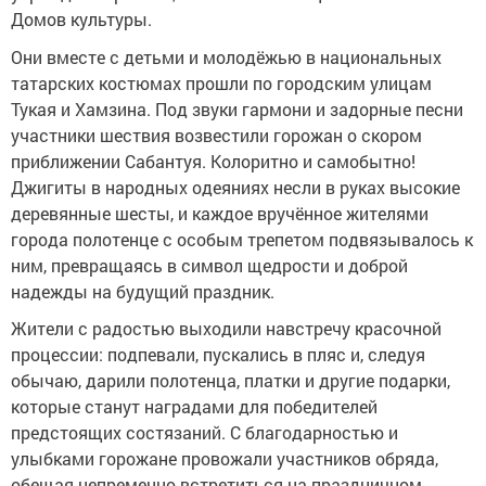
Домов культуры.
Они вместе с детьми и молодёжью в национальных
татарских костюмах прошли по городским улицам
Тукая и Хамзина. Под звуки гармони и задорные песни
участники шествия возвестили горожан о скором
приближении Сабантуя. Колоритно и самобытно!
Джигиты в народных одеяниях несли в руках высокие
деревянные шесты, и каждое вручённое жителями
города полотенце с особым трепетом подвязывалось к
ним, превращаясь в символ щедрости и доброй
надежды на будущий праздник.
Жители с радостью выходили навстречу красочной
процессии: подпевали, пускались в пляс и, следуя
обычаю, дарили полотенца, платки и другие подарки,
которые станут наградами для победителей
предстоящих состязаний. С благодарностью и
улыбками горожане провожали участников обряда,
обещая непременно встретиться на праздничном