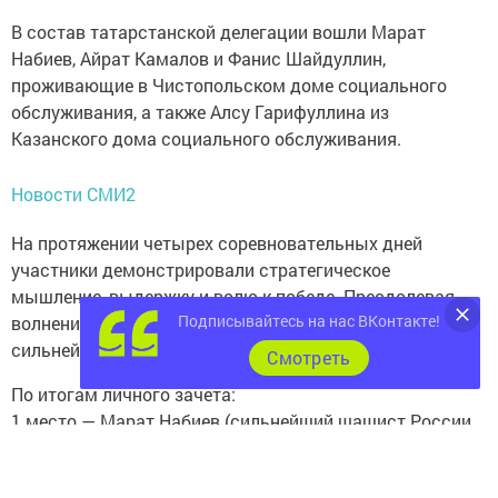
В состав татарстанской делегации вошли Марат
Набиев, Айрат Камалов и Фанис Шайдуллин,
проживающие в Чистопольском доме социального
обслуживания, а также Алсу Гарифуллина из
Казанского дома социального обслуживания.
Новости СМИ2
На протяжении четырех соревновательных дней
участники демонстрировали стратегическое
мышление, выдержку и волю к победе. Преодолевая
Подписывайтесь на нас ВКонтакте!
волнение, каждый из ребят боролся за звание
сильнейшего шашиста России.
Cмотреть
По итогам личного зачета:
1 место — Марат Набиев (сильнейший шашист России
среди взрослых)
2 место — Айрат Камалов