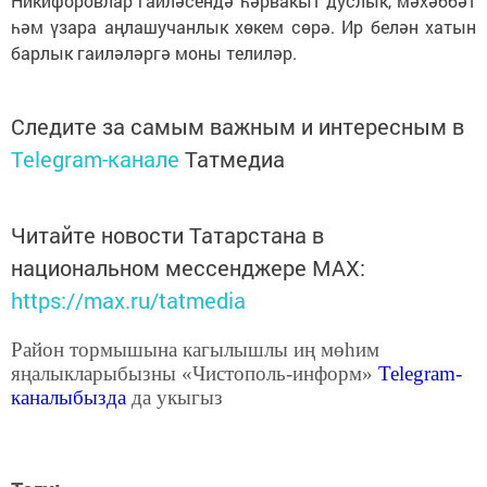
Никифоровлар гаиләсендә һәрвакыт дуслык, мәхәббәт
һәм үзара аңлашучанлык хөкем сөрә. Ир белән хатын
барлык гаиләләргә моны телиләр.
Следите за самым важным и интересным в
Telegram-канале
Татмедиа
Читайте новости Татарстана в
национальном мессенджере MАХ:
https://max.ru/tatmedia
Район тормышына кагылышлы иң мөһим
яңалыкларыбызны «Чистополь-информ»
Telegram
-
каналыбызда
да укыгыз