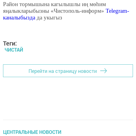
Район тормышына кагылышлы иң мөһим
яңалыкларыбызны «Чистополь-информ»
Telegram
-
каналыбызда
да укыгыз
Теги:
ЧИСТАЙ
Перейти на страницу новости
ЦЕНТРАЛЬНЫЕ НОВОСТИ