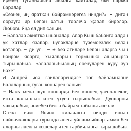
иренең туганнарына авылга кайталар, яки паркка
баралар.
«Сезнең иң яраткан бәйрәмнәрегез нинди?» – дигән
сорауга ир белән хатын төрлечә җавап бирәләр.
Любовь Яңа ел дип саный.
– Балалар әкияткә ышаналар. Алар Кыш бабайга алдан
ук хатлар язалар, бүләкләрне түземсезлек белән
көтәләр, – ди ул. – Ә без әтиләре белән аларга чын
бәйрәм ясарга, хыялларын тормышка ашырырга
тырышабыз. Балаларыбызның сөенүләрен күрү зур
бәхет.
Ә Андрей исә гаиләләрендә­ге төп бәйрәмнәрне
балалар­ның туган көннәрен саный:
– Нәкъ менә шул көннәрдә без көннең үзенчәлекле,
истә калырлык итеп үтүен тырышабыз. Дусларны
чакырабыз, әниебез безгә бәйрәм табыны әзерли.
Степа һәм Янина киләчәктә нинди һөнәр
сайлаячаклары турында әлегә уйланмыйлар, әмма без
аларны лаеклы кешеләр итеп тәрбияләргә тырышабыз.