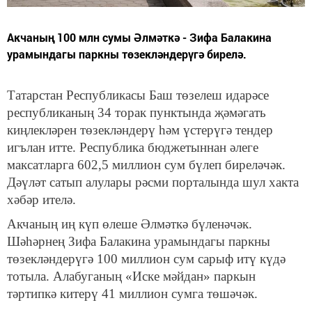
Акчаның 100 млн сумы Әлмәткә - Зифа Балакина
урамындагы паркны төзекләндерүгә бирелә.
Татарстан Республикасы Баш төзелеш идарәсе
республиканың 34 торак пунктында җәмәгать
киңлекләрен төзекләндерү һәм үстерүгә тендер
игълан итте. Республика бюджетыннан әлеге
максатларга 602,5 миллион сум бүлеп биреләчәк.
Дәүләт сатып алулары рәсми порталында шул хакта
хәбәр ителә.
Акчаның иң күп өлеше Әлмәткә бүленәчәк.
Шәһәрнең Зифа Балакина урамындагы паркны
төзекләндерүгә 100 миллион сум сарыф итү күдә
тотыла. Алабуганың «Иске мәйдан» паркын
тәртипкә китерү 41 миллион сумга төшәчәк.