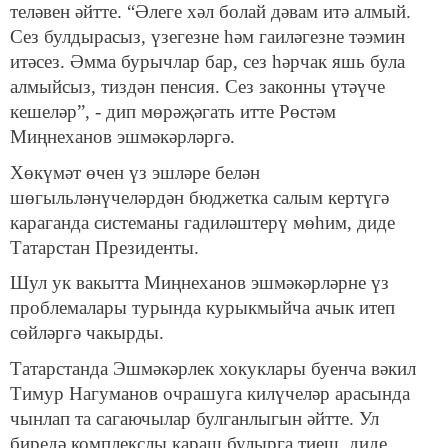
теләвен әйтте. “Әлеге хәл болай дәвам итә алмый.
Сез булдырасыз, үзегезне һәм гаиләгезне тәэмин
итәсез. Әмма бурычлар бар, сез һәрчак яшь була
алмыйсыз, тиздән пенсия. Сез законны үтәүче
кешеләр”, - дип мөрәҗәгать итте Рөстәм
Миңнеханов эшмәкәрләргә.
Хөкүмәт өчен үз эшләре белән
шөгыльләнүчеләрдән бюджетка салым кертүгә
караганда системаны гадиләштерү мөһим, диде
Татарстан Президенты.
Шул ук вакытта Миңнеханов эшмәкәрләрне үз
проблемалары турында курыкмыйча ачык итеп
сөйләргә чакырды.
Татарстанда Эшмәкәрлек хокуклары буенча вәкил
Тимур Нагуманов очрашуга килүчеләр арасында
чынлап та сагаючылар булганлыгын әйтте. Ул
биредә комплекслы караш булырга тиеш, диде.