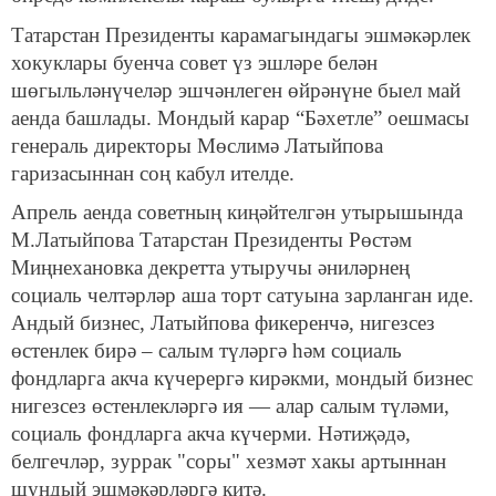
Татарстан Президенты карамагындагы эшмәкәрлек
хокуклары буенча совет үз эшләре белән
шөгыльләнүчеләр эшчәнлеген өйрәнүне быел май
аенда башлады. Мондый карар “Бәхетле” оешмасы
генераль директоры Мөслимә Латыйпова
гаризасыннан соң кабул ителде.
Апрель аенда советның киңәйтелгән утырышында
М.Латыйпова Татарстан Президенты Рөстәм
Миңнехановка декретта утыручы әниләрнең
социаль челтәрләр аша торт сатуына зарланган иде.
Андый бизнес, Латыйпова фикеренчә, нигезсез
өстенлек бирә – салым түләргә һәм социаль
фондларга акча күчерергә кирәкми, мондый бизнес
нигезсез өстенлекләргә ия — алар салым түләми,
социаль фондларга акча күчерми. Нәтиҗәдә,
белгечләр, зуррак "соры" хезмәт хакы артыннан
шундый эшмәкәрләргә китә.