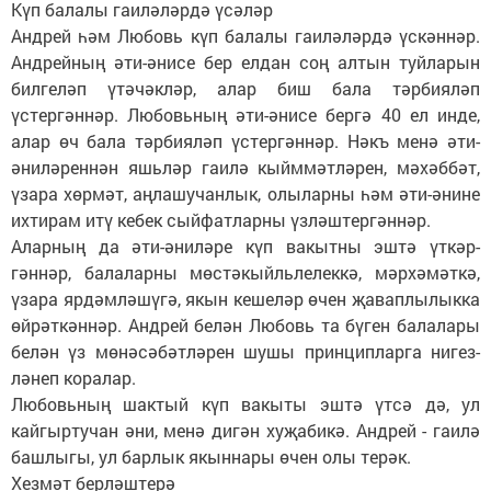
Күп балалы гаиләләрдә үсәләр
Андрей һәм Любовь күп балалы гаиләләрдә үскәннәр.
Андрейның әти-әнисе бер елдан соң алтын туйларын
билгеләп үтәчәкләр, алар биш бала тәрбияләп
үстергәннәр. Любовьның әти-әнисе бергә 40 ел инде,
алар өч бала тәрбияләп үстергәннәр. Нәкъ менә әти-
әниләреннән яшьләр гаилә кыйммәтләрен, мәхәббәт,
үзара хөрмәт, аңлашучанлык, олыларны һәм әти-әнине
ихтирам итү кебек сыйфатларны үзләштергәннәр.
Аларның да әти-әниләре күп вакытны эштә үт­кәр­
гәннәр, балаларны мөс­тәкыйльлелеккә, мәрхә­мәт­кә,
үзара ярдәмләшүгә, якын кешеләр өчен җаваплылыкка
өйрәткәннәр. Андрей белән Любовь та бүген балалары
белән үз мөнәсәбәтләрен шушы принципларга нигез­
ләнеп коралар.
Любовьның шактый күп вакыты эштә үтсә дә, ул
кайгыртучан әни, менә дигән хуҗабикә. Андрей - гаилә
башлыгы, ул барлык якыннары өчен олы терәк.
Хезмәт берләштерә