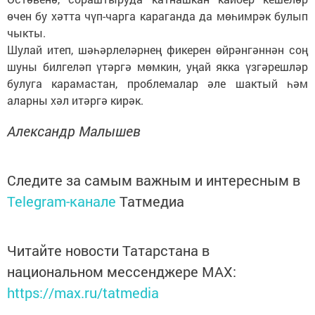
өчен бу хәтта чүп-чарга караганда да мөһимрәк булып
чыкты.
Шулай итеп, шәһәрлеләрнең фикерен өйрәнгәннән соң
шуны билгеләп үтәргә мөмкин, уңай якка үзгәрешләр
булуга карамастан, проб­лемалар әле шактый һәм
аларны хәл итәргә кирәк.
Александр Малышев
Следите за самым важным и интересным в
Telegram-канале
Татмедиа
Читайте новости Татарстана в
национальном мессенджере MАХ:
https://max.ru/tatmedia