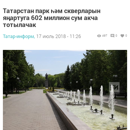
Татарстан парк һәм скверларын
яңартуга 602 миллион сум акча
тотылачак
Татар-информ,
17 июль 2018 - 11:26
497
0
0