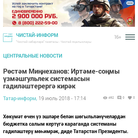
ЧИСТАЙ-ИНФОРМ
16+
"Чистай хәбәрләре" газетасы - Чистай яңалыклары
ЦЕНТРАЛЬНЫЕ НОВОСТИ
Рөстәм Миңнеханов: Иртәме-соңмы
үзмәшгульлек системасын
гадиләштерергә кирәк
Татар-информ,
19 июль 2018 - 17:14
462
0
0
Хөкүмәт өчен үз эшләре белән шөгыльләнүчеләрдән
бюджетка салым кертүгә караганда системаны
гадиләштерү мөһимрәк, диде Татарстан Президенты.