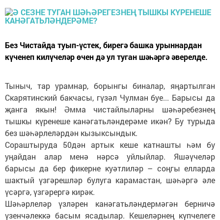
Без Чистайда туып-үстек, бирегә башка урыннардан
күченеп килүчеләр өчен дә ул туган шәһәргә әверелде.
Тыныч, тар урамнар, борынгы биналар, яңартылган
Скарятинский бакчасы, гүзәл Чулман буе... Барысы да
җанга якын! Әмма чистайлыларны шәһәребезнең
тышкы күренеше канәгатьләндерәме икән? Бу турыда
без шәһәрлеләрдән кызыксындык.
Сораштыруда 50дән артык кеше катнашты һәм бу
уңайдан алар менә нәрсә уйлыйлар. Яшәүчеләр
барысы да бер фикерне куәтлиләр – соңгы елларда
шактый үзгәрешләр булуга карамастан, шәһәргә әле
үсәргә, үзгәрергә кирәк.
Шәһәрлеләр үзләрен канәгатьлән­дер­мәгән берничә
үзенчәлеккә ба­сым ясадылар. Кешеләрнең күпче­леге