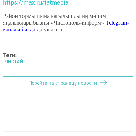
https://max.ru/tatmedia
Район тормышына кагылышлы иң мөһим
яңалыкларыбызны «Чистополь-информ»
Telegram
-
каналыбызда
да укыгыз
Теги:
ЧИСТАЙ
Перейти на страницу новости