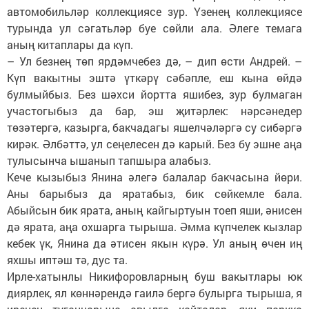
автомобильләр коллекциясе зур. Үзенең коллекциясе
турында ул сәгатьләр буе сөйли ала. Әлеге темага
аның китаплары да күп.
– Ул безнең төп ярдәмчебез дә, – дип өсти Андрей. –
Күп вакытны эштә үткәрү сәбәпле, еш кына өйдә
булмыйбыз. Без шәхси йортта яшибез, зур булмаган
участогыбыз да бар, эш җитәрлек: нәрсәнедер
төзәтергә, казырга, бакчадагы яшелчәләргә су сибәргә
кирәк. Әлбәттә, ул сеңелесен дә карый. Без бу эшне аңа
тулысынча ышанып тапшыра алабыз.
Кече кызыбыз Янина әлегә балалар бакчасына йөри.
Аны барыбыз да яратабыз, бик сөйкемле бала.
Абыйсын бик ярата, аның кайгыртуын тоеп яши, әнисен
дә ярата, аңа охшарга тырыша. Әмма күпчелек кызлар
кебек үк, Янина да әтисен якын күрә. Ул аның өчен иң
яхшы иптәш тә, дус та.
Ирле-хатынлы Никифоров­ларның буш вакытлары юк
диярлек, ял көннәрендә гаилә бергә булырга тырыша, я