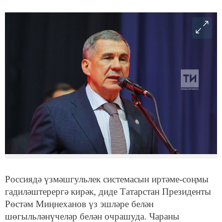
Россиядә үзмәшгульлек системасын иртәме-соңмы
гадиләштерергә кирәк, диде Татарстан Президенты
Рөстәм Миңнеханов үз эшләре белән
шөгыльләнүчеләр белән очрашуда. Чараны