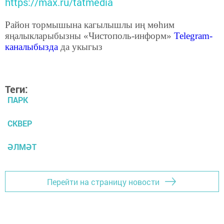
https://max.ru/tatmedia
Район тормышына кагылышлы иң мөһим
яңалыкларыбызны «Чистополь-информ»
Telegram
-
каналыбызда
да укыгыз
Теги:
ПАРК
СКВЕР
ӘЛМӘТ
Перейти на страницу новости