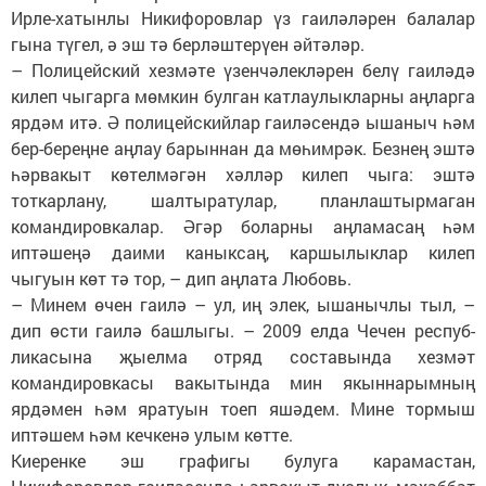
Ирле-хатынлы Никифоровлар үз гаиләләрен балалар
гына түгел, ә эш тә берләштерүен әйтәләр.
– Полицейский хезмәте үзенчә­лек­ләрен белү гаиләдә
килеп чыгарга мөмкин булган катлаулыкларны аңларга
ярдәм итә. Ә полицейскийлар гаиләсендә ышаныч һәм
бер-береңне аңлау барыннан да мөһимрәк. Безнең эштә
һәрвакыт көтелмәгән хәлләр килеп чыга: эштә
тоткарлану, шалтыратулар, планлаштырмаган
командировкалар. Әгәр боларны аңламасаң һәм
иптәшеңә даими каныксаң, каршылыклар килеп
чыгуын көт тә тор, – дип аңлата Любовь.
– Минем өчен гаилә – ул, иң элек, ышанычлы тыл, –
дип өсти гаилә башлыгы. – 2009 елда Чечен респуб­
ликасына җыелма отряд составында хезмәт
командировкасы вакытында мин якыннарымның
ярдәмен һәм яратуын тоеп яшәдем. Мине тормыш
иптәшем һәм кечкенә улым көтте.
Киеренке эш графигы булуга карамастан,