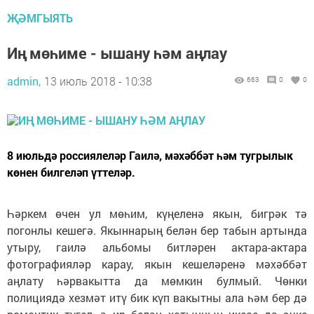
ҖӘМГЫЯТЬ
Иң мөһиме - ышану һәм аңлау
admin,
13 июль 2018 - 10:38
663
0
0
8 июльдә россиялеләр Гаилә, мәхәббәт һәм тугрылык
көнен билгеләп үттеләр.
Һәркем өчен ул мөһим, күңеленә якын, бигрәк тә
погонлы кешегә. Якыннарың белән бер табын артында
утыру, гаилә альбомы битләрен актара-актара
фотографияләр карау, якын кешеләренә мәхәббәт
аңлату һәрвакытта да мөмкин булмый. Чөнки
полициядә хезмәт итү бик күп вакытны ала һәм бер дә