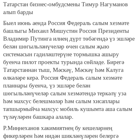
Татарстан бизнес-омбудсмены Тимур Нагуманов
алып барды
Быел июнь аенда Россия Федераль салым хезмәте
башлыгы Михаил Мишустин Россия Президенты
Владимир Путинга илнең дүрт төбәгендә үз эшләре
белән шөгыльләнүчеләр өчен салым җыю
системасын гадиләштерүне тормышка ашыру
буенча пилот проекты турында сөйләде. Бирегә
Татарстаннан тыш, Мәскәү, Мәскәү һәм Калуга
өл
кәләре
керә. Россия Федераль салым хезмәте
планнары буенча, үз эшләре белән
шөгыльләнүчеләр салым хезмәтендә теркәлү уза
һәм махсус белешмәләр һәм салым хисаплары
тапшырмыйча махсус мобиль кушымта аша салым
түләүләрен башкара алалар.
Р.Миңнеханов хакимиятнең бу кешеләрнең
фикерләрен һәм нидән шикләнүләрен белергә