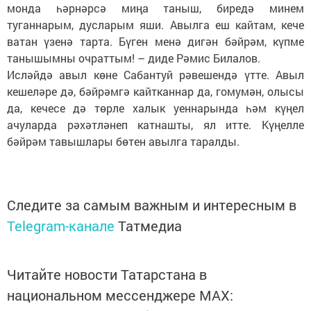
монда һәрнәрсә миңа таныш, биредә минем
туганнарым, дусларым яши. Авылга еш кайтам, кече
ватан үзенә тарта. Бүген менә дигән бәйрәм, күпме
танышымны очраттым! – диде Рәмис Билалов.
Исләйдә авыл көне Сабантуй рәвешендә үтте. Авыл
кешеләре дә, бәйрәмгә кайтканнар да, гомумән, олысы
да, кечесе дә төрле халык уеннарында һәм күңел
ачуларда рәхәтләнеп катнашты, ял итте. Күңелле
бәйрәм тавышлары бөтен авылга таралды.
Следите за самым важным и интересным в
Telegram-канале
Татмедиа
Читайте новости Татарстана в
национальном мессенджере MАХ: