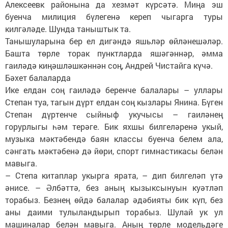
Алексеевк районына да хезмәт күрсәтә. Миңа эш
буенча милиция бүлегенә кереп чыгарга туры
килгәләде. Шунда таныштык та.
Танышуларына бер ел ди­гәндә яшьләр өйләнешәләр.
Башта төрле торак пунктларда яшәгәннәр, әмма
гаиләдә киңәшләшкәннән соң, Анд­рей Чистайга күчә.
Бәхет балаларда
Ике елдан соң гаиләдә беренче балалары – уллары
Степан туа, тагын дүрт елдан соң кызлары Янина. Бүген
Степан дүртенче сыйныф укучысы – гаиләнең
горурлыгы һәм терәге. Бик яхшы билгеләренә укый,
музыка мәктәбендә баян классы буенча белем ала,
сәнгать мәктәбенә дә йөри, спорт гимнастикасы белән
мавыга.
– Степа китаплар укырга ярата, – дип билгеләп үтә
әнисе. – Әлбәттә, без аның кызыксынуын куәтләп
торабыз. Безнең өйдә балалар әдәбияты бик күп, без
аны даими тулыландырып торабыз. Шулай ук ул
машиналар белән мавыга. Аның төрле модельдәге