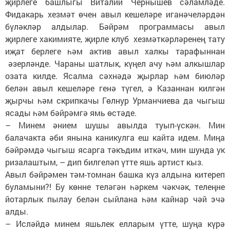
җирлеге башлыгы Виталий Чернышев сәламләде.
Фидакарь хезмәт өчен авыл кешеләре иганәчеләрдән
бүләкләр алдылар. Бәйрәм программасы авыл
җирлеге хакимияте, җирле клуб хезмәткәрләренең тату
иҗат берлеге һәм актив авыл халкы тарафыннан
әзерләнде. Чараны шатлык, күңел ачу һәм алкышлар
озата килде. Ясалма сәхнәдә җырлар һәм биюләр
белән авыл кешеләре генә түгел, ә Казаннан килгән
җырчы һәм скрипкачы Гөлнур Урманчиева да чыгыш
ясады һәм бәйрәмгә ямь өстәде.
– Минем әнием шушы авылда туып-үскән. Мин
балачакта әби янына каникулга еш кайта идем. Миңа
бәйрәмдә чыгыш ясарга тәкъдим иткәч, мин шунда ук
ризалаштым, – дип билгеләп үтте яшь артист кыз.
Авыл бәйрәмен тәм-томнан башка күз алдына китереп
буламыни?! Бу көнне теләгән һәркем чәкчәк, телеңне
йотарлык пылау белән сыйлана һәм кайнар чәй эчә
алды.
– Исләйдә минем яшьлек елларым үтте, шуңа күрә