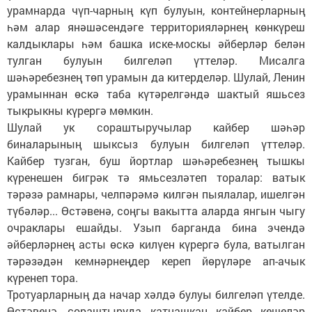
урамнарда чүп-чарның күп булуын, контейнерларның
һәм алар янәшәсендәге территорияләрнең көн­күреш
калдыклары һәм башка иске-москы әйберләр белән
тулган булуын билгеләп үттеләр. Мисалга
шәһәребезнең төп урамын да китерделәр. Шулай, Ленин
урамыннан өскә таба күтәрелгәндә шактый яшьсез
тыкрыкны күрергә мөмкин.
Шулай ук сораштыручылар кайбер шәһәр
биналарының шыксыз булуын билгеләп үттеләр.
Кайбер тузган, буш йортлар шәһәребезнең тышкы
күренешен бигрәк тә ямьсезләтеп торалар: ватык
тәрәзә рамнары, челпәрәмә килгән пыялалар, ишелгән
түбәләр... Өстәвенә, соңгы вакытта аларда янгын чыгу
очраклары ешайды. Узып барганда бина эчендә
әйберләрнең асты өскә килүен күрергә була, ватылган
тәрәзәдән кемнәрнеңдер кереп йөрүләре ап-ачык
күренеп тора.
Тротуарларның да начар хәлдә булуы билгеләп үтелде.
Өстәвенә, сораштыруда катнашкан кайбер кешеләр