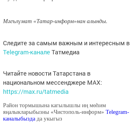
Мәгълүмат «Татар-информ»нан алынды
.
Следите за самым важным и интересным в
Telegram-канале
Татмедиа
Читайте новости Татарстана в
национальном мессенджере MАХ:
https://max.ru/tatmedia
Район тормышына кагылышлы иң мөһим
яңалыкларыбызны «Чистополь-информ»
Telegram
-
каналыбызда
да укыгыз