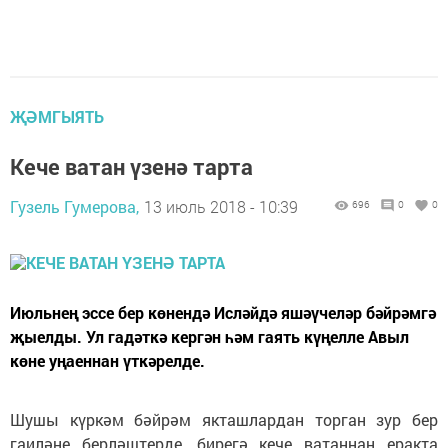
ҖӘМГЫЯТЬ
Кече ватан үзенә тарта
Гузель Гумерова,
13 июль 2018 - 10:39
696
0
0
Июльнең эссе бер көнендә Исләйдә яшәүчеләр бәйрәмгә
җыелды. Ул гадәткә кергән һәм гаять күңелле Авыл
көне уңаеннан үткәрелде.
Шушы күркәм бәйрәм якташлардан торган зур бер
гаиләне берләштерде, бирегә кече ватаннан еракта