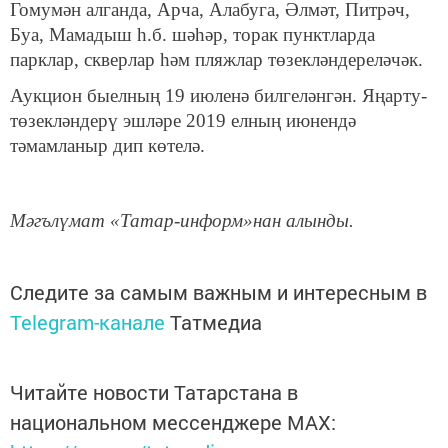
Гомумән алганда, Арча, Алабуга, Әлмәт, Питрәч,
Буа, Мамадыш һ.б. шәһәр, торак пунктларда
парклар, скверлар һәм пляжлар төзекләндереләчәк.
Аукцион быелның 19 июленә билгеләнгән. Яңарту-
төзекләндерү эшләре 2019 елның июнендә
тәмамланыр дип көтелә.
Мәгълүмат «Татар-информ»нан алынды.
Следите за самым важным и интересным в
Telegram-канале
Татмедиа
Читайте новости Татарстана в
национальном мессенджере MАХ: