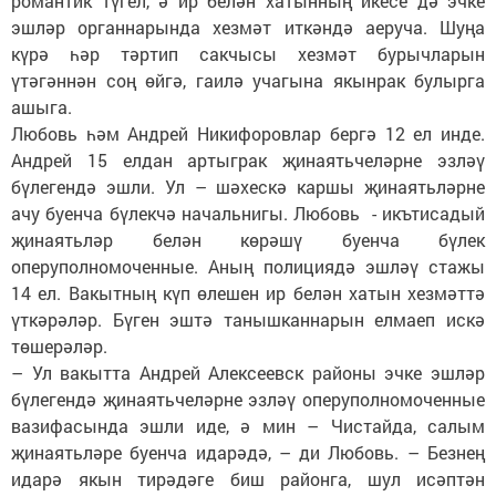
романтик түгел, ә ир белән хатынның икесе дә эчке
эшләр органнарында хезмәт иткәндә аеруча. Шуңа
күрә һәр тәртип сакчысы хезмәт бурычларын
үтәгәннән соң өйгә, гаилә учагына якынрак булырга
ашыга.
Любовь һәм Андрей Никифоровлар бергә 12 ел инде.
Андрей 15 елдан артыг­рак җинаятьчеләрне эзләү
бүлегендә эшли. Ул – шәхескә каршы җинаятьләрне
ачу буенча бүлекчә начальнигы. Любовь - икътисадый
җинаятьләр белән көрәшү буенча бүлек
оперуполномоченные. Аның полициядә эшләү стажы
14 ел. Вакытның күп өлешен ир белән хатын хезмәттә
үткәрәләр. Бүген эштә танышканнарын елмаеп искә
төшерәләр.
– Ул вакытта Андрей Алексеевск районы эчке эшләр
бүлегендә җинаятьчеләрне эзләү оперуполномоченные
вазифасында эшли иде, ә мин – Чистайда, салым
җинаятьләре буенча идарәдә, – ди Любовь. – Безнең
идарә якын тирәдәге биш районга, шул исәптән