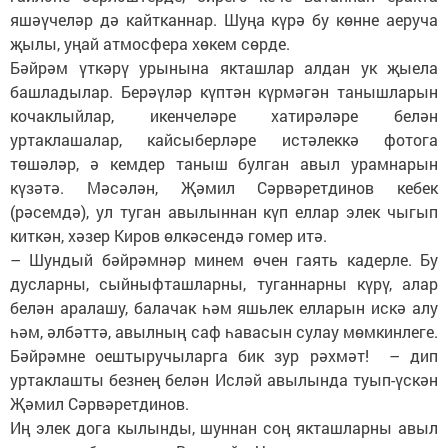
яшәүчеләр дә кайтканнар. Шуңа күрә бу көнне аеруча
җылы, уңай атмосфера хөкем сөрде.
Бәйрәм үткәрү урынына якташлар алдан ук җыела
башладылар. Берәүләр күптән күрмәгән танышларын
кочаклыйлар, икенчеләре хатирәләре белән
уртаклашалар, кайсыберләре истәлеккә фотога
төшәләр, ә кемдер таныш булган авыл урамнарын
күзәтә. Мәсәлән, Җәмил Сәрвәретдинов кебек
(рәсемдә), ул туган авылыннан күп еллар элек чыгып
киткән, хәзер Киров өлкәсендә гомер итә.
– Шундый бәйрәмнәр минем өчен гаять кадерле. Бу
дусларны, сыйныфташларны, туганнарны күрү, алар
белән аралашу, балачак һәм яшьлек елларын искә алу
һәм, әлбәттә, авылның саф һавасын сулау мөмкинлеге.
Бәйрәмне оештыручыларга бик зур рәхмәт! – дип
уртаклашты безнең белән Исләй авылында туып-үскән
Җә­мил Сәрвәретдинов.
Иң элек дога кылынды, шуннан соң якташларны авыл