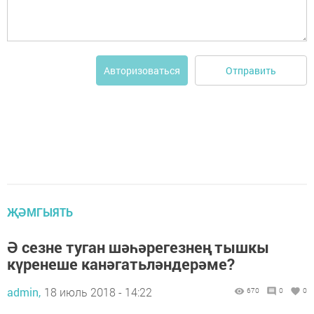
Отправить
Авторизоваться
ҖӘМГЫЯТЬ
Ә сезне туган шәһәрегезнең тышкы
күренеше канәгатьләндерәме?
admin,
18 июль 2018 - 14:22
670
0
0