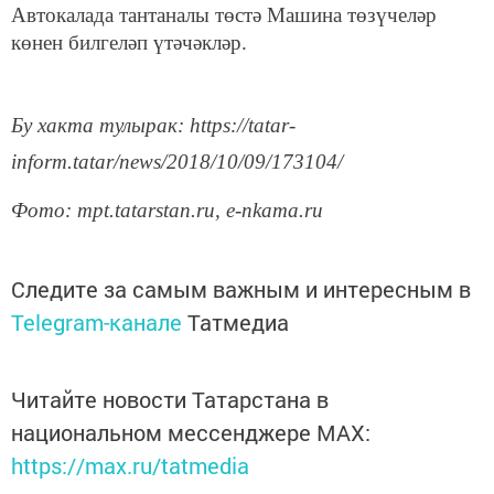
Автокалада тантаналы төстә Машина төзүчеләр
көнен билгеләп үтәчәкләр.
Бу хакта тулырак: https://tatar-
inform.tatar/news/2018/10/09/173104/
Фото: mpt.tatarstan.ru, e-nkama.ru
Следите за самым важным и интересным в
Telegram-канале
Татмедиа
Читайте новости Татарстана в
национальном мессенджере MАХ:
https://max.ru/tatmedia