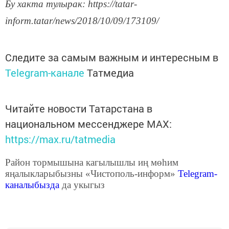
Бу хакта тулырак: https://tatar-
inform.tatar/news/2018/10/09/173109/
Следите за самым важным и интересным в
Telegram-канале
Татмедиа
Читайте новости Татарстана в
национальном мессенджере MАХ:
https://max.ru/tatmedia
Район тормышына кагылышлы иң мөһим
яңалыкларыбызны «Чистополь-информ»
Telegram
-
каналыбызда
да укыгыз