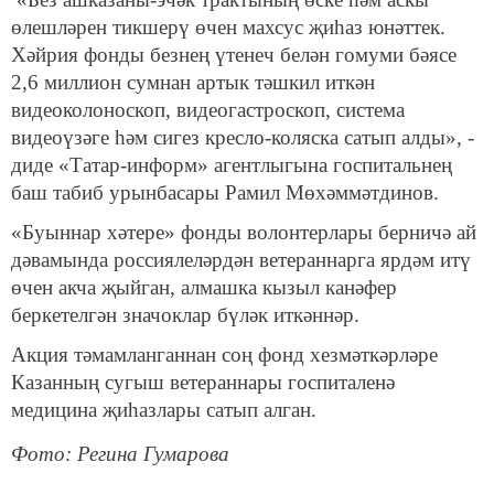
өлешләрен тикшерү өчен махсус җиһаз юнәттек.
Хәйрия фонды безнең үтенеч белән гомуми бәясе
2,6 миллион сумнан артык тәшкил иткән
видеоколоноскоп, видеогастроскоп, система
видеоүзәге һәм сигез кресло-коляска сатып алды», -
диде «Татар-информ» агентлыгына госпитальнең
баш табиб урынбасары Рамил Мөхәммәтдинов.
«Буыннар хәтере» фонды волонтерлары берничә ай
дәвамында россиялеләрдән ветераннарга ярдәм итү
өчен акча җыйган, алмашка кызыл канәфер
беркетелгән значоклар бүләк иткәннәр.
Акция тәмамланганнан соң фонд хезмәткәрләре
Казанның сугыш ветераннары госпиталенә
медицина җиһазлары сатып алган.
Фото: Регина Гумарова