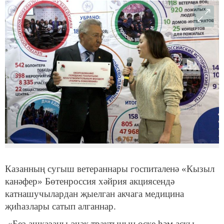
Казанның сугыш ветераннары госпиталенә «Кызыл
канәфер» Бөтенроссия хәйрия акциясендә
катнашучылардан җыелган акчага медицина
җиһазлары сатып алганнар.
«Без ашказаны-эчәк трактының өске һәм аскы