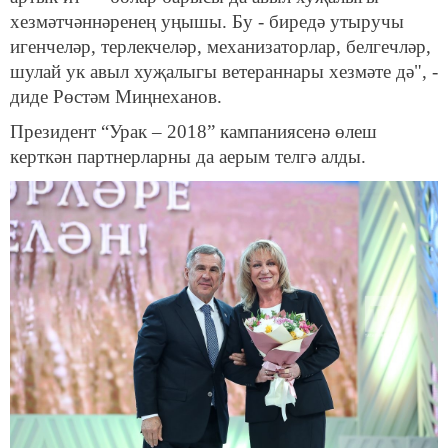
хезмәтчәннәренең уңышы. Бу - биредә утыручы
игенчеләр, терлекчеләр, механизаторлар, белгечләр,
шулай ук авыл хуҗалыгы ветераннары хезмәте дә", -
диде Рөстәм Миңнеханов.
Президент “Урак – 2018” кампаниясенә өлеш
керткән партнерларны да аерым телгә алды.