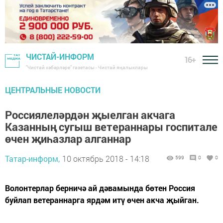
ЧИСТАЙ-ИНФОРМ
16+
"Чистай хәбәрләре" газетасы - Чистай яңалыклары
ЦЕНТРАЛЬНЫЕ НОВОСТИ
Россиялеләрдән җыелган акчага
Казанның сугыш ветераннары госпитале
өчен җиһазлар алганнар
Татар-информ,
10 октябрь 2018 - 14:18
599
0
0
Волонтерлар берничә ай дәвамында бөтен Россия
буйлап ветераннарга ярдәм итү өчен акча җыйган.