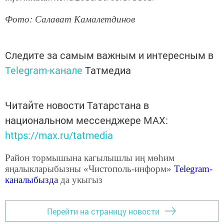
Фото: Салават Камалетдинов
Следите за самым важным и интересным в
Telegram-канале
Татмедиа
Читайте новости Татарстана в
национальном мессенджере MАХ:
https://max.ru/tatmedia
Район тормышына кагылышлы иң мөһим
яңалыкларыбызны «Чистополь-информ»
Telegram
-
каналыбызда
да укыгыз
Перейти на страницу новости