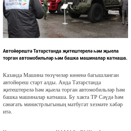
Автойөрештә Татарстанда җитештерелә һәм җыела
торган автомобильләр һәм башка машиналар катнаша.
Казанда Машина төзүчеләр көненә багышланган
автойөреш старт алды. Анда Татарстанда
җитештерелә һәм җыела торган автомобильләр һәм
башка машиналар катнаша. Бу хакта ТР Сәүдә һәм
сәнәгать министрлыгының матбугат хезмәте хәбәр
итә.