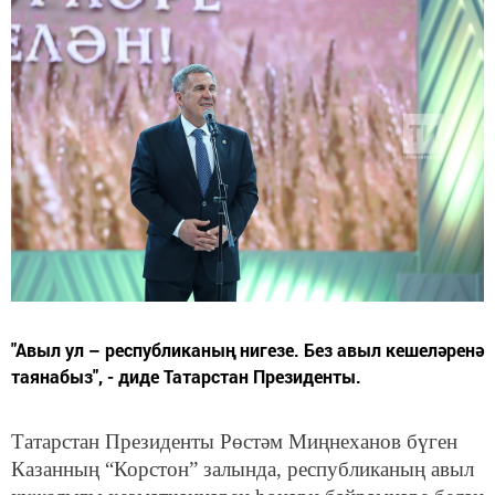
"Авыл ул – республиканың нигезе. Без авыл кешеләренә
таянабыз", - диде Татарстан Президенты.
Татарстан Президенты Рөстәм Миңнеханов бүген
Казанның “Корстон” залында, республиканың авыл