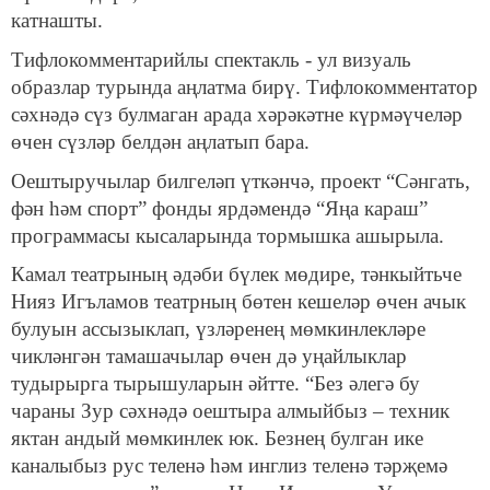
катнашты.
Тифлокомментарийлы спектакль - ул визуаль
образлар турында аңлатма бирү. Тифлокомментатор
сәхнәдә сүз булмаган арада хәрәкәтне күрмәүчеләр
өчен сүзләр белдән аңлатып бара.
Оештыручылар билгеләп үткәнчә, проект “Сәнгать,
фән һәм спорт” фонды ярдәмендә “Яңа караш”
программасы кысаларында тормышка ашырыла.
Камал театрының әдәби бүлек мөдире, тәнкыйтьче
Нияз Игъламов театрның бөтен кешеләр өчен ачык
булуын ассызыклап, үзләренең мөмкинлекләре
чикләнгән тамашачылар өчен дә уңайлыклар
тудырырга тырышуларын әйтте. “Без әлегә бу
чараны Зур сәхнәдә оештыра алмыйбыз – техник
яктан андый мөмкинлек юк. Безнең булган ике
каналыбыз рус теленә һәм инглиз теленә тәрҗемә