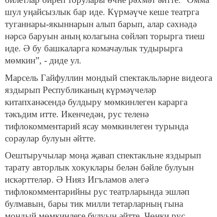
шул уңайсызлык бар иде. Күрмәүче кеше театрга
туганнары-якыннарын алып барып, алар сәхнәдә
нәрсә баруын аның колагына сөйләп торырга тиеш
иде. Ә бу башкаларга комачаулык тудырырга
мөмкин”, - диде ул.
Марсель Гайфуллин мондый спектакльләрне видеога
яздырып Республиканың күрмәүчеләр
китапханәсендә булдыру мөмкинлеген карарга
тәкъдим итте. Икенчедән, рус теленә
тифлокомментарий ясау мөмкинлеген турында
сораулар булуын әйтте.
Оештыручылар моңа җавап спектакльне яздырып
тарату авторлык хокуклары белән бәйле булуын
искәрттеләр. Ә Нияз Игъламов әлегә
тифлокомментарийны рус театрларында эшләп
булмавын, бары тик милли тетарларның гына
мондый мөмкинлеге булуын әйтте. Чөнки рус