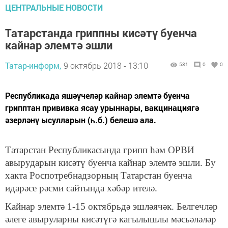
ЦЕНТРАЛЬНЫЕ НОВОСТИ
Татарстанда гриппны кисәтү буенча
кайнар элемтә эшли
Татар-информ,
9 октябрь 2018 - 13:10
531
0
0
Республикада яшәүчеләр кайнар элемтә буенча
грипптан прививка ясау урыннары, вакцинациягә
әзерләнү ысулларын (һ.б.) белешә ала.
Татарстан Республикасында грипп һәм ОРВИ
авырударын кисәтү буенча кайнар элемтә эшли. Бу
хакта Роспотребнадзорның Татарстан буенча
идарәсе рәсми сайтында хәбәр ителә.
Кайнар элемтә 1-15 октябрьдә эшләячәк. Белгечләр
әлеге авыруларны кисәтүгә кагылышлы мәсьәләләр