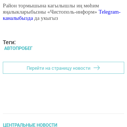
Район тормышына кагылышлы иң мөһим
яңалыкларыбызны «Чистополь-информ»
Telegram
-
каналыбызда
да укыгыз
Теги:
АВТОПРОБЕГ
Перейти на страницу новости
ЦЕНТРАЛЬНЫЕ НОВОСТИ