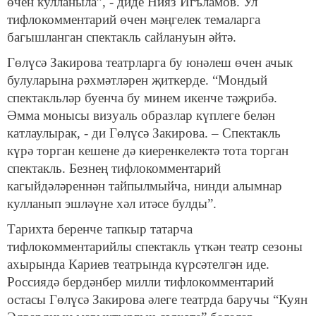
өчен кулланыла”, - диде Нияз Игъламов. Ул
тифлокомментарий өчен мәңгелек темаларга
багышланган спектакль сайлануын әйтә.
Гөлүсә Закирова театрларга бу юнәлеш өчен ачык
булуларына рәхмәтләрен җиткерде. “Мондый
спектакльләр буенча бу минем икенче тәҗрибә.
Әмма монысы визуаль образлар күплеге белән
катлаулырак, - ди Гөлүсә Закирова. – Спектакль
күрә торган кешене дә киеренкелектә тота торган
спектакль. Безнең тифлокомментарий
кагыйдәләреннән тайпылмыйча, нинди алымнар
кулланып эшләүне хәл итәсе булды”.
Тарихта беренче тапкыр татарча
тифлокомментарийлы спектакль үткән театр сезоны
ахырында Кариев театрында күрсәтелгән иде.
Россиядә бердәнбер милли тифлокомментарий
остасы Гөлүсә Закирова әлеге театрда баручы “Куян