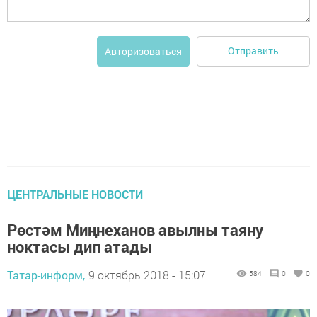
Отправить
Авторизоваться
ЦЕНТРАЛЬНЫЕ НОВОСТИ
Рөстәм Миңнеханов авылны таяну
ноктасы дип атады
Татар-информ,
9 октябрь 2018 - 15:07
584
0
0