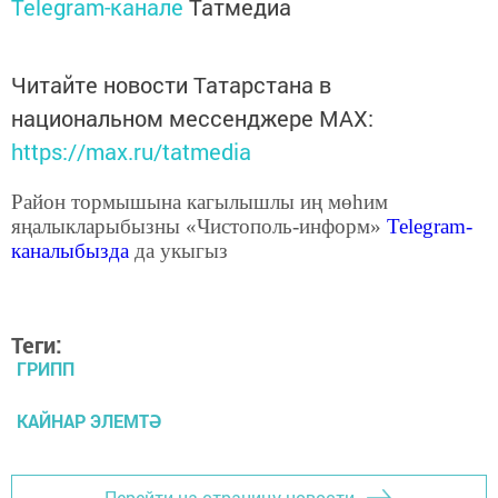
Telegram-канале
Татмедиа
Читайте новости Татарстана в
национальном мессенджере MАХ:
https://max.ru/tatmedia
Район тормышына кагылышлы иң мөһим
яңалыкларыбызны «Чистополь-информ»
Telegram
-
каналыбызда
да укыгыз
Теги:
ГРИПП
КАЙНАР ЭЛЕМТӘ
Перейти на страницу новости