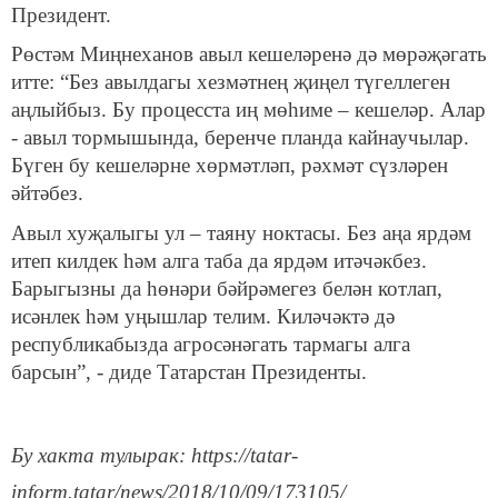
Президент.
Рөстәм Миңнеханов авыл кешеләренә дә мөрәҗәгать
итте: “Без авылдагы хезмәтнең җиңел түгеллеген
аңлыйбыз. Бу процесста иң мөһиме – кешеләр. Алар
- авыл тормышында, беренче планда кайнаучылар.
Бүген бу кешеләрне хөрмәтләп, рәхмәт сүзләрен
әйтәбез.
Авыл хуҗалыгы ул – таяну ноктасы. Без аңа ярдәм
итеп килдек һәм алга таба да ярдәм итәчәкбез.
Барыгызны да һөнәри бәйрәмегез белән котлап,
исәнлек һәм уңышлар телим. Киләчәктә дә
республикабызда агросәнәгать тармагы алга
барсын”, - диде Татарстан Президенты.
Бу хакта тулырак: https://tatar-
inform.tatar/news/2018/10/09/173105/