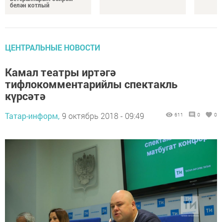
белән котлый
ЦЕНТРАЛЬНЫЕ НОВОСТИ
Камал театры иртәгә
тифлокомментарийлы спектакль
күрсәтә
Татар-информ,
9 октябрь 2018 - 09:49
611
0
0