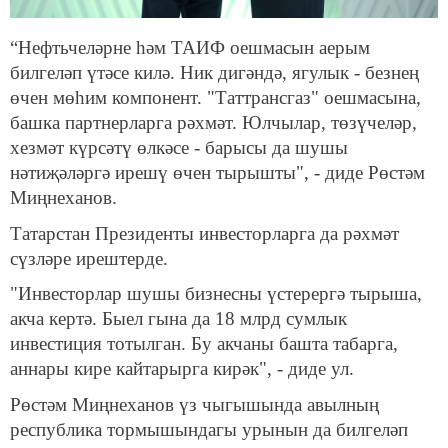
“Нефтьчеләрне һәм ТАИФ оешмасын аерым
билгеләп үтәсе килә. Ник дигәндә, ягулык - безнең
өчен мөһим компонент. "Таттрансгаз" оешмасына,
башка партнерларга рәхмәт. Юлчылар, төзүчеләр,
хезмәт күрсәтү өлкәсе - барысы да шушы
нәтиҗәләргә ирешү өчен тырышты", - диде Рөстәм
Миңнеханов.
Татарстан Президенты инвесторларга да рәхмәт
сүзләре ирештерде.
"Инвесторлар шушы бизнесны үстерергә тырыша,
акча кертә. Быел гына да 18 млрд сумлык
инвестиция тотылган. Бу акчаны башта табарга,
аннары кире кайтарырга кирәк", - диде ул.
Рөстәм Миңнеханов үз чыгышында авылның
республика тормышындагы урынын да билгеләп