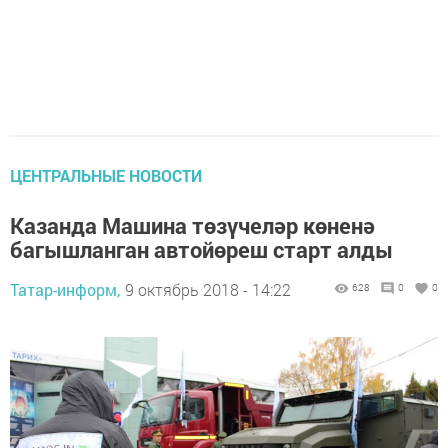
ЦЕНТРАЛЬНЫЕ НОВОСТИ
Казанда Машина төзүчеләр көненә
багышланган автойөреш старт алды
Татар-информ,
9 октябрь 2018 - 14:22
628
0
0