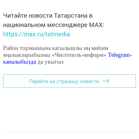
Читайте новости Татарстана в
национальном мессенджере MАХ:
https://max.ru/tatmedia
Район тормышына кагылышлы иң мөһим
яңалыкларыбызны «Чистополь-информ»
Telegram
-
каналыбызда
да укыгыз
Перейти на страницу новости