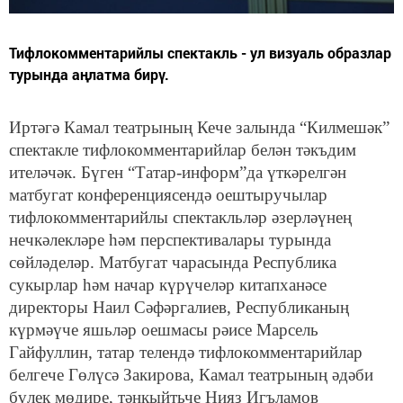
Тифлокомментарийлы спектакль - ул визуаль образлар
турында аңлатма бирү.
Иртәгә Камал театрының Кече залында “Килмешәк”
спектакле тифлокомментарийлар белән тәкъдим
ителәчәк. Бүген “Татар-информ”да үткәрелгән
матбугат конференциясендә оештыручылар
тифлокомментарийлы спектакльләр әзерләүнең
нечкәлекләре һәм перспективалары турында
сөйләделәр. Матбугат чарасында Республика
сукырлар һәм начар күрүчеләр китапханәсе
директоры Наил Сәфәргалиев, Республиканың
күрмәүче яшьләр оешмасы рәисе Марсель
Гайфуллин, татар телендә тифлокомментарийлар
белгече Гөлүсә Закирова, Камал театрының әдәби
бүлек мөдире, тәнкыйтьче Нияз Игъламов