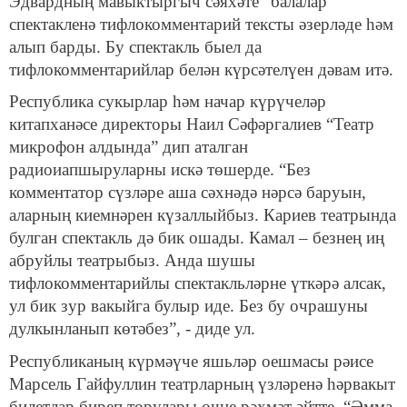
Эдвардның мавыктыргыч сәяхәте” балалар
спектакленә тифлокомментарий тексты әзерләде һәм
алып барды. Бу спектакль быел да
тифлокомментарийлар белән күрсәтелүен дәвам итә.
Республика сукырлар һәм начар күрүчеләр
китапханәсе директоры Наил Сәфәргалиев “Театр
микрофон алдында” дип аталган
радиоиапшыруларны искә төшерде. “Без
комментатор сүзләре аша сәхнәдә нәрсә баруын,
аларның киемнәрен күзаллыйбыз. Кариев театрында
булган спектакль дә бик ошады. Камал – безнең иң
абруйлы театрыбыз. Анда шушы
тифлокомментарийлы спектакльләрне үткәрә алсак,
ул бик зур вакыйга булыр иде. Без бу очрашуны
дулкынланып көтәбез”, - диде ул.
Республиканың күрмәүче яшьләр оешмасы рәисе
Марсель Гайфуллин театрларның үзләренә һәрвакыт
билетлар биреп торулары өчне рәхмәт әйтте. “Әмма