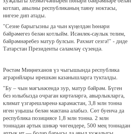
хуҗалыгы хезмәтчәннәрен һөнәри бәйрәмнәре белән
котлап, авылны республиканың таяну ноктасы,
нигезе дип атады.
"Сезне барыгызны да чын күңелдән һөнәри
бәйрәмегез белән котлыйм. Исәнлек-саулык телим,
бәйрәмнәребез матур булсын. Рәхмәт сезгә!" - диде
Татарстан Президенты сәламләү сүзендә.
Рөстәм Миңнеханов үз чыгышында республика
аграрийлары ирешкән казанышларга тукталды.
"Бу – чын мәгънәсендә зур, матур бәйрәм. Бүген
без юлыбызда очраган киртәләргә, авырлыкларга,
климат үзгәрешләренә карамастан, 3,8 млн тонна
иген уңышы белән мактана алабыз. Сөт буенча да
республика позициясе 1,8 млн тонна. 2 млн
тоннадан артык шикәр чөгендере, 500 мең тоннадан
артык ит — болар барысы да авыл хуҗалыгы