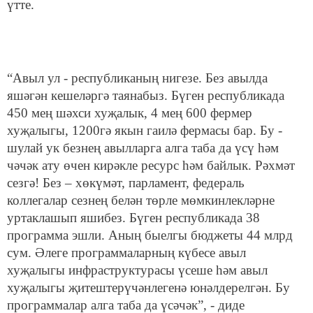
үтте.
“Авыл ул - республиканың нигезе. Без авылда
яшәгән кешеләргә таянабыз. Бүген республикада
450 мең шәхси хуҗалык, 4 мең 600 фермер
хуҗалыгы, 1200гә якын гаилә фермасы бар. Бу -
шулай ук безнең авылларга алга таба да үсү һәм
чәчәк ату өчен кирәкле ресурс һәм байлык. Рәхмәт
сезгә! Без – хөкүмәт, парламент, федераль
коллегалар сезнең белән төрле мөмкинлекләрне
уртаклашып яшибез. Бүген республикада 38
программа эшли. Аның быелгы бюджеты 44 млрд
сум. Әлеге программаларның күбесе авыл
хуҗалыгы инфраструктурасы үсеше һәм авыл
хуҗалыгы җитештерүчәнлегенә юнәлдерелгән. Бу
программалар алга таба да үсәчәк”, - диде