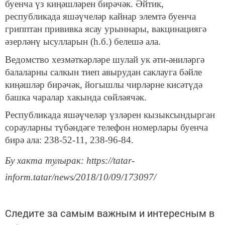
буенча үз киңәшләрен бирәчәк. Әйтик,
республикада яшәүчеләр кайнар элемтә буенча
грипптан прививка ясау урыннары, вакцинациягә
әзерләнү ысулларын (һ.б.) белешә ала.
Ведомство хезмәткәрләре шулай ук әти-әниләргә
балаларны салкын тиеп авырудан саклауга бәйле
киңәшләр бирәчәк, йогышлы чирләрне кисәтүдә
башка чаралар хакында сөйләячәк.
Республикада яшәүчеләр үзләрен кызыксындырган
сорауларны түбәндәге телефон номерлары буенча
бирә ала: 238-52-11, 238-96-84.
Бу хакта тулырак: https://tatar-
inform.tatar/news/2018/10/09/173097/
Следите за самым важным и интересным в