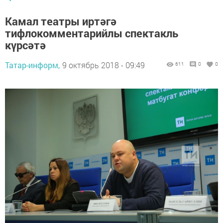
Камал театры иртәгә
тифлокомментарийлы спектакль
күрсәтә
Татар-информ,
9 октябрь 2018 - 09:49
611
0
0