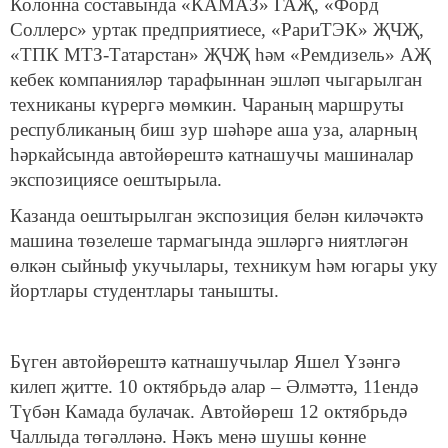
Колонна составында «КАМАЗ» ГАҖ, «Форд
Соллерс» уртак предприятиесе, «РариТЭК» ҖЧҖ,
«ТПК МТЗ-Татарстан» ҖЧҖ һәм «Ремдизель» АҖ
кебек компанияләр тарафыннан эшләп чыгарылган
техниканы күрергә мөмкин. Чараның маршруты
республиканың биш зур шәһәре аша уза, аларның
һәркайсында автойөрештә катнашучы машиналар
экспозициясе оештырыла.
Казанда оештырылган экспозиция белән киләчәктә
машина төзелеше тармагында эшләргә ниятләгән
өлкән сыйныф укучылары, техникум һәм югары уку
йортлары студентлары танышты.
Бүген автойөрештә катнашучылар Яшел Үзәнгә
килеп җитте. 10 октябрьдә алар – Әлмәттә, 11ендә
Түбән Камада булачак. Автойөреш 12 октябрьдә
Чаллыда төгәлләнә. Нәкъ менә шушы көнне