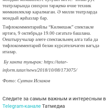
театрларында синхрон тәрҗемә өчне техник
мөмкинлекләр каралмаган. Ә милли театрларда
мондый җиһазлар бар.
Тифлокомментарийлы “Килмешәк” спектакле
иртәгә, 9 октябрьдә 19.00 сәгатьтә башлана.
Оештыручылар әлеге спектакльнең алга таба да
тифлокомментарий белән күрсәтеләчәген вәгъдә
итәләр.
Бу хакта тулырак: https://tatar-
inform.tatar/news/2018/10/08/173075/
Фото: Султан Исхаков
Следите за самым важным и интересным в
Telegram-канале
Татмедиа