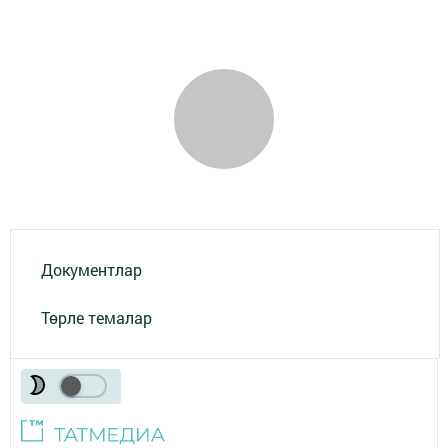
Документлар
Төрле темалар