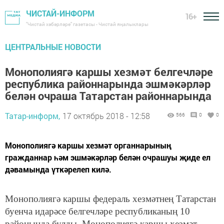
ЧИСТАЙ-ИНФОРМ
16+
"Чистай хәбәрләре" газетасы - Чистай яңалыклары
ЦЕНТРАЛЬНЫЕ НОВОСТИ
Монополиягә каршы хезмәт белгечләре
республика районнарында эшмәкәрләр
белән очраша Татарстан районнарында
Татар-информ,
17 октябрь 2018 - 12:58
566
0
0
Монополиягә каршы хезмәт органнарының
гражданнар һәм эшмәкәрләр белән очрашуы җиде ел
дәвамында үткәрелеп килә.
Монополиягә каршы федераль хезмәтнең Татарстан
буенча идарәсе белгечләре республиканың 10
районында булды. Монополиягә каршы хезмәт