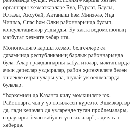
органнары хезмәткәрләре Буа, Нурлат, Баулы,
Ютазы, Аксубай, Актаныш һәм Минзәлә, Яңа
Чишмә, Спас һәм Әлки районнарында булып,
консультацияләр уздырды. Бу хакта ведомствоның
матбугат хезмәте хәбәр итә.
Монополиягә каршы хезмәт белгечләре ел
дәвамында республиканың барлык районнарында
була. Алар гражданнарны кабул итәләр, мәктәпләрдә
ачык дәресләр уздыралар, район җитәкчелеге белән
эшлекле очрашулары уза, шулай ук оешмаларда
булалар.
“Һәркемнең дә Казанга килү мөмкинлеге юк.
Районнарга чыгу үз нәтиҗәсен күрсәтә. Эшмәкәрләр
дә, гади кешеләр дә үзләрендә туган проблемалары,
сораулары белән кабул итүгә киләләр”, - диелгән
хәбәрдә.