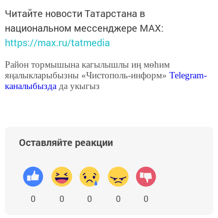
Читайте новости Татарстана в
национальном мессенджере MАХ:
https://max.ru/tatmedia
Район тормышына кагылышлы иң мөһим
яңалыкларыбызны «Чистополь-информ»
Telegram
-
каналыбызда
да укыгыз
Оставляйте реакции
0
0
0
0
0