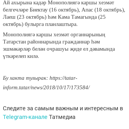
Ай ахырына кадәр Монополиягә каршы хезмәт
белгечләре Биектау (16 октябрь), Апас (18 октябрь),
Лаеш (23 октябрь) һәм Кама Тамагында (25
октябрь) булырга планлаштыра.
Монополиягә каршы хезмәт органнарының
Татарстан районнарында гражданнар һәм
эшмәкәрләр белән очрашуы җиде ел дәвамында
үткәрелеп килә.
Бу хакта тулырак: https://tatar-
inform.tatar/news/2018/10/17/173584/
Следите за самым важным и интересным в
Telegram-канале
Татмедиа