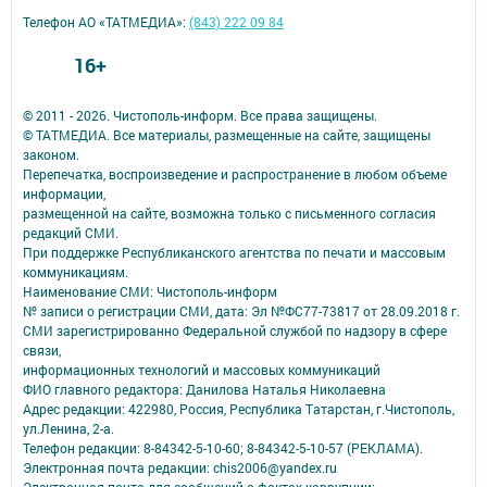
Телефон АО «ТАТМЕДИА»:
(843) 222 09 84
16+
© 2011 - 2026. Чистополь-информ. Все права защищены.
© ТАТМЕДИА. Все материалы, размещенные на сайте, защищены
законом.
Перепечатка, воспроизведение и распространение в любом объеме
информации,
размещенной на сайте, возможна только с письменного согласия
редакций СМИ.
При поддержке Республиканского агентства по печати и массовым
коммуникациям.
Наименование СМИ: Чистополь-информ
№ записи о регистрации СМИ, дата: Эл №ФС77-73817 от 28.09.2018 г.
СМИ зарегистрированно Федеральной службой по надзору в сфере
связи,
информационных технологий и массовых коммуникаций
ФИО главного редактора: Данилова Наталья Николаевна
Адрес редакции: 422980, Россия, Республика Татарстан, г.Чистополь,
ул.Ленина, 2-а.
Телефон редакции: 8-84342-5-10-60; 8-84342-5-10-57 (РЕКЛАМА).
Электронная почта редакции: chis2006@yandex.ru
Электронная почта для сообщений о фактах коррупции: