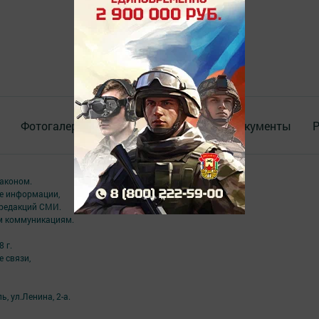
Фотогалереи
Актуальное видео
Документы
Р
аконом.
ме информации,
 редакций СМИ.
ым коммуникациям.
 г.
 связи,
, ул.Ленина, 2-а.