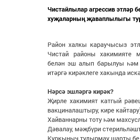
Чистайлылар агрессив этләр б
хуҗаларның җаваплылыгы ту
Район халкы караучысыз этл
Чистай районы хакимияте м
белән эш алып барылуы һәм 
итәргә кирәклеге хакында иск
Нәрсә эшләргә кирәк?
Җирле хакимият катгый рәвеш
вакциналаштыру, кире кайтару)
Хайваннарны тоту һәм махсус
Дәвалау, мәҗбүри стерильләшт
Куркыныч тудырмау шарты бел