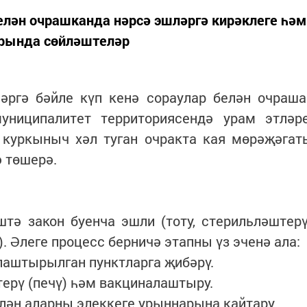
елән очрашканда нәрсә эшләргә кирәклеге һәм
рында сөйләштеләр
әргә бәйле күп кенә сораулар белән очраша
униципалитет территориясендә урам этләр
куркыныч хәл туган очракта кая мөрәҗәгат
ә төшерә.
тә закон буенча эшли (тоту, стерильләштерү
. Әлеге процесс берничә этапны үз эченә ала:
лаштырылган пунктларга җибәрү.
ерү (печү) һәм вакциналаштыру.
ән аларны элеккеге урыннарына кайтару.