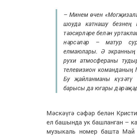
– Минем өчен «Могҗизала
шоуда катнашу безнең 
тәэсирләре белән уртакл
нәрсәләр – матур су
елмаюлары. Ә экранның
рухи атмосфераны тудыр
телевизион команданың 
Бу җайланманы күзәтү 
барысы да югары дәрәҗәд
Мәскәүгә сәфәр белән Кристи
ел башында ук башланган – к
музыкаль номер башта Май 