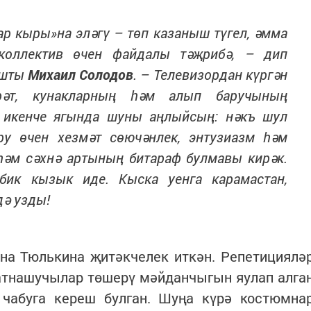
р кыры»на эләгү – төп казаныш түгел, әмма
коллектив өчен файдалы тәҗрибә, – дип
ашты
Михаил Солодов
. – Телевизордан күргән
рәт, кунакларның һәм алып баручының
 икенче ягында шуны аңлыйсың: нәкъ шул
у өчен хезмәт сөючәнлек, энтузиазм һәм
һәм сәхнә артының битараф булмавы кирәк.
бик кызык иде. Кыска уенга карамастан,
ә узды!
на Тюлькина җитәкчелек иткән. Репетициялә
атнашучылар төшерү мәйданчыгын яулап алга
чабуга кереш булган. Шуңа күрә костюмна