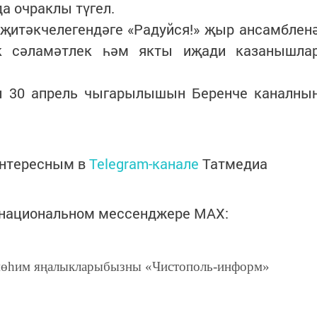
да очраклы түгел.
 җитәкчелегендәге «Радуйся!» җыр ансамблен
ык сәламәтлек һәм якты иҗади казанышла
 30 апрель чыгарылышын Беренче каналны
интересным в
Telegram-канале
Татмедиа
в национальном мессенджере MАХ:
өһим яңалыкларыбызны «Чистополь-информ»