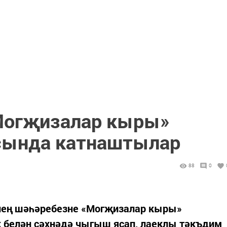
Могҗизалар кыры»
сында катнаштылар
88
0
нең шәһәребезне «Могҗизалар кыры»
белән сәхнәдә чыгыш ясап, лаеклы тәкъдим