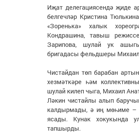
Иҗат делегациясендә җиде ар
белгечләр Кристина Тюлькина
«Зоренька» халык хореог
Кондрашина, тавыш режиссе
Зарипова, шулай ук ашыг
бригадасы фельдшеры Михаил 
Чистайдан төп барабан артын
хезмәткәре һәм коллективн
шулай килеп чыга, Михаил Ана
Ләкин чистайлы алып баручы
калдырмады, ә иң мөһиме – 
ясады. Кунак хокукында у
тапшырды.