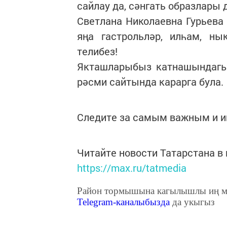
сайлау да, сәнгать образлары 
Светлана Николаевна Гурьева
яңа гастрольләр, илһам, н
телибез!
Якташларыбыз катнашындагы
рәсми сайтында карарга була.
Следите за самым важным и 
Читайте новости Татарстана 
https://max.ru/tatmedia
Район тормышына кагылышлы иң м
Telegram
-каналыбызда
да укыгыз