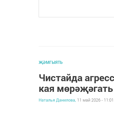
ҖӘМГЫЯТЬ
Чистайда агрес
кая мөрәҗәгать
Наталья Данилова,
11 май 2026 - 11:01