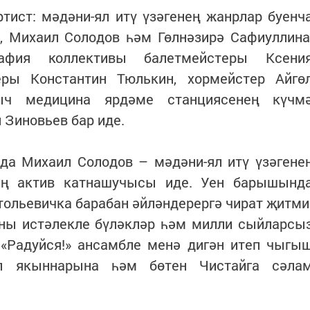
тист: мәдәни-ял итү үзәгенең жанрлар буенч
, Михаил Солодов һәм Гөлнәзирә Сафиуллина
рафия коллективы балетмейстеры Ксени
ры Константин Тюлькин, хормейстер Айгө
ыч медицина ярдәме станциясенең күчм
Зиновьев бар иде.
да Михаил Солодов – мәдәни-ял итү үзәгене
ың актив катнашучысы иде. Уен барышынд
тольевичка барабан әйләндерергә чират җитми
ны истәлекле бүләкләр һәм милли сыйларсы
«Радуйся!» ансамбле менә дигән итеп чыгы
л якыннарына һәм бөтен Чистайга сәла