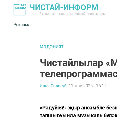
ЧИСТАЙ-ИНФОРМ
"Чистай хәбәрләре" газетасы - Чистай яңалыклары
Реклама
МӘДӘНИЯТ
Чистайлылар «
телепрограмма
Илья Сологуб,
11 май 2026 - 16:17
«Радуйся!» җыр ансамбле без
тапшыруында музыкаль бүләк 