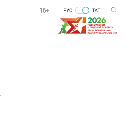
16+
РУС
ТАТ
0