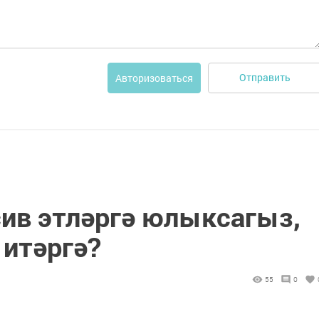
Отправить
Авторизоваться
сив этләргә юлыксагыз,
 итәргә?
55
0