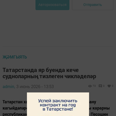
Отправить
Авторизоваться
ҖӘМГЫЯТЬ
Татарстанда яр буенда кече
судноларның тизлеген чикләделәр
admin,
3 июнь 2026 - 13:53
73
0
0
Татарстан хакимияте кече судноларны куллану
кагыйдәләрен катгыйландырды. Бу хактагы карарны
республиканың Премьер-министры Алексей Песошин