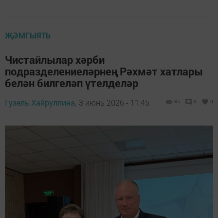
ҖӘМГЫЯТЬ
Чистайлылар хәрби
подразделениеләрнең Рәхмәт хатлары
белән билгеләп үтелделәр
Гузель Хайруллина,
3 июнь 2026 - 11:45
35
0
0