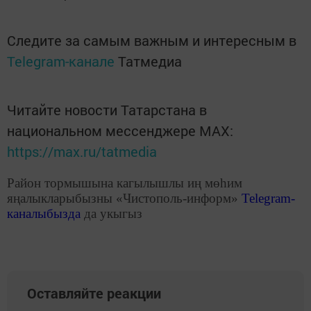
Следите за самым важным и интересным в
Telegram-канале
Татмедиа
Читайте новости Татарстана в
национальном мессенджере MАХ:
https://max.ru/tatmedia
Район тормышына кагылышлы иң мөһим
яңалыкларыбызны «Чистополь-информ»
Telegram
-
каналыбызда
да укыгыз
Оставляйте реакции