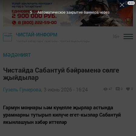
4
Автоматическое закрытие баннера через
ЧИСТАЙ-ИНФОРМ
16+
"Чистай хәбәрләре" газетасы - Чистай яңалыклары
МӘДӘНИЯТ
Чистайда Сабантуй бәйрәменә сөлге
җыйдылар
Гузель Гумерова,
3 июнь 2026 - 16:24
47
0
0
Гармун моңнары һәм күңелле җырлар астында
урамнарны тутырып килүче егет-кызлар Сабантуй
якынлашуын хәбәр иттеләр