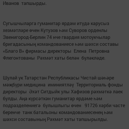
Иванов тапшырды.
Сугышчыларга гуманитар ярдәм итүдә карусыз
хезмәтләре өчен Кутузов һәм Суворов орденлы
Звенигород-Берлин 74 нче гвардия мотоукчылар
бригадасының командованиесе һәм шәхси составы
«Благо В» фирмасы директоры Елена Петровна
Флегонтованы Рәхмәт хаты белән бүләкләде.
Шулай ук Татарстан Республикасы Чистай шәһәре
мәҗбүри медицина иминиятләү Территориаль фонды
директоры Әхәт Ситдыйк улы Хафизов рәхмәткә лаек
булды. Аңа күрсәткән гуманитар ярдәме һәм
подразделениегә булышлыгы өчен 91726 хәрби часте
беренче танк батальоны командованиесенең һәм
шәхси составының Рәхмәт хаты тапшырылды.