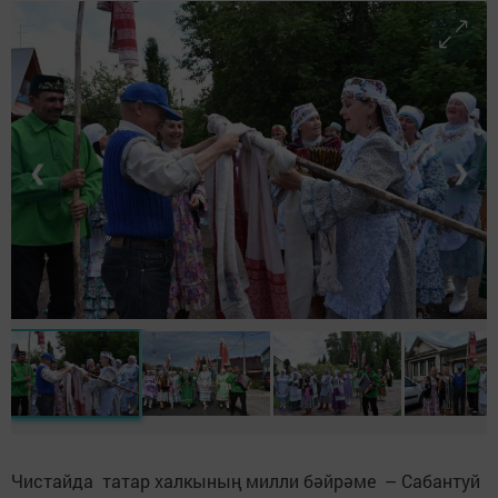
❮
❯
Чистайда татар халкының милли бәйрәме – Сабантуй