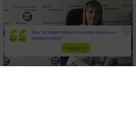
Яшь Татмедиа проектының яңа видеосын
карадыгызмы?
Карарга
Диспансерлаштыруга нинди тикшеренүләр керә? Кая
барырга һәм ничек еш тикшеренеп торырга –2нче
номерлы шәһәр дәваханәсенең баш табибы Гөлназ
Хөснетдинова шулар хакында сөйләде
Күбегез дәваханәгә авырагач кына бара. Кайбер җитди