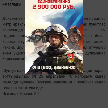
имзалады
Документ нигезендә, быелның 1 сентябреннән ярдан 50
метр ераклыктагы су объектларында торак пунктлар
зонасында катерларга, көймәләргә һәм
гидроциклларга сәгатенә 10 километр тизлек белән
хәрәкәт итү тыела (элек лимит сәгатенә 15 км тәшкил
иткән). Шул ук вакытта суднолар пляжда ял итүчеләр
өчен уңайсызлыклар тудыра торган зур дулкыннар
барлыкка килмәслек итеп узарга тиеш.
Шул ук вакытта кече суднолар өчен навигация чорын
арттырдылар. Ул 25 апрельдән 10 ноябрьгә кадәр
гамәлдә булачак. Элегрәк навигация 1 ноябрьгә кадәр
генә рөхсәт ителә иде.
Чыганак: Казань-КП