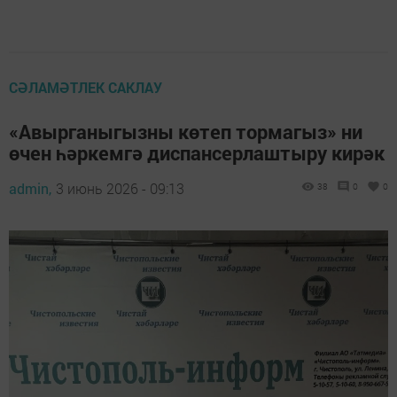
СӘЛАМӘТЛЕК САКЛАУ
«Авырганыгызны көтеп тормагыз» ни
өчен һәркемгә диспансерлаштыру кирәк
admin,
3 июнь 2026 - 09:13
38
0
0