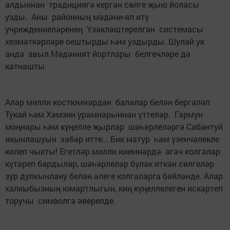
алдыннан традициягә кергән сөлге җыю йоласы
узды. Аны районның мәдәни-ял итү
учреждениеләренең Үзәкләштерелгән системасы
хезмәткәрләре оештырды һәм уздырды. Шулай ук
анда авыл Мәдәният йортлары белгечләре дә
катнашты.
Алар милли костюмнардан балалар белән бергәләп
Тукай һәм Хәмзин урамнарыннан үттеләр. Гармун
моңнары һәм күңелле җырлар шәһәрлеләргә Сабантуй
якынлашуын хәбәр итте... Бик матур һәм үзенчәлекле
килеп чыкты! Егетләр милли киемнәрдә агач колгалар
күтәреп бардылар, шәһәрлеләр бүләк иткән сөлгеләр
зур дулкынлану белән әлеге колгаларга бәйләнде. Алар
халкыбызның юмартлыгын, киң күңеллелеген искәртеп
торучы символга әверелде.