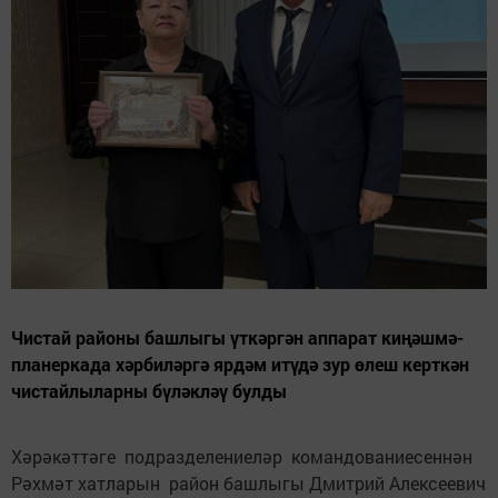
Чистай районы башлыгы үткәргән аппарат киңәшмә-
планеркада хәрбиләргә ярдәм итүдә зур өлеш керткән
чистайлыларны бүләкләү булды
Хәрәкәттәге подразделениеләр командованиесеннән
Рәхмәт хатларын район башлыгы Дмитрий Алексеевич