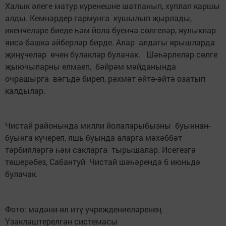
Халык әлеге матур күренешне шатланып, хуплап каршы
алды. Кемнәрдер гармунга кушылып җырлады,
икенчеләре биеде һәм йола буенча сөлгеләр, яулыклар
яисә башка әйберләр бирде. Алар алдагы ярышларда
җиңүчеләр өчен бүләкләр булачак. Шәһәрлеләр сөлге
җыючыларны елмаеп, бәйрәм мәйданында
очрашырга вәгъдә биреп, рәхмәт әйтә-әйтә озатып
калдылар.
Чистай районында милли йолаларыбызны буыннан-
буынга күчереп, яшь буында аларга мәхәббәт
тәрбияләргә һәм сакларга тырышалар. Исегезгә
төшерәбез, Сабантуй Чистай шәһәрендә 6 июньдә
булачак.
Фото: мәдәни-ял итү учреждениеләренең
Үзәкләштерелгән системасы