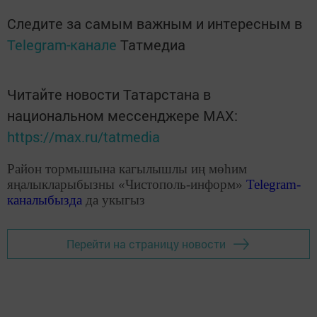
Следите за самым важным и интересным в
Telegram-канале
Татмедиа
Читайте новости Татарстана в
национальном мессенджере MАХ:
https://max.ru/tatmedia
Район тормышына кагылышлы иң мөһим
яңалыкларыбызны «Чистополь-информ»
Telegram
-
каналыбызда
да укыгыз
Перейти на страницу новости