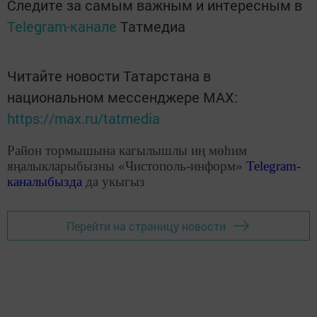
Следите за самым важным и интересным в
Telegram-канале
Татмедиа
Читайте новости Татарстана в
национальном мессенджере MАХ:
https://max.ru/tatmedia
Район тормышына кагылышлы иң мөһим
яңалыкларыбызны «Чистополь-информ»
Telegram
-
каналыбызда
да укыгыз
Перейти на страницу новости