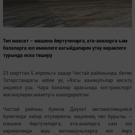
Төп максат – машина йөртүчеләргә, ата-аналарга һәм
балаларга юл иминлеге кагыйдәләрен үтәү кирәклеге
турында искә төшерү
23 марттан 5 апрельгә кадәр Чистай районында, бөтен
Татарстандагы кебек үк, «Язгы каникул»лар кисәтү
акциясе уза. Чара балалар арасында юл-транспорт
имгәнүләрен киметүгә юнәлдерелгән.
Чистай районы буенча Дәүләт автоинспекциясе
бүлегендә хәбәр итүләренчә, акциянең төп бурычы –
машина йөртүчеләргә, ата-аналарга һәм юл
хәрәкәтендә яшь катнашучыларга юл йөрү