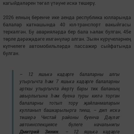
кагыйдәләрен төгәл үтәүне искә төшерү.
2026 елның беренче ике аенда республика юлларында
балалар катнашында 40 юл-транспорт вакыйгасы
теркәлгән. Бу аварияләрдә бер бала һәлак булган, 45е
төрле дәрәҗәдәге имгәнүләр алган. Зыян күрүчеләрнең
күпчелеге автомобильләрдә пассажир сыйфатында
булган.
– 12 яшькә кадәрге балаларны алгы
утыргычта һәм 7 яшькә кадәрге балаларны
арткы утыргычта йөртү бары тик баланың
авырлыгына һәм буена туры килә торган
балаларны тотып тору җайланмаларын
кулланып башкарылырга тиеш, – дип искә
төшерә Чистай районы буенча Дәүләт
автоинспекциясе бүлеге начальнигы
Дмитрий Зинин
. – 12 яшькә кадәрге