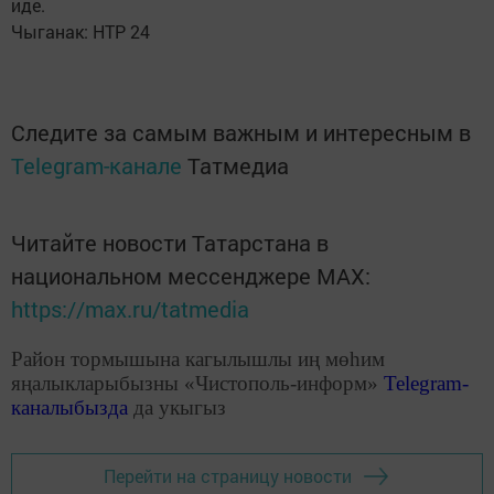
иде.
Чыганак: НТР 24
Следите за самым важным и интересным в
Telegram-канале
Татмедиа
Читайте новости Татарстана в
национальном мессенджере MАХ:
https://max.ru/tatmedia
Район тормышына кагылышлы иң мөһим
яңалыкларыбызны «Чистополь-информ»
Telegram
-
каналыбызда
да укыгыз
Перейти на страницу новости