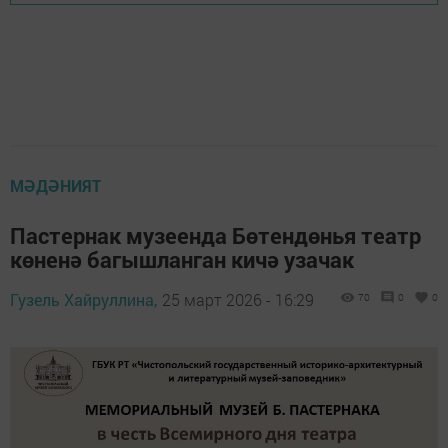
МӘДӘНИЯТ
Пастернак музеенда Бөтендөнья театр
көненә багышланган кичә узачак
Гузель Хайруллина,
25 март 2026 - 16:29
70
0
0