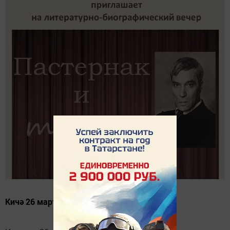
Кичә 26 мартта була