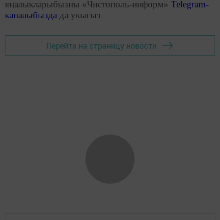
яңалыкларыбызны «Чистополь-информ»
Telegram
-
каналыбызда
да укыгыз
Перейти на страницу новости