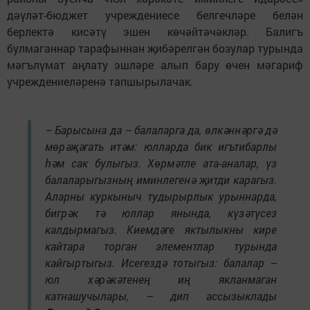
дәүләт-бюджет учреждениесе белгечләре белән
берлектә кисәтү эшен көчәйтәчәкләр. Балигъ
булмаганнар тарафыннан җибәрелгән бозулар турында
мәгълүмат аңлату эшләре алып бару өчен мәгариф
учреждениеләренә тапшырылачак.
– Барысына да – балаларга да, өлкәннәргә дә
мөрәҗәгать итәм: юлларда бик игътибарлы
һәм сак булыгыз. Хөрмәтле ата-аналар, үз
балаларыгызның иминлегенә җитди карагыз.
Аларны куркыныч тудырырлык урыннарда,
бигрәк тә юллар янында, күзәтүсез
калдырмагыз. Киемдәге яктылыкны кире
кайтара торган элементлар турында
кайгыртыгыз. Исегездә тотыгыз: балалар –
юл хәрәкәтенең иң якланмаган
катнашучылары, – дип ассызыклады