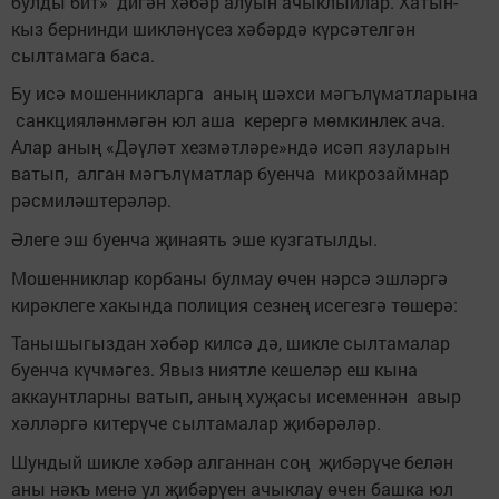
булды бит» дигән хәбәр алуын ачыклыйлар. Хатын-
кыз бернинди шикләнүсез хәбәрдә күрсәтелгән
сылтамага баса.
Бу исә мошенникларга аның шәхси мәгълүматларына
санкцияләнмәгән юл аша керергә мөмкинлек ача.
Алар аның «Дәүләт хезмәтләре»ндә исәп язуларын
ватып, алган мәгълүматлар буенча микрозаймнар
рәсмиләштерәләр.
Әлеге эш буенча җинаять эше кузгатылды.
Мошенниклар корбаны булмау өчен нәрсә эшләргә
кирәклеге хакында полиция сезнең исегезгә төшерә:
Танышыгыздан хәбәр килсә дә, шикле сылтамалар
буенча күчмәгез. Явыз ниятле кешеләр еш кына
аккаунтларны ватып, аның хуҗасы исеменнән авыр
хәлләргә китерүче сылтамалар җибәрәләр.
Шундый шикле хәбәр алганнан соң җибәрүче белән
аны нәкъ менә ул җибәрүен ачыклау өчен башка юл