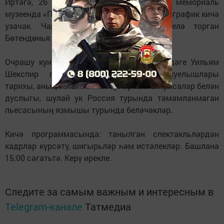
Иртәгә, 26 мартта, Борис Пастернакның мемориаль
музеенда «Пастернак һәм театр» әдәби-биографик кичә
узачак. Чара 27 мартта билгеләп үтелә торган
Бөтендөнья театр көненә багышланган.
Очрашу кунаклары шагыйрь тәрҗемәсендәге Уильям
Шекспир пьесаларының әһәмиятле куелышлары
тарихы, аның танылган актерлар һәм актрисалар белән
дуслыгы, шулай ук Россия турында тәмамланмаган
пьесасының язмышы турында беләчәкләр.
Кичә программасында: танылган спектакльләрдән
кадрлар күрсәтү, шигырьләр һәм истәлекләр. Башлана
15:00 сәгатьтә. Керү ирекле.
Следите за самым важным и интересным в
Telegram-канале
Татмедиа