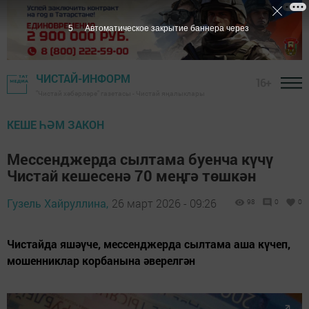
4
Автоматическое закрытие баннера через
ЧИСТАЙ-ИНФОРМ
16+
"Чистай хәбәрләре" газетасы - Чистай яңалыклары
КЕШЕ ҺӘМ ЗАКОН
Мессенджерда сылтама буенча күчү
Чистай кешесенә 70 меңгә төшкән
Гузель Хайруллина,
26 март 2026 - 09:26
98
0
0
Чистайда яшәүче, мессенджерда сылтама аша күчеп,
мошенниклар корбанына әверелгән