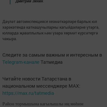
Дмитрий Зинин
.
Дәүләт автоинспекциясе хезмәткәрләре барлык юл
хәрәкәтендә катнашучыларны кагыйдәләрне үтәргә,
юлларда җаваплылык һәм үзара хөрмәт күрсәтергә
чакыра.
Следите за самым важным и интересным в
Telegram-канале
Татмедиа
Читайте новости Татарстана в
национальном мессенджере MАХ:
https://max.ru/tatmedia
Район тормышына кагылышлы иң мөһим