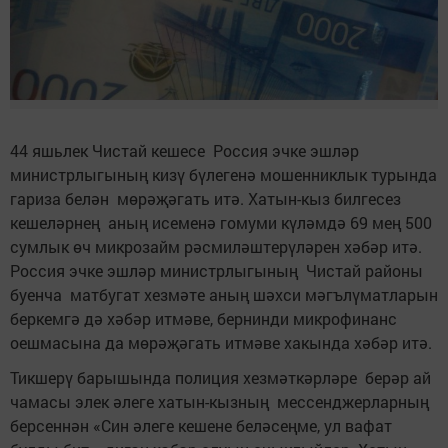
44 яшьлек Чистай кешесе Россия эчке эшләр
министрлыгының кизү бүлегенә мошенниклык турында
гариза белән мөрәҗәгать итә. Хатын-кыз билгесез
кешеләрнең аның исеменә гомуми күләмдә 69 мең 500
сумлык өч микрозайм рәсмиләштерүләрен хәбәр итә.
Россия эчке эшләр министрлыгының Чистай районы
буенча матбугат хезмәте аның шәхси мәгълүматларын
беркемгә дә хәбәр итмәве, бернинди микрофинанс
оешмасына да мөрәҗәгать итмәве хакында хәбәр итә.
Тикшерү барышында полиция хезмәткәрләре берәр ай
чамасы элек әлеге хатын-кызның мессенджерларның
берсеннән «Син әлеге кешене беләсеңме, ул вафат