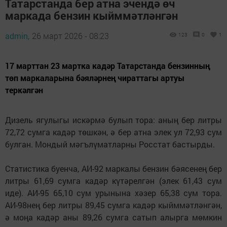
Татарстанда бер атна эчендә өч
маркада бензин кыйммәтләнгән
admin,
26 март 2026 - 08:23
123
0
1
17 марттан 23 мартка кадәр Татарстанда бензинның
төп маркаларына бәяләрнең чираттагы артуы
теркәлгән
Дизель ягулыгы искәрмә булып тора: аның бер литры
72,72 сумга кадәр төшкән, ә бер атна элек ул 72,93 сум
булган. Мондый мәгълүматларны Росстат бастырды.
Статистика буенча, АИ-92 маркалы бензин бәясенең бер
литры 61,69 сумга кадәр күтәрелгән (элек 61,43 сум
иде). АИ-95 65,10 сум урынына хәзер 65,38 сум тора.
АИ-98нең бер литры 89,45 сумга кадәр кыйммәтләнгән,
ә моңа кадәр аны 89,26 сумга сатып алырга мөмкин