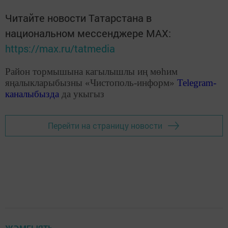
Читайте новости Татарстана в
национальном мессенджере MАХ:
https://max.ru/tatmedia
Район тормышына кагылышлы иң мөһим
яңалыкларыбызны «Чистополь-информ»
Telegram
-
каналыбызда
да укыгыз
Перейти на страницу новости