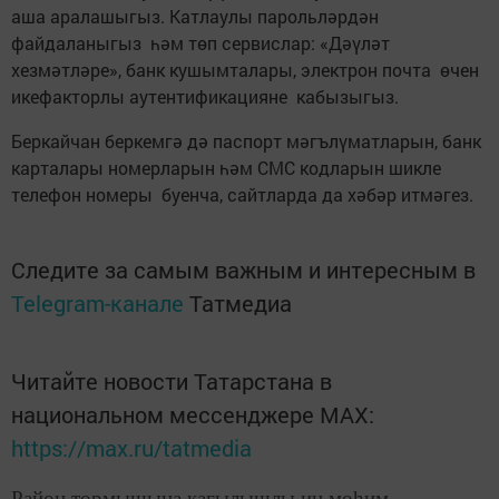
аша аралашыгыз. Катлаулы парольләрдән
файдаланыгыз һәм төп сервислар: «Дәүләт
хезмәтләре», банк кушымталары, электрон почта өчен
икефакторлы аутентификацияне кабызыгыз.
Беркайчан беркемгә дә паспорт мәгълүматларын, банк
карталары номерларын һәм СМС кодларын шикле
телефон номеры буенча, сайтларда да хәбәр итмәгез.
Следите за самым важным и интересным в
Telegram-канале
Татмедиа
Читайте новости Татарстана в
национальном мессенджере MАХ:
https://max.ru/tatmedia
Район тормышына кагылышлы иң мөһим