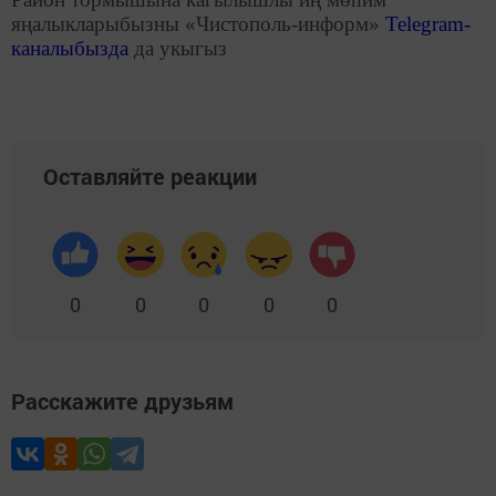
яңалыкларыбызны «Чистополь-информ»
Telegram
-
каналыбызда
да укыгыз
Оставляйте реакции
0
0
0
0
0
Расскажите друзьям