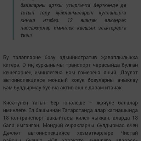
балаларны арткы утыргычта йөрткәндә дә
тотып тору җайланмаларын кулланырга
киңәш итәбез. 12 яшьтән өлкәнрәк
пассажирлар иминлек каешын эләктерергә
тиеш.
Бу таләпләрне бозу административ җаваплылыкка
китерә. Ә иң куркынычы транспорт чарасында булган
кешеләрнең иминлегенә һәм гомеренә яный. Дәүләт
автоинспекциясе мондый хокук бозуларны ачыклау
һәм булдырмау буенча актив эшне дәвам итәчәк.
Кисәтүнең тагын бер юнәлеше – җәяүле балалар
иминлеге. Ел башыннан Татарстанда алар катнашында
18 юл-транспорт вакыйгасы килеп чыккан, аларда 18
бала имгәнгән. Мондый очракларны булдырмас өчен
Дәүләт автоинспекциясе хезмәткәрләре Чистай
районы буенча «Юл хәрәкәте иминлеге идарәсе»