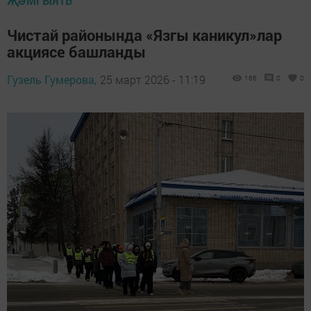
ҖӘМГЫЯТЬ
Чистай районында «Язгы каникул»лар
акциясе башланды
Гузель Гумерова,
25 март 2026 - 11:19
166
0
0