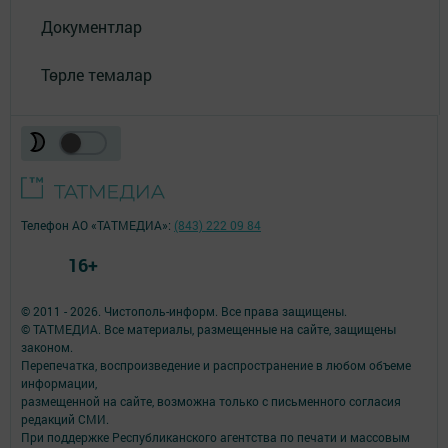
Документлар
Төрле темалар
Телефон АО «ТАТМЕДИА»:
(843) 222 09 84
16+
© 2011 - 2026. Чистополь-информ. Все права защищены.
© ТАТМЕДИА. Все материалы, размещенные на сайте, защищены
законом.
Перепечатка, воспроизведение и распространение в любом объеме
информации,
размещенной на сайте, возможна только с письменного согласия
редакций СМИ.
При поддержке Республиканского агентства по печати и массовым