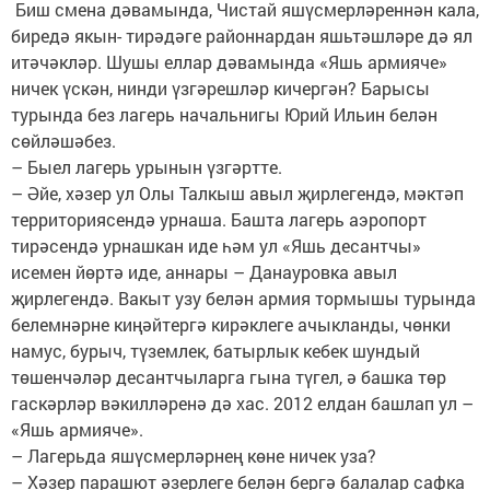
Биш смена дәвамында, Чистай яшүсмерләреннән кала,
биредә якын- тирәдәге районнардан яшьтәшләре дә ял
итәчәкләр. Шушы еллар дәвамында «Яшь армияче»
ничек үскән, нинди үзгәрешләр кичергән? Барысы
турында без лагерь начальнигы Юрий Ильин белән
сөйләшәбез.
– Быел лагерь урынын үзгәртте.
– Әйе, хәзер ул Олы Талкыш авыл җирлегендә, мәктәп
территориясендә урнаша. Башта лагерь аэро­порт
тирәсендә урнашкан иде һәм ул «Яшь десантчы»
исемен йөртә иде, аннары – Данауровка авыл
җирлегендә. Вакыт узу белән армия тормышы турында
белемнәрне киңәйтергә кирәклеге ачык­ланды, чөнки
намус, бурыч, түземлек, батырлык кебек шундый
төшенчәләр десантчыларга гына түгел, ә башка төр
гаскәрләр вәкилләренә дә хас. 2012 елдан башлап ул –
«Яшь армияче».
– Лагерьда яшүсмер­ләрнең көне ничек уза?
– Хәзер парашют әзерлеге белән бергә балалар сафка