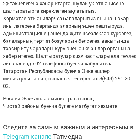
җитәкчелегенә хәбәр итәргә, шулай ук әти-әнисенә
шалтыратырга кирәклеген аңлатыгыз.
Хөрмәтле әти-әниләр! Үз балаларыгыз янына шәһәр
яны лагерена барганда аларның эшен оештыруда,
администрациянең эшендә җитешсезлекләр күрсәгез,
балаларның тәртип бозуларын белсәгез, вакытында
тәэсир итү чаралары күрү өчен эчке эшләр органына
хәбәр итегез. Шалтыратулар кизү частьларында тәүлек
әйләнәсендә 02 телефоны буенча кабул ителә.
Татарстан Республикасы буенча Эчке эшләр
министрлыгының «ышаныч телефоны» 8(843) 291-20-
02.
Россия Эчке эшләр министрлыгының
Чистай районы буенча бүлеге матбугат хезмәте
Следите за самым важным и интересным в
Telegram-канале
Татмедиа