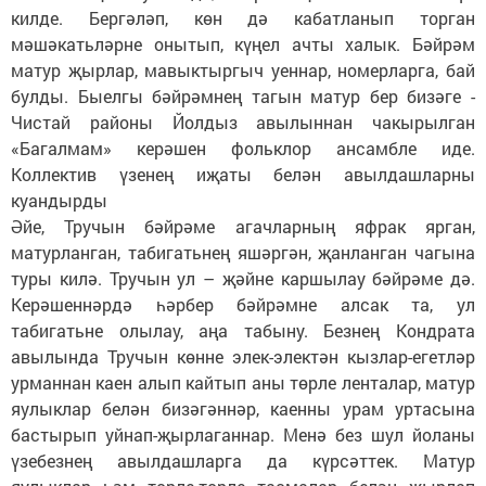
килде. Бергәләп, көн дә кабатланып торган
мәшәкатьләрне онытып, күңел ачты халык. Бәйрәм
матур җырлар, мавыктыргыч уеннар, номерларга, бай
булды. Быелгы бәйрәмнең тагын матур бер бизәге -
Чистай районы Йолдыз авылыннан чакырылган
«Багалмам» керәшен фольклор ансамбле иде.
Коллектив үзенең иҗаты белән авылдашларны
куандырды
Әйе, Тручын бәйрәме агачлар­ның яфрак ярган,
матурланган, табигатьнең яшәргән, җанланган чагына
туры килә. Тручын ул – җәйне каршылау бәйрәме дә.
Керәшеннәрдә һәрбер бәйрәмне алсак та, ул
табигатьне олылау, аңа табыну. Безнең Кондрата
авылында Тручын көнне элек-электән кызлар-егетләр
урманнан каен алып кайтып аны төрле ленталар, матур
яулыклар белән бизәгәннәр, каенны урам уртасына
бастырып уйнап-җырлаганнар. Менә без шул йоланы
үзебезнең авылдашларга да күрсәттек. Матур