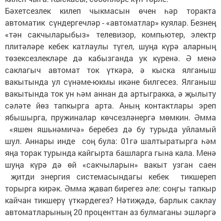
Бәхетсезлек килеп чыкмасын өчен һәр торакта
автоматик сүндергечләр - «автоматлар» куялар. Безнең
«тән сакчыларыбыз» телевизор, компьютер, электр
плитәләре кебек катлаулы түгел, шуңа күрә аларның
төзексезлекләре дә кабызганда ук күренә. Ә менә
саклагыч автомат ток үткәрә, ә кыска ялганыш
вакытында ул сүнәме-юкмы икәне билгесез. Ялганыш
вакытында ток ун һәм аннан да артыгракка, ә җылыту
сәләте йөз тапкырга арта. Аның контактлары эреп
ябышырга, пружиналар көчсезләнергә мөмкин. Әмма
«яшен яшьнәмичә» беребез дә бу турыда уйламый
шул. Аннары инде соң була: 01гә шалтыратырга һәм
яңа торак турында кайгырта башларга гына кала. Менә
шуңа күрә дә өй «сакчыларын» вакыт узган саен
җитди энергия системасындагы кебек тикшереп
торырга кирәк. Әмма җавап бирегез әле: соңгы тапкыр
кайчан тикшерү үткәрдегез? Нәтиҗәдә, барлык саклау
автоматларының 20 проценттан аз булмаганы эшләргә