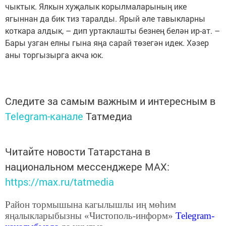
чыктык. Ялкын хуҗалык корылмаларының ике
ягыннан да бик тиз таралды. Ярый әле тавыкларны
коткара алдык, – дип уртаклашты безнең белән ир-ат. –
Бары узган елны гына яңа сарай төзегән идек. Хәзер
аны торгызырга акча юк.
Следите за самым важным и интересным в
Telegram-канале
Татмедиа
Читайте новости Татарстана в
национальном мессенджере MАХ:
https://max.ru/tatmedia
Район тормышына кагылышлы иң мөһим
яңалыкларыбызны «Чистополь-информ»
Telegram
-