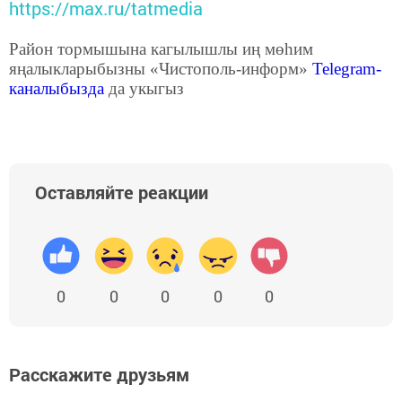
https://max.ru/tatmedia
Район тормышына кагылышлы иң мөһим
яңалыкларыбызны «Чистополь-информ»
Telegram
-
каналыбызда
да укыгыз
Оставляйте реакции
0
0
0
0
0
Расскажите друзьям