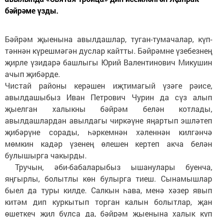
бәйрәме үзды.
Бәйрәм җыенына авылдашлар, туган-тумачалар, күп­
тәннән күрешмәгән дуслар кайтты. Бәйрәмне үзебезнең
җирле үзидарә башлыгы Юрий Валентинович Микушин
ачып җибәрде.
Чистай районы керәшен иҗти­магый үзәге рәисе,
авылдашыбыз Иван Петрович Чурин да сүз алып
җыелган халыкны бәйрәм белән котлады,
авылдашлардан авылдагы чиркәүне яңартып эшләтеп
җибәрүне сорады, һәркемнән хәленнән килгәнчә
мөмкин кадәр үзенең өлешен кертеп акча белән
булышырга чакырды.
Тручын, әби-бабаларыбыз ышанулары буенча,
яңгырлы, болытлы көн булырга тиеш. Сынамышлар
быел да туры килде. Салкын һава, менә хәзер явып
китәм дип куркытып торган калын болытлар, җан
өшеткеч җил булса да, бәйрәм җыенына халык күп