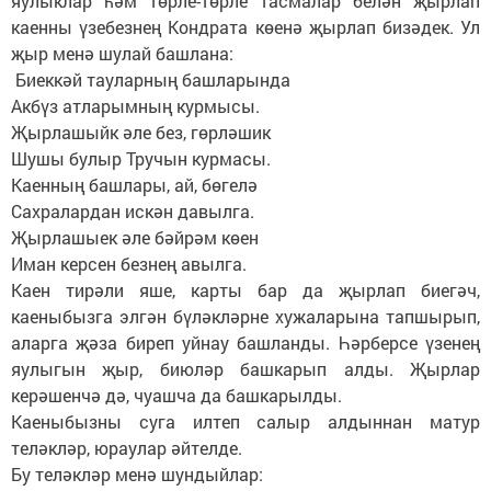
яулыклар һәм төрле-төрле тасмалар белән җырлап
каенны үзебезнең Кондрата көенә җырлап бизәдек. Ул
җыр менә шулай башлана:
Биеккәй тауларның башларында
Акбүз атларымның курмысы.
Җырлашыйк әле без, гөрләшик
Шушы булыр Тручын курмасы.
Каенның башлары, ай, бөгелә
Сахралардан искән давылга.
Җырлашыек әле бәйрәм көен
Иман керсен безнең авылга.
Каен тирәли яше, карты бар да җырлап биегәч,
каеныбызга элгән бүләкләрне хужаларына тапшырып,
аларга җәза биреп уйнау башланды. Һәрберсе үзенең
яулыгын җыр, биюләр башкарып алды. Җырлар
керәшенчә дә, чуашча да башкарылды.
Каеныбызны суга илтеп салыр алдыннан матур
теләкләр, юраулар әйтелде.
Бу теләкләр менә шундыйлар: