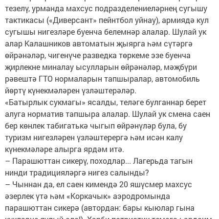
тезелү, урманда махсус подразделениеләрнең сугышу
тактикасы («Диверсант» пейнтбол уйнау), армиядә кул
сугышы нигезләре буенча белемнәр алалар. Шулай ук
алар Калашников автоматын җыярга һәм сүтәргә
өйрәнәләр, чигенүче разведка төркеме эзе буенча
җирлекне миналау ысулларын өйрәнәләр, мәҗбүри
рәвештә ГТО нормаларын тапшыралар, автомобиль
йөртү күнекмәләрен үзләштерәләр.
«Батырлык сукмагы» ясалды, теләге булганнар берет
алуга норматив тапшыра алалар. Шулай ук смена саен
бер көнлек табигатькә чыгып өйрәнүләр була, бу
туризм нигезләрен үзләштерергә һәм исән калу
күнекмәләре алырга ярдәм итә.
– Парашюттан сикерү, походлар... Лагерьда тагын
нинди традицияләргә нигез салынды?
– Чыннан да, ел саен ки­мен­дә 20 яшүсмер махсус
әзерлек үтә һәм «Коркачык» аэродромында
парашюттан сикерә (автордан: бары кыюлар гына