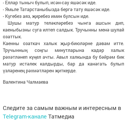
- Еллар тыныч булып, исән-сау яшәсәк иде.
- Ямьле Татарстаныбызда бергә тату яшәсәк иде.
- Күгебез аяз, җиребез имин булсын иде.
Шушы матур теләкләребез чынга ашсын дип,
каеныбызны суга илтеп салдык. Тручынны менә шулай
озаттык.
Каенны озаткач халык җыр-биюләрне дәвам итте.
Тручынның соңгы минутларына кадәр халык
рәхәтләнеп күңел ачты. Авыл халкында бу бәйрәм бик
матур истәлек калдырды, бар да канәгать булып
үзләренең рәхмәтләрен җиткерде.
Валентина Чалмаева
Следите за самым важным и интересным в
Telegram-канале
Татмедиа