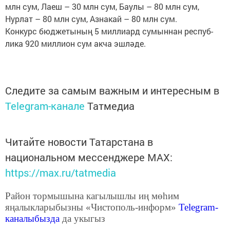
млн сум, Лаеш – 30 млн сум, Баулы – 80 млн сум,
Нурлат – 80 млн сум, Азнакай – 80 млн сум.
Конкурс бюджетының 5 миллиард сумыннан респуб­
лика 920 миллион сум акча эшләде.
Следите за самым важным и интересным в
Telegram-канале
Татмедиа
Читайте новости Татарстана в
национальном мессенджере MАХ:
https://max.ru/tatmedia
Район тормышына кагылышлы иң мөһим
яңалыкларыбызны «Чистополь-информ»
Telegram
-
каналыбызда
да укыгыз