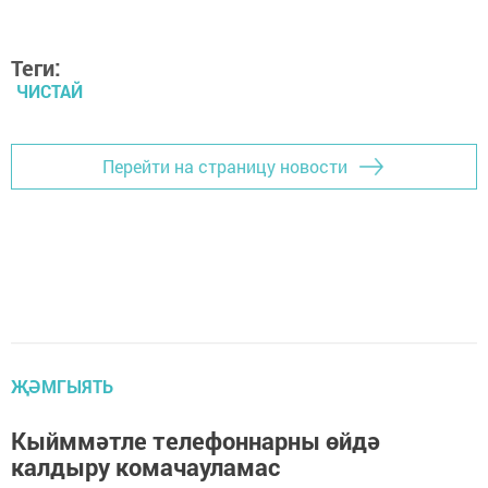
Теги:
ЧИСТАЙ
Перейти на страницу новости
ҖӘМГЫЯТЬ
Кыйммәтле телефоннарны өйдә
калдыру комачауламас