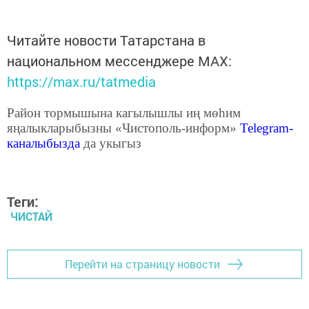
Читайте новости Татарстана в
национальном мессенджере MАХ:
https://max.ru/tatmedia
Район тормышына кагылышлы иң мөһим
яңалыкларыбызны «Чистополь-информ»
Telegram
-
каналыбызда
да укыгыз
Теги:
ЧИСТАЙ
Перейти на страницу новости