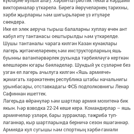
күкләрне яулый ала!). Хәрби-патриотик темага һәрдаим
викториналар үткәрелә. Бирегә йөрүчеләрнең тарихны,
хәр­би җырларны һәм шигырь­ләрне үз итүләре
сөендерә.
Ике ел элек аеруча тырыш балаларны хуплау өчен ант
кабул итү тантанасы оештырылды һәм үткәрелде.
Шушы тантаналы чарага килгән Казан кунаклары
лагерь җитәкчеләренең һәм инструкторларның яшь
буынны ватанпәрвәрлек ру­хында тәрбияләүгә керт­кән
өлешләрен югары бәяләделәр. Шундый ук сүзләрне без
узган ел лагерь ачылуга килгән «Яшь армия­че»
җәмәгать хәрәкәтенең республика штабы начальнигы
урынбасары, отставкадагы ФСБ подполковнигы Ленар
Сафиннан ишеттек.
Лагерьда өйрәнүләр һәм шартлар армия мохитенә бик
якын. Һәр взводка 22-24 кеше керә. Командирлар – яшь
армиячеләр үзләре, бары зурраклар, тәҗрибә туп­
лаганнар, кыр шартларында берничә сезон яшәгәннәр.
Армиядә кул сугышы һәм спортның хәрби-гамәли