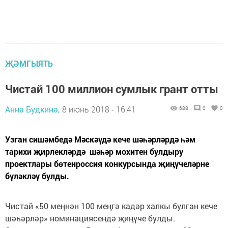
ҖӘМГЫЯТЬ
Чистай 100 миллион сумлык грант отты
Анна Будкина,
8 июнь 2018 - 16:41
688
0
0
Узган сишәмбедә Мәскәүдә кече шәһәрләрдә һәм
тарихи җирлекләрдә шәһәр мохитен булдыру
проектлары бөтенроссия конкурсында җиңүчеләрне
бүләкләү булды.
Чистай «50 меңнән 100 меңгә кадәр халкы булган кече
шәһәрләр» номинациясендә җиңүче булды.