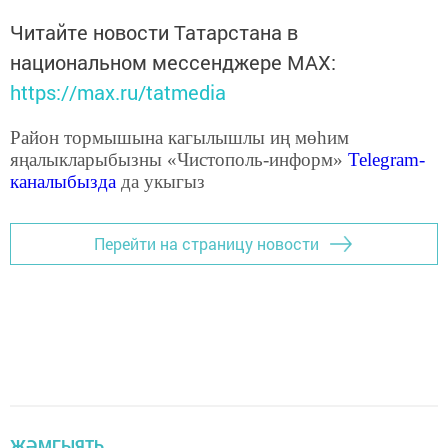
Читайте новости Татарстана в
национальном мессенджере MАХ:
https://max.ru/tatmedia
Район тормышына кагылышлы иң мөһим
яңалыкларыбызны «Чистополь-информ»
Telegram
-
каналыбызда
да укыгыз
Перейти на страницу новости
ҖӘМГЫЯТЬ