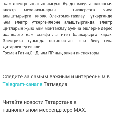
һәм электрның агып чыгуын булдырмаучы саклагыч
электр механизмнарын тикшерергә яисә
алыштырырга кирәк. Электрмонтажлау үткәргәндә
һәм электр үткәргечләрне алыштырганда, электр
щитларын җыю һәм монтажлау буенча эшләрне дөрес
исәпләргә һәм сыйфатлы итеп башкарырга кирәк.
Электрика турында өстән-өстән генә белү генә
җитәрлек түгел әле.
Госман Гатин,ОНД һәм ПР ның өлкән инспекторы
Следите за самым важным и интересным в
Telegram-канале
Татмедиа
Читайте новости Татарстана в
национальном мессенджере MАХ: