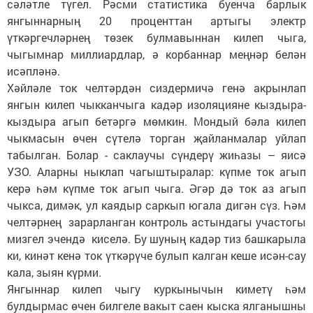
сәләтле түгел. Рәсми статистика буенча барлык
янгыннарның 20 проценттан артыгы электр
үткәргечләрнең төзек булмавыннан килеп чыга,
чыгымнар миллиардлар, ә корбаннар меңнәр белән
исәпләнә.
Хәйләле ток челтәрдән сиз­дер­мичә генә акрынлап
янгын килеп чыкканчыга кадәр изоляцияне кыздыра-
кыздыра агып бетәргә мөмкин. Мондый бәла килеп
чыкмасын өчен сүтелә торган җайланмалар уйлап
табылган. Болар - саклаучы сүндерү жиһазы – яисә
УЗО. Аларны ныклап чагыштыралар: күпме ток агып
керә һәм күпме ток агып чыга. Әгәр дә ток аз агып
чыкса, димәк, ул каядыр саркып югала дигән сүз. Һәм
челтәрнең зарарланган контроль астындагы участогы
мизгел эчендә киселә. Бу шуның кадәр тиз башкарыла
ки, кинәт кенә ток үткәрүче булып калган кеше исән-сау
кала, зыян күрми.
Янгыннар килеп чыгу куркынычын киметү һәм
булдырмас өчен билгеле вакыт саен кыска ялганышны