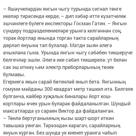
– Яшәүчеләрдән янгын чыгу турында сигнал төнге
икеләр тирәсендә керде, – дип хәбәр итте күзәтчелек
эшчәнлеге бүлеге инспекторы Госман Гатин. – Янгын
сүндерү подразделениеләре урынга килгәннән соң,
торак йортлар янында торган такта сарайларның
дөрләп януына тап булалар. Матди зыян әлегә
ачыклана гына. Урында янгын чыгу сәбәбен тикшерүче
белгечләр эшли. Әлегә ике сәбәп тикшерелә: ут белән
сак эш итмәү һәм электр приборларының төзек
булмавы.
Егермегә якын сарай бөтенләй янып бетә. Янгынның
гомуми мәйданы 300 квадрат метр тәшкил итә. Билгеле
булганча, кайбер хуҗалык биналары йорт кош-
кортлары өчен урын буларак файдаланылган. Шундый
максатларда үз сараен Виктор да файдаланган.
– Төнлә бертуганымның кызы шарт-шорт иткән
тавышка уянган. Тәрәзәдән карагач, сарайларның
януын күргән. Без шунда ук киенеп урамга чабып