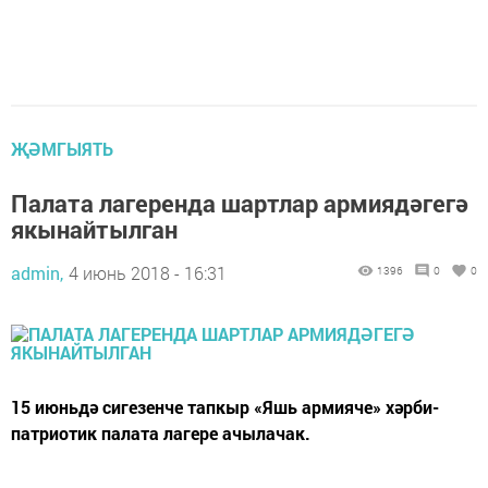
ҖӘМГЫЯТЬ
Палата лагеренда шартлар армиядәгегә
якынайтылган
admin,
4 июнь 2018 - 16:31
1396
0
0
15 июньдә сигезенче тапкыр «Яшь армияче» хәрби-
патриотик палата лагере ачылачак.