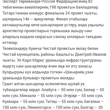
Эксперт төркемнәре Россия Федерациясенең 82
төбәгеннән вәкилләрнең 198 проектын бәяләделәр.
Татарстаннан конкурс финалына 24 проект чыкты,
шуларның 14е – җиңүчеләр. Финал этабында
катнашучылар кече шәһәрләрне үстерү, анда уңышлы
архитектор проектларын тормышка ашыру һәм
аларның мәдәни мирасын саклау юлларын тәкъдим
иттеләр.
Төзекләндерү буенча Чистай проектын яклау белән
Чистай муниципаль районы башлыгы Дмитрий Иванов
чыкты. Ул Карл Маркс урамында инфраструктураны
яңарту һәм шәһәрлеләр өчен яңа ял итү зонасы
булдыруны күз алдында тоткан «Шәһәрнең үзәк
урамында бульвар» проектын яклады.
Грант алган шәһәрләр исемлегенә шулай ук
түбәндәгеләр керде: Алабуга – 50 млн сум, Биләр – 50
млн сум, Минзәлә – 55 млн сум, Әгерҗе – 55 млн сум,
Кукмара – 55 млн сум, Тәтеш – 55 млн сум, Бөгелмә –
100 млн сум, Лениногорск – 100 млн сум, Болгар – 30