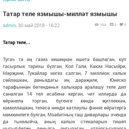
Татар теле язмышы-милләт язмышы
admin,
30 май 2018 - 16:22
1024
0
0
Татар теле...
Тугач та иң газиз кешеңнән ишетә башлаган, күп
гасырлык тарихы булган, Кол Гали, Каюм Насыйри,
Мәрҗәни, Тукайлар нигез салган, 7 миллион халык
сөйләшкән, дөньядагы иң дәрәҗәле, Юнеско
тарафыннан бөтендөнья халыкара аралашу теле дип
саналган 14 тел исәбенә кергән, чит илләрдә дә
өйрәнелә торган, бүгенге көндә җитлек­кән,
камилләшкән, теләсә нинди катлаулы фәнне өйрәтергә
мөмкинлеге булган, Моабитның таш диварлары эчендә
дә тынмыйча, аның калын стеналарын тишеп
чыгып,бөтен дөньяга яңгыраган, утларга-суларга