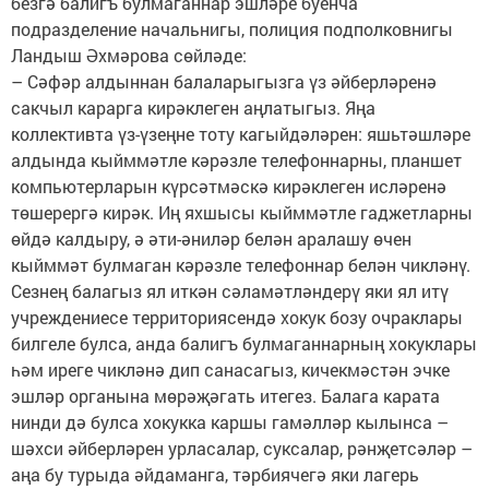
безгә балигъ булмаганнар эшләре буенча
подразделение начальнигы, полиция подполковнигы
Ландыш Әхмәрова сөйләде:
– Сәфәр алдыннан балаларыгызга үз әйберләренә
сакчыл карарга кирәклеген аңлатыгыз. Яңа
коллективта үз-үзеңне тоту кагыйдәләрен: яшьтәшләре
алдында кыйммәтле кәрәзле телефоннарны, планшет
компьютерларын күрсәтмәскә кирәклеген исләренә
төшерергә кирәк. Иң яхшысы кыйммәтле гаджетларны
өйдә калдыру, ә әти-әниләр белән аралашу өчен
кыйммәт булмаган кәрәзле телефоннар белән чикләнү.
Сезнең балагыз ял иткән сәламәтләндерү яки ял итү
учреждениесе территориясендә хокук бозу очраклары
билгеле булса, анда балигъ булмаганнарның хокуклары
һәм иреге чикләнә дип санасагыз, кичекмәстән эчке
эшләр органына мөрәҗәгать итегез. Балага карата
нинди дә булса хокукка каршы гамәлләр кылынса –
шәхси әйберләрен урласалар, суксалар, рәнҗетсәләр –
аңа бу турыда әйдаманга, тәрбиячегә яки лагерь