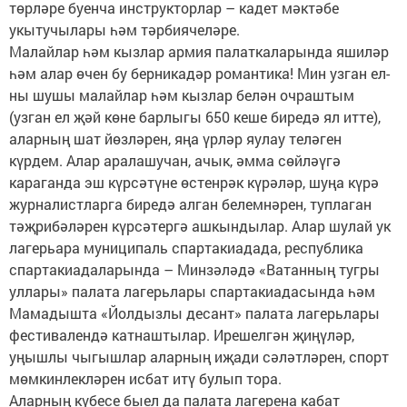
төрләре буенча инструкторлар – кадет мәктәбе
укытучылары һәм тәрбиячеләре.
Малайлар һәм кызлар армия палаткаларында яши­ләр
һәм алар өчен бу берника­дәр романтика! Мин узган ел­
ны шушы малайлар һәм кызлар белән очраштым
(узган ел җәй көне барлыгы 650 кеше биредә ял итте),
аларның шат йөзләрен, яңа үрләр яулау теләген
күрдем. Алар аралашучан, ачык, әмма сөйләүгә
караганда эш күрсәтүне өстенрәк күрәләр, шуңа кү­рә
журналистларга биредә алган белемнәрен, туплаган
тәҗрибәләрен күрсәтергә ашкындылар. Алар шулай ук
лагерьара муниципаль спартакиадада, республика
спартакиадаларында – Минзәләдә «Ватанның туг­ры
уллары» палата лагерьлары спартакиадасында һәм
Мамадышта «Йолдызлы десант» палата лагерьлары
фестивалендә катнаштылар. Ирешелгән җиңүләр,
уңышлы чыгышлар аларның иҗади сәләтләрен, спорт
мөмкинлекләрен исбат итү булып тора.
Аларның күбесе быел да палата лагерена кабат