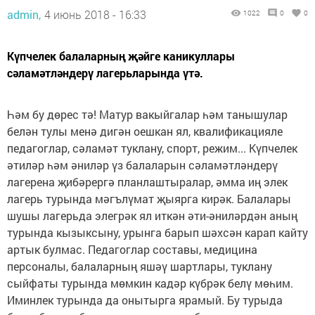
admin,
4 июнь 2018 - 16:33
1022
0
0
Күпчелек балаларның җәйге каникуллары
сәламәтләндерү лагерьларында үтә.
Һәм бу дөрес тә! Матур вакыйгалар һәм танышулар
белән тулы менә дигән оешкан ял, квалификацияле
педагоглар, сәламәт туклану, спорт, режим... Күпчелек
әтиләр һәм әниләр үз балаларын сәламәтләндерү
лагерена җибәрергә планлаштыралар, әмма иң элек
лагерь турында мәгълүмат җыярга кирәк. Балалары
шушы лагерьда элегрәк ял иткән әти-әниләрдән аның
турында кызыксыну, урынга барып шәхсән карап кайту
артык булмас. Педагоглар составы, медицина
персоналы, балаларның яшәү шартлары, туклану
сыйфаты турында мөмкин кадәр күбрәк белү мөһим.
Иминлек турында да онытырга ярамый. Бу турыда