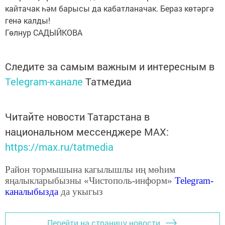
кайтачак һәм барысы да кабатланачак. Бераз көтәргә
генә калды!
Гөлнур САДЫЙКОВА
Следите за самым важным и интересным в
Telegram-канале
Татмедиа
Читайте новости Татарстана в
национальном мессенджере MАХ:
https://max.ru/tatmedia
Район тормышына кагылышлы иң мөһим
яңалыкларыбызны «Чистополь-информ»
Telegram
-
каналыбызда
да укыгыз
Перейти на страницу новости