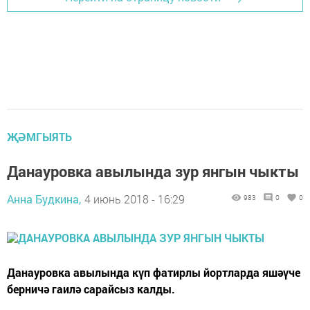
ҖӘМГЫЯТЬ
Данауровка авылында зур янгын чыкты
Анна Будкина,
4 июнь 2018 - 16:29
983
0
0
Данауровка авылында күп фатирлы йортларда яшәүче
берничә гаилә сарайсыз калды.