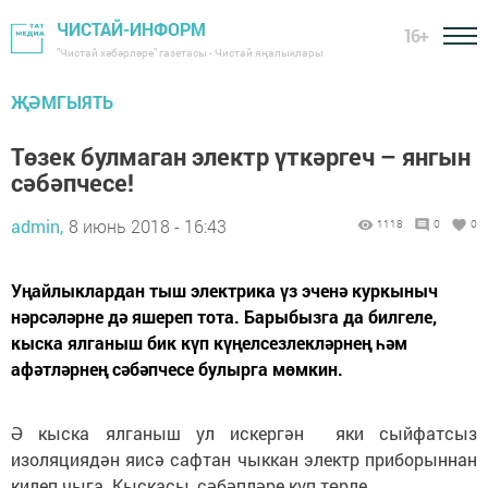
ЧИСТАЙ-ИНФОРМ
16+
"Чистай хәбәрләре" газетасы - Чистай яңалыклары
ҖӘМГЫЯТЬ
Төзек булмаган электр үткәргеч – янгын
сәбәпчесе!
admin,
8 июнь 2018 - 16:43
1118
0
0
Уңайлыклардан тыш электрика үз эченә куркыныч
нәрсәләрне дә яшереп тота. Барыбызга да билгеле,
кыска ялганыш бик күп күңелсезлекләрнең һәм
афәтләрнең сәбәпчесе булырга мөмкин.
Ә кыска ялганыш ул искергән яки сыйфатсыз
изоляциядән яисә сафтан чыккан электр приборыннан
килеп чыга. Кыскасы, сәбәпләре күп төрле.