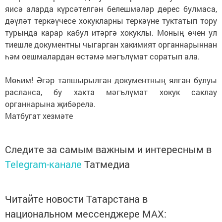
яисә аларда күрсәтелгән белешмәләр дөрес булмаса,
дәүләт теркәүчесе хокукларны теркәүне туктатып тору
турында карар кабул итәргә хокуклы. Моның өчен ул
тиешле документны чыгарган хакимият органнарыннан
һәм оешмалардан өстәмә мәгълүмат соратып ала.
Мөһим! Әгәр тапшырылган документның ялган булуы
расланса, бу хакта мәгълүмат хокук саклау
органнарына җибәрелә.
Матбугат хезмәте
Следите за самым важным и интересным в
Telegram-канале
Татмедиа
Читайте новости Татарстана в
национальном мессенджере MАХ: