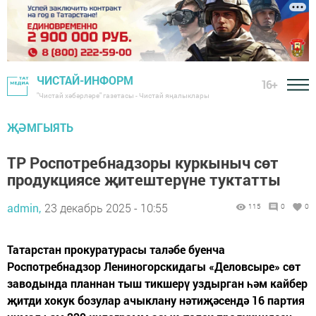
ЧИСТАЙ-ИНФОРМ
16+
"Чистай хәбәрләре" газетасы - Чистай яңалыклары
ҖӘМГЫЯТЬ
ТР Роспотребнадзоры куркыныч сөт
продукциясе җитештерүне туктатты
admin,
23 декабрь 2025 - 10:55
115
0
0
Татарстан прокуратурасы таләбе буенча
Роспотребнадзор Лениногорскидагы «Деловсыре» сөт
заводында планнан тыш тикшерү уздырган һәм кайбер
җитди хокук бозулар ачыклану нәтиҗәсендә 16 партия