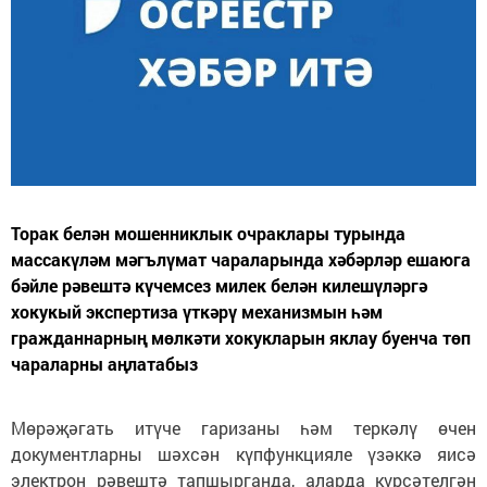
Торак белән мошенниклык очраклары турында
массакүләм мәгълүмат чараларында хәбәрләр ешаюга
бәйле рәвештә күчемсез милек белән килешүләргә
хокукый экспертиза үткәрү механизмын һәм
гражданнарның мөлкәти хокукларын яклау буенча төп
чараларны аңлатабыз
Мөрәҗәгать итүче гаризаны һәм теркәлү өчен
документларны шәхсән күпфункцияле үзәккә яисә
электрон рәвештә тапшырганда, аларда күрсәтелгән