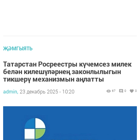
ҖӘМГЫЯТЬ
Татарстан Росреестры күчемсез милек
белән килешүләрнең законлылыгын
тикшерү механизмын аңлатты
admin,
23 декабрь 2025 - 10:20
67
0
0