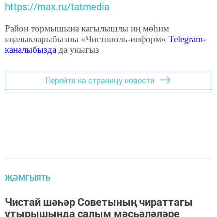
https://max.ru/tatmedia
Район тормышына кагылышлы иң мөһим
яңалыкларыбызны «Чистополь-информ»
Telegram
-
каналыбызда
да укыгыз
Перейти на страницу новости
ҖӘМГЫЯТЬ
Чистай шәһәр Советының чираттагы
утырышында салым мәсьәләләре