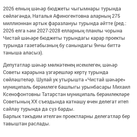
2026 елның шәһәр бюджеты чыгымнары турында
сөйләгәндә, Наталья Афиногентовна аларның 275
миллионнан артык фаразлануы турында әйтте (ред.:
2026 елга һәм 2027-2028 елларның планлы чорына
Чистай шәһәре бюджеты турындагы карар проекты
турында газетабызның бу санындагы 9нчы биттә
таныша аласыз).
Депутатлар шәһәр мөлкә­тенең исемлеген, шәһәр
Советы карарына үзгәрешләр кертү турында
сөйләштеләр. Шулай ук утырышта «Чистай шәһәре»
муниципаль берәмлеге башлыгы урынбасары Михаил
Ксенофонтовны Татарстан муниципаль берәмлекләре
Советының ХХ съездында катнашу өчен делегат итеп
сайлау турында да сүз барды.
Барлык тәкъдим ителгән проектларны делегатлар бер
тавыштан раслады.