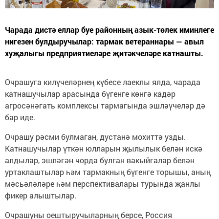
Чарада дистә еллар буе районның азык-төлек иминлеге
нигезен булдыручылар: тармак ветераннары — авыл
хуҗалыгы предприятиеләре җитәкчеләре катнашты.
Очрашуга килүчеләрнең күбесе лаеклы ялда, чарада
катнашучылар арасында бүгенге көнгә кадәр
агросәнәгать комплексы тармагында эшләүчеләр дә
бар иде.
Очрашу рәсми булмаган, дустанә мохиттә узды.
Катнашучылар үткән юлларын җылылык белән искә
алдылар, эшләгән чорда булган вакыйгалар белән
уртаклаштылар һәм тармакның бүгенге торышы, аның
мәсьәләләре һәм перспективалары турында җанлы
фикер алыштылар.
Очрашуны оештыручыларның берсе, Россия