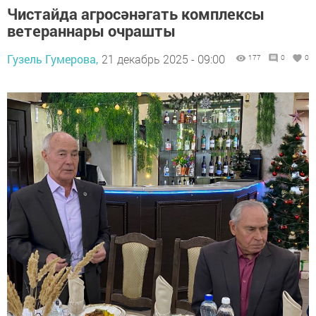
Чистайда агросәнәгать комплексы
ветераннары очрашты
Гузель Гумерова,
21 декабрь 2025 - 09:00
177
0
0