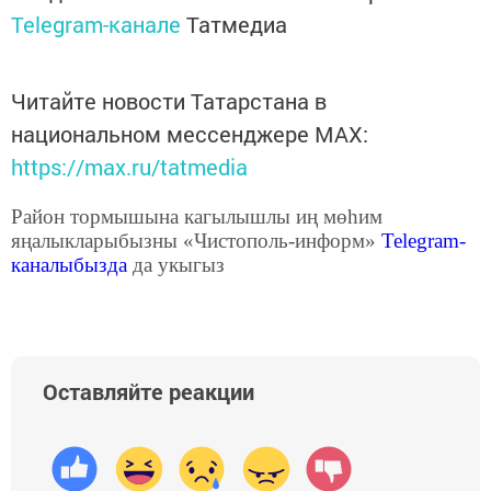
Telegram-канале
Татмедиа
Читайте новости Татарстана в
национальном мессенджере MАХ:
https://max.ru/tatmedia
Район тормышына кагылышлы иң мөһим
яңалыкларыбызны «Чистополь-информ»
Telegram
-
каналыбызда
да укыгыз
Оставляйте реакции