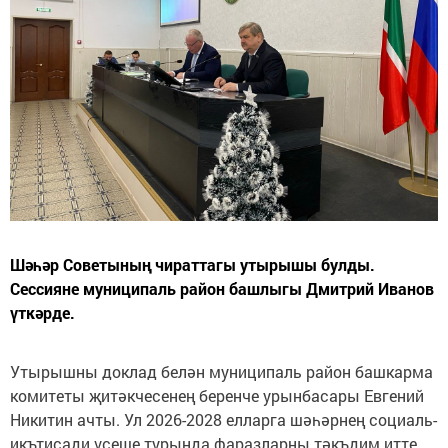
Шәһәр Советының чираттагы утырышы булды.
Сессияне муниципаль район башлыгы Дмитрий Иванов
үткәрде.
Утырышны доклад белән муниципаль район башкарма
комитеты җитәкчесенең беренче урынбасары Евгений
Никитин ачты. Ул 2026-2028 елларга шәһәрнең социаль-
икътисади үсеше турында фаразларны тәкъдим итте.