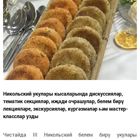
Никольский укулары кысаларында дискуссияләр,
тематик секцияләр, иҗади очрашулар, белем бирү
лекцияләре, экскурсияләр, күргәзмәләр һәм мастер-
класслар узды
Чистайда III Никольский белем бирү укулары