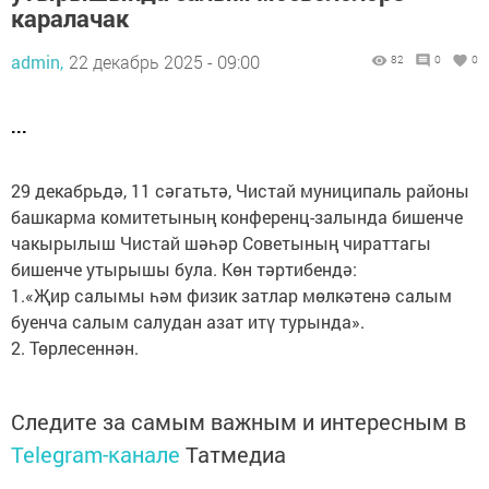
каралачак
admin,
22 декабрь 2025 - 09:00
82
0
0
...
29 декабрьдә, 11 сәгатьтә, Чистай муниципаль районы
башкарма комитетының конференц-залында бишенче
чакырылыш Чистай шәһәр Советының чираттагы
бишенче утырышы була. Көн тәртибендә:
1.«Җир салымы һәм физик затлар мөлкәтенә салым
буенча салым салудан азат итү турында».
2. Төрлесеннән.
Следите за самым важным и интересным в
Telegram-канале
Татмедиа