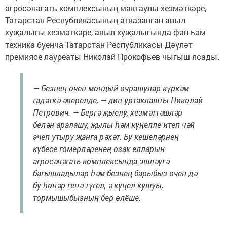
агросәнәгать комплексының мактаулы хезмәткәре,
Татарстан Республикасының атказанган авыл
хуҗалыгы хезмәткәре, авыл хуҗалыгында фән һәм
техника буенча Татарстан Республикасы Дәүләт
премиясе лауреаты Николай Прокофьев чыгыш ясады.
— Безнең өчен мондый очрашулар күркәм
гадәткә әверелде, — дип уртаклашты Николай
Петрович. — Бергә җыелу, хезмәттәшләр
белән аралашу, җылы һәм күңелле итеп чәй
эчеп утыру җанга рәхәт. Бу кешеләрнең
күбесе гомерләренең озак елларын
агросәнәгать комплексында эшләүгә
багышладылар һәм безнең барыбыз өчен дә
бу һөнәр генә түгел, ә күңел кушуы,
тормышыбызның бер өлёше.