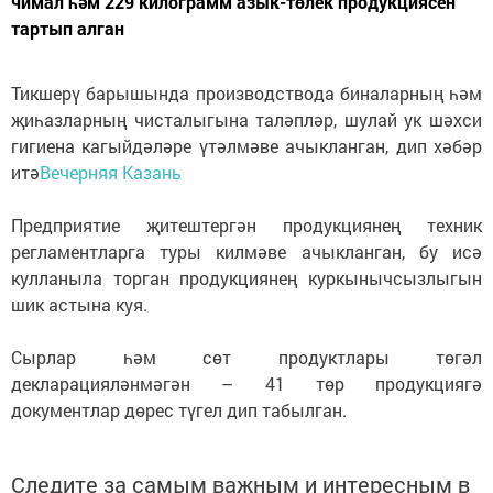
чимал һәм 229 килограмм азык-төлек продукциясен
тартып алган
Тикшерү барышында производствода биналарның һәм
җиһазларның чисталыгына таләпләр, шулай ук шәхси
гигиена кагыйдәләре үтәлмәве ачыкланган, дип хәбәр
итә
Вечерняя Казань
Предприятие җитештергән продукциянең техник
регламентларга туры килмәве ачыкланган, бу исә
кулланыла торган продукциянең куркынычсызлыгын
шик астына куя.
Сырлар һәм сөт продуктлары төгәл
декларацияләнмәгән – 41 төр продукциягә
документлар дөрес түгел дип табылган.
Следите за самым важным и интересным в