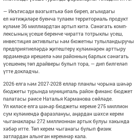
— Икътисади вәзгыятькә бәя биреп, агымдагы
ел нәтиҗәләре буенча тулаем территориаль про­дукт
күләме 36 миллиард­тан артып китә. Сәнәгать комп­
лексының үсеше беренче чиратта тотрыклы үсеш,
инвестиция активлыгы һәм бюжетны тулыландыручы
предприятиеләрдә җитештерү күләмнәрен арттыру
ярдәмендә ирешелә һәм районның барлык сәнәгать
үсешенең төп драйверы булып тора, — дип билгеләп
үтте док­ладчы.
2026 елга һәм 2027-2028 еллар планлы чорына шәһәр
бюджеты турында муниципаль район финанс бюджет
палатасы рәисе Наталья Карманова сөйләде.
Ул киләсе елга шәһәр бюджеты кереме 275 миллион
сум күләмендә фаразлануы, аңардан шәхси керем
чыганаклары 272 миллионнан артык булуы хакында
хәбәр итте. Төп керем чыганагы булып физик
затлардан алынган керемнәр кала.