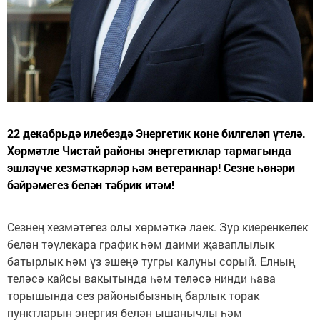
22 декабрьдә илебездә Энергетик көне билгеләп үтелә.
Хөрмәтле Чистай районы энергетиклар тармагында
эшләүче хезмәткәрләр һәм ветераннар! Сезне һөнәри
бәйрәмегез белән тәбрик итәм!
Сезнең хезмәтегез олы хөрмәткә лаек. Зур киеренкелек
белән тәүлекара график һәм даими җаваплылык
батырлык һәм үз эшеңә тугры калуны сорый. Елның
теләсә кайсы вакытында һәм теләсә нинди һава
торышында сез районыбызның барлык торак
пунктларын энергия белән ышанычлы һәм