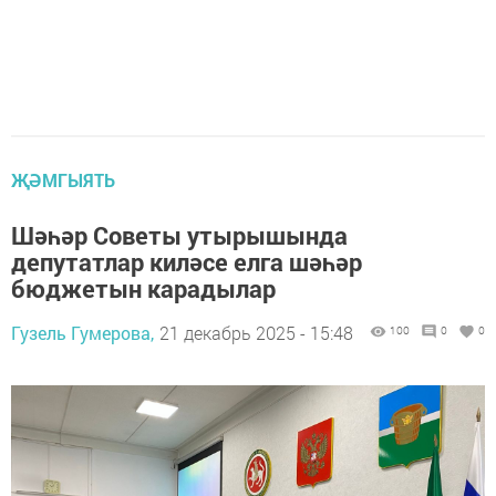
ҖӘМГЫЯТЬ
Шәһәр Советы утырышында
депутатлар киләсе елга шәһәр
бюджетын карадылар
Гузель Гумерова,
21 декабрь 2025 - 15:48
100
0
0