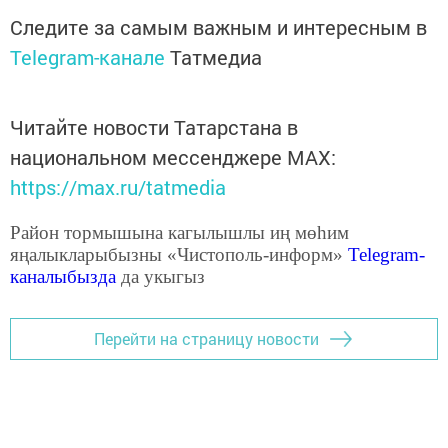
Следите за самым важным и интересным в
Telegram-канале
Татмедиа
Читайте новости Татарстана в
национальном мессенджере MАХ:
https://max.ru/tatmedia
Район тормышына кагылышлы иң мөһим
яңалыкларыбызны «Чистополь-информ»
Telegram
-
каналыбызда
да укыгыз
Перейти на страницу новости