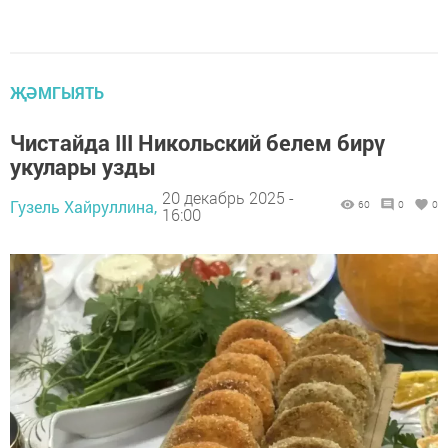
ҖӘМГЫЯТЬ
Чистайда III Никольский белем бирү
укулары узды
20 декабрь 2025 -
Гузель Хайруллина,
60
0
0
16:00