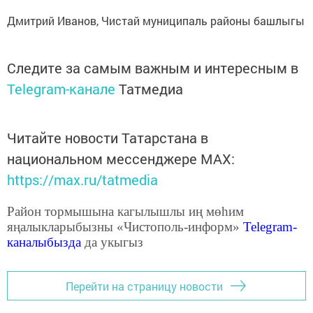
Дмитрий Иванов, Чистай муниципаль районы башлыгы
Следите за самым важным и интересным в
Telegram-канале
Татмедиа
Читайте новости Татарстана в
национальном мессенджере MАХ:
https://max.ru/tatmedia
Район тормышына кагылышлы иң мөһим
яңалыкларыбызны «Чистополь-информ»
Telegram
-
каналыбызда
да укыгыз
Перейти на страницу новости