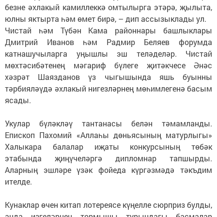
безне әхлакый камиллеккә омтылырга этәрә, җылыта,
юлны яктырта һәм өмет бирә, – дип ассызыклады ул.
Чистай һәм Түбән Кама районнары башлыклары
Дмитрий Иванов һәм Радмир Беляев форумда
катнашучыларга уңышлы эш теләделәр. Чистай
мөхтәсибәтенең мәгариф бүлеге җитәкчесе Әнәс
хәзрәт Шаязданов үз чыгышында яшь буынны
тәрбияләүдә әхлакый нигезләрнең мөһимлегенә басым
ясады.
Укулар бүләкләү тантанасы белән тәмамланды.
Епископ Пахомий «Аллаһы дөньясының матурлыгы»
Халыкара балалар иҗаты конкурсының төбәк
этабында җиңүчеләргә дипломнар тапшырды.
Аларның эшләре үзәк фойеда күргәзмәдә тәкъдим
ителде.
Кунаклар өчен китап лотереясе күңелле сюрприз булды,
анда изгеләрнең тормышы турындагы басмалар