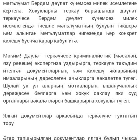
мәгълүмат Бердәм дәүләт күчемсез милек исемлегенә
кертелә. Хокукларны теркәү барышында дәүләт
теркәүчесе Бердәм дәүләт күчемсез милек
исемлегендә тиешле мәгълүматның булуын тикшерә
һәм алынган мәгълүматлар нигезендә һәр конкрет
килешү буенча карар кабул итә.
Мөһим! Дәүләт теркәүчесе криминалистик (мәсәлән,
язу рәвеше) экспертиза уздырырга, теркәүгә тәкъдим
ителгән документларның һәм килешү якларының
имзаларының дөреслеген ачыкларга вәкаләтле түгел.
Шулай ук ул аларның мотивларын, ышанучанлык
дәрәҗәсен бәяләргә һәм хокук саклау яки суд
органнары вәкаләтләрен башкарырга хокуклы түгел.
Ялган документлар аркасында теркәлүне туктатып
тору
Әгәр тапшырылган документлар ялган булып чыкса