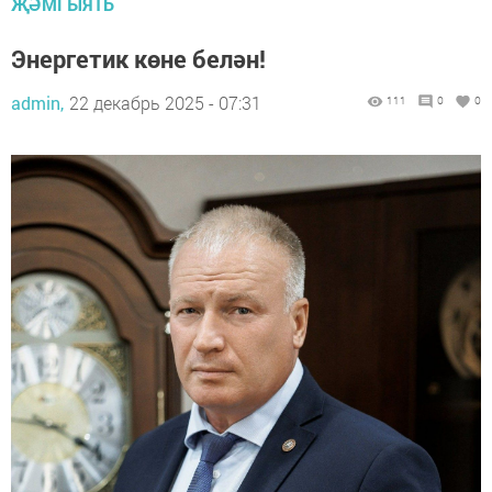
ҖӘМГЫЯТЬ
Энергетик көне белән!
admin,
22 декабрь 2025 - 07:31
111
0
0