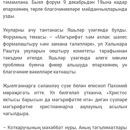
тәмамлана. Быел форум 9 декабрьдән 19ына кадәр
епархиянең төрле благочиниеләре мәйданчыкларында
узды.
Укуларны ачу тантанасы Яшьләр үзәгендә булды.
Форумның темасы – «Мәгърифәт һәм әхлак: шәхес
формалаштыру һәм замана таләпләре», ул Халыкара
Раштуа укуларын оештыру комитеты тарафыннан
тәкъдим ителде. Яшьләр үзәгендә әлеге мөһим
проблема буенча фикер алышуда епархиянең ун
благочиние вәкилләре катнашты.
Җыелганнарга сәламләү сүзе белән епископ Пахомий
мөрәҗәгать итте. Ул билгеләп үткәнчә, «Христос
яктысы барысын да мәгърифәтле итә» дигән сүзләре
мәгърифәтне христианнарча аңлауның асылын
чагылдыра.
– Коткаручының мәхәббәт нуры, Аның тәгълиматлары