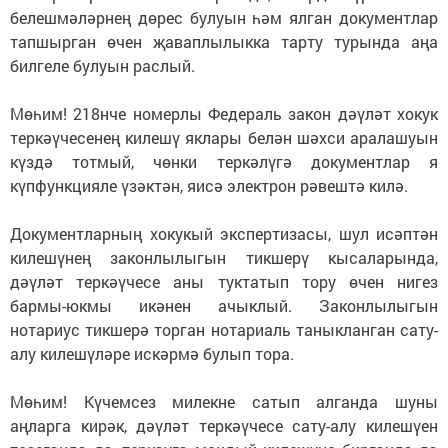
белешмәләрнең дөрес булуын һәм ялган документлар
тапшырган өчен җаваплылыкка тарту турында аңа
билгеле булуын раслый.
Мөһим! 218нче номерлы Федераль закон дәүләт хокук
теркәүчесенең килешү яклары белән шәхси аралашуын
күздә тотмый, чөнки теркәлүгә документлар я
күпфункцияле үзәктән, яисә электрон рәвештә килә.
Документларның хокукый экспертизасы, шул исәптән
килешүнең законлылыгын тикшерү кысаларында,
дәүләт теркәүчесе аны туктатып тору өчен нигез
бармы-юкмы икәнен ачыклый. Законлылыгын
нотариус тикшерә торган нотариаль таныкланган сату-
алу килешүләре искәрмә булып тора.
Мөһим! Күчемсез милекне сатып алганда шуны
аңларга кирәк, дәүләт теркәүчесе сату-алу килешүен