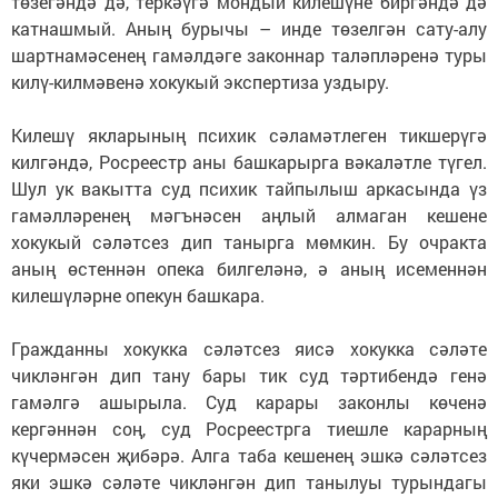
төзегәндә дә, теркәүгә мондый килешүне биргәндә дә
катнашмый. Аның бурычы – инде төзелгән сату-алу
шартнамәсенең гамәлдәге законнар таләпләренә туры
килү-килмәвенә хокукый экспертиза уздыру.
Килешү якларының психик сәламәтлеген тикшерүгә
килгәндә, Росреестр аны башкарырга вәкаләтле түгел.
Шул ук вакытта суд психик тайпылыш аркасында үз
гамәлләренең мәгънәсен аңлый алмаган кешене
хокукый сәләтсез дип танырга мөмкин. Бу очракта
аның өстеннән опека билгеләнә, ә аның исеменнән
килешүләрне опекун башкара.
Гражданны хокукка сәләтсез яисә хокукка сәләте
чикләнгән дип тану бары тик суд тәртибендә генә
гамәлгә ашырыла. Суд карары законлы көченә
кергәннән соң, суд Росреестрга тиешле карарның
күчермәсен җибәрә. Алга таба кешенең эшкә сәләтсез
яки эшкә сәләте чикләнгән дип танылуы турындагы