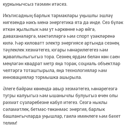
куркынычсыз тәэмин итәсез.
Икътисадның барлык тармаклары уңышлы эшләү
нигезендә нәкъ менә энергетика ята да инде. Сез бүләк
иткән җылылык һәм ут һәркөнне һәр өйгә,
дәваханәләргә, мәктәпләргә һәм спорт үзәкләренә
килә. Һәр киловатт электр энергиясе артында сезнең
тәүлеклек хезмәтегез, югары һөнәрилегегез һәм
җаваплылыгыгыз тора. Сезнең ярдәм белән көн саен
меңләгән квадрат метр яңа торак, социаль объектлар
челтәргә тоташтырыла, яңа технологияләр һәм
инновацияләр тормышка ашырыла.
Әлеге бәйрәм көнендә авыр хезмәтегез, һөнәрегезгә
тугры калуыгыз һәм ышанычлы булуыгыз өчен олы
рәхмәт сүзләребезне кабул итегез. Сезгә ныклы
сәламәтлек, бетмәс-төкәнмәс энергия, барлык
башлангычларда уңышлар, гаилә иминлеге һәм бәхет
телим!