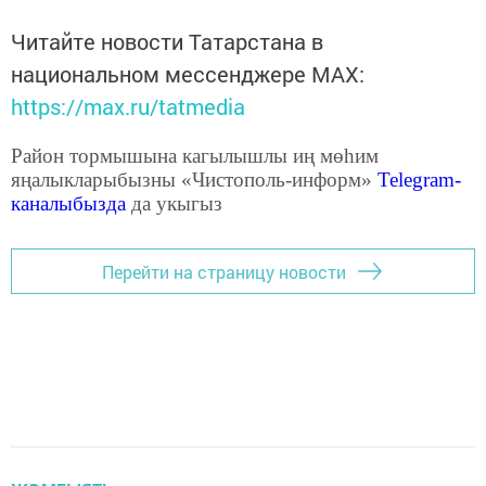
Читайте новости Татарстана в
национальном мессенджере MАХ:
https://max.ru/tatmedia
Район тормышына кагылышлы иң мөһим
яңалыкларыбызны «Чистополь-информ»
Telegram
-
каналыбызда
да укыгыз
Перейти на страницу новости