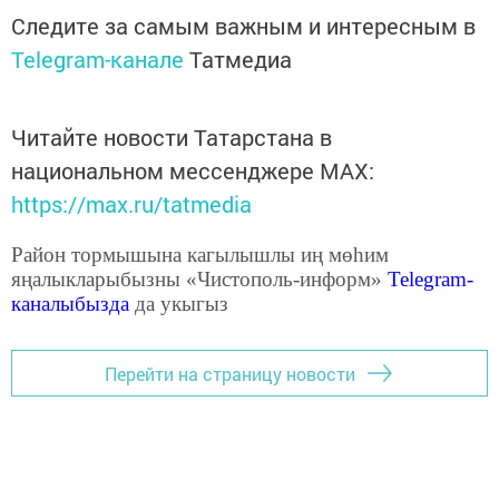
Следите за самым важным и интересным в
Telegram-канале
Татмедиа
Читайте новости Татарстана в
национальном мессенджере MАХ:
https://max.ru/tatmedia
Район тормышына кагылышлы иң мөһим
яңалыкларыбызны «Чистополь-информ»
Telegram
-
каналыбызда
да укыгыз
Перейти на страницу новости