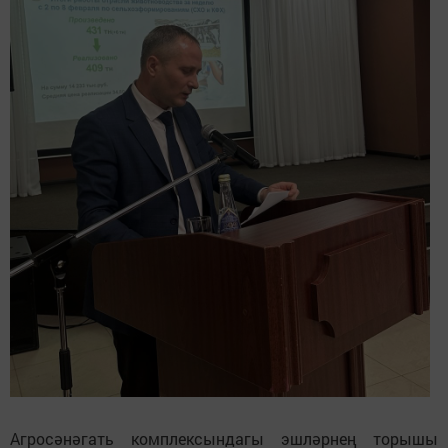
Агросәнәгать комплексындагы эшләрнең торышы