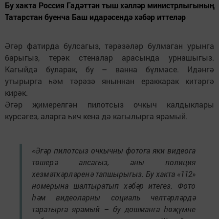
Бу хакта Россия Гадәттән тыш хәлләр министрлыгының
Татарстан буенча Баш идарәсендә хәбәр иттеләр
Әгәр фатирда булсагыз, тәрәзәләр булмаган урынга
барыгыз, терәк стеналар арасында урнашыгыз.
Кагыйдә буларак, бу – ванна бүлмәсе. Идәнгә
утырырга һәм тәрәзә яныннан ераккарак китәргә
кирәк.
Әгәр җимерелгән пилотсыз очкыч калдыклары
күрсәгез, аларга һич кенә дә кагылырга ярамый.
«Әгәр пилотсыз очкычны фотога яки видеога
төшерә алсагыз, аны полиция
хезмәткәрләренә тапшырыгыз. Бу хакта «112»
номерына шалтыратып хәбәр итегез. Фото
һәм видеоларны социаль челтәрләрдә
таратырга ярамый – бу дошманга һөҗүмне