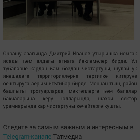
Очрашу азагында Дмитрий Иванов утырышка йомгак
ясады һәм алдагы атнага йөкләмәләр бирде. Ул
түбәләрне кардан һәм боздан чистартуны, шулай ук
янәшәдәге территорияләрне тәртипкә китерүне
оештыруга аерым игътибар бирде. Моннан тыш, район
башлыгы тротуарларда, мәктәпләргә һәм балалар
бакчаларына керү юлларында, шәхси сектор
урамнарында кар чистартуны көчәйтергә кушты.
Следите за самым важным и интересным в
Telegram-канале
Татмедиа