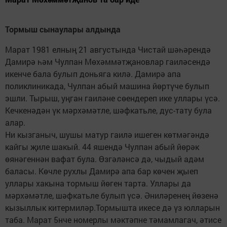
Тормыш сынаулары алдында
Марат 1981 елның 21 августында Чистай шәһәрендә
Дамирә һәм Чулпан Мөхәммәтҗановлар гаиләсендә
икенче бала булып доньяга килә. Дамирә апа
поликлиникада, Чулпан абый машина йөртүче булып
эшли. Тырыш, уңган гаиләне сөендереп ике уллары үсә.
Кечкенәдән үк мәрхәмәтле, шәфкатьле, дус-тату була
алар.
Ни кызганыч, шушы матур гаилә ишеген көтмәгәндә
кайгы җиле шакый. 44 яшендә Чулпан абый йөрәк
өянәгеннән вафат була. Өзгәләнсә дә, чыдый адәм
баласы. Көчле рухлы Дамирә апа бар көчен җыеп
уллары хакына тормыш йөген тарта. Уллары да
мәрхәмәтле, шәфкатьле булып үсә. Әниләренең йөзенә
кызыллык китермиләр.Тормышта икесе дә үз юлларын
таба. Марат 5нче номерлы мәктәпне тәмамлагач, әтисе