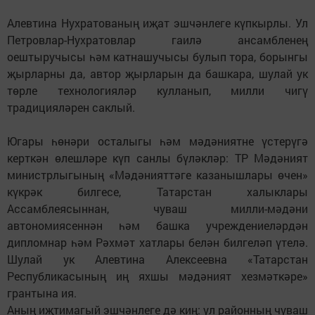
Алевтина Нухратованың иҗат эшчәнлеге күпкырлы. Ул
Петровлар-Нухратовлар гаилә ансамбленең
оештыручысы һәм катнашучысы булып тора, борынгы
җырларны да, автор җырларын да башкара, шулай ук
төрле технологияләр кулланып, милли чигү
традицияләрен саклый.
Югары һөнәри осталыгы һәм мәдәниятне үстерүгә
керткән өлешләре күп санлы бүләкләр: ТР Мәдәният
министрлыгының «Мәдәнияттәге казанышлары өчен»
күкрәк билгесе, Татарстан халыклары
Ассамблеясыннан, чуваш милли-мәдәни
автономиясеннән һәм башка учреждениеләрдән
дипломнар һәм Рәхмәт хатлары белән билгеләп үтелә.
Шулай ук Алевтина Алексеевна «Татарстан
Республикасының иң яхшы мәдәният хезмәткәре»
грантына ия.
Аның иҗтимагый эшчәнлеге дә киң: ул районның чуваш