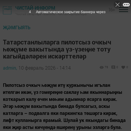
ЧИСТАЙ-ИНФОРМ
16+
2
Автоматическое закрытие баннера через
"Чистай хәбәрләре" газетасы - Чистай яңалыклары
ҖӘМГЫЯТЬ
Татарстанлыларга пилотсыз очкыч
һөҗүме вакытында үз-үзеңне тоту
кагыйдәләрен искәрттеләр
admin,
10 февраль 2026 - 14:14
76
0
0
Пилотсыз очкыч һөҗүм итү куркынычы игълан
ителгән икән, үз гомереңне саклау һәм якыннарыңны
коткарып калу өчен мөһим адымнар ясарга кирәк.
Әгәр һөҗүм вакытында бинада булсагыз, аскы
катларга – подвалга яки паркингка төшәргә кирәк,
лифт кулланырга ярамый. Шулай ук якындагы бинада
яки җир асты кичүендә яшеренү урыны эзләргә була.