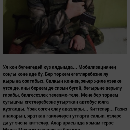
Ул көн бүгенгедәй күз алдымда... Мобилизациянең
соңгы көне иде бу. Бер төркем егетләребезне яу
кырына озатабыз. Салкын көннең зәһәр җиле үзәккә
үтсә дә, аны беркем дә сизми бугай, бәгырьне аерылу
газабы, билгесезлек телепме-телә. Менә бер төркем
сугышчы егетләребезне утырткан автобус юлга
кузгалды. Үзәк өзгеч елау авазлары... Киттеләр... Газиз
аналарын, яраткан гаиләләрен утларга салып, үзләре
дә ут эченә киттеләр. Алар арасында язмам герое
Марат Мөхәммәтҗанов та бар иде