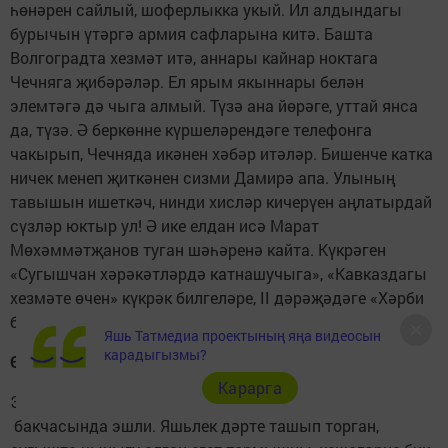
һөнәрен сайлый, шоферлыкка укый. Ил алдындагы
бурычын үтәргә армия сафларына китә. Башта
Волгоградта хезмәт итә, аннары кайнар ноктага
Чечняга җибәрәләр. Ел ярым якыннары белән
элемтәгә дә чыга алмый. Түзә ана йөрәге, уттай янса
да, түзә. Ә беркөнне күршеләрендәге телефонга
чакырып, Чечняда икәнен хәбәр итәләр. Бишенче катка
ничек менеп җиткәнен сизми Дамирә апа. Улының
тавышын ишеткәч, нинди хисләр кичерүен аңлатырдай
сүзләр юктыр ул! Ә ике елдан исә Марат
Мөхәммәтҗанов туган шәһәренә кайта. Күкрәген
«Сугышчан хәрәкәтләрдә катнашучыга», «Кавказдагы
хезмәте өчен» күкрәк билгеләре, II дәрәҗәдәге «Хәрби
батырлык өчен» медале бизи.
Яшь Татмедиа проектының яңа видеосын
карадыгызмы?
Өзелгән хыяллар...
Карарга
Элеваторга эшкә керә Марат, аннары балалар
бакчасында эшли. Яшьлек дәрте ташып торган,