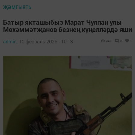
ҖӘМГЫЯТЬ
Батыр якташыбыз Марат Чулпан улы
Мөхәммәтҗанов безнең күңелләрдә яши
admin,
10 февраль 2026 - 10:13
348
0
1