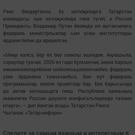
Рәис белдергәнчә, бу нәтиҗәләргә Татарстан
командасы эше нәтиҗәсендә генә түгел, ә Россия
Президенты Владимир Путин йөзендә ил җитәкчелеге,
федераль министрлыклар һәм үсеш институтлары
ярдәме белән дә ирешелгән.
«Миңа калса, бер ел без лаеклы эшләдек. Аңлашыла,
сораулар туачак. 2026 ел гади булмаячак, әмма барлык
мөмкинлекләребезне мобилизацияләячәкбез, федераль
үзәк ярдәменә таяначакбыз. Бик күп федераль
программалар, милли проектлар бар. Без барысында
да актив катнашырга тиеш. Республика халкының
иминлеген Россия дәүләте мәнфәгатьләрендә тәэмин
итәргә», – дип йомгак ясады Татарстан Рәисе.
Чыганак: «Татар-информ»
Следите за самым важным и интересным в