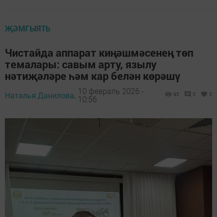
ҖӘМГЫЯТЬ
Чистайда аппарат киңәшмәсенең төп
темалары: савым арту, язылу
нәтиҗәләре һәм кар белән көрәшү
10 февраль 2026 -
Наталья Данилова,
95
0
0
10:56