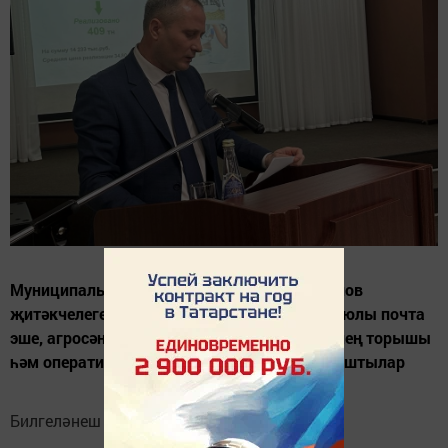
Муниципаль район башлыгы Дмитрий Иванов
җитәкчелегендәге киңәшмә-планеркада бу юлы почта
эше, агросәнәгать комплексындагы эшләрнең торышы
һәм оператив вәзгыять турында фикер алыштылар
Билгеләнеш