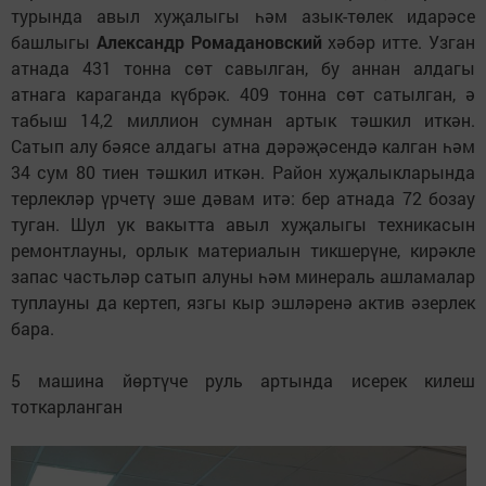
турында авыл хуҗалыгы һәм азык-төлек идарәсе
башлыгы
Александр Ромадановский
хәбәр итте. Узган
атнада 431 тонна сөт савылган, бу аннан алдагы
атнага караганда күбрәк. 409 тонна сөт сатылган, ә
табыш 14,2 миллион сумнан артык тәшкил иткән.
Сатып алу бәясе алдагы атна дәрәҗәсендә калган һәм
34 сум 80 тиен тәшкил иткән. Район хуҗалыкларында
терлекләр үрчетү эше дәвам итә: бер атнада 72 бозау
туган. Шул ук вакытта авыл хуҗалыгы техникасын
ремонтлауны, орлык материалын тикшерүне, кирәкле
запас частьләр сатып алуны һәм минераль ашламалар
туплауны да кертеп, язгы кыр эшләренә актив әзерлек
бара.
5 машина йөртүче руль артында исерек килеш
тоткарланган