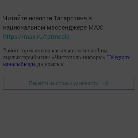
Читайте новости Татарстана в
национальном мессенджере MАХ:
https://max.ru/tatmedia
Район тормышына кагылышлы иң мөһим
яңалыкларыбызны «Чистополь-информ»
Telegram
-
каналыбызда
да укыгыз
Перейти на страницу новости