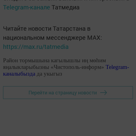
Telegram-канале
Татмедиа
Читайте новости Татарстана в
национальном мессенджере MАХ:
https://max.ru/tatmedia
Район тормышына кагылышлы иң мөһим
яңалыкларыбызны «Чистополь-информ»
Telegram
-
каналыбызда
да укыгыз
Перейти на страницу новости