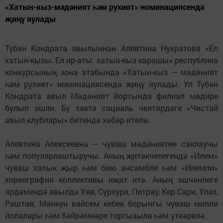
«Хатын-кыз-мәдәният һәм рухият» номинациясендә
җиңү яулады
Түбән Кондрата авылыннан Алевтина Нухратова «Ел
хатын-кызы. Ел ир-аты: хатын-кыз карашы» республика
конкурсының зона этабында «Хатын-кыз – мәдәният
һәм рухият» номинациясендә җиңү яулады. Ул Түбән
Кондрата авыл Мәдәният йортында филиал мөдире
булып эшли. Бу хакта социаль челтәрдәге «Чистай
авыл клублары» битендә хәбәр ителә.
Алевтина Алексеевна – чуваш мәдәниятен саклаучы
һәм популярлаштыручы. Аның җитәкчелегендә «Илем»
чуваш халык җыр һәм бию ансамбле һәм «Илемпи»
хореография коллективы иҗат итә. Аның эшчәнлеге
ярдәмендә авылда Уяв, Сурхури, Питрау, Кер Сари, Улах,
Раштав, Манкун вайсем кебек борынгы чуваш милли
йолалары һәм бәйрәмнәре торгызыла һәм үткәрелә.