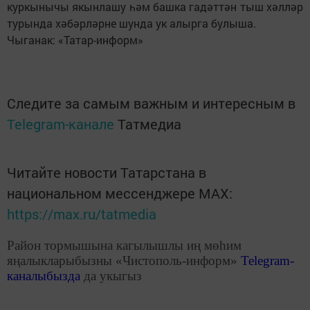
куркынычы якынлашу һәм башка гадәттән тыш хәлләр
турында хәбәрләрне шунда ук алырга булыша.
Чыганак: «Татар-информ»
Следите за самым важным и интересным в
Telegram-канале
Татмедиа
Читайте новости Татарстана в
национальном мессенджере MАХ:
https://max.ru/tatmedia
Район тормышына кагылышлы иң мөһим
яңалыкларыбызны «Чистополь-информ»
Telegram
-
каналыбызда
да укыгыз