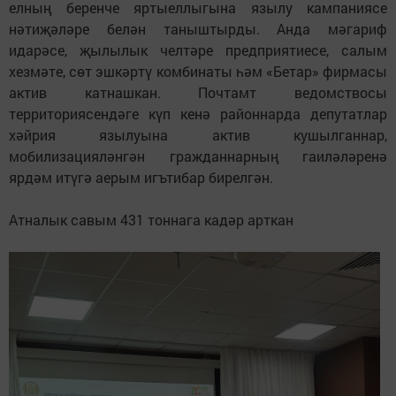
елның беренче яртыеллыгына язылу кампаниясе
нәтиҗәләре белән таныштырды. Анда мәгариф
идарәсе, җылылык челтәре предприятиесе, салым
хезмәте, сөт эшкәртү комбинаты һәм «Бетар» фирмасы
актив катнашкан. Почтамт ведомствосы
территориясендәге күп кенә районнарда депутатлар
хәйрия язылуына актив кушылганнар,
мобилизацияләнгән гражданнарның гаиләләренә
ярдәм итүгә аерым игътибар бирелгән.
Атналык савым 431 тоннага кадәр арткан