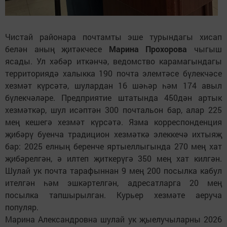
Чистай районара почтамты эше турындагы хисап
белән аның җитәкчесе
Марина Прохорова
чыгыш
ясады. Ул хәбәр иткәнчә, ведомство карамагындагы
территориядә халыкка 190 почта элемтәсе бүлекчәсе
хезмәт күрсәтә, шулардан 16 шәһәр һәм 174 авыл
бүлекчәләре. Предприятие штатында 450дән артык
хезмәткәр, шул исәптән 300 почтальон бар, алар 225
мең кешегә хезмәт күрсәтә. Язма корреспонденция
җибәрү буенча традицион хезмәткә элеккечә ихтыяҗ
бар: 2025 елның беренче яртыеллыгында 270 мең хат
җибәрелгән, ә илтеп җиткерүгә 350 мең хат килгән.
Шулай ук почта тарафыннан 9 мең 200 посылка кабул
ителгән һәм эшкәртелгән, адресатларга 20 мең
посылка тапшырылган. Курьер хезмәте аеруча
популяр.
Марина Александровна шулай ук җыелучыларны 2026