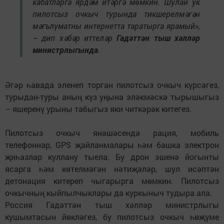
кабатларга ярдәм итәргә мөмкин. Шулай ук
пилотсыз очкыч турында тикшерелмәгән
мәгълүматны интернетта таратырга ярамый»,
– дип хәбәр иттеләр
Гадәттән тыш хәлләр
министрлыгында
.
Әгәр һавада эленеп торган пилотсыз очкыч күрсәгез,
турыдан-туры аның күз уңына эләкмәскә тырышыгыз
– яшеренү урыны табыгыз яки читкәрәк китегез.
Пилотсыз очкыч янәшәсендә рация, мобиль
телефоннар, GPS җайланмалары һәм башка электрон
җиһазлар куллану тыела. Бу дрон эшенә йогынты
ясарга һәм көтелмәгән нәтиҗәләр, шул исәптән
детонация китереп чыгарырга мөмкин. Пилотсыз
очкычның кыйпылчыклары да куркыныч тудыра ала.
Россия Гадәттән тыш хәлләр министрлыгы
кушымтасын йөкләгез, бу пилотсыз очкыч һөҗүме