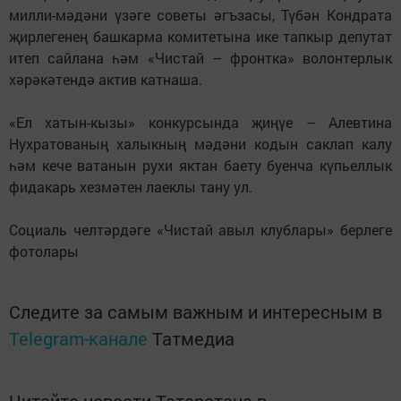
милли-мәдәни үзәге советы әгъзасы, Түбән Кондрата
җирлегенең башкарма комитетына ике тапкыр депутат
итеп сайлана һәм «Чистай – фронтка» волонтерлык
хәрәкәтендә актив катнаша.
«Ел хатын-кызы» конкурсында җиңүе – Алевтина
Нухратованың халыкның мәдәни кодын саклап калу
һәм кече ватанын рухи яктан баету буенча күпьеллык
фидакарь хезмәтен лаеклы тану ул.
Социаль челтәрдәге «Чистай авыл клублары» берлеге
фотолары
Следите за самым важным и интересным в
Telegram-канале
Татмедиа
Читайте новости Татарстана в