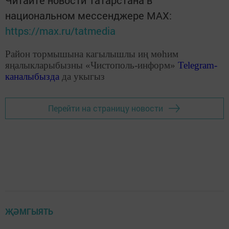
национальном мессенджере MАХ:
https://max.ru/tatmedia
Район тормышына кагылышлы иң мөһим
яңалыкларыбызны «Чистополь-информ»
Telegram
-
каналыбызда
да укыгыз
Перейти на страницу новости
ҖӘМГЫЯТЬ