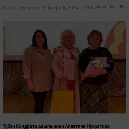
Гузель Гумерова,
10 февраль 2026 - 13:58
125
0
0
Түбән Кондрата авылыннан Алевтина Нухратова