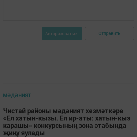
Отправить
Авторизоваться
МӘДӘНИЯТ
Чистай районы мәдәният хезмәткәре
«Ел хатын-кызы. Ел ир-аты: хатын-кыз
карашы» конкурсының зона этабында
җиңү яулады