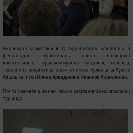
Киңәшмә яңа җитәкчене тәкъдим итүдән башланды. 9
февральдән муниципаль район башкарма
комитетының торак-коммуналь хуҗалык, төзелеш,
транспорт, энергетика, элемтә һәм юл хуҗалыгы бүлеге
башлыгы итеп
Ирина Аркадьевна Иванова
билгеләнде.
Почта хезмәте эше һәм язылу кампаниясе йомгаклары
турында