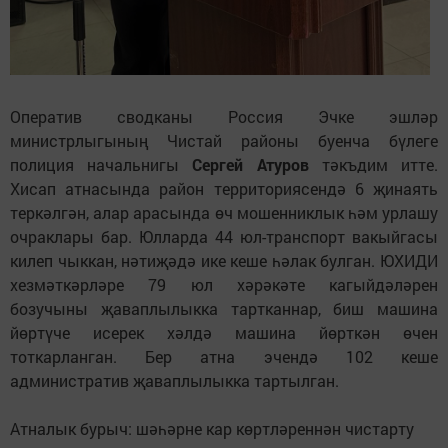
Оператив сводканы Россия Эчке эшләр
министрлыгының Чистай районы буенча бүлеге
полиция начальнигы
Сергей Атуров
тәкъдим итте.
Хисап атнасында район территориясендә 6 җинаять
теркәлгән, алар арасында өч мошенниклык һәм урлашу
очраклары бар. Юлларда 44 юл-транспорт вакыйгасы
килеп чыккан, нәтиҗәдә ике кеше һәлак булган. ЮХИДИ
хезмәткәрләре 79 юл хәрәкәте кагыйдәләрен
бозучыны җаваплылыкка тартканнар, биш машина
йөртүче исерек хәлдә машина йөрткән өчен
тоткарланган. Бер атна эчендә 102 кеше
административ җаваплылыкка тартылган.
Атналык бурыч: шәһәрне кар көртләреннән чистарту