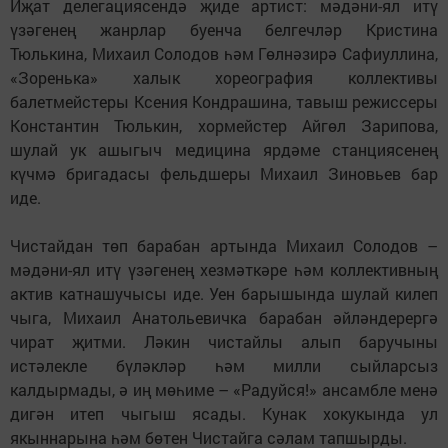
Иҗат делегациясендә җиде артист: мәдәни-ял итү
үзәгенең жанрлар буенча белгечләр Кристина
Тюлькина, Михаил Солодов һәм Гөлнәзирә Сафиуллина,
«Зоренька» халык хореография коллективы
балетмейстеры Ксения Кондрашина, тавыш режиссеры
Константин Тюлькин, хормейстер Айгөл Зарипова,
шулай ук ашыгыч медицина ярдәме станциясенең
күчмә бригадасы фельдшеры Михаил Зиновьев бар
иде.
Чистайдан төп барабан артында Михаил Солодов –
мәдәни-ял итү үзәгенең хезмәткәре һәм коллективның
актив катнашучысы иде. Уен барышында шулай килеп
чыга, Михаил Анатольевичка барабан әйләндерергә
чират җитми. Ләкин чистайлы алып баручыны
истәлекле бүләкләр һәм милли сыйларсыз
калдырмады, ә иң мөһиме – «Радуйся!» ансамбле менә
дигән итеп чыгыш ясады. Кунак хокукында ул
якыннарына һәм бөтен Чистайга сәлам тапшырды.