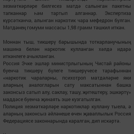
хезмәткәрләре билгесез матдә салынган пакетны
тапканнар һәм тартып алганнар. Экспертиза
күрсәткәнчә, алынган наркотик чара мефедрон булган.
Матдәнең гомуми массасы 1,98 грамм тәшкил иткән.
Моннан тыш, тикшерү барышында тоткарланучының
машина белән наркотик кулланган хәлдә идарә
иткәнлеге ачыкланган.
Россия Эчке эшләр министрлыгының Чистай районы
буенча тикшерү бүлеге тикшерүчесе тарафыннан
«наркотик чараларны, психотроп матдәләрне яки
аларның аналогларын сату максатыннан башка
законсыз сатып алу, саклау, ташу, җитештерү, эшкәртү»
маддәсе буенча җинаять эше кузгатылган.
Полиция хезмәткәрләре наркотиклар куллану тыела, ә
аларның законсыз әйләнеше өчен җаваплылык Россия
Федерациясе законнарында каралган, дип искәртә.