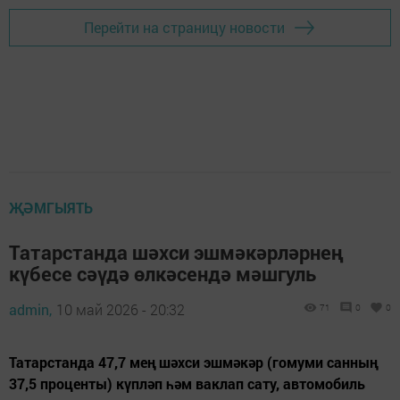
Перейти на страницу новости
ҖӘМГЫЯТЬ
Татарстанда шәхси эшмәкәрләрнең
күбесе сәүдә өлкәсендә мәшгуль
admin,
10 май 2026 - 20:32
71
0
0
Татарстанда 47,7 мең шәхси эшмәкәр (гомуми санның
37,5 проценты) күпләп һәм ваклап сату, автомобиль