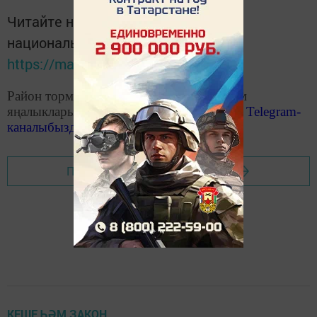
Читайте новости Татарстана в
национальном мессенджере MАХ:
https://max.ru/tatmedia
Район тормышына кагылышлы иң мөһим
яңалыкларыбызны «Чистополь-информ»
Telegram
-
каналыбызда
да укыгыз
Перейти на страницу новости
КЕШЕ ҺӘМ ЗАКОН