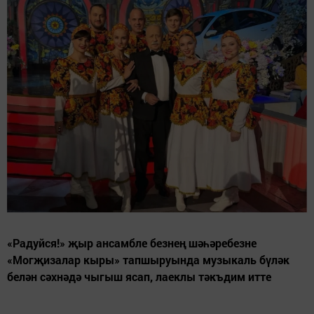
«Радуйся!» җыр ансамбле безнең шәһәребезне
«Могҗизалар кыры» тапшыруында музыкаль бүләк
белән сәхнәдә чыгыш ясап, лаеклы тәкъдим итте