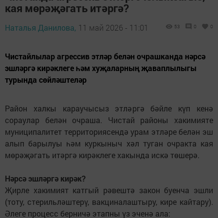
кая мөрәҗәгать итәргә?
Наталья Данилова,
11 май 2026 - 11:01
53
0
0
Чистайлылар агрессив этләр белән очрашканда нәрсә
эшләргә кирәклеге һәм хуҗаларның җаваплылыгы
турында сөйләштеләр
Район халкы караучысыз этләргә бәйле күп кенә
сораулар белән очраша. Чистай районы хакимияте
муниципалитет территориясендә урам этләре белән эш
алып барылуы һәм куркыныч хәл туган очракта кая
мөрәҗәгать итәргә кирәклеге хакында искә төшерә.
Нәрсә эшләргә кирәк?
Җирле хакимият катгый рәвештә закон буенча эшли
(тоту, стерильләштерү, вакциналаштыру, кире кайтару).
Әлеге процесс берничә этапны үз эченә ала: