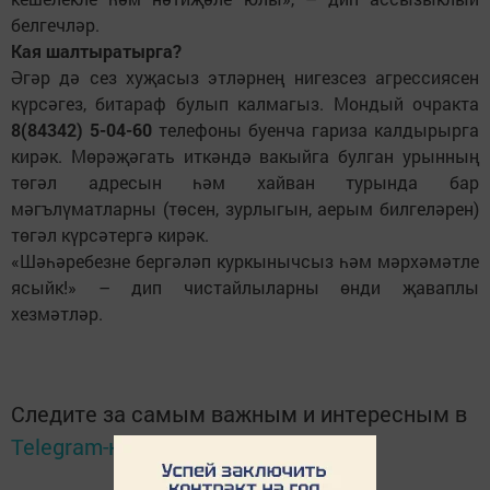
белгечләр.
Кая шалтыратырга?
Әгәр дә сез хуҗасыз этләрнең нигезсез агрессиясен
күрсәгез, битараф булып калмагыз. Мондый очракта
8(84342) 5-04-60
телефоны буенча гариза калдырырга
кирәк. Мөрәҗәгать иткәндә вакыйга булган урынның
төгәл адресын һәм хайван турында бар
мәгълүматларны (төсен, зурлыгын, аерым билгеләрен)
төгәл күрсәтергә кирәк.
«Шәһәребезне бергәләп куркынычсыз һәм мәрхәмәтле
ясыйк!» – дип чистайлыларны өнди җаваплы
хезмәтләр.
Следите за самым важным и интересным в
Telegram-канале
Татмедиа