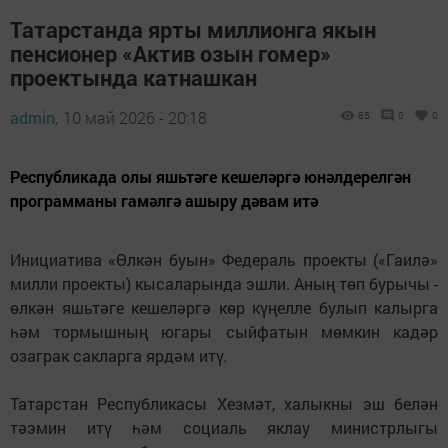
Татарстанда ярты миллионга якын
пенсионер «Актив озын гомер»
проектында катнашкан
admin,
10 май 2026 - 20:18
85
0
0
Республикада олы яшьтәге кешеләргә юнәлдерелгән
программаны гамәлгә ашыру дәвам итә
Инициатива «Өлкән буын» Федераль проекты («Гаилә»
милли проекты) кысаларында эшли. Аның төп бурычы -
өлкән яшьтәге кешеләргә көр күңелле булып калырга
һәм тормышның югары сыйфатын мөмкин кадәр
озаграк сакларга ярдәм итү.
Татарстан Республикасы Хезмәт, халыкны эш белән
тәэмин итү һәм социаль яклау министрлыгы