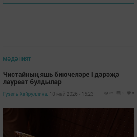
МӘДӘНИЯТ
Чистайның яшь биючеләре I дәрәҗә
лауреат булдылар
Гузель Хайруллина,
10 май 2026 - 16:23
82
0
0