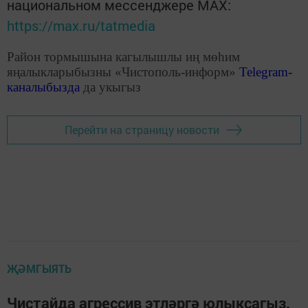
национальном мессенджере MАХ:
https://max.ru/tatmedia
Район тормышына кагылышлы иң мөһим
яңалыкларыбызны «Чистополь-информ»
Telegram
-
каналыбызда
да укыгыз
Перейти на страницу новости
ҖӘМГЫЯТЬ
Чистайда агрессив этләргә юлыксагыз,