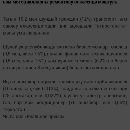
һәм мотоциклларны ремонтлау өлкәсендә мәшгуль
Тагын 15,2 мең шундый граждан (12%) транспорт һәм
саклау өлкәсендә эшли, дип аңлашыла Татарстанстат
мәгълүматларыннан.
Шулай ук республикада күп кенә бизнесменнар төзелеш
(9,5 мең, яисә 7,5%), һөнәри, фәнни һәм техник эшчәнлек
(9,5 мең, яисә 7,5%) һәм күчемсез милек (6,2%тан бераз
артыграк, яисә 8 меңгә якын) белән шөгыльләнәләр.
Иң аз эшмәкәр социаль тәэмин итү һәм хәрби иминлек
(16 эшмәкәр, яки 0,013%), файдалы казылмалар чыгару
(28 эшмәкәр, яки 0,022%), шулай ук электр энергиясе,
газ, пар һәм кондиционер (76 эшмәкәр, яки 0,06%)
теркәлгән.
Чыганак: «Реальное время»