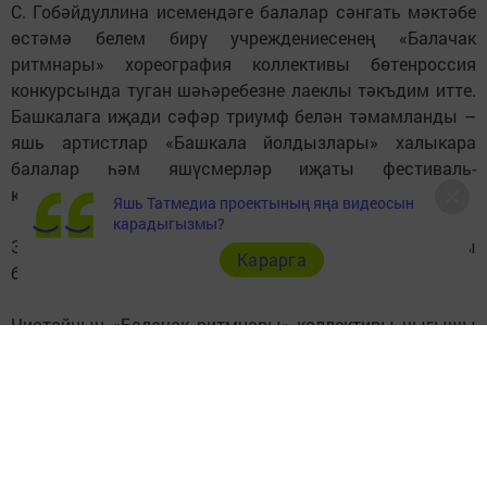
С. Гобәйдуллина исемендәге балалар сәнгать мәктәбе
өстәмә белем бирү учреждениесенең «Балачак
ритмнары» хореография коллективы бөтенроссия
конкурсында туган шәһәребезне лаеклы тәкъдим итте.
Башкалага иҗади сәфәр триумф белән тәмамланды –
яшь артистлар «Башкала йолдызлары» халыкара
балалар һәм яшүсмерләр иҗаты фестиваль-
конкурсының I дәрәҗә лауреатлары булдылар.
Яшь Татмедиа проектының яңа видеосын
карадыгызмы?
Зур вакыйга Мәскәүдә узды һәм бөтен илдән иң яхшы
Карарга
балалар һәм яшүсмерләр коллективларын җыйды.
Чистайның «Балачак ритмнары» коллективы чыгышы
тамашачылар тарафыннан зур дәрт белән кабул
ителде. Профессиональ жюри яшь биючеләрнең
башкару техникасын, хореографик куелышын,
артистлыгын һәм эмоциональлеген югары бәяләде.
Конкурс сынаулары йомгаклары буенча коллектив «I