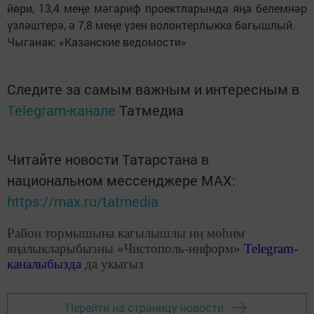
йөри, 13,4 меңе мәгариф проектларында яңа белемнәр
үзләштерә, ә 7,8 меңе үзен волонтерлыкка багышлый.
Чыганак: «Казанские ведомости»
Следите за самым важным и интересным в
Telegram-канале
Татмедиа
Читайте новости Татарстана в
национальном мессенджере MАХ:
https://max.ru/tatmedia
Район тормышына кагылышлы иң мөһим
яңалыкларыбызны «Чистополь-информ»
Telegram
-
каналыбызда
да укыгыз
Перейти на страницу новости