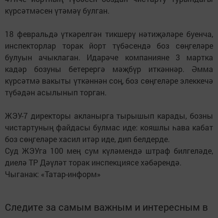
күрсәтмәсен үтәмәү булган.
18 февральдә үткәрелгән тикшерү нәтиҗәләре буенча,
инспекторлар торак йорт түбәсендә боз сөңгеләре
булуын ачыклаган. Идарәче компанияне 3 мартка
кадәр бозуны бетерергә мәҗбүр иткәннәр. Әмма
күрсәтмә вакыты үткәннән соң, боз сөңгеләре элеккечә
түбәдән асылынып торган.
ЖЭУ-7 директоры акланырга тырышып карады, бозны
чистартуның файдасы булмас иде: кояшлы һава кабат
боз сөңгеләре хасил итәр иде, дип белдерде.
Суд ЖЭУга 100 мең сум күләмендә штраф билгеләде,
диелә ТР Дәүләт торак инспекциясе хәбәрендә.
Чыганак: «Татар-информ»
Следите за самым важным и интересным в