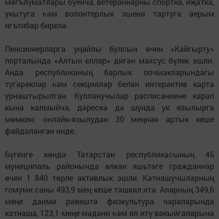
мәгълүматлары буенча, ветераннарны спортка, иҗатка,
укытуга һәм волонтерлык эшенә тартуга аерым
игътибар бирелә.
Пенсионерларга уңайлы булсын өчен «Кайгырту»
порталында «Алтын еллар» дигән махсус бүлек эшли.
Анда республиканың барлык почмакларындагы
түгәрәкләр һәм секцияләр белән интерактив карта
урнаштырылган. Кулланучылар расписаниене карап
кына калмыйча, дәрескә дә шунда ук язылырга
мөмкин: онлайн-язылудан 30 меңнән артык кеше
файдаланган инде.
Бүгенге көндә Татарстан республикасының 45
муниципаль районында өлкән яшьтәге гражданнар
өчен 1 840 төрле активлык эшли. Катнашучыларның
гомуми саны 493,9 мең кеше тәшкил итә. Аларның 349,6
меңе даими рәвештә физкультура чараларында
катнаша, 123,1 меңе мәдәни һәм ял итү вакыйгаларына