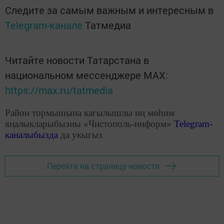
Следите за самым важным и интересным в
Telegram-канале
Татмедиа
Читайте новости Татарстана в
национальном мессенджере MАХ:
https://max.ru/tatmedia
Район тормышына кагылышлы иң мөһим
яңалыкларыбызны «Чистополь-информ»
Telegram
-
каналыбызда
да укыгыз
Перейти на страницу новости