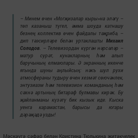
– Минем өчен «Могҗизалар кыры»на эләгү –
төп казаныш түгел, әмма шоуда катнашу
безнең коллектив өчен файдалы тәҗрибә, –
дип тәэсирләре белән уртаклашты
Михаил
Солодов
. – Телевизордан күргән нәрсәләр –
матур сурәт, кунакларның һәм алып
баручының елмаюлары. Ә экранның икенче
ягында шуны аңлыйсың: нәкъ шул рухи
атмосфераны тудыру өчен хезмәт сөючәнлек,
энтузиазм һәм телевизион команданың һәм
сәхнә артының битараф булмавы кирәк. Бу
җайланманы күзәтү бик кызык иде. Кыска
уенга карамастан, барысы да югары
дәрәҗәдә узды!
Мәскәүгә сәфәр белән Кристина Тюлькина җитәкчелек