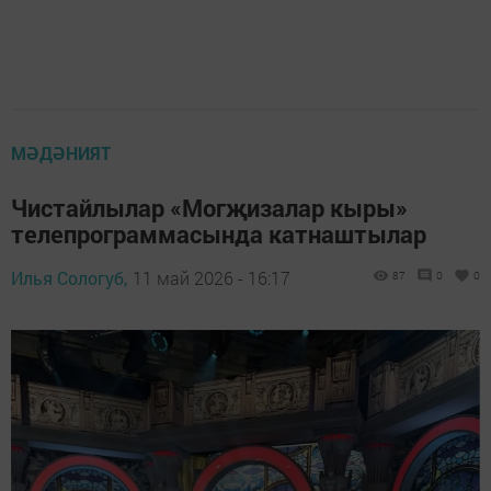
МӘДӘНИЯТ
Чистайлылар «Могҗизалар кыры»
телепрограммасында катнаштылар
Илья Сологуб,
11 май 2026 - 16:17
87
0
0