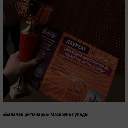
«Балачак ритмнары» Мәскәүне яулады