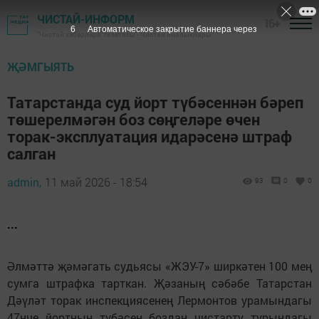
ЧИСТАЙ-ИНФОРМ
16+
5
Автоматическое закрытие баннера через
"Чистай хәбәрләре" газетасы - Чистай яңалыклары
ҖӘМГЫЯТЬ
Татарстанда суд йорт түбәсеннән бәреп
төшерелмәгән боз сөңгеләре өчен
торак-эксплуатация идарәсенә штраф
салган
admin,
11 май 2026 - 18:54
93
0
0
...
Әлмәттә җәмәгать судьясы «ЖЭУ-7» ширкәтен 100 мең
сумга штрафка тарткан. Җәзаның сәбәбе Татарстан
Дәүләт торак инспекциясенең Лермонтов урамындагы
47нче йортның түбәсен боздан чистарту турындагы