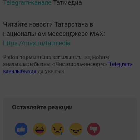
Telegram-канале
Татмедиа
Читайте новости Татарстана в
национальном мессенджере MАХ:
https://max.ru/tatmedia
Район тормышына кагылышлы иң мөһим
яңалыкларыбызны «Чистополь-информ»
Telegram
-
каналыбызда
да укыгыз
Оставляйте реакции