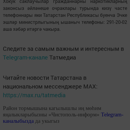
Хокук саклаучылар гражданнарны наркотикларның
законсыз әйләнеше очраклары турында кизү часте
телефоннары яки Татарстан Республикасы буенча Эчке
эшләр министрлыгының ышаныч телефоны: 291-20-02
аша хәбәр итәргә чакыра.
Следите за самым важным и интересным в
Telegram-канале
Татмедиа
Читайте новости Татарстана в
национальном мессенджере MАХ:
https://max.ru/tatmedia
Район тормышына кагылышлы иң мөһим
яңалыкларыбызны «Чистополь-информ»
Telegram
-
каналыбызда
да укыгыз