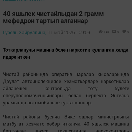
40 яшьлек чистайлыдан 2 грамм
мефедрон тартып алганнар
Гузель Хайруллина,
11 май 2026 - 09:09
138
0
0
Тоткарланучы машина белән наркотик кулланган хәлдә
идарә иткән
Чистай районында оператив чаралар кысаларында
Дәүләт автоинспекциясе хезмәткәрләре наркотиклар
әйләнешен контрольдә тоту бүлеге
оперуполномоченныйлары белән берлектә Энгельс
урамында автомобильне туктатканнар.
Чистай районы буенча Эчке эшләр министрлыгы
матбугат хезмәте хәбәр иткәнчә, 40 яшьлек машина
йөртүчене шәхси тикшергәндә наркоконтроль