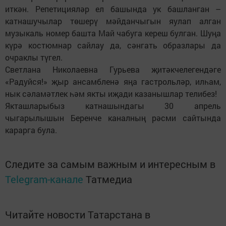
иткән. Репетицияләр ел башында ук башланган –
катнашучылар төшерү мәйданчыгын яулап алган
музыкаль номер башта Май чабуга кереш булган. Шуңа
күрә костюмнар сайлау да, сәнгать образлары да
очраклы түгел.
Светлана Николаевна Гурьева җитәкчелегендәге
«Радуйся!» җыр ансамбленә яңа гастрольләр, илһам,
нык сәламәтлек һәм якты иҗади казанышлар телибез!
Якташларыбыз катнашындагы 30 апрель
чыгарылышын Беренче каналның рәсми сайтында
карарга була.
Следите за самым важным и интересным в
Telegram-канале
Татмедиа
Читайте новости Татарстана в