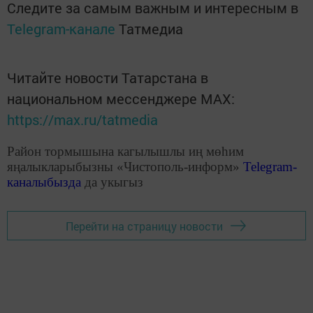
Следите за самым важным и интересным в
Telegram-канале
Татмедиа
Читайте новости Татарстана в
национальном мессенджере MАХ:
https://max.ru/tatmedia
Район тормышына кагылышлы иң мөһим
яңалыкларыбызны «Чистополь-информ»
Telegram
-
каналыбызда
да укыгыз
Перейти на страницу новости