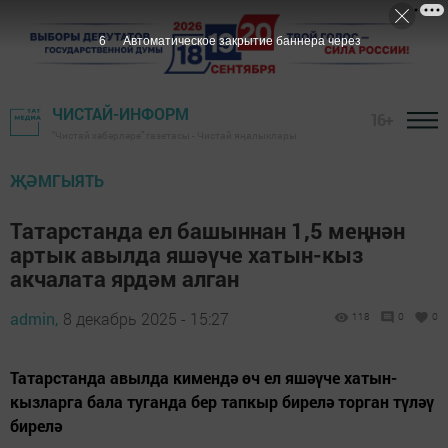
5
Автоматическое закрытие баннера через
ЧИСТАЙ-ИНФОРМ
16+
"Чистай хәбәрләре" газетасы - Чистай яңалыклары
ҖӘМГЫЯТЬ
Татарстанда ел башыннан 1,5 меңнән
артык авылда яшәүче хатын-кыз
акчалата ярдәм алган
admin,
8 декабрь 2025 - 15:27
118
0
0
Татарстанда авылда кимендә өч ел яшәүче хатын-
кызларга бала туганда бер тапкыр бирелә торган түләү
бирелә