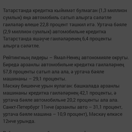
Татарстанда кредитка кыйммәт булмаган (1,3 миллион
сумлык) яңа автомобиль сатып алырга сәләтле
гаиләләр өлеше 22,8 процент тәшкил итә. Уртача бәяле
(2,9 миллион сумлык) автомобильне кредитка
Татарстанда яшәүче гаиләләренең 6,4 проценты
алырга сәләтле.
Рейтингның лидеры – Ямал-Ненец автономияле округы.
Биредә арзанлы автомобильне кредитка гаиләләрнең
57,8 проценты сатып ала ала, ә уртача бәяле
машинаны – 29,1 проценты.
Мәскәү бишенче урын яулаган: башкалада арзанлы
машинаны кредитка гаиләләрнең 42,1 проценты, ә
уртача бәяле автомобильне 20,2 проценты ала ала.
Санкт-Петербург 11нче (арзанлы авто – 31,1 процент,
уртача бәяле машина – 10,9 процент), Мәскәү өлкәсе
12нче урында.