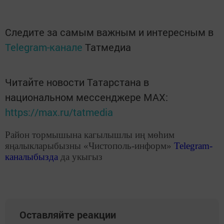
Следите за самым важным и интересным в
Telegram-канале
Татмедиа
Читайте новости Татарстана в
национальном мессенджере MАХ:
https://max.ru/tatmedia
Район тормышына кагылышлы иң мөһим
яңалыкларыбызны «Чистополь-информ»
Telegram
-
каналыбызда
да укыгыз
Оставляйте реакции