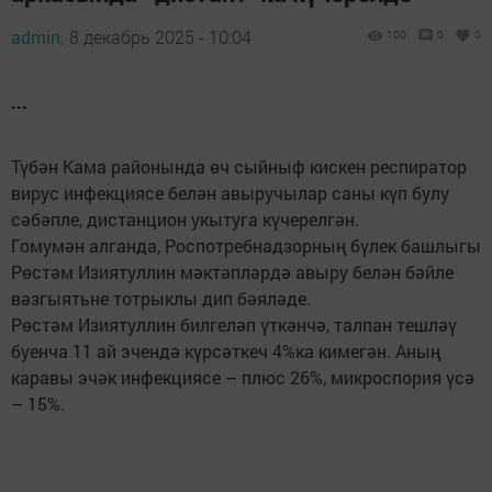
admin,
8 декабрь 2025 - 10:04
100
0
0
...
Түбән Кама районында өч сыйныф кискен респиратор
вирус инфекциясе белән авыручылар саны күп булу
сәбәпле, дистанцион укытуга күчерелгән.
Гомумән алганда, Роспотребнадзорның бүлек башлыгы
Рөстәм Изиятуллин мәктәпләрдә авыру белән бәйле
вәзгыятьне тотрыклы дип бәяләде.
Рөстәм Изиятуллин билгеләп үткәнчә, талпан тешләү
буенча 11 ай эчендә күрсәткеч 4%ка кимегән. Аның
каравы эчәк инфекциясе – плюс 26%, микроспория үсә
– 15%.