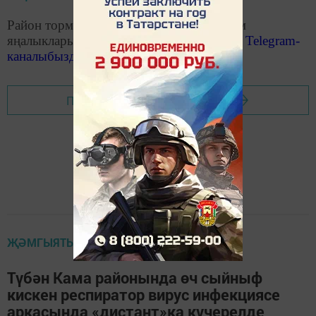
Район тормышына кагылышлы иң мөһим
яңалыкларыбызны «Чистополь-информ»
Telegram
-
каналыбызда
да укыгыз
Перейти на страницу новости
ҖӘМГЫЯТЬ
Түбән Кама районында өч сыйныф
кискен респиратор вирус инфекциясе
аркасында «дистант»ка күчерелде