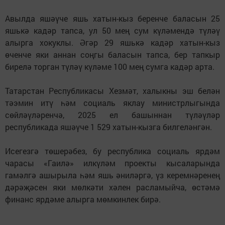
Авылда яшәүче яшь хатын-кыз беренче баласын 25
яшькә кадәр тапса, ул 50 мең сум күләмендә түләү
алырга хокуклы. Әгәр 29 яшькә кадәр хатын-кыз
өченче яки аннан соңгы баласын тапса, бер тапкыр
бирелә торган түләү күләме 100 мең сумга кадәр арта.
Татарстан Республикасы Хезмәт, халыкны эш белән
тәэмин итү һәм социаль яклау министрлыгында
сөйләүләренчә, 2025 ел башыннан түләүләр
республикада яшәүче 1 529 хатын-кызга билгеләнгән.
Исегезгә төшерәбез, бу республика социаль ярдәм
чарасы «Гаилә» илкүләм проекты кысаларында
гамәлгә ашырыла һәм яшь әниләргә, үз керемнәренең
дәрәҗәсен яки мөлкәти хәлен расламыйча, өстәмә
финанс ярдәме алырга мөмкинлек бирә.