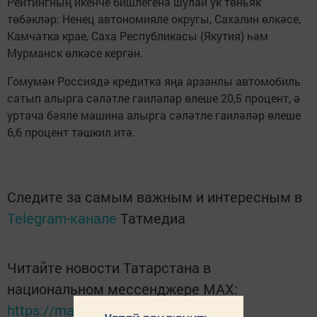
Рейтингның икенче бишлегенә шулай ук төньяк
төбәкләр: Ненец автономияле округы, Сахалин өлкәсе,
Камчатка крае, Саха Республикасы (Якутия) һәм
Мурманск өлкәсе кергән.
Гомумән Россиядә кредитка яңа арзанлы автомобиль
сатып алырга сәләтле гаиләләр өлеше 20,5 процент, ә
уртача бәяле машина алырга сәләтле гаиләләр өлеше
6,6 процент тәшкил итә.
Следите за самым важным и интересным в
Telegram-канале
Татмедиа
Читайте новости Татарстана в
национальном мессенджере MАХ:
https://max.ru/tatmedia