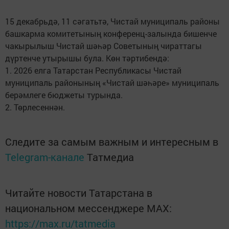
15 декабрьдә, 11 сәгатьтә, Чистай муниципаль районы
башкарма комитетының конференц-залында бишенче
чакырылыш Чистай шәһәр Советының чираттагы
дүртенче утырышы була. Көн тәртибендә:
1. 2026 елга Татарстан Республикасы Чистай
муниципаль районының «Чистай шәһәре» муниципаль
берәмлеге бюджеты турында.
2. Төрлесеннән.
Следите за самым важным и интересным в
Telegram-канале
Татмедиа
Читайте новости Татарстана в
национальном мессенджере MАХ:
https://max.ru/tatmedia