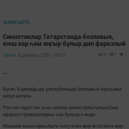
ҖӘМГЫЯТЬ
Синоптиклар Татарстанда бозлавык,
юеш кар һәм яңгыр булыр дип фаразлый
admin,
8 декабрь 2025 - 09:57
89
0
0
...
Бүген, 8 декабрьдә, республикада бозлавык барлыкка
килүе көтелә.
Россия гадәттән тыш хәлләр министрлыгының Баш
идарәсе гражданнарны сак булырга өнди.
Машина юлын аркылыга чыгу өчен җир өсте яисә җир