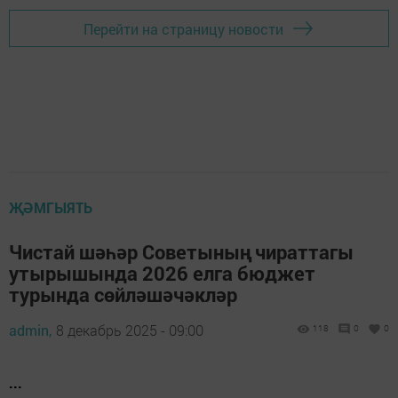
Перейти на страницу новости
ҖӘМГЫЯТЬ
Чистай шәһәр Советының чираттагы
утырышында 2026 елга бюджет
турында сөйләшәчәкләр
admin,
8 декабрь 2025 - 09:00
118
0
0
...