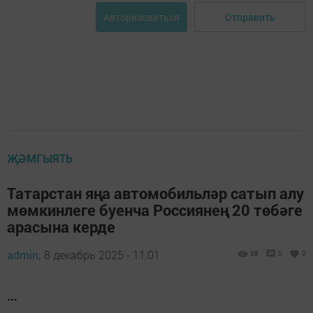
Отправить
Авторизоваться
ҖӘМГЫЯТЬ
Татарстан яңа автомобильләр сатып алу
мөмкинлеге буенча Россиянең 20 төбәге
арасына керде
admin,
8 декабрь 2025 - 11:01
98
0
0
...