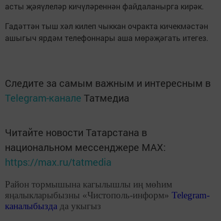
асты җәяүлеләр кичүләреннән файдаланырга кирәк.
Гадәттән тыш хәл килеп чыккан очракта кичекмәстән
ашыгыч ярдәм телефоннары аша мөрәҗәгать итегез.
Следите за самым важным и интересным в
Telegram-канале
Татмедиа
Читайте новости Татарстана в
национальном мессенджере MАХ:
https://max.ru/tatmedia
Район тормышына кагылышлы иң мөһим
яңалыкларыбызны «Чистополь-информ»
Telegram
-
каналыбызда
да укыгыз