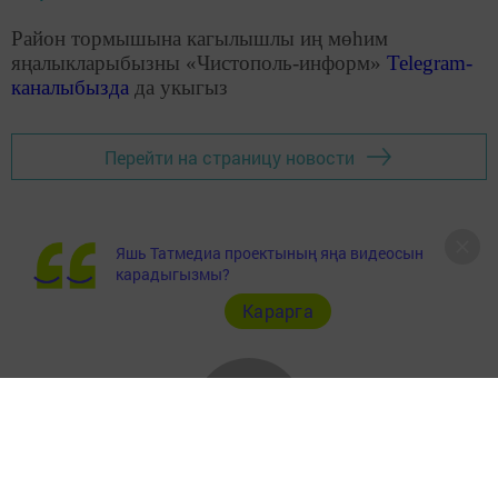
Район тормышына кагылышлы иң мөһим
яңалыкларыбызны «Чистополь-информ»
Telegram
-
каналыбызда
да укыгыз
Перейти на страницу новости
Яшь Татмедиа проектының яңа видеосын
карадыгызмы?
Карарга