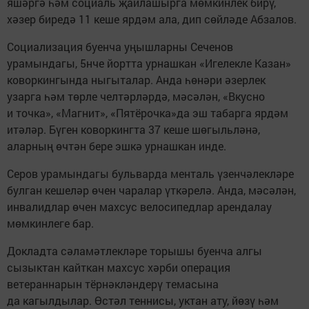
яшәргә һәм социаль җайлашырга мөмкинлек бирү,
хәзер биредә 11 кеше ярдәм ала, дип сөйләде Абзалов.
Социализация буенча уңышларны Сеченов
урамындагы, 5нче йортта урнашкан «Игелекле Казан»
коворкингында ныгыталар. Анда һөнәри әзерлек
узарга һәм төрле челтәрләрдә, мәсәлән, «Вкусно
и точка», «Магнит», «Пятёрочка»да эш табарга ярдәм
итәләр. Бүген коворкингта 37 кеше шөгыльләнә,
аларның өчтән бере эшкә урнашкан инде.
Серов урамындагы бульварда менталь үзенчәлекләре
булган кешеләр өчен чаралар үткәрелә. Анда, мәсәлән,
инвалидлар өчен махсус велосипедлар арендалау
мөмкинлеге бар.
Докладта сәламәтлекләре торышы буенча алгы
сызыктан кайткан махсус хәрби операция
ветераннарын тёрнәкләндерү темасына
да кагылдылар. Өстәл теннисы, уктан ату, йөзү һәм