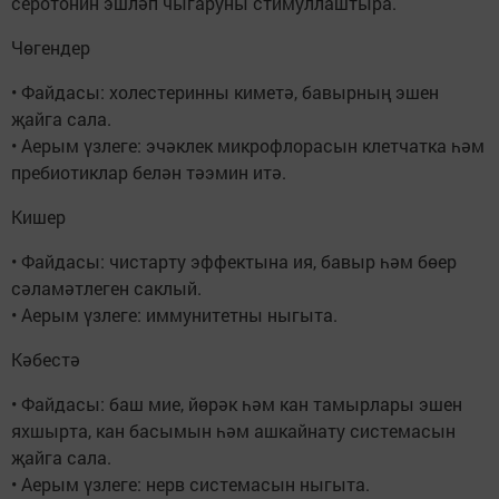
серотонин эшләп чыгаруны стимуллаштыра.
Чөгендер
• Файдасы: холестеринны киметә, бавырның эшен
җайга сала.
• Аерым үзлеге: эчәклек микрофлорасын клетчатка һәм
пребиотиклар белән тәэмин итә.
Кишер
• Файдасы: чистарту эффектына ия, бавыр һәм бөер
сәламәтлеген саклый.
• Аерым үзлеге: иммунитетны ныгыта.
Кәбестә
• Файдасы: баш мие, йөрәк һәм кан тамырлары эшен
яхшырта, кан басымын һәм ашкайнату системасын
җайга сала.
• Аерым үзлеге: нерв системасын ныгыта.