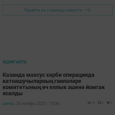
Перейти на страницу новости
ҖӘМГЫЯТЬ
Казанда махсус хәрби операциядә
катнашучыларның гаиләләре
комитетының өч еллык эшенә йомгак
ясалды
admin,
24 ноябрь 2025 - 10:36
75
0
0