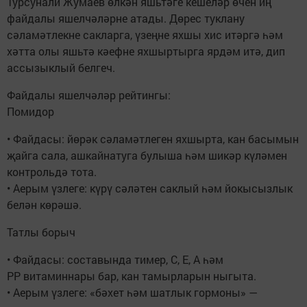
Турсунали Жумаев өлкән яшьтәге кешеләр өчен иң
файдалы яшелчәләрне атады. Дөрес туклану
сәламәтлекне сакларга, үзеңне яхшы хис итәргә һәм
хәтта олы яшьтә кәефне яхшыртырга ярдәм итә, дип
ассызыклый белгеч.
Файдалы яшелчәләр рейтингы:
Помидор
• Файдасы: йөрәк сәламәт­леген яхшырта, кан басымын
җайга сала, ашкайнатуга булыша һәм шикәр күләмен
контрольдә тота.
• Аерым үзлеге: күрү сәләтен саклый һәм йокысызлык
белән көрәшә.
Татлы борыч
• Файдасы: составында тимер, С, Е, А һәм
РР витаминнары бар, кан тамырларын ныгыта.
• Аерым үзлеге: «бәхет һәм шатлык гормоны» —