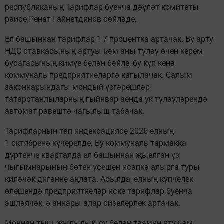
республиканың Тарифлар буенча дәүләт комитеты
рәисе Ренат Гайнетдинов сөйләде.
Ел башыннан тарифлар 1,7 процентка артачак. Бу арту
НДС ставкасының артуы һәм аны түләү өчен керем
бусагасының кимүе белән бәйле, бу күп кенә
коммуналь предприятиеләргә кагылачак. Салым
законнарындагы мондый үзгәрешләр
татарстанлыларның гыйнвар аенда ук түләүләрендә
автомат рәвештә чагылыш табачак.
Тарифларның төп индексациясе 2026 елның
1 октябренә күчерелде. Бу коммуналь тармакка
дүртенче кварталда ел башыннан җыелган үз
чыгымнарының бөтен үсешен исәпкә алырга туры
киләчәк дигәнне аңлата. Асылда, елның күпчелек
өлешендә предприятиеләр иске тарифлар буенча
эшләячәк, ә аннары алар сизелерлек артачак.
Моннан тыш, җылылык, су белән тәэмин итү һәм