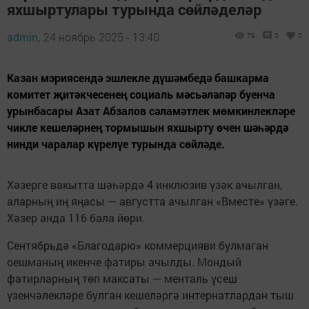
яхшыртулары турында сөйләделәр
admin,
24 ноябрь 2025 - 13:40
79
0
0
Казан мэриясендә эшлекле дүшәмбедә башкарма
комитет җитәкчесенең социаль мәсьәләләр буенча
урынбасары Азат Абзалов сәламәтлек мөмкинлекләре
чикле кешеләрнең тормышын яхшырту өчен шәһәрдә
нинди чаралар күрелүе турында сөйләде.
Хәзерге вакытта шәһәрдә 4 инклюзив үзәк ачылган,
аларның иң яңасы — августта ачылган «Вместе» үзәге.
Хәзер анда 116 бала йөри.
Сентябрьдә «Благодарю» коммерцияви булмаган
оешманың икенче фатиры ачылды. Мондый
фатирларның төп максаты — менталь үсеш
үзенчәлекләре булган кешеләргә интернатлардан тыш