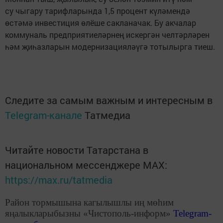
су чыгару тарифларында 1,5 процент күләмендә
өстәмә инвестиция өлёше сакланачак. Бу акчалар
коммуналь предприятиеләрнең искергән челтәрләрен
һәм җиһазларын модернизацияләүгә тотылырга тиеш.
Следите за самым важным и интересным в
Telegram-канале
Татмедиа
Читайте новости Татарстана в
национальном мессенджере MАХ:
https://max.ru/tatmedia
Район тормышына кагылышлы иң мөһим
яңалыкларыбызны «Чистополь-информ»
Telegram
-