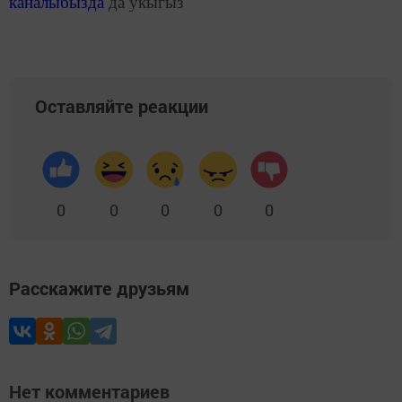
каналыбызда
да укыгыз
Оставляйте реакции
0
0
0
0
0
Расскажите друзьям
Нет комментариев