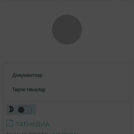
Документлар
Төрле темалар