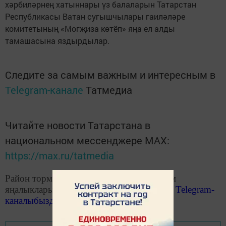
хәрбиләрнең хатыннары үз балаларын Татарстан
Республикасы Ватан сугышчылары гаиләләре
комитетының «Могҗиза көтёп» яңа ел алды
тамашасына яздырдылар.
Следите за самым важным и интересным в
Telegram-канале
Татмедиа
Читайте новости Татарстана в
национальном мессенджере MАХ:
https://max.ru/tatmedia
Район тормышына кагылышлы иң мөһим
яңалыкларыбызны «Чистополь-информ»
Telegram
-
каналыбызда
да укыгыз