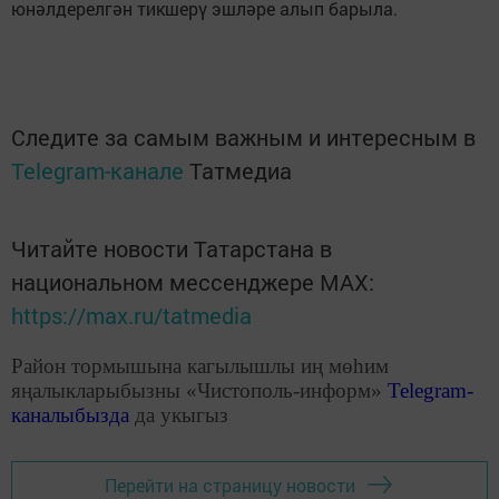
юнәлдерелгән тикшерү эшләре алып барыла.
Следите за самым важным и интересным в
Telegram-канале
Татмедиа
Читайте новости Татарстана в
национальном мессенджере MАХ:
https://max.ru/tatmedia
Район тормышына кагылышлы иң мөһим
яңалыкларыбызны «Чистополь-информ»
Telegram
-
каналыбызда
да укыгыз
Перейти на страницу новости