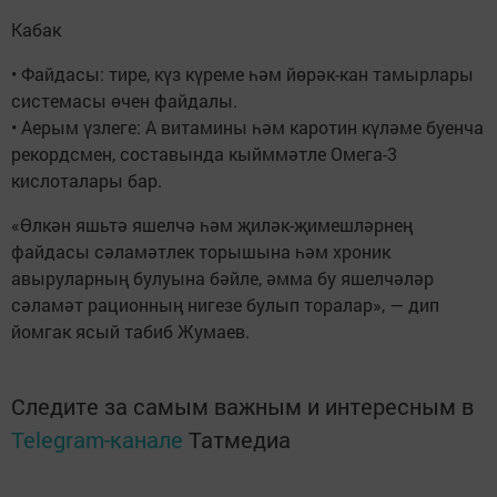
Кабак
• Файдасы: тире, күз күреме һәм йөрәк-кан тамырлары
системасы өчен файдалы.
• Аерым үзлеге: А витамины һәм каротин күләме буенча
рекордсмен, составында кыйммәтле Омега-3
кислоталары бар.
«Өлкән яшьтә яшелчә һәм җиләк-җимешләрнең
файдасы сәламәтлек торышына һәм хроник
авыруларның булуына бәйле, әмма бу яшелчәләр
сәламәт рационның нигезе булып торалар», — дип
йомгак ясый табиб Жумаев.
Следите за самым важным и интересным в
Telegram-канале
Татмедиа