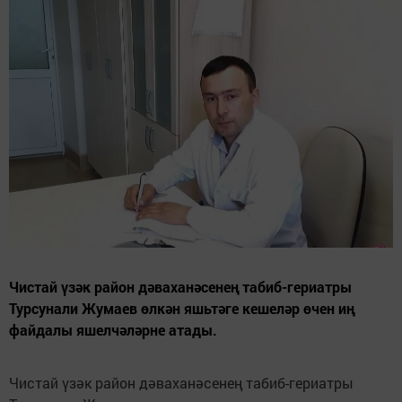
Чистай үзәк район дәваханәсенең табиб-гериатры
Турсунали Жумаев өлкән яшьтәге кешеләр өчен иң
файдалы яшелчәләрне атады.
Чистай үзәк район дәваханәсенең табиб-гериатры