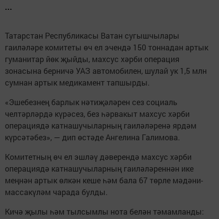
...
Татарстан Республикасы Ватан сугышчылары
гаиләләре комитеты өч ел эчендә 150 тоннадан артык
гуманитар йөк җыйды, махсус хәрби операция
зонасына берничә УАЗ автомобилен, шулай ук 1,5 млн
сумнан артык медикамент тапшырды.
«Эшебезнең барлык нәтиҗәләрен сез социаль
челтәрләрдә күрәсез, без һәрвакыт махсус хәрби
операциядә катнашучыларның гаиләләренә ярдәм
күрсәтәбез», — дип өстәде Ангелина Галимова.
Комитетның өч ел эшләү дәверендә махсус хәрби
операциядә катнашучыларның гаиләләреннән ике
меңнән артык өлкән кеше һәм бала 67 төрле мәдәни-
массакүләм чарада булды.
Кичә җылы һәм тылсымлы нота белән тәмамланды: