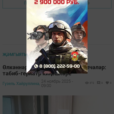
Перейти на страницу новости
ҖӘМГЫЯТЬ
Өлкәннәр өчен иң файдалы яшелчәләр:
табиб-гериатр киңәшләре
24 ноябрь 2025 -
Гузель Хайруллина,
372
0
0
09:00