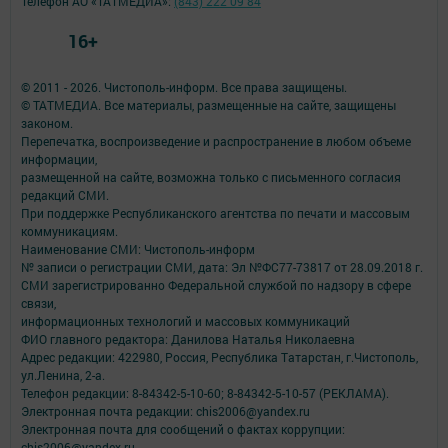
Телефон АО «ТАТМЕДИА»:
(843) 222 09 84
16+
© 2011 - 2026. Чистополь-информ. Все права защищены.
© ТАТМЕДИА. Все материалы, размещенные на сайте, защищены
законом.
Перепечатка, воспроизведение и распространение в любом объеме
информации,
размещенной на сайте, возможна только с письменного согласия
редакций СМИ.
При поддержке Республиканского агентства по печати и массовым
коммуникациям.
Наименование СМИ: Чистополь-информ
№ записи о регистрации СМИ, дата: Эл №ФС77-73817 от 28.09.2018 г.
СМИ зарегистрированно Федеральной службой по надзору в сфере
связи,
информационных технологий и массовых коммуникаций
ФИО главного редактора: Данилова Наталья Николаевна
Адрес редакции: 422980, Россия, Республика Татарстан, г.Чистополь,
ул.Ленина, 2-а.
Телефон редакции: 8-84342-5-10-60; 8-84342-5-10-57 (РЕКЛАМА).
Электронная почта редакции: chis2006@yandex.ru
Электронная почта для сообщений о фактах коррупции:
chis2006@yandex.ru