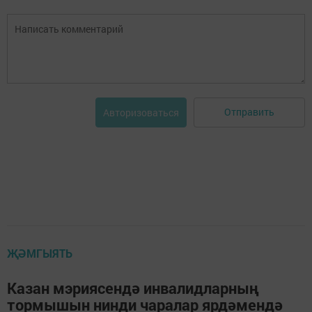
Отправить
Авторизоваться
ҖӘМГЫЯТЬ
Казан мэриясендә инвалидларның
тормышын нинди чаралар ярдәмендә