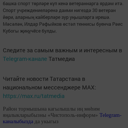
башка спорт төрләре күп кенә ветераннарга ярдәм итә.
Спорт учреждениеләренә даими нигездә 30 ветеран
йөри, аларның кайберләре зур уңышларга ирешә.
Мәсәлән, Илдар Рәфыйков өстәл теннисы буенча Рәис
Кубогы җиңүчёсе булды.
Следите за самым важным и интересным в
Telegram-канале
Татмедиа
Читайте новости Татарстана в
национальном мессенджере MАХ:
https://max.ru/tatmedia
Район тормышына кагылышлы иң мөһим
яңалыкларыбызны «Чистополь-информ»
Telegram
-
каналыбызда
да укыгыз