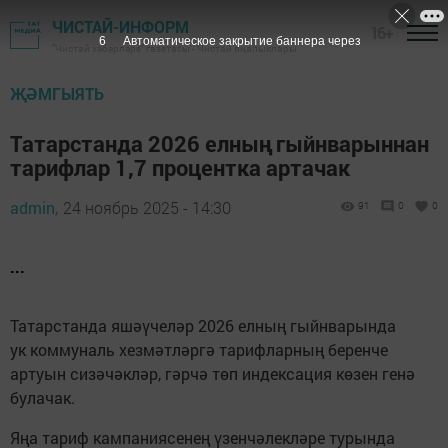
ЧИСТАЙ-ИНФОРМ
16+
5
Автоматическое закрытие баннера через
"Чистай хәбәрләре" газетасы - Чистай яңалыклары
ҖӘМГЫЯТЬ
Татарстанда 2026 елның гыйнварыннан
тарифлар 1,7 процентка артачак
admin,
24 ноябрь 2025 - 14:30
91
0
0
...
Татарстанда яшәүчеләр 2026 елның гыйнварында
ук коммуналь хезмәтләргә тарифларның беренче
артуын сизәчәкләр, гәрчә төп индексация көзен генә
булачак.
Яңа тариф кампаниясенең үзенчәлекләре турында