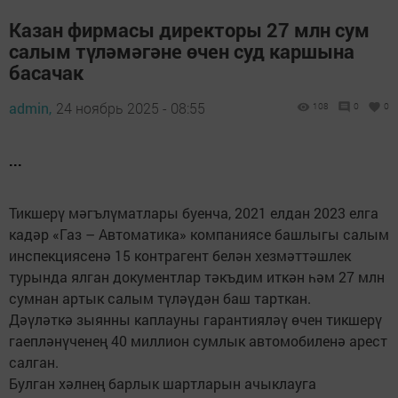
Казан фирмасы директоры 27 млн сум
салым түләмәгәне өчен суд каршына
басачак
admin,
24 ноябрь 2025 - 08:55
108
0
0
...
Тикшерү мәгълүматлары буенча, 2021 елдан 2023 елга
кадәр «Газ – Автоматика» компаниясе башлыгы салым
инспекциясенә 15 контрагент белән хезмәттәшлек
турында ялган документлар тәкъдим иткән һәм 27 млн
сумнан артык салым түләүдән баш тарткан.
Дәүләткә зыянны каплауны гарантияләү өчен тикшерү
гаепләнүченең 40 миллион сумлык автомобиленә арест
салган.
Булган хәлнең барлык шартларын ачыклауга