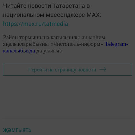
Читайте новости Татарстана в
национальном мессенджере MАХ:
https://max.ru/tatmedia
Район тормышына кагылышлы иң мөһим
яңалыкларыбызны «Чистополь-информ»
Telegram
-
каналыбызда
да укыгыз
Перейти на страницу новости
ҖӘМГЫЯТЬ