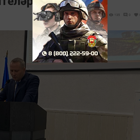
штеләр
135
0