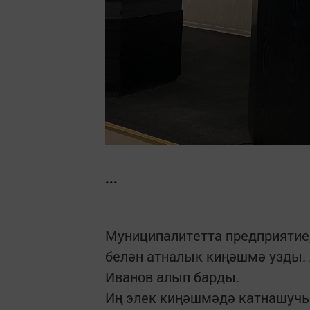
...
Муниципалитетта предприятие
белән атналык киңәшмә узды.
Иванов алып барды.
Иң элек киңәшмәдә катнашучы