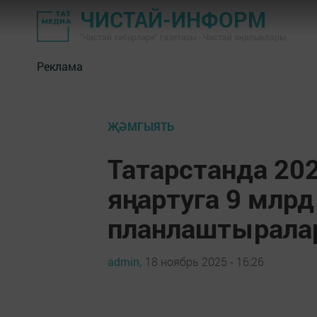
ЧИСТАЙ-ИНФОРМ
"Чистай хәбәрләре" газетасы - Чистай яңалыклары
Реклама
ҖӘМГЫЯТЬ
Татарстанда 20
яңартуга 9 млрд
планлаштырала
admin,
18 ноябрь 2025 - 16:26