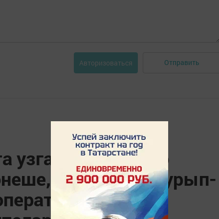
Отправить
Авторизоваться
а узган киңәшмәдә
неше, статистика, урып-
ператив сводка