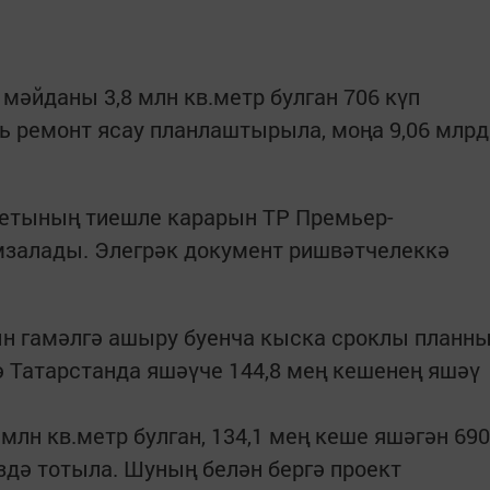
мәйданы 3,8 млн кв.метр булган 706 күп
ь ремонт ясау планлаштырыла, моңа 9,06 млрд
етының тиешле карарын ТР Премьер-
залады. Элегрәк документ ришвәтчелеккә
н гамәлгә ашыру буенча кыска сроклы планн
Татарстанда яшәүче 144,8 мең кешенең яшәү
млн кв.метр булган, 134,1 мең кеше яшәгән 690
здә тотыла. Шуның белән бергә проект