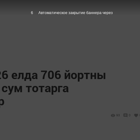
5
Автоматическое закрытие баннера через
26 елда 706 йортны
 сум тотарга
р
93
0