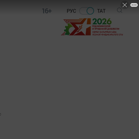
16+
РУС
ТАТ
0