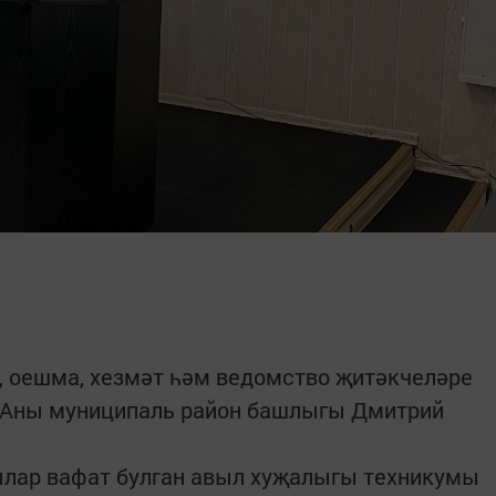
, оешма, хезмәт һәм ведомство җитәкчеләре
 Аны муниципаль район башлыгы Дмитрий
лар вафат булган авыл хуҗалыгы техникумы