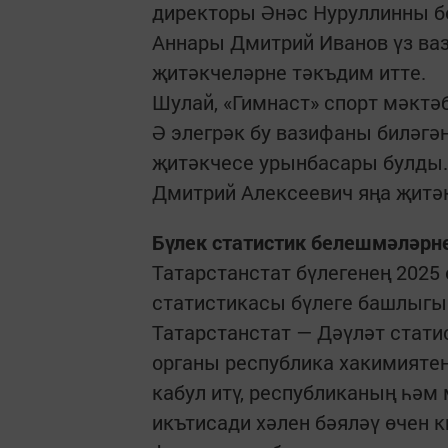
директоры Әнәс Нуруллинны б
Аннары Дмитрий Иванов үз ва
җитәкчеләрне тәкъдим итте.
Шулай, «Гимнаст» спорт мәктә
Ә элегрәк бу вазифаны биләгә
җитәкчесе урынбасары булды.
Дмитрий Алексеевич яңа җитә
Бүлек статистик белешмәләрн
Татарстанстат бүлегенең 2025
статистикасы бүлеге башлыг
Татарстанстат — Дәүләт стат
органы республика хакимияте
кабул итү, республиканың һәм
икътисади хәлен бәяләү өчен