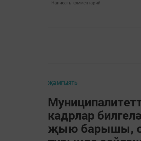
ҖӘМГЫЯТЬ
Муниципалитетт
кадрлар билгелә
җыю барышы, о