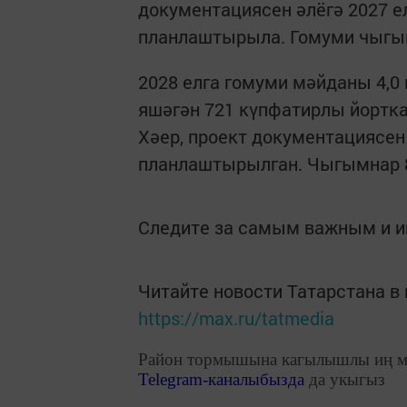
документациясен әлёгә 2027 е
планлаштырыла. Гомуми чыгым
2028 елга гомуми мәйданы 4,0 
яшәгән 721 күпфатирлы йортк
Хәер, проект документациясен 
планлаштырылган. Чыгымнар 8
Следите за самым важным и 
Читайте новости Татарстана 
https://max.ru/tatmedia
Район тормышына кагылышлы иң м
Telegram
-каналыбызда
да укыгыз