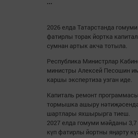
...
2026 елда Татарстанда гомуми 
фатирлы торак йортка капитал
сумнан артык акча тотыла.
Республика Министрлар Кабин
министры Алексей Песошин им
каршы экспертиза узган иде.
Капиталь ремонт программасы
тормышка ашыру нәтиҗәсендә 
шартлары яхшырырга тиеш.
2027 елда гомуми мәйданы 3,7 
күп фатирлы йортны яңарту кү