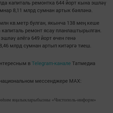
лда капиталь ремонтка 644 йорт кына эшләү
нар 8,11 млрд сумнан артык бәяләнә.
млн кв.метр булган, якынча 138 мең кеше
а капиталь ремонт ясау планлаштырылган.
эшләү әлёгә 649 йорт өчен генә
,46 млрд сумнан артып китәргә тиеш.
интересным в
Telegram-канале
Татмедиа
в национальном мессенджере MАХ:
өһим яңалыкларыбызны «Чистополь-информ»