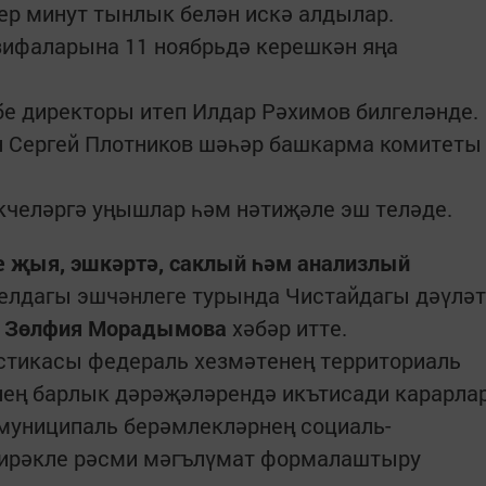
ер минут тынлык белән искә алдылар.
зифаларына 11 ноябрьдә керешкән яңа
бе директоры итеп Илдар Рәхимов билгеләнде.
н Сергей Плотников шәһәр башкарма комитеты
кчеләргә уңышлар һәм нәтиҗәле эш теләде.
е җыя, эшкәртә, саклый һәм анализлый
 елдагы эшчәнлеге турында Чистайдагы дәүләт
ы
Зөлфия Морадымова
хәбәр итте.
истикасы федераль хезмәтенең территориаль
нең барлык дәрәҗәләрендә икътисади карарла
 муниципаль берәмлекләрнең социаль-
 кирәкле рәсми мәгълүмат формалаштыру