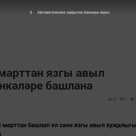
5
Автоматическое закрытие баннера через
 марттан язгы авыл
нкәләре башлана
93
0
4 марттан башлап ел саен язгы авыл хуҗалыг
й