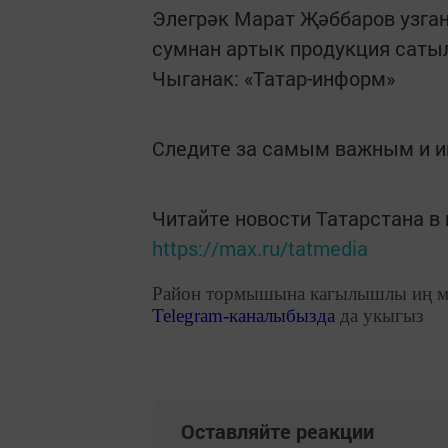
Элегрәк Марат Җәббаров узга
сумнан артык продукция сатыл
Чыганак: «Татар-информ»
Следите за самым важным и 
Читайте новости Татарстана 
https://max.ru/tatmedia
Район тормышына кагылышлы иң м
Telegram
-каналыбызда
да укыгыз
Оставляйте реакции