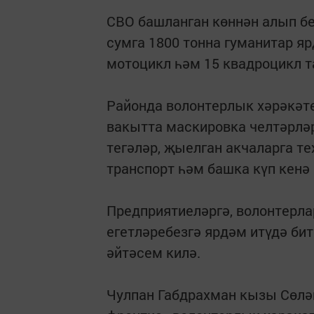
СВО башланган көннән алып б
сумга 1800 тонна гуманитар яр
мотоцикл һәм 15 квадроцикл
Районда волонтерлык хәрәкәте
вакытта маскировка челтәрлә
тегәләр, җыелган акчаларга т
транспорт һәм башка күп кенә
Предприятиеләргә, волонтерла
егетләребезгә ярдәм итүдә би
әйтәсем килә.
Чулпан Габдрахман кызы Сөлә