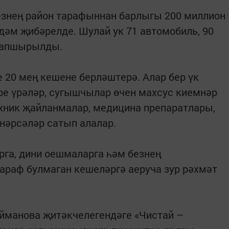
езнең район тарафыннан барлыгы 200 миллион
дәм җибәрелде. Шулай ук 71 автомобиль, 90
 тапшырылды.
 20 мең кешене берләштерә. Алар бер үк
ре үрәләр, сугышчылар өчен махсус киемнәр
ехник җайланмалар, медицина препаратлары,
 нәрсәләр сатып алалар.
рга, дини оешмаларга һәм безнең
тараф булмаган кешеләргә аеруча зур рәхмәт
йманова җитәкчелегендәге «Чистай –