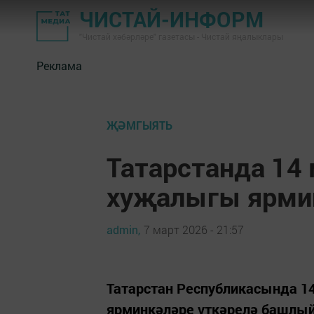
ЧИСТАЙ-ИНФОРМ
"Чистай хәбәрләре" газетасы - Чистай яңалыклары
Реклама
ҖӘМГЫЯТЬ
Татарстанда 14
хуҗалыгы ярми
admin,
7 март 2026 - 21:57
Татарстан Республикасында 1
ярминкәләре үткәрелә башлы