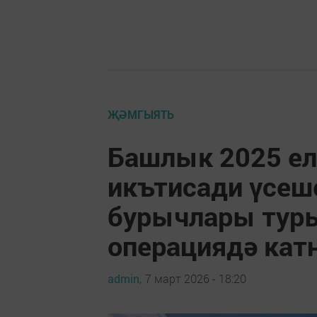
ҖӘМГЫЯТЬ
Башлык 2025 ел
икътисади үсеше
бурычлары туры
операциядә кат
admin,
7 март 2026 - 18:20