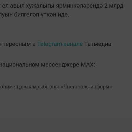
н ел авыл хуҗалыгы ярминкәләрендә 2 млрд
уын билгеләп үткән иде.
интересным в
Telegram-канале
Татмедиа
в национальном мессенджере MАХ:
өһим яңалыкларыбызны «Чистополь-информ»