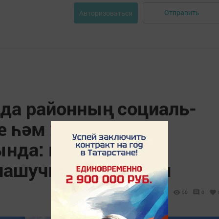
Отправить
Авторизоваться
да районның социаль-
 һәм 2026 елга
нда: махсус хәрби
нашучыларга ярдәм
50
0