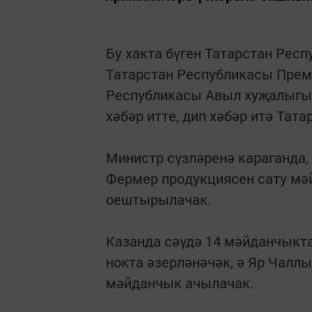
Бу хакта бүген Татарстан Рес
Татарстан Республикасы Прем
Республикасы Авыл хуҗалыгы
хәбәр итте, дип хәбәр итә Тат
Министр сүзләренә караганда,
Фермер продукциясен сату мә
оештырылачак.
Казанда сәүдә 14 мәйданчыкта
нокта әзерләнәчәк, ә Яр Чал
мәйданчык ачылачак.