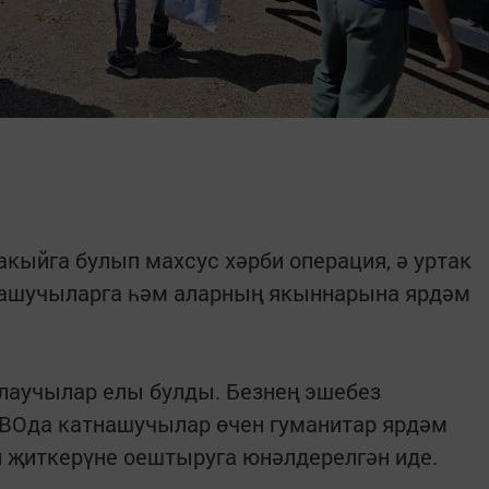
акыйга булып махсус хәрби операция, ә уртак
ашучыларга һәм аларның якыннарына ярдәм
клаучылар елы булды. Безнең эшебез
ВОда катнашучылар өчен гуманитар ярдәм
 җиткерүне оештыруга юнәлдерелгән иде.