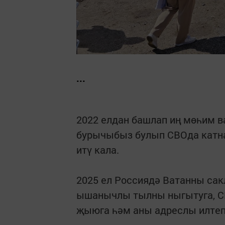
...
2022 елдан башлап иң мөһим в
бурычыбыз булып СВОда катн
итү кала.
2025 ел Россиядә Ватанны са
ышанычлы тылны ныгытуга, С
җыюга һәм аны адреслы илтеп