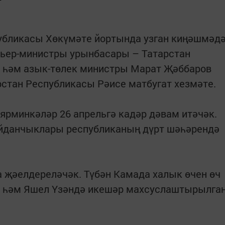
публикасы Хөкүмәте йортында узган киңәшмәд
ьер-министры урынбасары – Татарстан
 һәм азык-төлек министры Марат Җәббаров
арстан Республикасы Рәисе матбугат хезмәте.
 ярминкәләр 26 апрельгә кадәр дәвам итәчәк.
йданчыклары республиканың дүрт шәһәрендә
 җәелдереләчәк. Түбән Камада халык өчен өч
лы һәм Яшел Үзәндә икешәр махсуслаштырылга