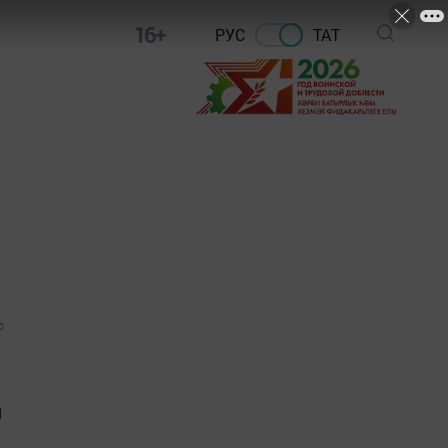
16+
РУС
ТАТ
0
ы