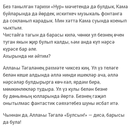
Без танылган тарихи «Нур» мәчетендә дә булдык, Кама
буйларында да йөрдек, искиткеч музыкаль фонтанга
да сокланып карадык. Мин хәтта Кама суында коенып
чыктым.
Чистайга тагын да барасы килә, чөнки ул безнең өчен
туган якын җир булып калды, һәм анда күп нәрсә
күрәсе бар әле.
Ахырында ни әйтим?
Аллаһы Тәгаләнең рәхмәте чиксез киң. Ул үз теләге
белән кеше алдында әллә нинди ишекләр ача, әллә
нәрсәләр булдырырга көч-хәл, ярдәм бирә,
мөмкинлекләр тудыра. Ул үз кулы белән безне
бу дөньяның юлларында йөртә. Безнең гаҗәп
онытылмас фантастик сәяхәтебез шуны исбат итә.
Чыннан да, Аллаһы Тәгалә «Булсын!» — дисә, барысы
да була!