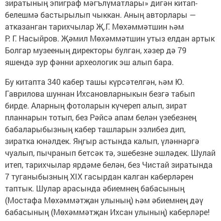
зиратының эпиграф мәгълүматлары» дигән китап-
белешмә бастырылып чыккан. Аның авторлары —
атказанган тарихчылар Җ.Г. Мөхәммәтшин һәм
Р. Г. Насыйров. Җәмил Мөхәммәтшин утыз елдан артык
Болгар музееның директоры булган, хәзер дә 79
яшендә зур фәнни археологик эш алып бара.
Бу китапта 340 кабер ташы күрсәтелгән, һәм Ю.
Гаврилова шуннан Ихсановларныкын безгә табып
бирде. Аларның фотоларын күчереп алып, зират
планнарын тотып, без Рәйсә апам белән үзебезнең
бабаларыбызның кабер ташларын эзлибез дип,
зиратка юнәлдек. Яңгыр астында калып, үләннәргә
чуалып, пычранып бетсәк тә, эшебезне эшләдек. Шулай
итеп, тарихчылар ярдәме белән, без Чистай зиратында
7 туганыбызның XIX гасырдан калган каберләрен
таптык. Шулар арасында әбиемнең бабасының
(Мостафа Мөхәммәтҗан улының) һәм әбиемнең дәү
бабасының (Мөхәммәтҗан Ихсан улының) каберләре!