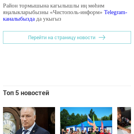
Район тормышына кагылышлы иң мөһим
яңалыкларыбызны «Чистополь-информ»
Telegram
-
каналыбызда
да укыгыз
Перейти на страницу новости
Топ 5 новостей