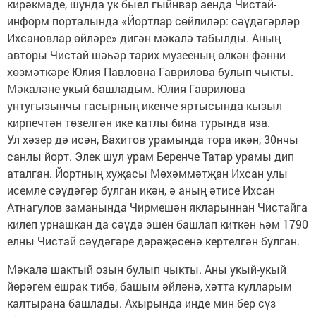
кирәкмәде, шунда ук быел гыйнвар аенда Чис­тай-
информ порталында «Йортлар сөйлиләр: сәүдәгәрләр
Ихсановлар өйләре» дигән мәкалә табылды. Аның
авторы Чистай шәһәр тарих музееның өлкән фәнни
хөзмәткәре Юлия Павловна Гаврилова булып чыкты.
Мәкаләне укый башладым. Юлия Гаврилова
унтугызынчы гасырның икенче яртысында кызыл
кирпечтән төзелгән ике катлы бина турында яза.
Ул хәзер дә исән, Вахитов урамында тора икән, 30нчы
санлы йорт. Элек шул урам Беренче Татар урамы дип
аталган. Йортның хуҗасы Мөхәммәтҗан Ихсан улы
исемле сәүдәгәр булган икән, ә аның әтисе Ихсан
Атнагулов заманында Чирмешән якларыннан Чистайга
килеп урнашкан да сәүдә эшен башлап киткән һәм 1790
елны Чистай сәүдәгәре дәрәҗәсенә кертелгән булган.
Мәкалә шактый озын булып чыкты. Аны укый-укый
йөрәгем ешрак тибә, башым әйләнә, хәтта кулларым
калтырана башлады. Ахырында инде мин бер сүз