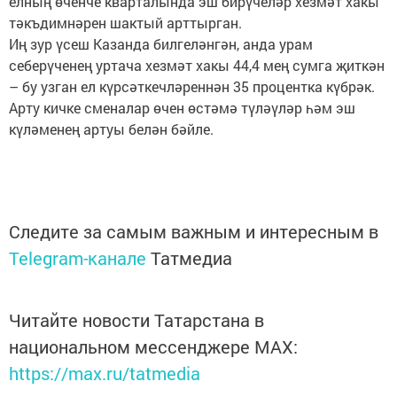
елның өченче кварталында эш бирүчеләр хезмәт хакы
тәкъдимнәрен шактый арттырган.
Иң зур үсеш Казанда билгеләнгән, анда урам
себерүченең уртача хезмәт хакы 44,4 мең сумга җиткән
– бу узган ел күрсәткечләреннән 35 процентка күбрәк.
Арту кичке сменалар өчен өстәмә түләүләр һәм эш
күләменең артуы белән бәйле.
Следите за самым важным и интересным в
Telegram-канале
Татмедиа
Читайте новости Татарстана в
национальном мессенджере MАХ:
https://max.ru/tatmedia