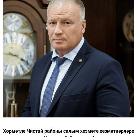
Хөрмәтле Чистай районы салым хезмәте хезмәткәрләре