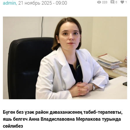
admin,
21 ноябрь 2025 - 09:00
220
0
1
Бүген без үзәк район дәваханәсенең табиб-терапевты,
яшь белгеч Анна Владиславовна Мерлакова турында
сөйлибез