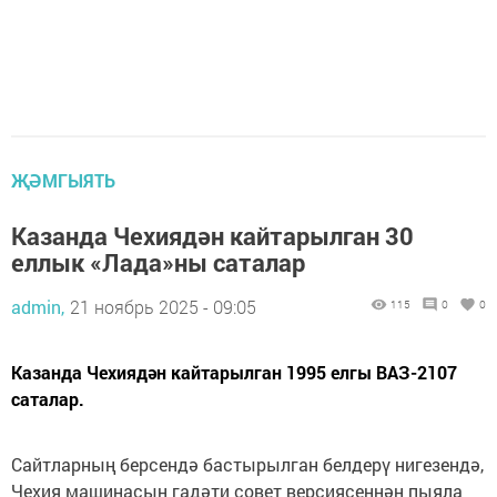
ҖӘМГЫЯТЬ
Казанда Чехиядән кайтарылган 30
еллык «Лада»ны саталар
admin,
21 ноябрь 2025 - 09:05
115
0
0
Казанда Чехиядән кайтарылган 1995 елгы ВАЗ-2107
саталар.
Сайтларның берсендә бастырылган белдерү нигезендә,
Чехия машинасын гадәти совет версиясеннән пыяла