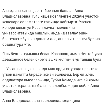
Агымдагы елның сентябреннән башлап Анна
Владиславовна 1343 кеше исәпләнгән 202нче участок
кешеләре сәламәтлеге хакында кайгырта. Үзенең
һөнәри юлын ул Казан дәүләт медицина
университетында башлый, анда «Дәвалау эше»
белгечлеге буенча диплом ала, аннары терапея буенча
ординатура үтә.
Яшь белгеч тумышы белән Казаннан, әмма Чистай үзәк
дәваханәсе белән бирегә эшкә килгәнче үк таныш була
— Узган елның кышында мин ординатурада практика
үткән вакытта биредә ике ай эшләдём. Бер ел элек,
ординатура кысаларында, Түбән Камада ике ай ярым
участок терапевты булып эшләдём, — дип сөйли Анна
Владиславовна.
Анна Владиславовна гаиләсендә медицина