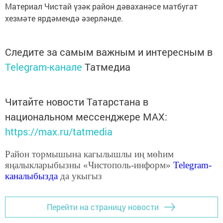
Материал Чистай үзәк район дәваханәсе матбугат
хезмәте ярдәмендә әзерләнде.
Следите за самым важным и интересным в
Telegram-канале
Татмедиа
Читайте новости Татарстана в
национальном мессенджере MАХ:
https://max.ru/tatmedia
Район тормышына кагылышлы иң мөһим
яңалыкларыбызны «Чистополь-информ»
Telegram
-
каналыбызда
да укыгыз
Перейти на страницу новости