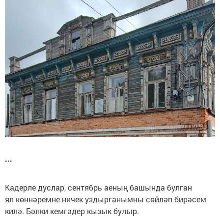
...
Кадерле дуслар, сентябрь аеның башында булган
ял көннәремне ничек уздырганымны сөйләп бирәсем
килә. Бәлки кемгәдер кызык булыр.