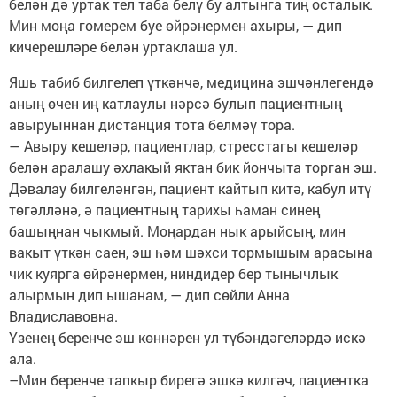
белән дә уртак тел таба белү бу алтынга тиң осталык.
Мин моңа гомерем буе өйрәнермен ахыры, — дип
кичерешләре белән уртаклаша ул.
Яшь табиб билгелеп үткәнчә, медицина эшчәнлегендә
аның өчен иң катлаулы нәрсә булып пациентның
авыруыннан дистанция тота белмәү тора.
— Авыру кешеләр, пациентлар, стресстагы кешеләр
белән аралашу әхлакый яктан бик йончыта торган эш.
Дәвалау билгеләнгән, пациент кайтып китә, кабул итү
төгәлләнә, ә пациентның тарихы һаман синең
башыңнан чыкмый. Моңардан нык арыйсың, мин
вакыт үткән саен, эш һәм шәхси тормышым арасына
чик куярга өйрәнермен, ниндидер бер тынычлык
алырмын дип ышанам, — дип сөйли Анна
Владиславовна.
Үзенең беренче эш көннәрен ул түбәндәгеләрдә искә
ала.
–Мин беренче тапкыр бирегә эшкә килгәч, пациентка