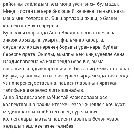
районны сайладым һәм моңа үкенгәнем булмады.
Миңа Чистай шәһәре бик ошый, кечкенә, тыныч, нәкъ
менә мин теләгәнчә. Эш шартлары яхшы, ә безнең
коллектив –зур горурлык.
Буш вакытларында Анна Владиславовна кечкенә
хикәяләр язарга, укырга, фильмнар карарга,
сәүдәгәрләр шәһәренең борыгы урамнары буйлап
йөрергә ярата. Зыялы, акыллы һәм киң күңелле Анна
Владиславовна үз һөнәрендә беренче, әмма
ышанычлы адымнарын ясый. Без аның хезмәт сөючән
булуы, җаваплылыгы, сизгерлеге ярдәмендә тиз арада
үз һөнәренең остасына, пациентларының яраткан
табибына әверелер дип ышанабыз.
Анна Владиславовна Чистай үзәк дәваханәсе
коллективына рәхим итегез! Сезгә җиңеллек, көч-куәт,
медицинага мәхәббәтегезнең сүрелмәвен,
коллегаларыгыз һәм пациентларыгыз белән үзара
аңлашып эшләвегезне телибез.