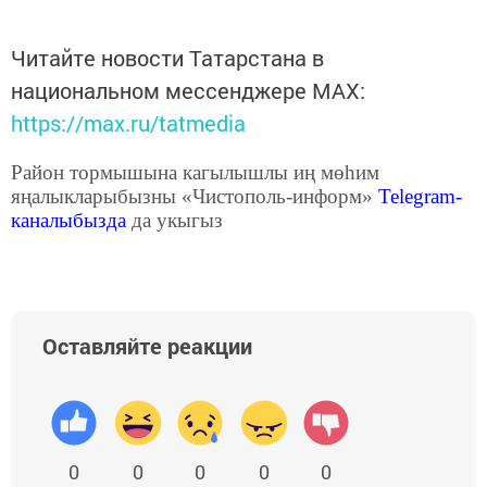
Читайте новости Татарстана в
национальном мессенджере MАХ:
https://max.ru/tatmedia
Район тормышына кагылышлы иң мөһим
яңалыкларыбызны «Чистополь-информ»
Telegram
-
каналыбызда
да укыгыз
Оставляйте реакции
0
0
0
0
0