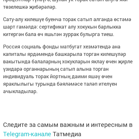
төзелешкә җибәрәләр.
Сату-алу килешүе буенча торак сатып алганда өстәмә
шарт гамәлдә: сертификат алу хокукын барлыкка
китергән бала өч яшьтән зуррак булырга тиеш.
Россия социаль фонды матбугат хезмәтендә ана
капиталы ярдәмендә башкарыла торган килешүләр
вакытында балаларның хокукларын яклау өчен җирле
үзидарә органнарының сатып алына торган
индивидуаль торак йортның даими яшәү өчен
яраклылыгы турында бәяләмәсе таләп ителүен
ачыкладылар.
Следите за самым важным и интересным в
Telegram-канале
Татмедиа