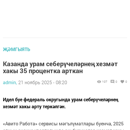
ҖӘМГЫЯТЬ
Казанда урам себерүчеләрнең хезмәт
хакы 35 процентка арткан
admin,
21 ноябрь 2025 - 08:20
107
0
0
Идел буе федераль округында урам себерүчеләрнең
хезмәт хакы арту теркәлгән.
«Авито Работа» сервисы мәгълүматлары буенча, 2025