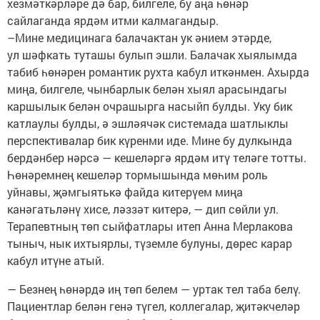
хезмәткәрләре дә бар, билгеле, бу аңа һөнәр
сайлаганда ярдәм итми калмагандыр.
–Мине медицинага балачактан ук әнием этәрде,
ул шәфкать туташы булып эшли. Балачак хыялымда
табиб һөнәрен романтик рухта кабул иткәнмен. Ахырда
миңа, билгеле, чынбарлык белән хыял арасындагы
каршылык белән очрашырга насыйп булды. Уку бик
катлаулы булды, ә эшләячәк системада шатлыклы
перспективалар бик күренми иде. Мине бу дулкында
бердәнбер нәрсә — кешеләргә ярдәм итү теләге тотты.
Һөнәремнең кешеләр тормышында мөһим роль
уйнавы, җәмгыятькә файда китерүем миңа
канәгатьләнү хисе, ләззәт китерә, — дип сөйли ул.
Терапевтның төп сыйфатлары итеп Анна Мерлакова
тыныч, нык ихтыярлы, түземле булуны, дөрес карар
кабул итүне атый.
— Безнең һөнәрдә иң төп белем — уртак тел таба белү.
Пациентлар белән генә түгел, коллегалар, җитәкчеләр