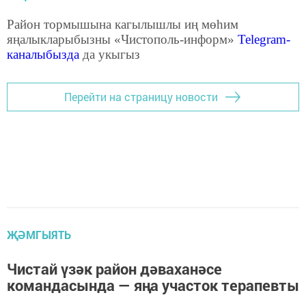
Район тормышына кагылышлы иң мөһим
яңалыкларыбызны «Чистополь-информ»
Telegram
-
каналыбызда
да укыгыз
Перейти на страницу новости
ҖӘМГЫЯТЬ
Чистай үзәк район дәваханәсе
командасында — яңа участок терапевты