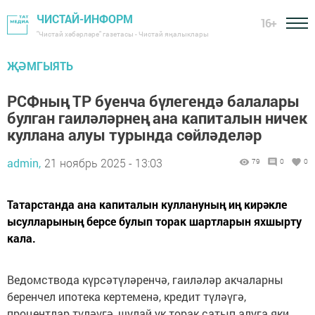
ЧИСТАЙ-ИНФОРМ
16+
"Чистай хәбәрләре" газетасы - Чистай яңалыклары
ҖӘМГЫЯТЬ
РСФның ТР буенча бүлегендә балалары
булган гаиләләрнең ана капиталын ничек
куллана алуы турында сөйләделәр
admin,
21 ноябрь 2025 - 13:03
79
0
0
Татарстанда ана капиталын куллануның иң кирәкле
ысулларының берсе булып торак шартларын яхшырту
кала.
Ведомствода күрсәтүләренчә, гаиләләр акчаларны
беренчел ипотека кертеменә, кредит түләүгә,
процентлар түләүгә, шулай ук торак сатып алуга яки