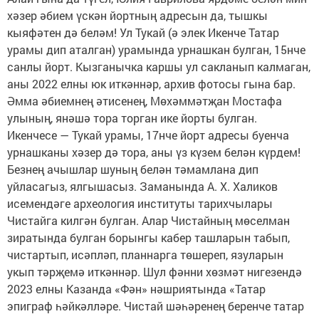
хәзер әбием үскән йортның адресын да, тышкы
кыяфәтен дә беләм! Ул Тукай (ә элек Икенче Татар
урамы дип аталган) урамында урнашкан булган, 15нче
санлы йорт. Кызганычка каршы ул сакланып калмаган,
аны 2022 елны юк иткәннәр, архив фотосы гына бар.
Әмма әбиемнең әтисенең, Мөхәммәтҗан Мос­тафа
улының, янәшә тора торган ике йорты булган.
Икенчесе — Тукай урамы, 17нче йорт адресы буенча
урнашканы хәзер дә тора, аны үз күзем белән күрдем!
Безнең ачышлар шуның белән тәмамлана дип
уйласагыз, ялгышасыз. Заманында А. Х. Халиков
исемендәге архео­логия институты тарихчылары
Чистайга килгән булган. Алар Чистайның мөселман
зиратында булган борынгы кабер ташларын табып,
чистартып, исәпләп, планнарга төшереп, язуларын
укып тәрҗемә иткәннәр. Шул фәнни хөзмәт нигезендә
2023 елны Казанда «Фән» нәшриятында «Татар
эпиграф һәйкәлләре. Чистай шәһәренең беренче татар