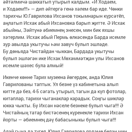
әйтәлмичә шаккатып утырып калдым. «И Ходаем,
и Ходаем!!!» — дип әйтергә генә хәлем бар иде. Чөнки
тарихчы Ю.Гаврилова Ихсанов токымнарын күрсәтёп,
аңлатып Исхак абый Ихсановка барып җитте. Ә Исхак
абыйны, Зәйтүнә әбиемнең энесен, мин бик яхшы
хәтерлим. Исхак абый Пермь өлкәсендә Барда исемле
зур авылда укытучы һәм завуч булып эшләде.
Бу дөньяда Чис­тайдан чыккан, Бардада укытучы
булып эшләгән ике Исхак Мөхәммәтҗан улы Ихсанов
исемле шәхес була алмый!
Икенче көнне Тарих музеена йөгердек, анда Юлия
Гаврилованы таптык. Ул безне үз кабинетына алып
китте дә без, 4-5 сәгать утырып, тагын да күп фотолар,
китаплар, тарихи чыганаклар карадык. Соңгы шикләр
юкка чыкты. Бу Ихсан нәселе безнеке булып чыга!!! Ә
Чистайның татар бистәсенең күренекле тарихи Ихсан
йорты — әбиемнең дәү бабасыныкы булып чыга!!!
Алай гына да түгел, Юлия Гаврилова ярдәме белән мин