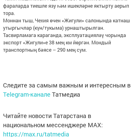
фараларда тиешле язу һәм ишекләрне яктырту аерып
тора.
Моннан тыш, Чехия өчен «Жигули» салонында катнаш
утыргычлар (күн/тукыма) урнаштырылган.
Тасвирламага караганда, эксплуатацияләү чорында
экспорт «Жигули»е 38 мең км йөргән. Мондый
транспортның бәясе – 290 мең сум.
Следите за самым важным и интересным в
Telegram-канале
Татмедиа
Читайте новости Татарстана в
национальном мессенджере MАХ:
https://max.ru/tatmedia