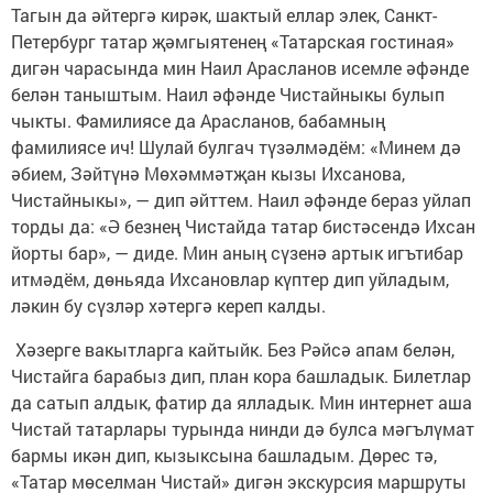
Тагын да әйтергә кирәк, шак­тый еллар элек, Санкт-
Петербург татар җәмгыятенең «Татарская гостиная»
дигән чарасында мин Наил Арасланов исемле әфәнде
белән таныштым. Наил әфәнде Чистайныкы булып
чыкты. Фамилиясе да Арасланов, бабамның
фамилиясе ич! Шулай булгач түзәлмәдём: «Минем дә
әбием, Зәйтүнә Мөхәммәтҗан кызы Ихсанова,
Чистайныкы», — дип әйттем. Наил әфәнде бераз уйлап
торды да: «Ә безнең Чистайда татар бистәсендә Ихсан
йорты бар», — диде. Мин аның сүзенә артык игътибар
итмәдём, дөньяда Ихсановлар күптер дип уйладым,
ләкин бу сүзләр хәтергә кереп калды.
Хәзерге вакытларга кайтыйк. Без Рәйсә апам белән,
Чистайга барабыз дип, план кора башладык. Билетлар
да сатып алдык, фатир да ялладык. Мин интернет аша
Чистай татарлары турында нинди дә булса мәгълүмат
бармы икән дип, кызыксына башладым. Дөрес тә,
«Татар мөселман Чистай» дигән экскурсия маршруты