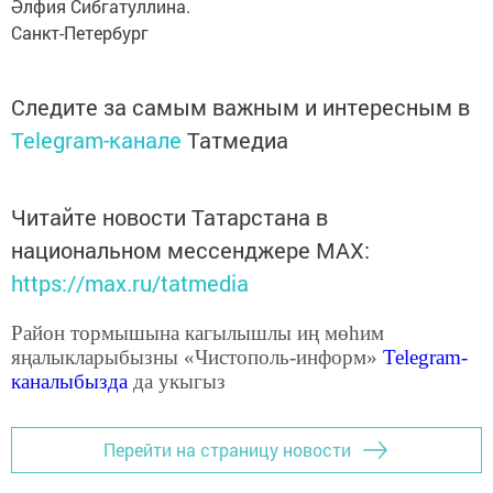
Әлфия Сибгатуллина.
Санкт-Петербург
Следите за самым важным и интересным в
Telegram-канале
Татмедиа
Читайте новости Татарстана в
национальном мессенджере MАХ:
https://max.ru/tatmedia
Район тормышына кагылышлы иң мөһим
яңалыкларыбызны «Чистополь-информ»
Telegram
-
каналыбызда
да укыгыз
Перейти на страницу новости