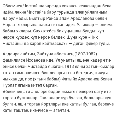
Әбиемнең Чистай шәһәрендә үскәнен кечкенәдән белә
идём, ләкин Чистайга бару турында элек уйлаганым
да булмады. Былтыр Рәйсә апам Арасланова белән
Норлат якларына сәяхәт иткән идек. Ул яклар — әнием,
бабам яклары. Сәяхәтебез бик уңышлы булды: күп
нәрсә күрдек, күп нәрсә белдек. Шуңа күрә «Ник
Чистайны да карап кайтмаска?» — дигән фикер туды.
Алданрак әйтим, Зәйтүнә әбиемнең (1897-1982)
фамилиясе Ихсанова иде. Ул уналты яшенә кадәр әти-
әнисе белән Чистайда яшәгән, 1913 елны хатын-кызлар
татар гимназиясен бишлеләргә генә бетергәч, кияүгә
чыккан да, ире (ягъни бабам) Фатыйх Арасланов белән
Нурлат ягына китеп барган.
Әбиемнең әти-әниләре бодай икмәге пешереп сату итә
торган булганнар. Гаиләләре зур булган, балалары күп
булган, яши торган йортлары ике катлы булган, беренче
каты таштан, икенчесе — агачтан.