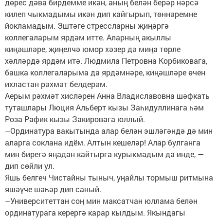
дөрес дәва бирдемме икән, аның белән берәр нәрсә
килеп чыкмадымы икән дип кайгырып, төннәремне
йокламадым. Эштәге стрессларны җиңәргә
коллегаларым ярдәм итте. Аларның акыллы
киңәшләре, җиңелчә юмор хәзер дә миңа төрле
хәлләрдә ярдәм итә. Людмила Петровна Корбиковага,
башка коллегаларыма да ярдәмнәре, киңәшләре өчен
ихластан рәхмәт белдерәм.
Аерым рәхмәт хисләрен Анна Владиславовна шәфкать
туташлары Люция Альберт кызы Заһидуллинага һәм
Роза Рафик кызы Закировага юллый.
–Ординатура вакытында алар белән эшләгәндә дә мин
аларга соклана идём. Алтын кешеләр! Алар булганга
мин бирегә яңадан кайтырга курыкмадым да инде, —
дип сөйли ул.
Яшь белгеч Чистайны тыныч, уңайлы тормыш ритмына
яшәүче шәһәр дип саный.
–Университеттан соң мин максатчан юллама белән
ординатурага керергә карар кылдым. Якындагы