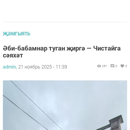
ҖӘМГЫЯТЬ
Әби-бабамнар туган җиргә — Чистайга
сәяхәт
admin,
21 ноябрь 2025 - 11:39
251
0
0