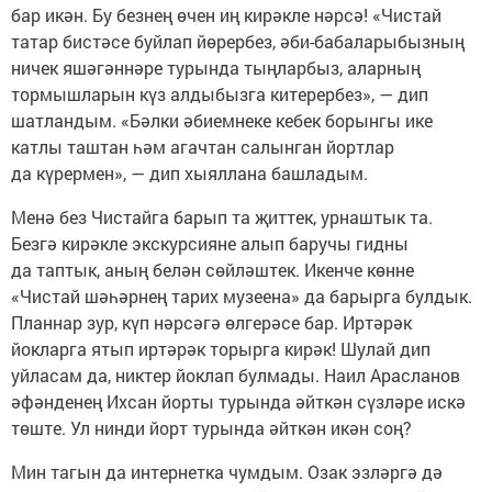
бар икән. Бу безнең өчен иң кирәкле нәрсә! «Чистай
татар бистәсе буйлап йөрербез, әби-бабаларыбызның
ничек яшәгәннәре турында тыңларбыз, аларның
тормышларын күз алдыбызга китерербез», — дип
шатландым. «Бәлки әбиемнеке кебек борынгы ике
катлы таштан һәм агачтан салынган йортлар
да күрермен», — дип хыяллана башладым.
Менә без Чистайга барып та җиттек, урнаштык та.
Безгә кирәкле экскурсияне алып баручы гидны
да таптык, аның белән сөйләштек. Икенче көнне
«Чистай шәһәрнең тарих музеена» да барырга булдык.
Планнар зур, күп нәрсәгә өлгерәсе бар. Иртәрәк
йокларга ятып иртәрәк торырга кирәк! Шулай дип
уйласам да, никтер йоклап булмады. Наил Арасланов
әфәнденең Ихсан йорты турында әйткән сүзләре искә
төште. Ул нинди йорт турында әйткән икән соң?
Мин тагын да интернетка чумдым. Озак эзләргә дә