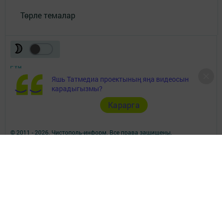
Төрле темалар
Яшь Татмедиа проектының яңа видеосын
карадыгызмы?
Телефон АО «ТАТМЕДИА»:
(843) 222 09 84
Карарга
16+
© 2011 - 2026. Чистополь-информ. Все права защищены.
© ТАТМЕДИА. Все материалы, размещенные на сайте, защищены
законом.
Перепечатка, воспроизведение и распространение в любом объеме
информации,
размещенной на сайте, возможна только с письменного согласия
редакций СМИ.
При поддержке Республиканского агентства по печати и массовым
коммуникациям.
Наименование СМИ: Чистополь-информ
№ записи о регистрации СМИ, дата: Эл №ФС77-73817 от 28.09.2018 г.