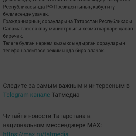
Республикасында РФ Президентының кабул итү
бүлмәсендә узачак.
Гражданнарның сорауларына Татарстан Республикасы
Сәламәтлек саклау министрлыгы хезмәткәрләре җавап
бирәчәк.
Теләге булган һәркем кызыксындырган сорауларын
телефон элемтәсе режимында бирә алачак.
Следите за самым важным и интересным в
Telegram-канале
Татмедиа
Читайте новости Татарстана в
национальном мессенджере MАХ:
https://max.ru/tatmedia