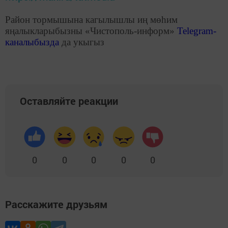
Район тормышына кагылышлы иң мөһим
яңалыкларыбызны «Чистополь-информ»
Telegram
-
каналыбызда
да укыгыз
Оставляйте реакции
0
0
0
0
0
Расскажите друзьям