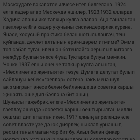
Мәскәүдәге вәкаләтле илчесе итеп билгеләнә. 1924
елга кадәр алар Мәскәүдә яшиләр. 1923,1932 елларда
Хәдичә апаны ике тапкыр кулга алалар. Аңа ташланган
гаепләр әлёгә кадәр укучыны сискәндерерлек күренә.
Янәсе, хосусый практика белән шөгыльләнгәч, теш
куйганда, дәүләт алтынын әрәм-шәрәм итмиме? Әмма
төп сәбәп туган иленнән бөтенләйгә аерылып китәргә
мәҗбүр булган энесе Фуад Туктаров булуы мөмкин.
Чөнки 1937 елны өченче тапкыр кулга алынгач,
«Мөслимәләр җәмгыяте» төзүе, Думага депутат булып
сайлануы кебек «гаепләр» өстенә нәкъ менә шул
ак эмигрант энесе белән бәйләнеше дә советка каршы
җинаять эше дип бәяләнә бит аның.
Шунысы гаҗәбрәк, әлеге «Мөслимәләр җәмгыяте»
гаепләү эшендә «советка каршы оештырылган милли
оешма» дип аталган икән. 1917 елның апрелендә әле
совет власте үзе дә юк диярлек, ныклап урнашып,
рәсми танылмаган чор бит бу. Акыл белән фикер
йөрткәндә, хатын-кыз оешмаларын, советлар властька