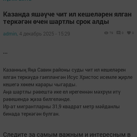
Казанда яшәүче чит ил кешеләрен ялган
теркәгән өчен шартлы срок алды
admin,
4 декабрь 2025 - 15:29
79
0
0
...
Казанның Яңа Савин районы суды чит ил кешеләрен
ялган теркәүдә гаепләнгән Исус Христос исемле җирле
кешегә хөкем карары чыгарды.
Аңа шартлы рәвештә ике ел ирегеннән мәхрүм итү
рәвешендә җәза билгеләнде.
Ир-ат мигрантларны 31,9 квадрат метр мәйданлы
бинада теркәгән булган.
Следите за самым важным и интересным в