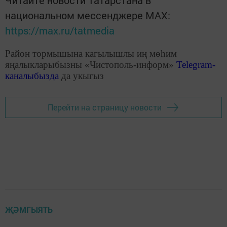
национальном мессенджере MАХ:
https://max.ru/tatmedia
Район тормышына кагылышлы иң мөһим
яңалыкларыбызны «Чистополь-информ»
Telegram
-
каналыбызда
да укыгыз
Перейти на страницу новости
ҖӘМГЫЯТЬ