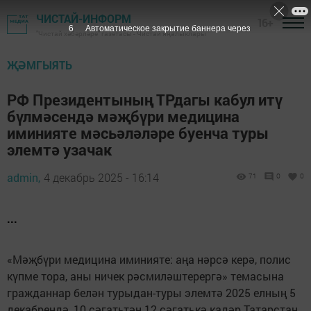
ЧИСТАЙ-ИНФОРМ
16+
5
Автоматическое закрытие баннера через
"Чистай хәбәрләре" газетасы - Чистай яңалыклары
ҖӘМГЫЯТЬ
РФ Президентының ТРдагы кабул итү
бүлмәсендә мәҗбүри медицина
иминияте мәсьәләләре буенча туры
элемтә узачак
admin,
4 декабрь 2025 - 16:14
71
0
0
...
«Мәҗбүри медицина иминияте: аңа нәрсә керә, полис
күпме тора, аны ничек рәсмиләштерергә» темасына
гражданнар белән турыдан-туры элемтә 2025 елның 5
декабрендә, 10 сәгатьтән 12 сәгатькә кадәр Татарстан