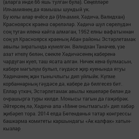
(аларга инде 66 яшь тулган була). Сеңелләре
Илһамиянең дә язмышы шундый ук.
Бу юлы алар өчёсе дә (Илһамия, Хәдичә, Вәлидхан)
Красноярск краена сөреләләр. Хәдичә шул сөрелүдән
соң туган иленә кайта алмаган, 1952 елны вафатыннан
соң ул Красноярск краеның Абан районы Эстәрлетамак
авылы зиратында күмелгән. Вәлидхан Таначев, үзе
азат ителү белән, сөекле Хәдичәсенең каберенә
чардуган куеп, таш ясата алган. Ничек кенә булмасын,
кабере мәгълүм булып, гәүдәсе җир куенында ятуы
Хәдичәнең җан тынычлыгы дип уйлыйк. Күпме
корбаннарның гәүдәсе дә, кабере дә билгесез бит.
Еллар үткәч, Эстәрлетамак авылы кешеләре белән дә
очрашырга туры килде. Монысы тагын да гаҗәбрәк.
Әйтерсең лә, Хәдичә апа «Мине онытмагыз!» дип хәбәр
җибәреп тора. 2014 елда Бөтендөнья татар конгрессы
башкарма комитеты каршындагы «Ак калфак» хатын-
кызлар