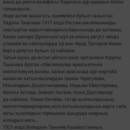
аның да рәисе вазифасы Хәдичәгә зур ышаныч белән
тапшырыла.
Инде актив җәмәгать эшлеклесе булып танылган
Хәдичә Таначева 1917 елда Россия мөселманнары
оештырган корылтайларның барысында да катнаша,
Казан шәһәре Думасына шул ук елның август аенда
үткәрелгән сайлауларда туганы Фуад Туктаров белән
бергә депутат булып та сайлана.
Тагын шуны да өстәп әйтәсе килә: җитәкчесе Хәдичә
Таначева булган «Мөслимәләр җәмгыяте»нә
милләтнең иң зыялы, халык арасында зур мәртәбә
казанган хатын-кызлардан Әминә Терегулова,
Маһипәрвәз Дәүләткилдеева, Мәрьям Мөштәриева,
Фатиха Аитова, Зәйнәп Хәсәни, Әсма Даутовалар
да сайлана. Ләкин Октябрь татар зыялыларының,
милләтпәрвәрләрнең изге омтылышларына киртә сала,
якты хыялларын тормышка ашыруда аларның
юлларын кисә…
1921 елда Вәлидхан Таначев Казакъ­станның