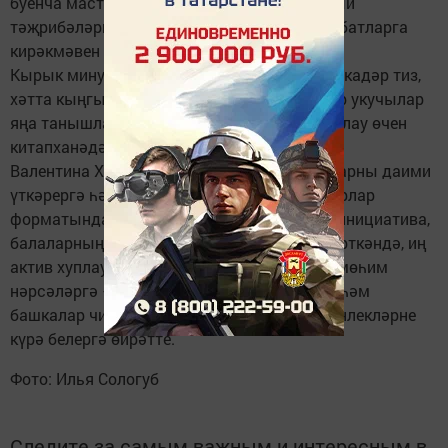
буенча мастер-класс күрсәтте, әмма мондый
тәҗрибәләрне өйдә кирәкмәгән очракта кабатларга
кирәкмәвен кисәтте.
Кырык минут сизелмичә дә үтёп китте. Шулкадәр тиз,
хәтта кыңгырау чыңлаганнан соң да кайбер укучылар
яңа танышлары белән шашка уенын тәмамлау өчен
китапханәдә калдылар.
Валентина Хөснетдинова мондый очрашуларны даими
үткәрергә һәм өстәл уеннары буенча турнирлар
форматында уздырырга тәкъдим итте. Бу инициатива,
балаларның шат күзләренә карап фикер йөрткәндә, иң
актив хуплау табачак. Бу дәрес чыннан да мөһим
нәрсәләргә — яхшылыкка, үзара аңлашуга һәм
башкалар чикләүләр күргән урында мөмкинлекләрне
күрә белергә өйрәтте.
Фото: Илья Сологуб
Следите за самым важным и интересным в