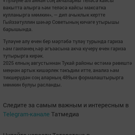
«Түләүне алганнан соң акчаларны теләсә кайсы
вакытта алырга һәм теләсә кайсы максатка
кулланырга мөмкин», — дип ачыклык кертте
Гыйззәтуллин шәһәр Советының кичәге утырышы
барышында.
Түләүне алу өчен бер мәртәбә түләү турында гариза
һәм гаиләнең һәр әгъзасына акча күчерү өчен гариза
тутырырга кирәк.
2025 елның августыннан Тукай районы өстәмә рәвештә
меңнән артык кишәрлек тәкъдим итте, анализ һәм
тикшерүдән соң аларның 489ын формалаштырырга
мөмкин булуы расланды.
Следите за самым важным и интересным в
Telegram-канале
Татмедиа
Читайте новости Татарстана в