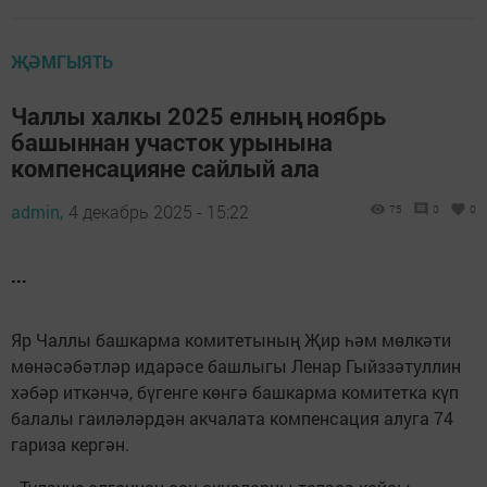
ҖӘМГЫЯТЬ
Чаллы халкы 2025 елның ноябрь
башыннан участок урынына
компенсацияне сайлый ала
admin,
4 декабрь 2025 - 15:22
75
0
0
...
Яр Чаллы башкарма комитетының Җир һәм мөлкәти
мөнәсәбәтләр идарәсе башлыгы Ленар Гыйззәтуллин
хәбәр иткәнчә, бүгенге көнгә башкарма комитетка күп
балалы гаиләләрдән акчалата компенсация алуга 74
гариза кергән.