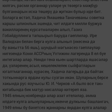
килгәч, рәсми органнар үзләре үк төзергә мәҗбүр
булганнарын искә төшерү дә җиткән булыр иде бит.
Боларга өстәп, Хәдичә Ямашева-Таначеваны советка
каршы шпионлык эшендә, чит илдәге милли буржуа
вәкилләренең күрсәтмәләрен алып, Газиз
Гобәйдуллинга тапшырып баруда гаеплиләр. Ире
Вәлидхан белән бергә кулга алынып (икесенә дә
бу вакытта 56 яшь), шундый мәгънәсез гаепләүләр
нигезендә Коми АССРның Ухтижим лагеренда 8 ел буе
интегәләр алар. Нинди генә кыен шартларда яшәсәләр
дә, үзләренең асыл, кешелеклелек сыйфатларын
югалтмаганнар, күрәсең. Хәдичә лагерьда да байтак
тоткыннарга ярдәм кулы сузган икән. Шуларның берсе
хакында рус язучысы Ю. И. Чирков «А было все так»
китабында бик матур мисаллар китереп яза.
1945 елның ноябрендә алар азат ите­ләләр, әмма
илдәге кулга алынуларның икенче дулкыны башлангач,
1949 елны бу бәхетсез җаннарны яңадан кулга алалар