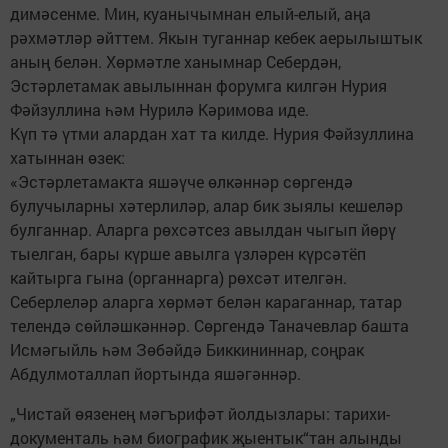
димәсенме. Мин, куанычымнан елый-елый, аңа
рәхмәтләр әйттем. Якын туганнар кебек аерылыштык
аның белән. Хөрмәтле ханымнар Себердән,
Эстәрлетамак авылыннан форумга килгән Нурия
Фәйзуллина һәм Нурилә Кәримова иде.
Күп тә үтми алардан хат та килде. Нурия Фәйзуллина
хатыннан өзек:
«Эстәрлетамакта яшәүче өлкәннәр сөргендә
булучыларны хәтерлиләр, алар бик зыялы кешеләр
булганнар. Аларга рөхсәтсез авылдан чыгып йөрү
тыелган, бары күрше авылга үзләрен күрсәтёп
кайтырга гына (органнарга) рөхсәт ителгән.
Себерлеләр аларга хөрмәт белән караганнар, татар
телендә сөйләшкәннәр. Сөргендә Таначевлар башта
Исмәгыйль һәм Зөбәйдә Биккининнар, соңрак
Абдулмоталлап йортында яшәгәннәр.
„Чистай өязенең мәгърифәт йолдызлары: тарихи-
документаль һәм биографик җыентык“тан алынды