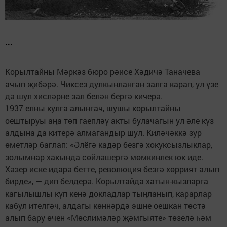
...
Корылтайны Мәркәз бюро рәисе Хәдичә Таначева
ачып җибәрә. Чиксез дулкынланган залга карап, ул үзе
дә шул хисләрне зал белән бергә кичерә.
1937 елны кулга алынгач, шушы корылтайны
оештыруы аңа төп гаепләү акты булачагын ул әле күз
алдына да китерә алмагандыр шул. Киләчәккә зур
өметләр баглап: «Әлёгә кадәр безгә хокуксызлыклар,
золымнар хакында сөйләшергә мөмкинлек юк иде.
Хәзер иске идарә бетте, революция безгә хөррият алып
бирде», — дип белдерә. Корылтайда хатын-кызларга
кагылышлы күп кенә докладлар тыңланып, карарлар
кабул ителгәч, алдагы көннәрдә эшне оешкан төстә
алып бару өчен «Мөслимәләр җәмгыяте» төзелә һәм