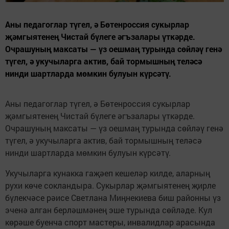
Аны педагоглар түгел, ә Бөтенроссия сукырлар
җәмгыятенең Чистай бүлеге әгъзалары үткәрде.
Очрашуның максаты — үз оешмаң турында сөйләү генә
түгел, ә укучыларга актив, бай тормышның теләсә
нинди шартларда мөмкин булуын күрсәтү.
Аны педагоглар түгел, ә Бөтенроссия сукырлар
җәмгыятенең Чистай бүлеге әгъзалары үткәрде.
Очрашуның максаты — үз оешмаң турында сөйләү генә
түгел, ә укучыларга актив, бай тормышның теләсә
нинди шартларда мөмкин булуын күрсәтү.
Укучыларга кунакка гаҗәеп кешеләр килде, аларның
рухи көче сокландыра. Сукырлар җәмгыятенең җирле
бүлекчәсе рәисе Светлана Миңнекиева биш районны үз
эченә алган берләшмәнең эше турында сөйләде. Кул
көрәше буенча спорт мастеры, инвалидлар арасында