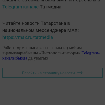
Telegram-канале
Татмедиа
Читайте новости Татарстана в
национальном мессенджере MАХ:
https://max.ru/tatmedia
Район тормышына кагылышлы иң мөһим
яңалыкларыбызны «Чистополь-информ»
Telegram
-
каналыбызда
да укыгыз
Перейти на страницу новости