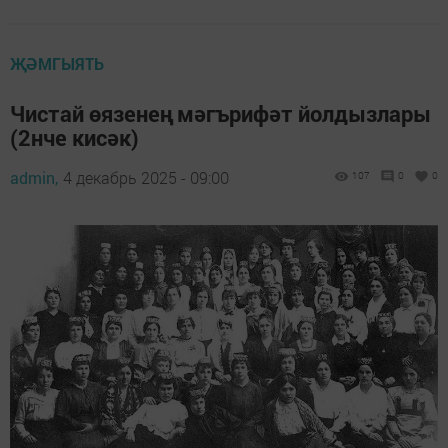
ҖӘМГЫЯТЬ
Чистай өязенең мәгърифәт йолдызлары
(2нче кисәк)
admin,
4 декабрь 2025 - 09:00
107
0
0