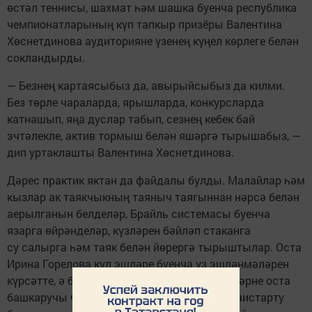
өстәл теннисы, шахмат һәм шашка буенча республика
чемпионатларының күп тапкыр призёры Валентина
Хөснетдинова аудиторияне үзенең күңел көрлеге белән
сокландырды.
— Безнең картаясыбыз да, авырыйсыбыз да килми.
Без төрле чараларда, ярышларда, конкурсларда
катнашып, яңа дуслар табып, сезнең кебек бай
эчтәлекле, актив тормыш белән яшәргә тырышабыз, —
дип уртаклашты Валентина Хөснетдинова.
Дәрес практик яктан да файдалы булды. Малайлар һәм
кызлар ак таякчыкның таяныч таягыннан нәрсә белән
аерылганын белделәр, Брайль системасы буенча
язарга өйрәнделәр, күзләрен бәйләп стаканга
су салырга һәм таяк белән йөрергә тырыштылар. Оста
Ирина Горелова кул эшләре буенча үз эшләнмәләрен
күрсәтте, ә бер кул белән көнкүрештәге эшләрне оста
башкаручы Фәния Мөхәммәдиева бәрәңге чистарту