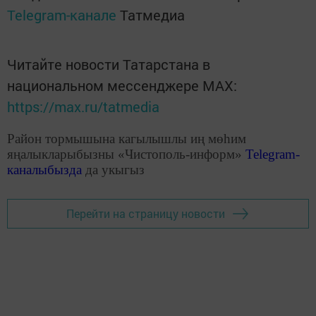
Telegram-канале
Татмедиа
Читайте новости Татарстана в
национальном мессенджере MАХ:
https://max.ru/tatmedia
Район тормышына кагылышлы иң мөһим
яңалыкларыбызны «Чистополь-информ»
Telegram
-
каналыбызда
да укыгыз
Перейти на страницу новости