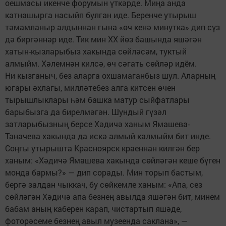
оешмасы икенче форумын үткәрде. Миңа анда
катнашырга насыйп булган иде. Беренче утырыш
тәмамланыр алдыннан гына «өч кенә минутка» дип сүз
дә биргәннәр иде. Тик мин XX йөз башында яшәгән
хатын-кызларыбыз хакында сөйләсәм, туктый
алмыйм. Хәлемнән килсә, өч сәгать сөйләр идём.
Ни кызганыч, без аларга охшамаганбыз шул. Аларның
югары әхлагы, милләтебез алга китсен өчен
тырышлык­лары һәм башка матур сыйфатлары
барыбызга да бирелмәгән. Шундый гүзәл
затларыбызның берсе Хәдичә ханым Ямашева-
Таначева хакында да искә алмый калмыйм бит инде.
Соңгы утырышта Красноярск краеннан килгән бер
ханым: «Хәдичә Ямашева хакында сөйләгән кеше бүген
монда бармы?» — дип сорады. Мин торып бастым,
бергә залдан чыккач, бу сөйкемле ханым: «Апа, сез
сөйләгән Хәдичә апа безнең авылда яшәгән бит, минем
бабам аның каберен карап, чистартып яшәде,
фоторәсеме безнең авыл музеенда саклана», —