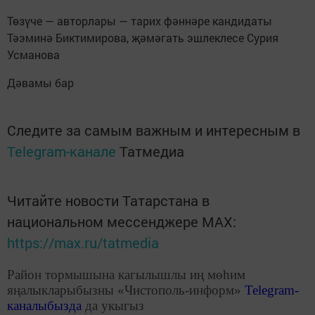
Төзүче — авторлары — тарих фәннәре кандидаты
Тәэминә Биктимирова, җәмәгать эшлеклесе Сурия
Усманова
Дәвамы бар
Следите за самым важным и интересным в
Telegram-канале
Татмедиа
Читайте новости Татарстана в
национальном мессенджере MАХ:
https://max.ru/tatmedia
Район тормышына кагылышлы иң мөһим
яңалыкларыбызны «Чистополь-информ»
Telegram
-
каналыбызда
да укыгыз