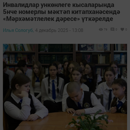
Инвалидлар ункөнлеге кысаларында
5нче номерлы мәктәп китапханәсендә
«Мәрхәмәтлелек дәресе» үткәрелде
Илья Сологуб,
4 декабрь 2025 - 13:08
79
0
0