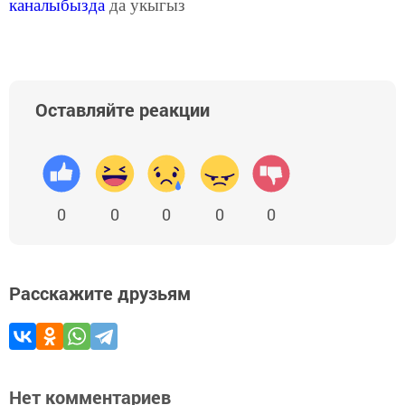
каналыбызда
да укыгыз
Оставляйте реакции
0
0
0
0
0
Расскажите друзьям
Нет комментариев