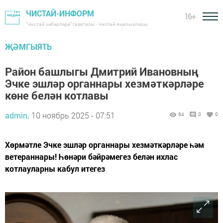
ЧИСТАЙ-ИНФОРМ
16+
"Чистай хәбәрләре" газетасы - Чистай яңалыклары
ҖӘМГЫЯТЬ
Район башлыгы Дмитрий Ивановның
Эчке эшләр органнары хезмәткәрләре
көне белән котлавы
admin,
10 ноябрь 2025 - 07:51
64
0
0
Хөрмәтле Эчке эшләр органнары хезмәткәрләре һәм
ветераннары! Һөнәри бәйрәмегез белән ихлас
котлауларны кабул итегез