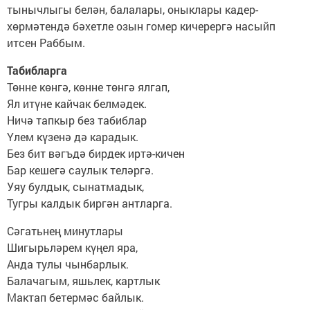
тынычлыгы белән, балалары, оныклары кадер-
хөрмәтендә бәхетле озын гомер кичерергә насыйп
итсен Раббым.
Табибларга
Төнне көнгә, көнне төнгә ялгап,
Ял итүне кайчак белмәдек.
Ничә тапкыр без табиблар
Үлем күзенә дә карадык.
Без бит вәгъдә бирдек иртә-кичен
Бар кешегә саулык теләргә.
Уяу булдык, сынатмадык,
Тугры калдык биргән антларга.
Сәгатьнең минутлары
Шигырьләрем күңел яра,
Анда тулы чынбарлык.
Балачагым, яшьлек, картлык
Мактап бетермәс байлык.