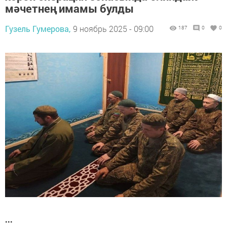
мәчетнең имамы булды
Гузель Гумерова,
9 ноябрь 2025 - 09:00
187
0
0
...