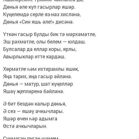
Дөнья әле күп гасырлар яшәр.
Күңелемдә серле яз-наз хисләнә,
Дөнья «Син яшь әле!» дисәнә.
Үткән гасыр булды бик тә мәрхәмәтле,
Эш рәхмәтле, олы белем — юлдаш.
Булсалар да еллар коры, ярлы,
Авырлыклар итте кардәш.
Хөрмәтле һәм ихтирамлы яшик,
Яңа тарих, яңа гасыр әйләнә.
Дөнья — матур, шат күңелләр
Яшәү җепләренә бәйләнә.
Ә бит бездән калыр дөнья,
Ә сез — яшәү ачкычлары.
Яшәр өчен һәр адымга
Өстә ачкычларын.
Сүнмәгән янган шәмем