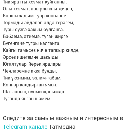
Тик яратты хезмәт куйганны.
Олы хезмәт, авырлыкны җиңеп,
Каршыладым туар көннәрне.
Тормады әйдәләп алда тёрәгем,
Туры сүзгә хакым булганга.
Бабаема, әтиемә, туган җиргә
Бүгенгәчә тугры калганга.
Кайгы гамьсез ничә тапкыр килде,
Әрсез ишегемне шакыды.
Югалтулар, йөрәк яралары
Чәчләремне акка буяды.
Тик үкенмим, эзлим-табам,
Көннәр калдырган ямен.
Шатланып, сүнми җанымда
Туганда янган шәмем.
Следите за самым важным и интересным в
Telegram-канале
Татмедиа