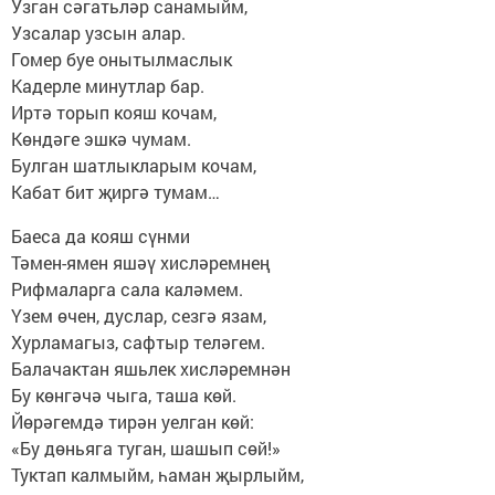
Узган сәгатьләр санамыйм,
Узсалар узсын алар.
Гомер буе онытылмаслык
Кадерле минутлар бар.
Иртә торып кояш кочам,
Көндәге эшкә чумам.
Булган шатлыкларым кочам,
Кабат бит җиргә тумам…
Баеса да кояш сүнми
Тәмен-ямен яшәү хисләремнең
Рифмаларга сала каләмем.
Үзем өчен, дуслар, сезгә язам,
Хурламагыз, сафтыр теләгем.
Балачактан яшьлек хисләремнән
Бу көнгәчә чыга, таша көй.
Йөрәгемдә тирән уелган көй:
«Бу дөньяга туган, шашып сөй!»
Туктап калмыйм, һаман җырлыйм,