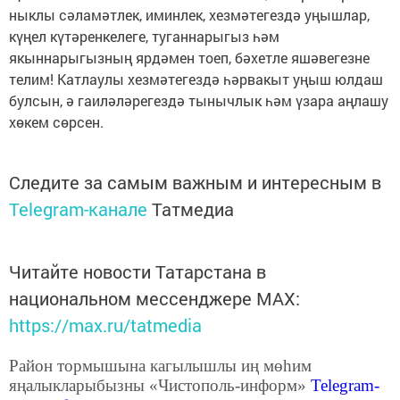
ныклы сәламәтлек, иминлек, хезмәтегездә уңышлар,
күңел күтәренкелеге, туганнарыгыз һәм
якыннарыгызның ярдәмен тоеп, бәхетле яшәвегезне
телим! Катлаулы хезмәтегездә һәрвакыт уңыш юлдаш
булсын, ә гаиләләрегездә тынычлык һәм үзара аңлашу
хөкем сөрсен.
Следите за самым важным и интересным в
Telegram-канале
Татмедиа
Читайте новости Татарстана в
национальном мессенджере MАХ:
https://max.ru/tatmedia
Район тормышына кагылышлы иң мөһим
яңалыкларыбызны «Чистополь-информ»
Telegram
-