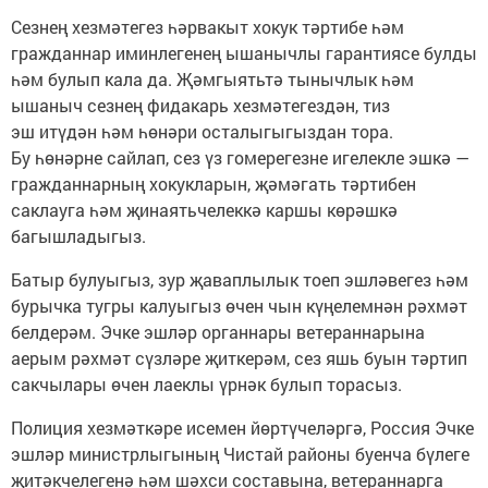
Сезнең хезмәтегез һәрвакыт хокук тәртибе һәм
гражданнар иминлегенең ышанычлы гарантиясе булды
һәм булып кала да. Җәмгыятьтә тынычлык һәм
ышаныч сезнең фидакарь хезмәтегездән, тиз
эш итүдән һәм һөнәри осталыгыгыздан тора.
Бу һөнәрне сайлап, сез үз гомерегезне игелекле эшкә —
гражданнарның хокукларын, җәмәгать тәртибен
саклауга һәм җинаятьчелеккә каршы көрәшкә
багышладыгыз.
Батыр булуыгыз, зур җаваплылык тоеп эшләвегез һәм
бурычка тугры калуыгыз өчен чын күңелемнән рәхмәт
белдерәм. Эчке эшләр органнары ветераннарына
аерым рәхмәт сүзләре җиткерәм, сез яшь буын тәртип
сакчылары өчен лаеклы үрнәк булып торасыз.
Полиция хезмәткәре исемен йөртүчеләргә, Россия Эчке
эшләр министрлыгының Чистай районы буенча бүлеге
җитәкчелегенә һәм шәхси составына, ветераннарга