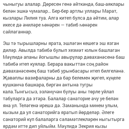
чыныгуы алалар. Дөресен генә әйткәндә, баш-аяклары
белән эшкә чумалар… Бер-бер артлы уллары Марат,
кызлары Лилия туа. Алга китеп булса да әйтим, алар
икесе дә әниләре һөнәрен — табиб һөнәрен
сайлаганнар.
Эш тә тырышларны ярата, эшләгән кешегә эш язган
диләр. Авылда табибә булып хезмәт юлын башлаган
Мәүлидә апаны йогышлы авырулар дәваханәсенә баш
табибә итеп куялар. Берара вакыттан соң район
дәваханәсенең баш табиб урынбасары итеп билгеләнә.
Җаваплы вазифаларны да бар белемен җигеп, күңеле
кушканча башкара, биргән антына тугры
кала.Тынгысыз, эзләнүчән булуы аны төрле уйлап
табуларга да этәрә. Балалар санаторие ачу уе белән
яна ул. Теләгенә ирешә дә. Заманында минем улым,
кызым да ул санаторийга яратып йөрделәр. Әлеге
санаторий күп балаларга сәламәтлекләрен ныгытырга
ярдәм итте дип уйлыйм. Мәүлидә Зек­рия кызы