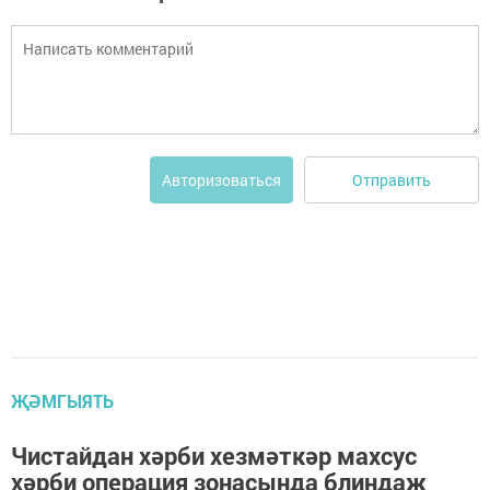
Отправить
Авторизоваться
ҖӘМГЫЯТЬ
Чистайдан хәрби хезмәткәр махсус
хәрби операция зонасында блиндаж