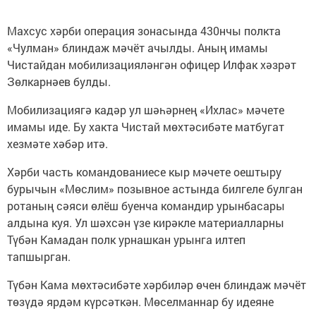
Махсус хәрби операция зонасында 430нчы полкта
«Чулман» блиндаж мәчёт ачылды. Аның имамы
Чистайдан мобилизацияләнгән офицер Илфак хәзрәт
Зөлкарнәев булды.
Мобилизациягә кадәр ул шәһәрнең «Ихлас» мәчете
имамы иде. Бу хакта Чистай мөхтәсибәте матбугат
хезмәте хәбәр итә.
Хәрби часть командованиесе кыр мәчете оештыру
бурычын «Мөслим» позывное астында билгеле булган
ротаның сәяси өлёш буенча командир урынбасары
алдына куя. Ул шәхсән үзе кирәкле материалларны
Түбән Камадан полк урнашкан урынга илтеп
тапшырган.
Түбән Кама мөхтәсибәте хәрбиләр өчен блиндаж мәчёт
төзүдә ярдәм күрсәткән. Мөселманнар бу идеяне