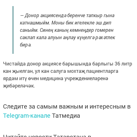
— Донор акциясендә беренче тапкыр гына
катнашмыйм. Моны бик игелекле эш дип
саныйм. Синең каның кемнеңдер гомерен
саклап кала алуын аңлау күңелгә рәхәтлек
бирә.
Чистайда донор акциясе барышында барлыгы 36 литр
кан җыелган, ул кан салуга мохтаҗ пациентларга
ярдәм итү өчен медицина учреждениеләренә
җибәреләчәк.
Следите за самым важным и интересным в
Telegram-канале
Татмедиа
Читайте новости Татарстана в