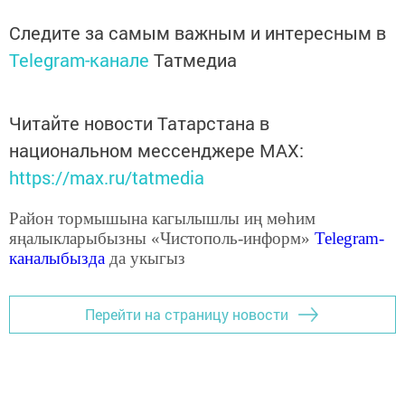
Следите за самым важным и интересным в
Telegram-канале
Татмедиа
Читайте новости Татарстана в
национальном мессенджере MАХ:
https://max.ru/tatmedia
Район тормышына кагылышлы иң мөһим
яңалыкларыбызны «Чистополь-информ»
Telegram
-
каналыбызда
да укыгыз
Перейти на страницу новости