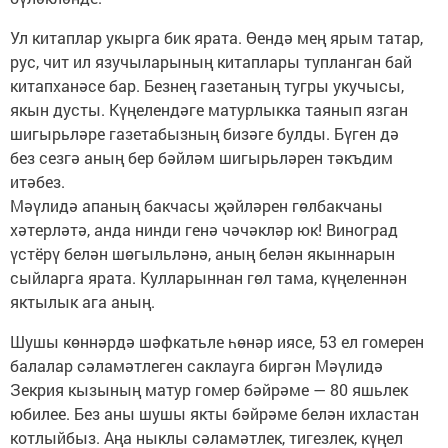
Ул китаплар укырга бик ярата. Өендә мең ярым татар,
рус, чит ил язучы­ларының китаплары тупланган бай
китапханәсе бар. Безнең газетаның туг­ры укучысы,
якын дусты. Күңелендәге матурлыкка таянып язган
шигырьләре газетабызның бизә­ге булды. Бүген дә
без сезгә аның бер бәйләм шигырьләрен тәкъдим
итәбез.
Мәүлидә апаның бакчасы җәйләрен гөлбакчаны
хәтерләтә, анда нинди генә чәчәкләр юк! Виноград
үстёрү белән шөгыльләнә, аның белән якыннарын
сыйларга ярата. Кулларыннан гөл тама, күңеленнән
яктылык ага аның.
Шушы көннәрдә шәфкатьле һөнәр иясе, 53 ел гомерен
балалар сәламәтлеген саклауга биргән Мәүлидә
Зекрия кызының матур гомер бәйрәме — 80 яшьлек
юбилее. Без аны шушы якты бәйрәме белән ихластан
котлыйбыз. Аңа нык­лы сәламәтлек, тигезлек, күңел