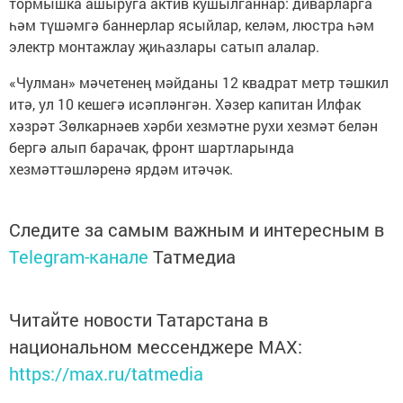
тормышка ашыруга актив кушылганнар: диварларга
һәм түшәмгә баннерлар ясыйлар, келәм, люстра һәм
электр монтажлау җиһазлары сатып алалар.
«Чулман» мәчетенең мәйданы 12 квадрат метр тәшкил
итә, ул 10 кешегә исәпләнгән. Хәзер капитан Илфак
хәзрәт Зөлкарнәев хәрби хезмәтне рухи хезмәт белән
бергә алып барачак, фронт шартларында
хезмәттәшләренә ярдәм итәчәк.
Следите за самым важным и интересным в
Telegram-канале
Татмедиа
Читайте новости Татарстана в
национальном мессенджере MАХ:
https://max.ru/tatmedia