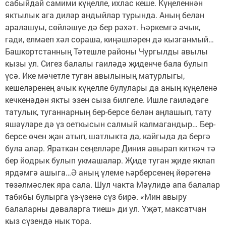
сабыйдай самими күңелле, ихлас кеше. Күңеленнән
яктылык ага диләр андыйлар турында. Аның белән
аралашуы, сөйләшүе дә бер рәхәт. Һәркемгә ачык,
гади, елмаеп хәл сораша, киңәшләрен дә кызганмый…
Башкортстанның Тәтешле районы Чургылды авылы
кызы ул. Сигез балалы гаиләдә җиденче бала булып
үсә. Ике мәчетле туган авылының матурлыгы,
кешеләренең ачык күңелле булулары да аның күңеленә
кечкенәдән якты эзен сыза билгеле. Ишле гаиләдәге
татулык, туганнарның бер-берсе белән аңлашып, тату
яшәүләре дә үз оеткысын салмый калмагандыр… Бер-
берсе өчен җан атып, шатлыкта да, кайгыда да бергә
була алар. Яраткан сеңелләре Диния авырап киткәч тә
бер йодрык булып укмашалар. Җиде туган җиде яклап
ярдәмгә ашыга…Ә аның үлеме һәрберсенең йөрәгенә
төзәлмәслек яра сала. Шул чакта Мәүлидә апа балалар
табибы булырга үз-үзенә сүз бирә. «Мин авыру
балаларны дәваларга тиеш» ди ул. Үҗәт, максатчан
кыз сүзендә нык тора.