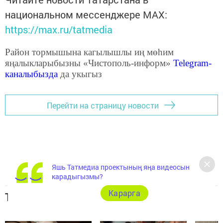
национальном мессенджере MАХ:
https://max.ru/tatmedia
Район тормышына кагылышлы иң мөһим
яңалыкларыбызны «Чистополь-информ»
Telegram
-
каналыбызда
да укыгыз
Перейти на страницу новости
Яшь Татмедиа проектының яңа видеосын
карадыгызмы?
Карарга
Топ 5 новостей