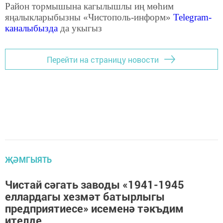
Район тормышына кагылышлы иң мөһим
яңалыкларыбызны «Чистополь-информ»
Telegram
-
каналыбызда
да укыгыз
Перейти на страницу новости
ҖӘМГЫЯТЬ
Чистай сәгать заводы «1941-1945
еллардагы хезмәт батырлыгы
предприятиесе» исеменә тәкъдим
ителде