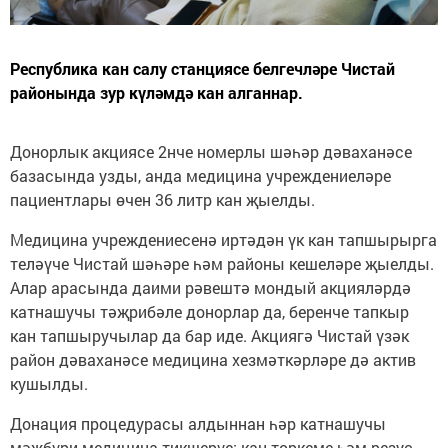
Республика кан салу станциясе белгечләре Чистай
районында зур күләмдә кан алганнар.
Донорлык акциясе 2нче номерлы шәһәр дәваханәсе
базасында узды, анда медицина учреждениеләре
пациентлары өчен 36 литр кан җыелды.
Медицина учреждениесенә иртәдән үк кан тапшырырга
теләүче Чистай шәһәре һәм районы кешеләре җыелды.
Алар арасында даими рәвештә мондый акцияләрдә
катнашучы тәҗрибәле донорлар да, беренче тапкыр
кан тапшыручылар да бар иде. Акциягә Чистай үзәк
район дәваханәсе медицина хезмәткәрләре дә актив
кушылды.
Донация процедурасы алдыннан һәр катнашучы
мәҗбүри медицина тикшерүе: кан төркеме һәм резус-