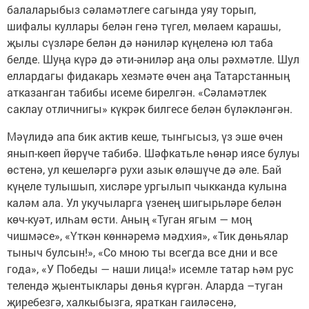
балаларыбыз сәламәтлеге сагында уяу торып,
шифалы куллары белән генә түгел, мөлаем карашы,
җылы сүзләре белән дә нәниләр күңеленә юл таба
белде. Шуңа күрә дә әти-әниләр аңа олы рәхмәтле. Шул
еллардагы фидакарь хезмәте өчен аңа Татарстанның
атказанган табибы исеме бирелгән. «Сәламәтлек
саклау отличнигы» күкрәк билгесе белән бүләкләнгән.
Мәүлидә апа бик актив кеше, тынгысыз, үз эше өчен
янып-көеп йөрүче табибә. Шәфкатьле һөнәр иясе булуы
өстенә, ул кешеләргә рухи азык өләшүче дә әле. Бай
күңеле тулышып, хисләре ургылып чыкканда кулына
каләм ала. Ул укучыларга үзенең шигырьләре белән
көч-куәт, илһам өсти. Аның «Туган ягым — моң
чишмәсе», «Үткән көннәремә мәдхия», «Тик дөньялар
тыныч булсын!», «Со мною ты всегда все дни и все
года», «У Победы — наши лица!» исемле татар һәм рус
телендә җыентыклары дөнья күргән. Аларда –туган
җиребезгә, халкыбызга, яраткан гаиләсенә,