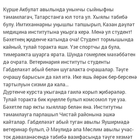
Күрше Акбулат авылында унынчы сыйныфны
тәмамлагач, Татарстанга юл тота ул. Хыялы табибә
булу. Имтиханнарны уңышлы тапшырып, Казан дәүләт
медицина институтына укырга керә. Менә ул студент!
Бәхетнең җиденче катында оча! Студент тормышында
кайный, тулай торакта яши. Үзе спортчы да була,
тимераякта шуарга ярата. Шунда гомерлек мәхәббәтен
дә очрата. Ветеринария институты студенты
Габделәхәт абый белән шугалакта очрашалар. Тәүге
очрашу барысын да хәл итә. Ике яшь йөрәк бер-берсенә
тартылуын сизми дә кала…
Дүртенче курста укыганда гаилә корып җибәрәләр.
Тулай торакта бик күңелле булып комсомол туе уза.
Бәхетле пар якты хыяллар белән яна. Институтны
тәмамлауга парлашып Чистай районына эшкә
кайталар. Габделәхәт абый туган авылы Яуширмәдә
ветеринар булып, Ә Мәүлидә апа Мөслим авылы учас­
ток дәваханәсендә табибә вазифасында тәүге хезмәт