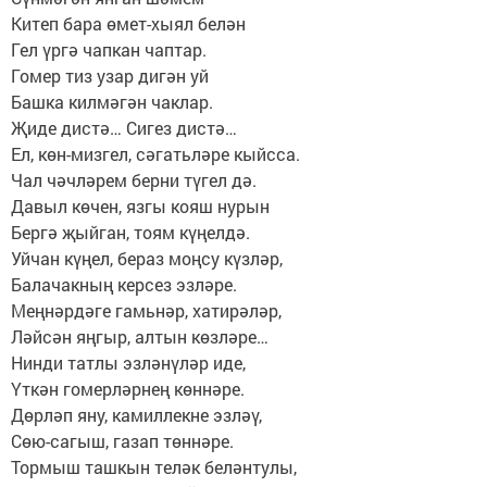
Китеп бара өмет-хыял белән
Гел үргә чапкан чаптар.
Гомер тиз узар дигән уй
Башка килмәгән чаклар.
Җиде дистә… Сигез дистә…
Ел, көн-мизгел, сәгатьләре кыйсса.
Чал чәчләрем берни түгел дә.
Давыл көчен, язгы кояш нурын
Бергә җыйган, тоям күңелдә.
Уйчан күңел, бераз моңсу күзләр,
Балачакның керсез эзләре.
Меңнәрдәге гамьнәр, хатирәләр,
Ләйсән яңгыр, алтын көзләре…
Нинди татлы эзләнүләр иде,
Үткән гомерләрнең көннәре.
Дөрләп яну, камиллекне эзләү,
Сөю-сагыш, газап төннәре.
Тормыш ташкын теләк беләнтулы,