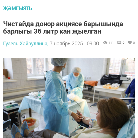
ҖӘМГЫЯТЬ
Чистайда донор акциясе барышында
барлыгы 36 литр кан җыелган
Гузель Хайруллина,
7 ноябрь 2025 - 09:00
111
0
0