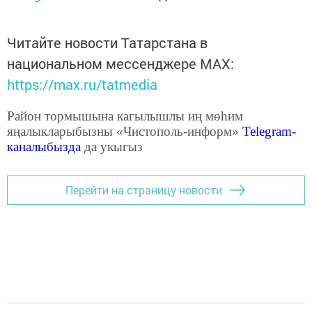
Читайте новости Татарстана в
национальном мессенджере MАХ:
https://max.ru/tatmedia
Район тормышына кагылышлы иң мөһим
яңалыкларыбызны «Чистополь-информ»
Telegram
-
каналыбызда
да укыгыз
Перейти на страницу новости