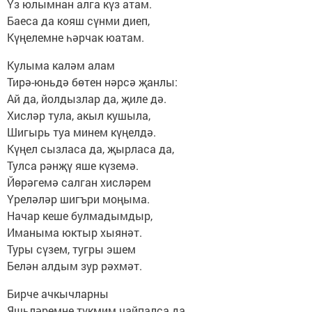
Үз юлымнан алга күз атам.
Баеса да кояш сүнми диеп,
Күңелемне һәрчак юатам.
Кулыма каләм алам
Тирә-юньдә бөтен нәрсә җанлы:
Ай да, йолдызлар да, җиле дә.
Хисләр тула, акыл кушыла,
Шигырь туа минем күңелдә.
Күңел сызласа да, җырласа да,
Тулса рәнҗү яше күземә.
Йөрәгемә салган хисләрем
Үреләләр шигъри моңыма.
Начар кеше булмадымдыр,
Иманыма юктыр хыянәт.
Туры сүзем, тугры эшем
Белән алдым зур рәхмәт.
Бирче ачкычларны
Яшьләремне түкмим чайпалса да,