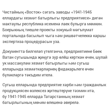
Чистайның «Восток» сәгать заводы «1941-1945
еллардагы хезмәт батырлыгы предприятиесе» дигән
мактаулы республика исеменә лаек булырга мөмкин.
Боерыкның тиешле проекты хокукый мәгълүмат
порталында басылып чыга һәм ришвәтчелеккә каршы
экспертиза процедурасын уза.
Документта билгеләп үтелгәнчә, предприятиене Бөек
Ватан сугышында җиңүгә зур өлёш керткән өчен, шулай
ук массакүләм хезмәт батырлыгы һәм сугыш
елларында хезмәткәрләрнең фидакарьлеге өчен
бүләкләргә тәкъдим ителә.
Сугыш елларында предприятие хәрби һәм гражданлык
продукциясен өзлексез җитештерүне тәэмин итә,
бу 1941-1945 елларда Татарстанның хезмәт
батырлыгының мөһим өлешенә әверелә.