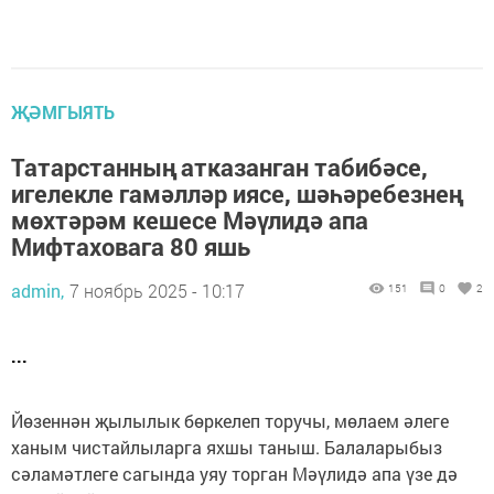
ҖӘМГЫЯТЬ
Татарстанның атказанган табибәсе,
игелекле гамәлләр иясе, шәһәребезнең
мөхтәрәм кешесе Мәүлидә апа
Мифтаховага 80 яшь
admin,
7 ноябрь 2025 - 10:17
151
0
2
...
Йөзеннән җылылык бөркелеп торучы, мөлаем әлеге
ханым чистайлыларга яхшы таныш. Балаларыбыз
сәламәтлеге сагында уяу торган Мәүлидә апа үзе дә