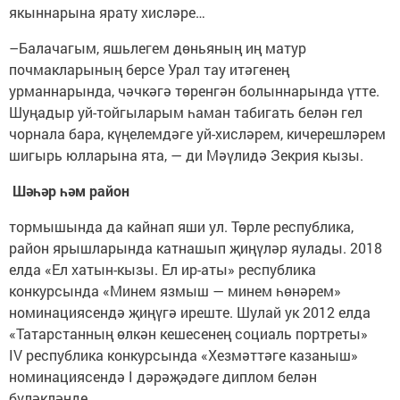
якыннарына ярату хисләре…
–Балачагым, яшьлегем дөньяның иң матур
почмакларының берсе Урал тау итәгенең
урманнарында, чәчкәгә төренгән болыннарында үтте.
Шуңадыр уй-тойгыларым һаман табигать белән гел
чорнала бара, күңелемдәге уй-хисләрем, кичерешләрем
шигырь юлларына ята, — ди Мәүлидә Зекрия кызы.
Шәһәр һәм район
тормышында да кайнап яши ул. Төрле республика,
район ярышларында катнашып җиңүләр яулады. 2018
елда «Ел хатын-кызы. Ел ир-аты» республика
конкурсында «Минем язмыш — минем һөнәрем»
номинациясендә җиңүгә иреште. Шулай ук 2012 елда
«Татарстанның өлкән кешесенең социаль портреты»
IV республика конкурсында «Хезмәттәге казаныш»
номинациясендә I дәрәҗәдәге диплом белән
бүләкләнде.