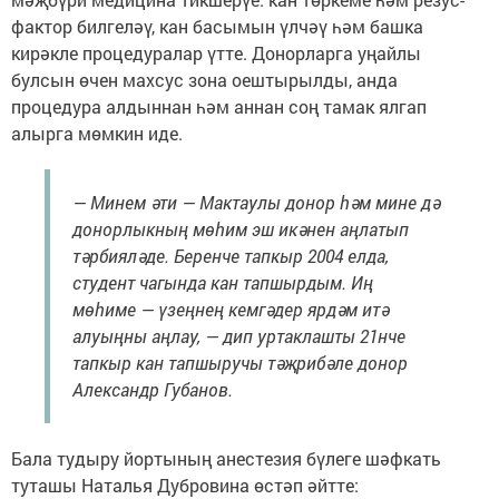
фактор билгеләү, кан басымын үлчәү һәм башка
кирәкле процедуралар үтте. Донорларга уңайлы
булсын өчен махсус зона оештырылды, анда
процедура алдыннан һәм аннан соң тамак ялгап
алырга мөмкин иде.
— Минем әти — Мактаулы донор һәм мине дә
донорлыкның мөһим эш икәнен аңлатып
тәрбияләде. Беренче тапкыр 2004 елда,
студент чагында кан тапшырдым. Иң
мөһиме — үзеңнең кемгәдер ярдәм итә
алуыңны аңлау, — дип уртаклашты 21нче
тапкыр кан тапшыручы тәҗрибәле донор
Александр Губанов.
Бала тудыру йортының анестезия бүлеге шәфкать
туташы Наталья Дубровина өстәп әйтте: