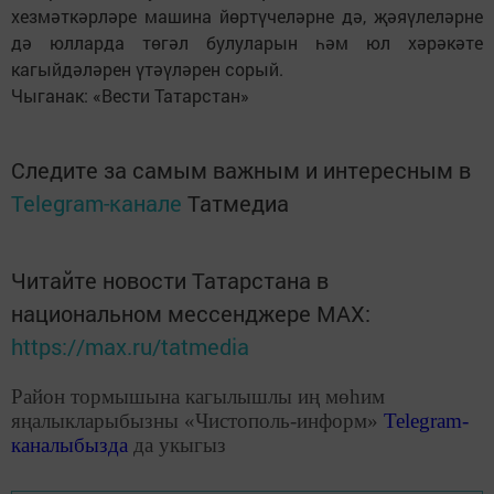
хезмәткәрләре машина йөртүчеләрне дә, җәяүлеләрне
дә юлларда төгәл булуларын һәм юл хәрәкәте
кагыйдәләрен үтәүләрен сорый.
Чыганак: «Вести Татарстан»
Следите за самым важным и интересным в
Telegram-канале
Татмедиа
Читайте новости Татарстана в
национальном мессенджере MАХ:
https://max.ru/tatmedia
Район тормышына кагылышлы иң мөһим
яңалыкларыбызны «Чистополь-информ»
Telegram
-
каналыбызда
да укыгыз