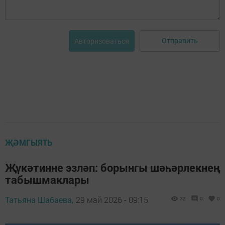
Отправить
Авторизоваться
ҖӘМГЫЯТЬ
Җүкәтинне эзләп: борынгы шәһәрлекнең
табышмаклары
Татьяна Шабаева,
29 май 2026 - 09:15
32
0
0