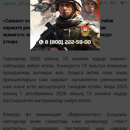
admin,
28 май 2026 - 13:37
73
0
0
«Сәламәт озын гомер медицинасы хакына» төбәк
хәрәкәте республиканың медиа вәкилләре һәм
җәмәгать эшлеклеләре арасында иҗади конкурс
үткәрә
Гаризалар 2026 елның 15 июненә кадәр хәрәкәт
сайтында кабул ителә. Конкурста 18 яшьтән өлкәнрәк
гражданнар катнаша ала. Аларга актив озак яшәү
принципларын һәм хәрәкәт эшчәнлеген үзенчәлекле
һәм ачык итеп яктыртырга тәкъдим ителә. Анда 2025
елның 1 октябреннән 2026 елның 10 июненә кадәр
бастырылган материаллар кабул ителә.
Конкурс өч номинация: «Видеоконтент» (социаль
челтәрләр өчен сюжетлар һәм роликлар), «текст
контенты» (мәкаләләр, постерлар) һәм «иҗади