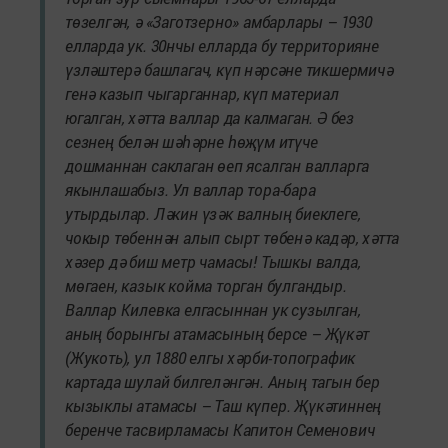
төзелгән, ә «Заготзерно» амбарлары – 1930
елларда ук. 30нчы елларда бу территорияне
үзләштерә башлагач, күп нәрсәне тикшермичә
генә казып чыгарганнар, күп материал
югалган, хәтта валлар да калмаган. Ә без
сезнең белән шәһәрне һөҗүм итүче
дошманнан саклаган өеп ясалган валларга
якынлашабыз. Ул валлар тора-бара
утырдылар. Ләкин үзәк валның биеклеге,
чокыр төбеннән алып сырт төбенә кадәр, хәтта
хәзер дә биш метр чамасы! Тышкы валда,
мөгаен, казык койма торган булгандыр.
Валлар Килевка елгасыннан ук сузылган,
аның борынгы атамасының берсе – Җүкәт
(Жукоть), ул 1880 елгы хәрби-топографик
картада шулай билгеләнгән. Аның тагын бер
кызыклы атамасы – Таш күпер. Җүкәтиннең
беренче тасвирламасы Капитон Семенович