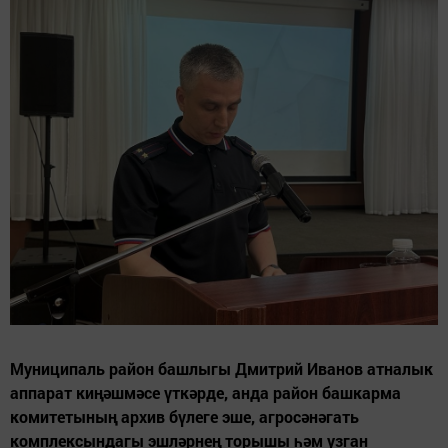
Муниципаль район башлыгы Дмитрий Иванов атналык
аппарат киңәшмәсе үткәрде, анда район башкарма
комитетының архив бүлеге эше, агросәнәгать
комплексындагы эшләрнең торышы һәм узган