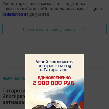
Район тормышына кагылышлы иң мөһим
яңалыкларыбызны «Чистополь-информ»
Telegram
-
каналыбызда
да укыгыз
Перейти на страницу новости
ҖӘМГЫЯТЬ
Татарстан журналистларын һәм
блогерларны иҗади конкурста
катнашырга чакыралар