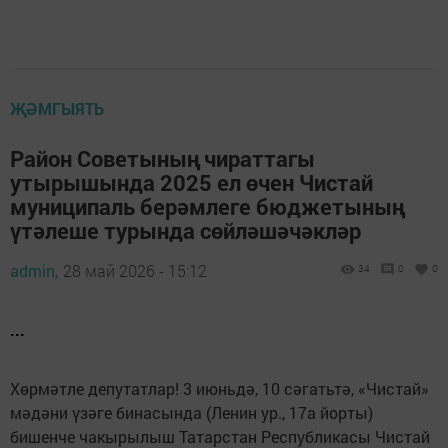
ҖӘМГЫЯТЬ
Район Советының чираттагы
утырышында 2025 ел өчен Чистай
муниципаль берәмлеге бюджетының
үтәлеше турында сөйләшәчәкләр
admin,
28 май 2026 - 15:12
34
0
0
...
Хөрмәтле депутатлар! 3 июньдә, 10 сәгатьтә, «Чистай»
мәдәни үзәге бинасында (Ленин ур., 17а йорты)
бишенче чакырылыш Татарстан Республикасы Чистай