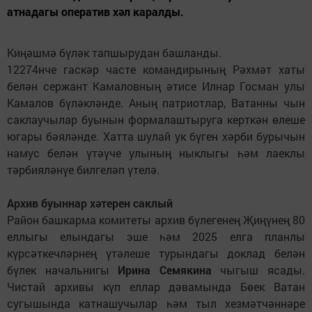
атнадагы оператив хәл каралды.
Киңәшмә бүләк тапшырудан башланды.
12274нче гаскәр часте командирының Рәхмәт хаты
белән сержант Камаловның әтисе Илнар Госман улы
Камалов бүләкләнде. Аның патриотлар, Ватанны чын
саклаучылар буынын формалаштыруга керткән өлеше
югары бәяләнде. Хатта шулай ук бүген хәрби бурычын
намус белән үтәүче улының ныклыгы һәм лаеклы
тәрбияләнүе билгеләп үтелә.
Архив буыннар хәтерен саклый
Район башкарма комитеты архив бүлегенең Җиңүнең 80
еллыгы елындагы эше һәм 2025 елга планлы
күрсәткечләрнең үтәлеше турындагы доклад белән
бүлек начальнигы
Ирина Семякина
чыгыш ясады.
Чистай архивы күп еллар дәвамында Бөек Ватан
сугышында катнашучылар һәм тыл хезмәтчәннәре