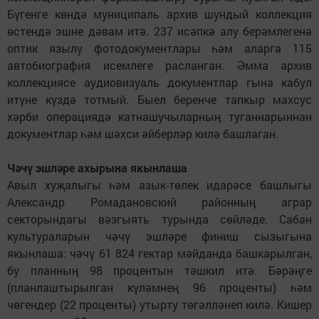
Бүгенге көндә муниципаль архив шундый коллекция
өстендә эшне дәвам итә. 237 исәпкә алу берәмлегенә
оптик язылу фотодокументлары һәм аларга 115
автобиография исемлеге расланган. Әмма архив
коллекциясе аудиовизуаль документлар гына кабул
итүне күздә тотмый. Быел беренче тапкыр махсус
хәрби операциядә катнашучыларның туганнарыннан
документлар һәм шәхси әйберләр килә башлаган.
Чәчү эшләре ахырына якынлаша
Авыл хуҗалыгы һәм азык-төлек идарәсе башлыгы
Александр Ромадановский районның аграр
секторындагы вәзгыять турында сөйләде. Сабан
культураларын чәчү эшләре финиш сызыгына
якынлаша: чәчү 61 824 гектар мәйданда башкарылган,
бу планның 98 процентын тәшкил итә. Бәрәңге
(планлаштырылган күләмнең 96 проценты) һәм
чөгендер (22 проценты) утырту төгәлләнеп килә. Кишер