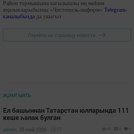
Район тормышына кагылышлы иң мөһим
яңалыкларыбызны «Чистополь-информ»
Telegram
-
каналыбызда
да укыгыз
Перейти на страницу новости
ҖӘМГЫЯТЬ
Ел башыннан Татарстан юлларында 111
кеше һәлак булган
admin,
28 май 2026 - 13:17
62
0
0