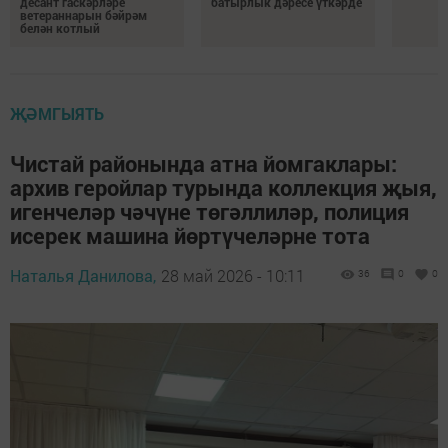
десант гаскәрләре
батырлык дәресе үткәрде
ветераннарын бәйрәм
белән котлый
ҖӘМГЫЯТЬ
Чистай районында атна йомгаклары:
архив геройлар турында коллекция җыя,
игенчеләр чәчүне төгәллиләр, полиция
исерек машина йөртүчеләрне тота
Наталья Данилова,
28 май 2026 - 10:11
36
0
0