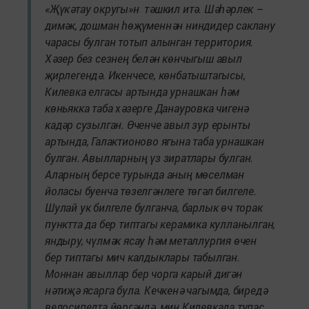
«Җүкәтау округы»н тәшкил итә. Шәһәрлек –
димәк, дошман һөҗүменнән ниндидер саклану
чарасы булган тотып алынган территория.
Хәзер без сезнең белән көнчыгыш авыл
җирлегендә. Икенчесе, көнбатыштагысы,
Килевка елгасы артында урнашкан һәм
көньякка таба хәзерге Данауровка чигенә
кадәр сузылган. Өченче авыл зур ерынты
артында, Галактионово ягына таба урнашкан
булган. Авылларның үз зиратлары булган.
Аларның берсе турында аның мөселман
йоласы буенча төзелгәнлеге төгәл билгеле.
Шулай ук билгеле булганча, барлык өч торак
пунктта да бер типтагы керамика кулланылган,
яндыру, чүлмәк ясау һәм металлургия өчен
бер типтагы мич калдыклары табылган.
Моннан авыллар бер чорга карый дигән
нәтиҗә ясарга була. Кечкенә чагымда, биредә
велосипедта йөргәндә, мин Килевкада тупас