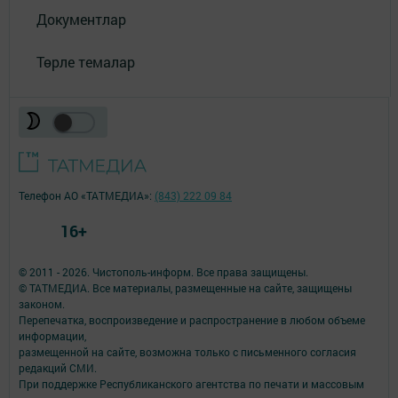
Документлар
Төрле темалар
Телефон АО «ТАТМЕДИА»:
(843) 222 09 84
16+
© 2011 - 2026. Чистополь-информ. Все права защищены.
© ТАТМЕДИА. Все материалы, размещенные на сайте, защищены
законом.
Перепечатка, воспроизведение и распространение в любом объеме
информации,
размещенной на сайте, возможна только с письменного согласия
редакций СМИ.
При поддержке Республиканского агентства по печати и массовым