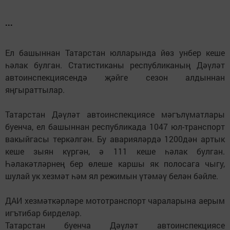
...
Ел башыннан Татарстан юлларында йөз унбер кеше
һәлак булган. Статистиканы республиканың Дәүләт
автоинспекциясендә җәйге сезон алдыннан
яңгыраттылар.
Татарстан Дәүләт автоинспекциясе мәгълүматлары
буенча, ел башыннан республикада 1047 юл-транспорт
вакыйгасы теркәлгән. Бу аварияләрдә 1200дән артык
кеше зыян күргән, ә 111 кеше һәлак булган.
Һәлакәтләрнең бер өлеше каршы як полосага чыгу,
шулай ук хезмәт һәм ял режимын үтәмәү белән бәйле.
ДАИ хезмәткәрләре мототранспорт чараларына аерым
игътибар бирделәр.
Татарстан буенча Дәүләт автоинспекциясе