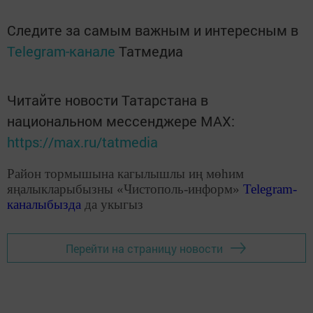
Следите за самым важным и интересным в
Telegram-канале
Татмедиа
Читайте новости Татарстана в
национальном мессенджере MАХ:
https://max.ru/tatmedia
Район тормышына кагылышлы иң мөһим
яңалыкларыбызны «Чистополь-информ»
Telegram
-
каналыбызда
да укыгыз
Перейти на страницу новости