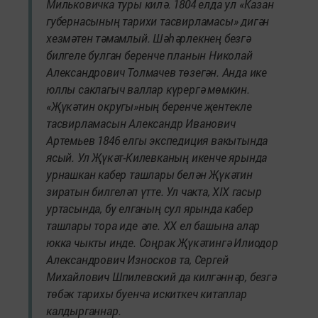
Мильковичка туры килә. 1804 елда ул «Казан
губернасының тарихи тасвирламасы» дигән
хезмәтен тәмамлый. Шәһәрлекнең безгә
билгеле булган беренче планын Николай
Александрович Толмачев төзегән. Анда ике
юллы сак­лагыч валлар күрергә мөмкин.
«Җүкәтин округы»ның беренче җентекле
тасвирламасын Александр Иванович
Артемьев 1846 елгы экспедиция вакытында
ясый. Ул Җүкәт-Килевканың икенче ярында
урнашкан кабер ташлары белән Җүкәтин
зиратын билгеләп үтте. Ул чакта, XIX гасыр
уртасында, бу елганың сул ярында кабер
ташлары тора иде әле. XX ел башына алар
юкка чыкты инде. Соңрак Җүкәтингә Илиодор
Александрович Износков та, Сергей
Михайлович Шпилевский да килгәннәр, безгә
төбәк тарихы буенча искиткеч китаплар
калдырганнар.