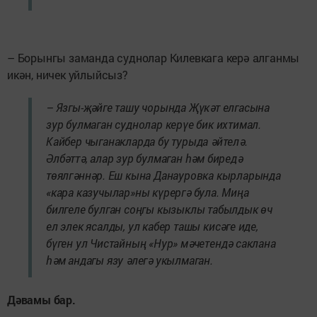
– Борынгы заманда суднолар Килевкага керә алганмы
икән, ничек уйлыйсыз?
– Язгы-җәйге ташу чорында Җүкәт елгасына
зур булмаган суднолар керүе бик ихтимал.
Кайбер чыганакларда бу турыда әйтелә.
Әлбәттә, алар зур булмаган һәм биредә
төялгәннәр. Еш кына Данауровка кырларында
«кара казучылар»ны күрергә була. Миңа
билгеле булган соңгы кызыклы табылдык өч
ел элек ясалды, ул кабер ташы кисәге иде,
бүген ул Чистайның «Нур» мәчетендә саклана
һәм андагы язу әлегә укылмаган.
Дәвамы бар.