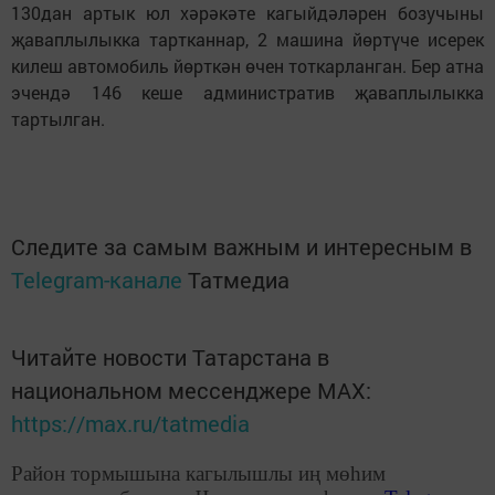
130дан артык юл хәрәкәте кагыйдәләрен бозучыны
җаваплылыкка тартканнар, 2 машина йөртүче исерек
килеш автомобиль йөрткән өчен тоткарланган. Бер атна
эчендә 146 кеше административ җаваплылыкка
тартылган.
Следите за самым важным и интересным в
Telegram-канале
Татмедиа
Читайте новости Татарстана в
национальном мессенджере MАХ:
https://max.ru/tatmedia
Район тормышына кагылышлы иң мөһим