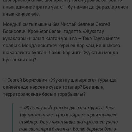
аның административ үзәге – бу һаман да фаразлар өчен
ачык киңлек әле.
Мондый омтылышны без Чис­тай белгече Сергей
Борисович Кронберг белән, гадәттә, «Җүкәтау
кунаклары»н алып килгән урынга – Текә Тауга килгәч
ясадык. Монда искиткеч күренешләр һәм, һичшиксез,
шәһәрлек тә булган. Ләкин борынгы Җүкәтин монда
булганмы соң?
– Сергей Борисович, «Җүкә­тау шәһәрлеге» турында
сөйләгәндә нәрсәне күздә тоталар? Без аның
территориясендә басып торабызмы?
– «Җүкәтау шәһәрлеге» дигәндә, гадәттә, Текә
Тау тирәсендәге тарихи җирлек территориясен
атыйлар. Ул, үз чиратында, шәһәрлекнең үзенә
һәм авылларга бүленгән. Болар барысы бергә