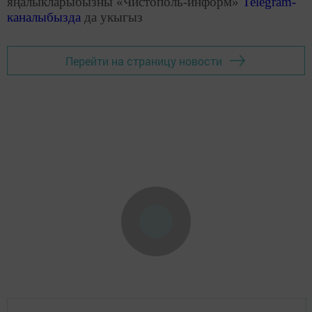
яңалыкларыбызны «Чистополь-информ»
Telegram
-
каналыбызда
да укыгыз
Перейти на страницу новости