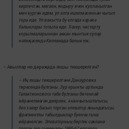
кирпечтән, мөгаен, яндыру өчен кулланылган
мич күргән идем, ул елга ишелмәсеннән чыгып
тора иде. Ул вакытта бу елгада кәрәкә
балыклары тотыла иде. Хәзер, чис­тарту
корылмаларыннан аккан юынтык сулар
нәтиҗәсендә Килевкада балык юк.
– Авыллар ни дәрәҗәдә яхшы тикшерелгән?
– Иң яхшы тикшерелгәне Данауровка
тирәсендә булганы. Зур ерынты артында
Галактионовога таба булганы бөтенләй
өйрәнелмәгән диярлек, ә көнчыгыштагысы,
без хәзер басып торган элеватор янындагысы,
фрагментлы табылдык­лар буенча гына
өйрәнелгән. Элеваторның бөртек саклана
торган зур сыемнары 1965-67 елларда