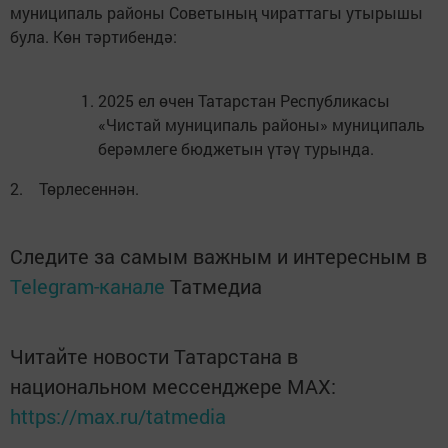
муниципаль районы Советының чираттагы утырышы
була. Көн тәртибендә:
2025 ел өчен Татарстан Республикасы
«Чистай муниципаль районы» муниципаль
берәмлеге бюджетын үтәү турында.
2. Төрлесеннән.
Следите за самым важным и интересным в
Telegram-канале
Татмедиа
Читайте новости Татарстана в
национальном мессенджере MАХ:
https://max.ru/tatmedia