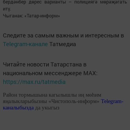
бердәнбер дөрес варианты – полициягә мөрәҗәгать
итү.
Чыганак: «Татар-информ»
Следите за самым важным и интересным в
Telegram-канале
Татмедиа
Читайте новости Татарстана в
национальном мессенджере MАХ:
https://max.ru/tatmedia
Район тормышына кагылышлы иң мөһим
яңалыкларыбызны «Чистополь-информ»
Telegram
-
каналыбызда
да укыгыз