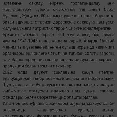
истәлеген саклау, өйрәнү, пропагандалау һәм
мәңгеләштерү буенча системалы эш алып бара.
Бүлекнең Җиңүнең 80 еллыгы уңаеннан алып барылган
бөтен эшчәнлеге тарихи дөреслекне саклауга һәм үсеп
килүче буынга патриотик тәрбия бирүгә юнәлдерелгән.
Архивта саклана торган 130 мең эшнең биш йөзгә
якыны 1941-1945 еллар чорына карый. Аларда Чистай
мөһим тыл үзәгенә әйләнгән сугыш чорында хакимият
органнары эшчәнлеге чагылыш тапкан: сәгать заводы
һәм башка предприятиеләр эшчеләре армияне кирәкле
продукция белән тәэмин иткәннәр.
2022 елда дәүләт саклавына кабул ителгән
эвакуацияләнгәннәр исемлеге аерым игътибарга лаек.
Шул ук вакытта бу документлар хаклы рәвештә аеруча
кыйммәтле статусын алдылар һәм сугыш еллары
фондлары белән беррәттән цифрлаштырылган.
Узган ел республика архивлары алдына махсус хәрби
операциядә катнашучылар турында архив
коллекцияләрен формалаштыру бурычы куелган иде.