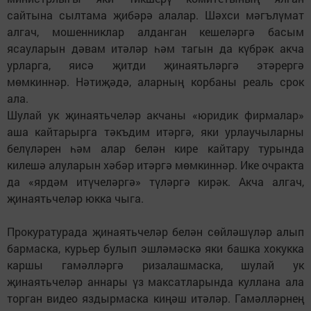
сайтына сылтама җибәрә алалар. Шәхси мәгълүмат
алгач, мошенниклар алданган кешеләргә басым
ясауларын дәвам итәләр һәм тагын да күбрәк акча
урларга, яисә җитди җинаятьләргә этәрергә
мөмкиннәр. Нәтиҗәдә, аларның корбаны реаль срок
ала.
Шулай ук җинаятьчеләр акчаны «юридик фирмалар»
аша кайтарырга тәкъдим итәргә, яки урлаучыларны
белүләрен һәм алар белән кире кайтару турында
килешә алуларын хәбәр итәргә мөмкиннәр. Ике очракта
да «ярдәм итүчеләргә» түләргә кирәк. Акча алгач,
җинаятьчеләр юкка чыга.
Прокуратурада җинаятьчеләр белән сөйләшүләр алып
бармаска, курьер булып эшләмәскә яки башка хокукка
каршы гамәлләргә ризалашмаска, шулай ук
җинаятьчеләр аннары үз максатларында куллана ала
торган видео яздырмаска киңәш итәләр. Гамәлләрнең