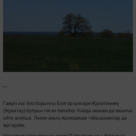
...
Гаҗәп эш: без борынгы Болгар шәһәре Җүкәтиннең
(Җүкәтау) булуын төгәл беләбез. Кайда икәнен дә якынча
әйтә алабыз. Ләкин аның яшәешендә табышмак­лар да
җитәрлек.
Шәһәрнең (яки ике шәһәрнең?) төгәл урыны, бигрәк тә