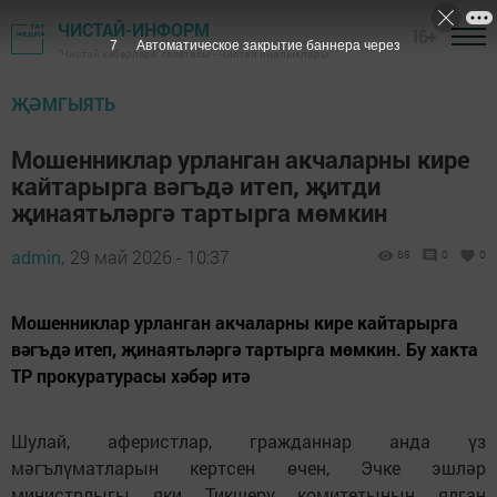
ЧИСТАЙ-ИНФОРМ
16+
5
Автоматическое закрытие баннера через
"Чистай хәбәрләре" газетасы - Чистай яңалыклары
ҖӘМГЫЯТЬ
Мошенниклар урланган акчаларны кире
кайтарырга вәгъдә итеп, җитди
җинаятьләргә тартырга мөмкин
admin,
29 май 2026 - 10:37
68
0
0
Мошенниклар урланган акчаларны кире кайтарырга
вәгъдә итеп, җинаятьләргә тартырга мөмкин. Бу хакта
ТР прокуратурасы хәбәр итә
Шулай, аферистлар, гражданнар анда үз
мәгълүматларын кертсен өчен, Эчке эшләр
министрлыгы яки Тикшерү комитетының ялган