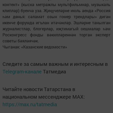
контент» (кыска метражлы мультфильмнар, музыкаль
клиплар) буенча уза. Җиңүчеләрне июль аенда «Россия
һәм дөнья: сәламәт озын гомер трендлары» дигән
икенче форумда игълан итәчәкләр. Эшләрне танылган
журналистлар, блогерлар, иҗтимагый оешмалар һәм
Росконгресс фонды вәкилләреннән торган эксперт
советы бәяләячәк.
Чыганак: «Казанские ведомости»
Следите за самым важным и интересным в
Telegram-канале
Татмедиа
Читайте новости Татарстана в
национальном мессенджере MАХ:
https://max.ru/tatmedia