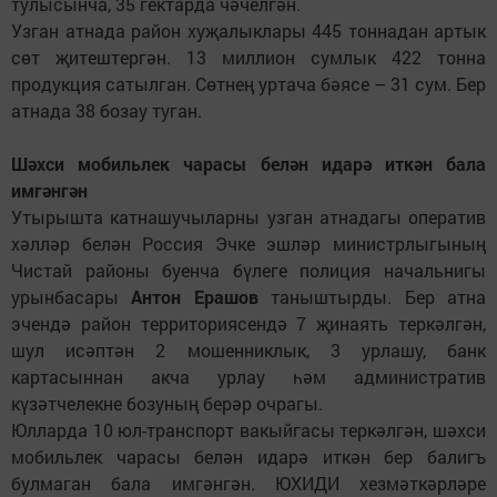
тулысынча, 35 гектарда чәчелгән.
Узган атнада район хуҗалыклары 445 тоннадан артык
сөт җитештергән. 13 миллион сумлык 422 тонна
продукция сатылган. Сөтнең уртача бәясе – 31 сум. Бер
атнада 38 бозау туган.
Шәхси мобильлек чарасы
белән идарә иткән бала
имгәнгән
Утырышта катнашучыларны узган атнадагы оператив
хәлләр белән Россия Эчке эшләр министрлыгының
Чистай районы буенча бүлеге полиция начальнигы
урынбасары
Антон Ерашов
таныштырды. Бер атна
эчендә район территориясендә 7 җинаять теркәлгән,
шул исәптән 2 мошенниклык, 3 урлашу, банк
картасыннан акча урлау һәм административ
күзәтчелекне бозуның берәр очрагы.
Юлларда 10 юл-транспорт вакыйгасы теркәлгән, шәхси
мобильлек чарасы белән идарә иткән бер балигъ
булмаган бала имгәнгән. ЮХИДИ хезмәткәрләре