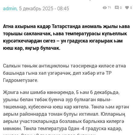
admin,
5 декабрь 2025 - 08:45
71
0
0
Атна ахырына кадәр Татарстанда аномаль җылы һава
торышы сакланачак, һава температурасы күпьеллык
күрсәткечләрдән сигез – ун градуска югарырак һәм
юеш кар, яңгыр булачак.
Салкын төньяк антициклоны тәэсирендә киләсе атна
башында гына хәл үзгәрәчәк, дип хәбәр итә ТР
Гидрометүзәге.
Җомга һәм шимбә көннәрендә, 5 һәм 6 декабрьдә,
урыны белән төбәк буенча зур булмаган явым-
төшемнәр, күбесенчә юеш кар көтелә. Төнлә һәм иртән
аерым районнарда томан булуы ихтимал. Юлларның
аерым участокларында бозлавык барлыкка килергә
мөмкин. Төнлә температура 0дән -4 градуска кадәр,