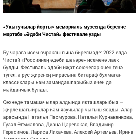
«Укытучылар йорты» мемориаль музеенда беренче
мәртәбә «Әдәби Чистай» фестивале узды
Бу чарага исем очраклы гына бирелмәде: 2022 елда
Чистай «Россиянең әдәби шәһәре» исеменә лаек
булды. Фестиваль әдәби иҗат сөючеләр өчен генә
түгел, ә рус җиренең мирасына битараф булмаган
классиклары һәм замандашларыбыз өчен дә
мәйданчык булды.
Сәхнәдә тамашачылар алдында якташларыбыз —
җирле шагыйрьләр һәм язучылар чыгыш ясады. Алар
арасында Наталья Пасмурова, Наталья Курнавенкова,
Гүзәл Әгъмалова, Диана Царевская, Владимир
Герасимов, Лариса Лихачева, Алексей Артемьев, Ирина