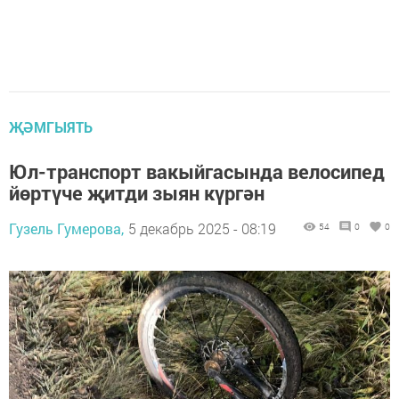
ҖӘМГЫЯТЬ
Юл-транспорт вакыйгасында велосипед
йөртүче җитди зыян күргән
Гузель Гумерова,
5 декабрь 2025 - 08:19
54
0
0