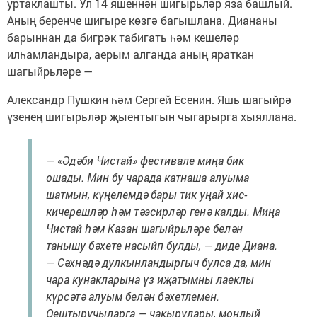
уртаклашты. Ул 14 яшеннән шигырьләр яза башлый.
Аның беренче шигыре көзгә багышлана. Диананы
барыннан да бигрәк табигать һәм кешеләр
илһамландыра, аерым алганда аның яраткан
шагыйрьләре —
Александр Пушкин һәм Сергей Есенин. Яшь шагыйрә
үзенең шигырьләр җыентыгын чыгарырга хыяллана.
— «Әдәби Чистай» фестивале миңа бик
ошады. Мин бу чарада катнаша алуыма
шатмын, күңелемдә бары тик уңай хис-
кичерешләр һәм тәэсирләр генә калды. Миңа
Чистай һәм Казан шагыйрьләре белән
танышу бәхете насыйп булды, — диде Диана.
— Сәхнәдә дулкынландыргыч булса да, мин
чара кунакларына үз иҗатымны лаеклы
күрсәтә алуым белән бәхетлемен.
Оештыручыларга — чакырулары, мондый