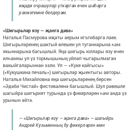
иҗади очрашулар үткәргән өчен шәһәргә
рәхмәтемне белдерәм.
«Шигырьләр язу — җанга дәва»
Наталья Пасмурова иҗаты аерым игътибарга лаек.
Шигырьләренең шактый өлешен ул туганнарына һәм
якыннарына багышлый. Яңа шигырь юллары язу өчен
илһамны ул үз тормышының уйлап чыгарылмаган
вакыйгаларыннан эзли. Ул — «Күке кайгысы»
(«Кукушкина печаль») шигырьләр җыентыгы авторы.
Наталья Михайловна яңа шигырьләренең берсен
«Әдәби Чистай» фестиваленә багышлый. Шул рәвешле
шагыйрә шигърият турында үз фикерләрен һәм анда үз
урынын әйтә.
— «Шигырьләр язу — җанга дәва» — шагыйрь
Андрей Кузьминның бу фикерләрен мин