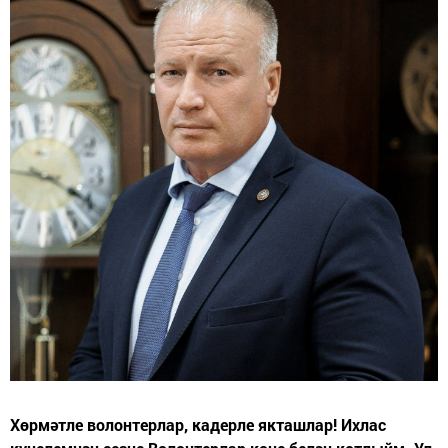
Хөрмәтле волонтерлар, кадерле якташлар! Ихлас