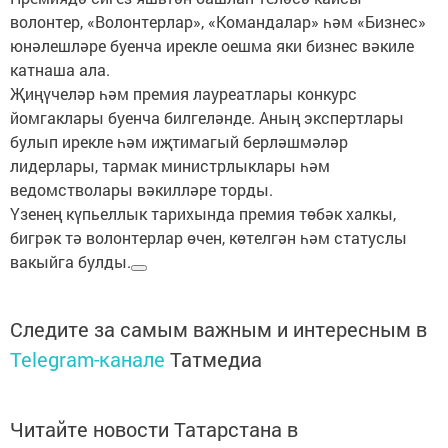
волонтер, «Волонтерлар», «Командалар» һәм «Бизнес»
юнәлешләре буенча ирекле оешма яки бизнес вәкиле
катнаша ала.
Җиңүчеләр һәм премия лауреатлары конкурс
йомгаклары буенча билгеләнде. Аның экспертлары
булып ирекле һәм иҗтимагый берләшмәләр
лидерлары, тармак министрлыклары һәм
ведомстволары вәкилләре торды.
Үзенең күпьеллык тарихында премия төбәк халкы,
бигрәк тә волонтерлар өчен, көтелгән һәм статуслы
вакыйга булды.
Следите за самым важным и интересным в
Telegram-канале
Татмедиа
Читайте новости Татарстана в