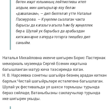
бөтен иҗат юлымның лейтмотивы итеп
алдым, мин шигырьләр язу белән
«дәваланам», — дип билгеләп үтте Наталья
Пасмурова. — Күңелем сызлаган чакта
барысы да кәгазьгә агыла һәм бу җиңеллек
бирә. Шулай ук барыбыз да арабыздан
киткәннәрне хәтердә тотарга тиешбез дип
саныйм.
Наталья Михайловна икенче шигырен Борис Пастернак
мемориаль музеенда Сергей Есенин иҗатына
багышланган матур кичә тәэсирендә язган.
Н. В. Нарсеевка сонетны шагыйрә безнең арадан киткән
барлык Чистай шагыйрьләре истәлегенә багышлаган.
Шулай ук фестивальдә ул шәхси тормышы турында
бераз сөйләде, Ватаныбызны саклаучылар турында
ике шигырен укыды.