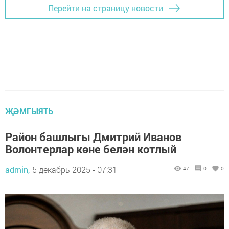
Перейти на страницу новости
ҖӘМГЫЯТЬ
Район башлыгы Дмитрий Иванов
Волонтерлар көне белән котлый
admin,
5 декабрь 2025 - 07:31
47
0
0