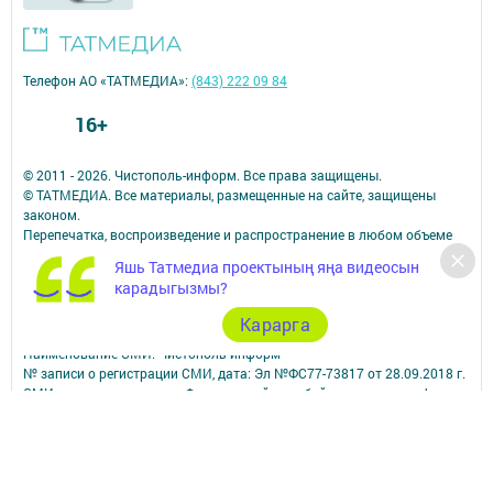
Телефон АО «ТАТМЕДИА»:
(843) 222 09 84
16+
© 2011 - 2026. Чистополь-информ. Все права защищены.
© ТАТМЕДИА. Все материалы, размещенные на сайте, защищены
законом.
Перепечатка, воспроизведение и распространение в любом объеме
информации,
Яшь Татмедиа проектының яңа видеосын
размещенной на сайте, возможна только с письменного согласия
карадыгызмы?
редакций СМИ.
При поддержке Республиканского агентства по печати и массовым
Карарга
коммуникациям.
Наименование СМИ: Чистополь-информ
№ записи о регистрации СМИ, дата: Эл №ФС77-73817 от 28.09.2018 г.
СМИ зарегистрированно Федеральной службой по надзору в сфере
связи,
информационных технологий и массовых коммуникаций
ФИО главного редактора: Данилова Наталья Николаевна
Адрес редакции: 422980, Россия, Республика Татарстан, г.Чистополь,
ул.Ленина, 2-а.