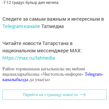
-7-12 градус булыр дип көтелә.
Следите за самым важным и интересным в
Telegram-канале
Татмедиа
Читайте новости Татарстана в
национальном мессенджере MАХ:
https://max.ru/tatmedia
Район тормышына кагылышлы иң мөһим
яңалыкларыбызны «Чистополь-информ»
Telegram
-
каналыбызда
да укыгыз
Перейти на страницу новости