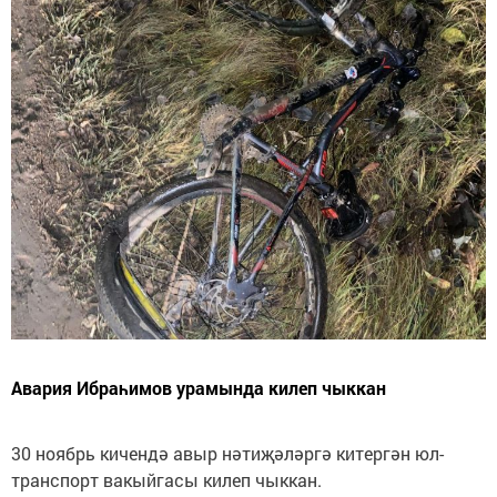
Авария Ибраһимов урамында килеп чыккан
30 ноябрь кичендә авыр нәтиҗәләргә китергән юл-
транспорт вакыйгасы килеп чыккан.