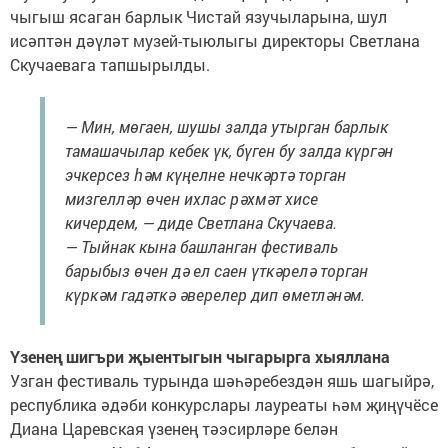
чыгыш ясаган барлык Чистай язучыларына, шул
исәптән дәүләт музей-тыюлыгы директоры Светлана
Скучаевага тапшырылды.
— Мин, мөгаен, шушы залда утырган барлык
тамашачылар кебек үк, бүген бу залда күргән
эчкерсез һәм күңелне нечкәртә торган
мизгелләр өчен ихлас рәхмәт хисе
кичердем, — диде Светлана Скучаева.
— Тыйнак кына башланган фестиваль
барыбыз өчен дә ел саен үткәрелә торган
күркәм гадәткә әверелер дип өметләнәм.
Үзенең шигъри җыентыгын чыгарырга хыяллана
Узган фестиваль турында шәһәребездән яшь шагыйрә,
республика әдәби конкурслары лауреаты һәм җиңүчёсе
Диана Царевская үзенең тәэсирләре белән