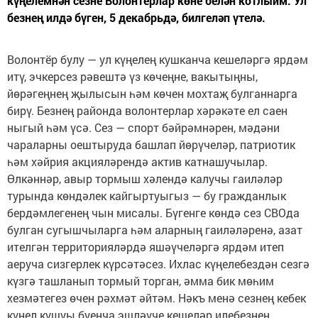
күңелемнән сезне Волонтерлар көне белән котлыйм. Ул
безнең илдә бүген, 5 декабрьдә, билгеләп үтелә.
Волонтёр булу — ул күңелең кушканча кешеләргә ярдәм
итү, эчкерсез рәвештә үз көчеңне, вакытыңны,
йөрәгеңнең җылысын һәм көчен мохтаҗ булганнарга
бирү. Безнең районда волонтерлар хәрәкәте ел саен
ныгый һәм үсә. Сез — спорт бәйрәмнәрен, мәдәни
чараларны оештыруда башлап йөрүчеләр, патриотик
һәм хәйрия акцияләрендә актив катнашучылар.
Өлкәннәр, авыр тормыш хәлендә калучы гаиләләр
турында көндәлек кайгыртуыгыз — бу гражданлык
бердәмлегенең чын мисалы. Бүгенге көндә сез СВОда
булган сугышчыларга һәм аларның гаиләләренә, азат
ителгән территорияләрдә яшәүчеләргә ярдәм итеп
аеруча сизгерлек күрсәтәсез. Ихлас күңелебездән сезгә
күзгә ташланып тормый торган, әмма бик мөһим
хезмәтегез өчен рәхмәт әйтәм. Нәкъ менә сезнең кебек
күңел кушуы буенча эшләүче кешеләр илебезнең