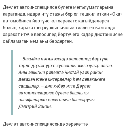
Дәүләт автоинспекциясе бүлеге мәгълүматларына
караганда, идарә итү стажы бер ел тәшкил иткән «Ока»
автомобилен йөртүче юл хәрәкәте кагыйдәләрен
бозып, хәрәкәтнең куркынычсыз тизлеген һәм алда
хәрәкәт итүче велосипед йөртүчегә кадәр дистанцияне
сайламаган һәм аны бәрдергән.
– Вакыйга нәтиҗәсендә велосипед йөртүче
төрле дәрәҗәдәге күпсанлы имгәнүләр алган.
Аны ашыгыч рәвештә Чистай үзәк район
дәваханәсенә китерделәр һәм дәваханәгә
салдылар, – дип хәбәр итте Дәүләт
автоинспекциясе бүлеге башлыгы
вазифаларын вакытлыча башкаручы
Дмитрий Зинин.
Дәүләт автоинспекциясендә хәрәкәттә