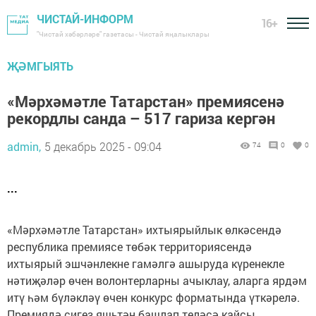
ЧИСТАЙ-ИНФОРМ
16+
"Чистай хәбәрләре" газетасы - Чистай яңалыклары
ҖӘМГЫЯТЬ
«Мәрхәмәтле Татарстан» премиясенә
рекордлы санда – 517 гариза кергән
admin,
5 декабрь 2025 - 09:04
74
0
0
...
«Мәрхәмәтле Татарстан» ихтыярыйлык өлкәсендә
республика премиясе төбәк территориясендә
ихтыярый эшчәнлекне гамәлгә ашыруда күренекле
нәтиҗәләр өчен волонтерларны ачыклау, аларга ярдәм
итү һәм бүләкләү өчен конкурс форматында үткәрелә.
Премиядә сигез яшьтән башлап теләсә кайсы