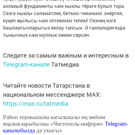
әхлакый фундаменты һәм ныклы тёрәге булып тора.
Сезгә ныклы сәламәтлек, бетмәс-төкәнмәс энергия,
күңел җылысы һәм оптимизм телим! Сезнең изге
башлангычларыгыз яклау тапсын. Ә гаиләләрегездә
тынычлык һәм муллык хөкем сөрсен.
Следите за самым важным и интересным в
Telegram-канале
Татмедиа
Читайте новости Татарстана в
национальном мессенджере MАХ:
https://max.ru/tatmedia
Район тормышына кагылышлы иң мөһим
яңалыкларыбызны «Чистополь-информ»
Telegram
-
каналыбызда
да укыгыз