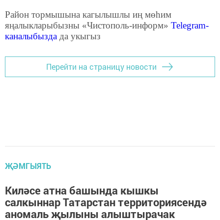
Район тормышына кагылышлы иң мөһим
яңалыкларыбызны «Чистополь-информ»
Telegram
-
каналыбызда
да укыгыз
Перейти на страницу новости
ҖӘМГЫЯТЬ
Киләсе атна башында кышкы
салкыннар Татарстан территориясендә
аномаль җылыны алыштырачак