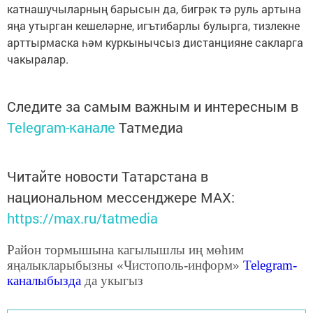
катнашучыларның барысын да, бигрәк тә руль артына
яңа утырган кешеләрне, игътибарлы булырга, тизлекне
арттырмаска һәм куркынычсыз дистанцияне сакларга
чакыралар.
Следите за самым важным и интересным в
Telegram-канале
Татмедиа
Читайте новости Татарстана в
национальном мессенджере MАХ:
https://max.ru/tatmedia
Район тормышына кагылышлы иң мөһим
яңалыкларыбызны «Чистополь-информ»
Telegram
-
каналыбызда
да укыгыз