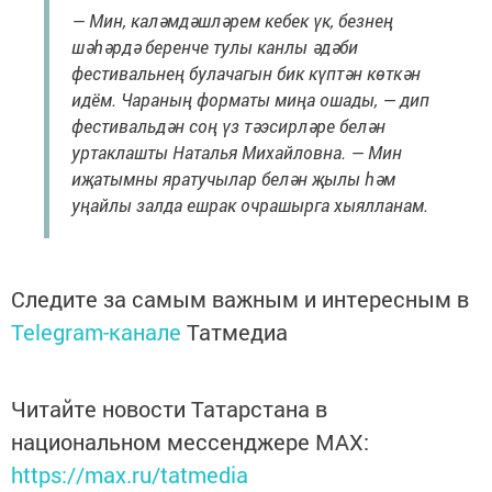
— Мин, каләмдәшләрем кебек үк, безнең
шәһәрдә беренче тулы канлы әдәби
фестивальнең булачагын бик күптән көткән
идём. Чараның форматы миңа ошады, — дип
фестивальдән соң үз тәэсирләре белән
уртаклашты Наталья Михайловна. — Мин
иҗатымны яратучылар белән җылы һәм
уңайлы залда ешрак очрашырга хыялланам.
Следите за самым важным и интересным в
Telegram-канале
Татмедиа
Читайте новости Татарстана в
национальном мессенджере MАХ:
https://max.ru/tatmedia