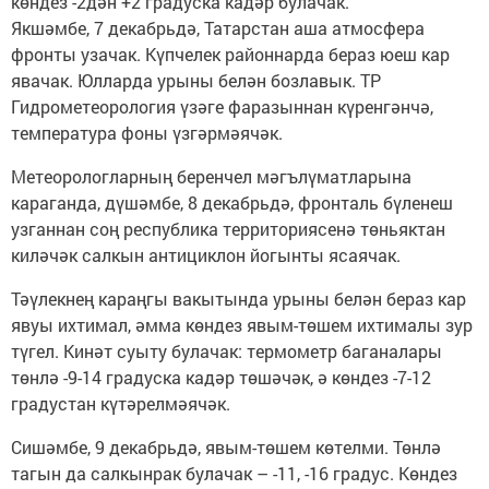
көндез -2дән +2 градуска кадәр булачак.
Якшәмбе, 7 декабрьдә, Татарстан аша атмосфера
фронты узачак. Күпчелек районнарда бераз юеш кар
явачак. Юлларда урыны белән бозлавык. ТР
Гидрометеорология үзәге фаразыннан күренгәнчә,
температура фоны үзгәрмәячәк.
Метеорологларның беренчел мәгълүматларына
караганда, дүшәмбе, 8 декабрьдә, фронталь бүленеш
узганнан соң республика территориясенә төньяктан
киләчәк салкын антициклон йогынты ясаячак.
Тәүлекнең караңгы вакытында урыны белән бераз кар
явуы ихтимал, әмма көндез явым-төшем ихтималы зур
түгел. Кинәт суыту булачак: термометр баганалары
төнлә -9-14 градуска кадәр төшәчәк, ә көндез -7-12
градустан күтәрелмәячәк.
Сишәмбе, 9 декабрьдә, явым-төшем көтелми. Төнлә
тагын да салкынрак булачак – -11, -16 градус. Көндез