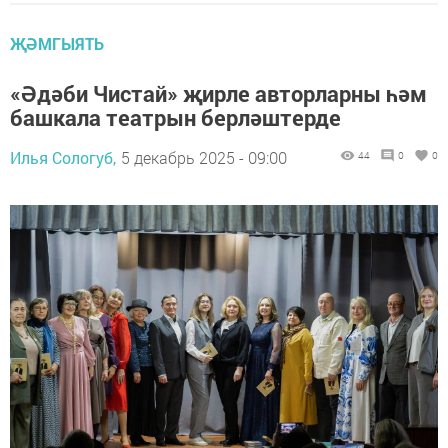
ҖӘМГЫЯТЬ
«Әдәби Чистай» җирле авторларны һәм
башкала театрын берләштерде
Илья Сологуб,
5 декабрь 2025 - 09:00
44
0
0