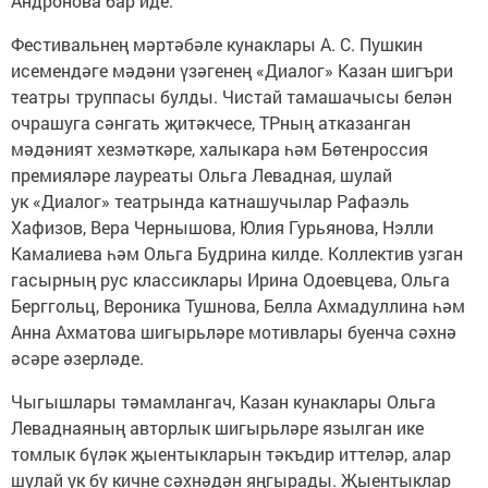
Андронова бар иде.
Фестивальнең мәртәбәле кунаклары А. С. Пушкин
исемендәге мәдәни үзәгенең «Диалог» Казан шигъри
театры труппасы булды. Чистай тамашачысы белән
очрашуга сәнгать җитәкчесе, ТРның атказанган
мәдәният хезмәткәре, халыкара һәм Бөтенроссия
премияләре лауреаты Ольга Левадная, шулай
ук «Диалог» театрында катнашучылар Рафаэль
Хафизов, Вера Чернышова, Юлия Гурьянова, Нэлли
Камалиева һәм Ольга Будрина килде. Коллектив узган
гасырның рус классиклары Ирина Одоевцева, Ольга
Берггольц, Вероника Тушнова, Белла Ахмадуллина һәм
Анна Ахматова шигырьләре мотивлары буенча сәхнә
әсәре әзерләде.
Чыгышлары тәмамлангач, Казан кунаклары Ольга
Леваднаяның авторлык шигырьләре язылган ике
томлык бүләк җыентыкларын тәкъдир иттеләр, алар
шулай ук бу кичне сәхнәдән яңгырады. Җыентыклар