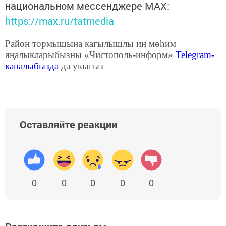
национальном мессенджере MАХ:
https://max.ru/tatmedia
Район тормышына кагылышлы иң мөһим
яңалыкларыбызны «Чистополь-информ»
Telegram
-
каналыбызда
да укыгыз
Оставляйте реакции
0
0
0
0
0