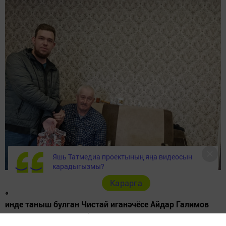
Яшь Татмедиа проектының яңа видеосын
карадыгызмы?
Карарга
«Көзге игелек атнасы» кысаларында укучыларыбызга
инде таныш булган Чистай иганәчёсе Айдар Галимов
үзенең дусты Вадим белән аеруча ярдәмгә мохтаҗлар