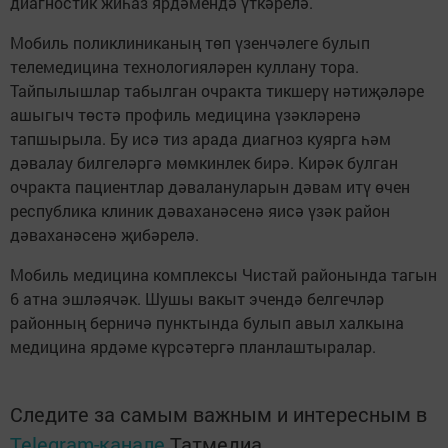
диагностик жиһаз ярдәмендә үткәрелә.
Мобиль поликлиниканың төп үзенчәлеге булып
телемедицина технологияләрен куллану тора.
Тайпылышлар табылган очракта тикшерү нәтиҗәләре
ашыгыч төстә профиль медицина үзәкләренә
тапшырыла. Бу исә тиз арада диагноз куярга һәм
дәвалау билгеләргә мөмкинлек бирә. Кирәк булган
очракта пациентлар дәвалануларын дәвам итү өчен
республика клиник дәваханәсенә яисә үзәк район
дәваханәсенә җибәрелә.
Мобиль медицина комплексы Чистай районында тагын
6 атна эшләячәк. Шушы вакыт эчендә белгечләр
районның берничә пунктында булып авыл халкына
медицина ярдәме күрсәтергә планлаштыралар.
Следите за самым важным и интересным в
Telegram-канале
Татмедиа