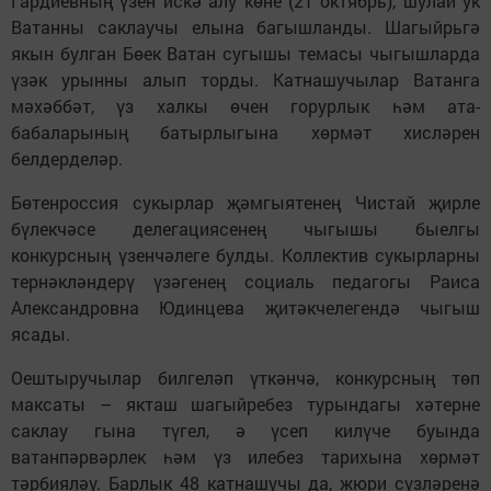
Гардиевның үзен искә алу көне (21 октябрь), шулай ук
Ватанны саклаучы елына багышланды. Шагыйрьгә
якын булган Бөек Ватан сугышы темасы чыгышларда
үзәк урынны алып торды. Катнашучылар Ватанга
мәхәббәт, үз халкы өчен горурлык һәм ата-
бабаларының батырлыгына хөрмәт хисләрен
белдерделәр.
Бөтенроссия сукырлар җәмгыятенең Чистай җирле
бүлекчәсе делегациясенең чыгышы быелгы
конкурсның үзенчәлеге булды. Коллектив сукырларны
тернәкләндерү үзәгенең социаль педагогы Раиса
Александровна Юдинцева җитәкчелегендә чыгыш
ясады.
Оештыручылар билгеләп үткәнчә, конкурсның төп
максаты – якташ шагыйребез турындагы хәтерне
саклау гына түгел, ә үсеп килүче буында
ватанпәрвәрлек һәм үз илебез тарихына хөрмәт
тәрбияләү. Барлык 48 катнашучы да, жюри сүзләренә