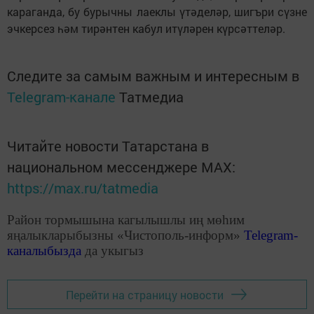
караганда, бу бурычны лаеклы үтәделәр, шигъри сүзне
эчкерсез һәм тирәнтен кабул итүләрен күрсәттеләр.
Следите за самым важным и интересным в
Telegram-канале
Татмедиа
Читайте новости Татарстана в
национальном мессенджере MАХ:
https://max.ru/tatmedia
Район тормышына кагылышлы иң мөһим
яңалыкларыбызны «Чистополь-информ»
Telegram
-
каналыбызда
да укыгыз
Перейти на страницу новости