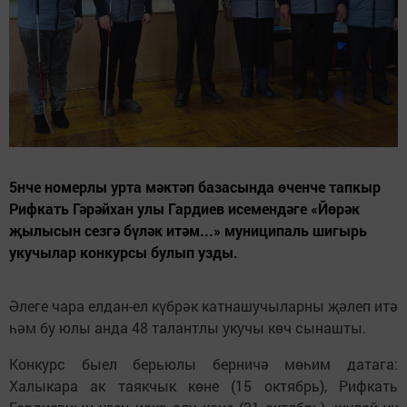
5нче номерлы урта мәктәп базасында өченче тапкыр
Рифкать Гәрәйхан улы Гардиев исемендәге «Йөрәк
җылысын сезгә бүләк итәм...» муниципаль шигырь
укучылар конкурсы булып узды.
Әлеге чара елдан-ел күбрәк катнашучыларны җәлеп итә
һәм бу юлы анда 48 талантлы укучы көч сынашты.
Конкурс быел берьюлы берничә мөһим датага:
Халыкара ак таякчык көне (15 октябрь), Рифкать