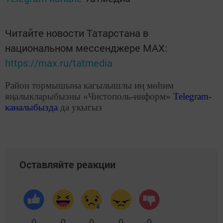
Читайте новости Татарстана в
национальном мессенджере MАХ:
https://max.ru/tatmedia
Район тормышына кагылышлы иң мөһим
яңалыкларыбызны «Чистополь-информ»
Telegram
-
каналыбызда
да укыгыз
Оставляйте реакции
0
0
0
0
0