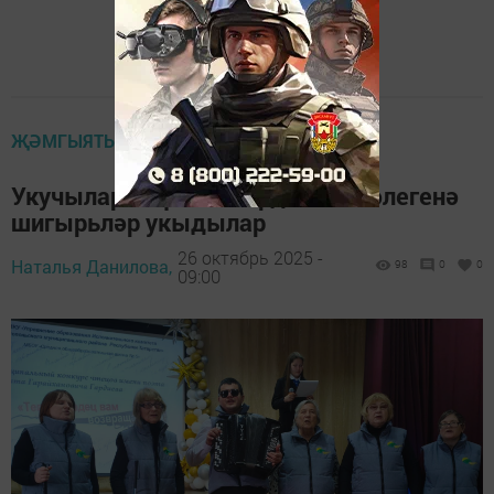
ҖӘМГЫЯТЬ
Укучылар Рифкать Гардиев истәлегенә
шигырьләр укыдылар
26 октябрь 2025 -
Наталья Данилова,
98
0
0
09:00