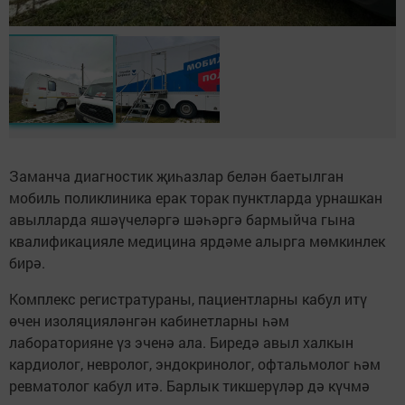
Заманча диагностик җиһазлар белән баетылган
мобиль поликлиника ерак торак пунктларда урнашкан
авылларда яшәүчеләргә шәһәргә бармыйча гына
квалификацияле медицина ярдәме алырга мөмкинлек
бирә.
Комплекс регистратураны, пациентларны кабул итү
өчен изоляцияләнгән кабинетларны һәм
лабораторияне үз эченә ала. Биредә авыл халкын
кардиолог, невролог, эндокринолог, офтальмолог һәм
ревматолог кабул итә. Барлык тикшерүләр дә күчмә