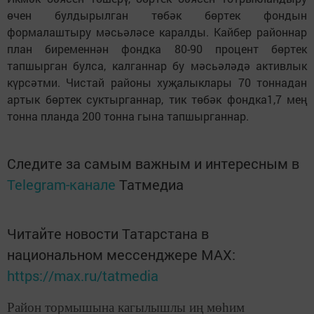
өчен булдырылган төбәк бөртек фондын
формалаштыру мәсьәләсе каралды. Кайбер районнар
план биременнән фондка 80-90 процент бөртек
тапшырган булса, калганнар бу мәсьәләдә активлык
күрсәтми. Чистай районы хуҗалыклары 70 тоннадан
артык бөртек суктырганнар, тик төбәк фондка1,7 мең
тонна планда 200 тонна гына тапшырганнар.
Следите за самым важным и интересным в
Telegram-канале
Татмедиа
Читайте новости Татарстана в
национальном мессенджере MАХ:
https://max.ru/tatmedia
Район тормышына кагылышлы иң мөһим