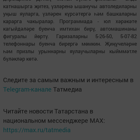
катнашырга җитез, үзләренә ышанучы автоледиларны
уңыш яуларга, үзләрен күрсәтергә һәм башкаларны
карарга чакыралар. Программада - юл хәрәкәте
кагыйдәләре буенча имтихан бирү, автомашинаны
фигуралы йөртү. Гаризаларны 5-26-50, 5-07-82
телефоннары буенча бирергә мөмкин. Җиңүчеләрне
һәм приз­лы урыннарны яулаучыларны кыйммәтле
бүләкләр көтә.
Следите за самым важным и интересным в
Telegram-канале
Татмедиа
Читайте новости Татарстана в
национальном мессенджере MАХ:
https://max.ru/tatmedia