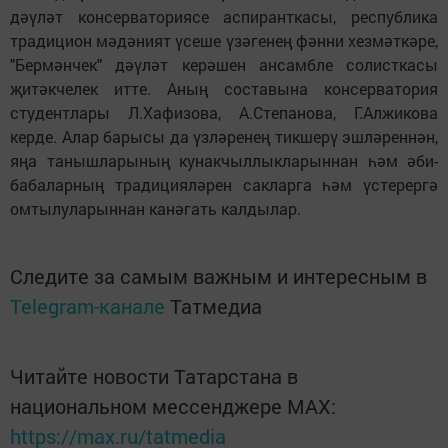
дәүләт консерваториясе аспиранткасы, республика
традицион мәдәният үсеше үзәгенең фәнни хезмәткәре,
"Бермәнчек" дәүләт керәшен ансамбле солисткасы
җитәкчелек итте. Аның составына консерватория
студентлары Л.Хафизова, А.Степанова, Г.Алжикова
керде. Алар барысы да үзләренең тикшерү эшләреннән,
яңа танышларының кунакчыллыкларыннан һәм әби-
бабаларның традицияләрен сакларга һәм үстерергә
омтылуларыннан канәгать калдылар.
Следите за самым важным и интересным в
Telegram-канале
Татмедиа
Читайте новости Татарстана в
национальном мессенджере MАХ:
https://max.ru/tatmedia