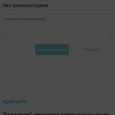
Нет комментариев
Отправить
Авторизоваться
ҖӘМГЫЯТЬ
“Автоледи” сигезенче тапкыр уздырыла