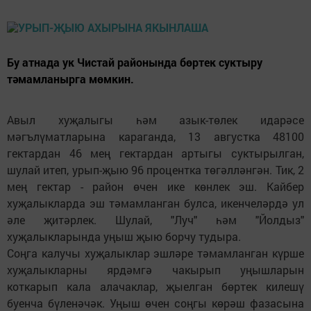
Бу атнада ук Чистай районында бөртек суктыру
тәмамланырга мөмкин.
Авыл хуҗалыгы һәм азык-төлек идарәсе
мәгълүматларына караганда, 13 августка 48100
гектардан 46 мең гектардан артыгы суктырылган,
шулай итеп, урып-җыю 96 процентка төгәлләнгән. Тик, 2
мең гектар - район өчен ике көнлек эш. Кайбер
хуҗалыкларда эш тәмамланган булса, икенчеләрдә ул
әле җитәрлек. Шулай, "Луч" һәм "Йолдыз"
хуҗалыкларында уңыш җыю борчу тудыра.
Соңга калучы хуҗалыклар эшләре тәмамланган күрше
хуҗалыкларны ярдәмгә чакырып уңышларын
коткарып кала алачаклар, җыелган бөртек килешү
буенча бүленәчәк. Уңыш өчен соңгы көрәш фазасына