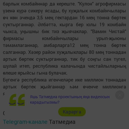
барлык комбайннар да кереште. "Кулон" агрофирмасы
үзенә күрә сикерү ясады, бу хуҗалык комбайнчылары
өч көн эчендә 3,5 мең гектардан 16 мең тонна бөртек
суктырганнар. Әлбәттә, кырга бер юлы 19 комбайн
чыкса, уңышны бик тиз җыячаклар. "Вамин Чистай"
фирмасы комбайнчылары урып-җыюны
тәмамлаганнар, амбарларга12 мең тонна бөртек
салганнар. Хәзер район хуҗалыклары 80 мең тоннадан
артык бөртек суктырганнар, тик бу соңгы сан түгел,
шулай итеп, республика калачында чистайлыларның
өлеше ярыйсы гына булачак.
Бүгенгә республика игенчеләре ике миллион тоннадан
артык бөртек җыйганнар һәм өченче миллионга
якынлашалар.
Яшь Татмедиа проектының яңа видеосын
карадыгызмы?
Карарга
Следите за самым важным и интересным в
Telegram-канале
Татмедиа