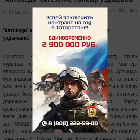
х,
14 август 2012 - 12:16
1538
0
0
"Автоледи" конкурсы быел сигезенче тапкыр
уздырыла.
Ир-атлар хатын-кызларның машина йөртү стиле
турында сөйләшкәндә, хатын-кызлар исә мастер-
класслар күрсәтәләр. Гүзәл затларның руль артында
булгандагы өстенлекләренә игътибарлылык, төгәллек
һәм яхшы мөгаләмәне кертәләр. Дөрес, хатын-кызлар
үзләре беренчелекне бүлгәләргә теләмиләр, осталык
дәрәҗәсе кешедән, аның машина йөртү
культурасыннан тора, ә руль артында кем булуы мөһим
түгел дип саныйлар. Менә конкурсны оештыручылар
да - ЮХИДИ бүлеге, "ТР юл хәрәкәте иминлегенең белем
бирү һәм фәнни программаларын финанслау
дирекциясе" ДУнең Чистай бүлеге филиалы - анда