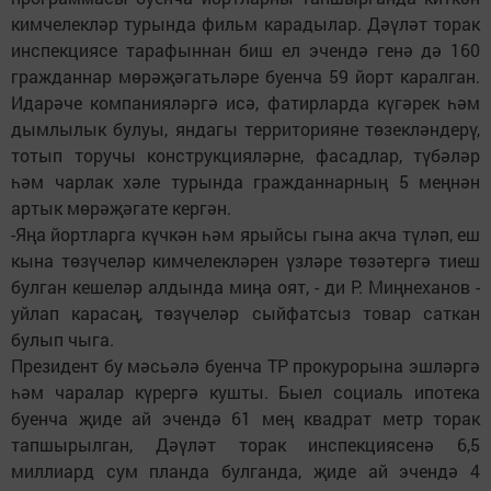
кимчелекләр турында фильм карадылар. Дәүләт торак
инспекциясе тарафыннан биш ел эчендә генә дә 160
гражданнар мөрәҗәгатьләре буенча 59 йорт каралган.
Идарәче компанияләргә исә, фатирларда күгәрек һәм
дымлылык булуы, яндагы территорияне төзекләндерү,
тотып торучы конструкцияләрне, фасадлар, түбәләр
һәм чарлак хәле турында гражданнарның 5 меңнән
артык мөрәҗәгате кергән.
-Яңа йортларга күчкән һәм ярыйсы гына акча түләп, еш
кына төзүчеләр кимчелекләрен үзләре төзәтергә тиеш
булган кешеләр алдында миңа оят, - ди Р. Миңнеханов -
уйлап карасаң, төзүчеләр сыйфатсыз товар саткан
булып чыга.
Президент бу мәсьәлә буенча ТР прокурорына эшләргә
һәм чаралар күрергә кушты. Быел социаль ипотека
буенча җиде ай эчендә 61 мең квадрат метр торак
тапшырылган, Дәүләт торак инспекциясенә 6,5
миллиард сум планда булганда, җиде ай эчендә 4