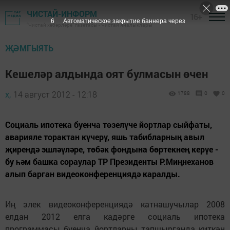
ЧИСТАЙ-ИНФОРМ
16+
5
Автоматическое закрытие баннера через
"Чистай хәбәрләре" газетасы - Чистай яңалыклары
ҖӘМГЫЯТЬ
Кешеләр алдында оят булмасын өчен
х,
14 август 2012 - 12:18
1788
0
0
Социаль ипотека буенча төзелүче йортлар сыйфаты,
аварияле торактан күчерү, яшь табибларның авыл
җирендә эшләүләре, төбәк фондына бөртекнең керүе -
бу һәм башка сораулар ТР Президенты Р.Миңнеханов
алып барган видеоконференциядә каралды.
Иң элек видеоконференциядә катнашучылар 2008
елдан 2012 елга кадәрге социаль ипотека
программасы буенча йортларны тапшырганда киткән