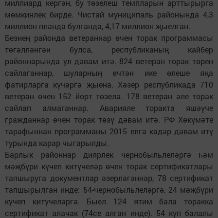
миллиард кергән, бу төзелеш темпларын арттырырга
мөмкинлек бирде. Чистай муниципаль районында 4,3
миллион планда булганда, 4,17 миллион җыелган.
Безнең районда ветераннар өчен торак программасы
төгәлләнгән булса, республиканың кайбер
районнарында ул дәвам итә. 824 ветеран торак төрен
сайлаганнар, шуларның өчтән ике өлеше яңа
фатирларга күчәргә җыена. Хәзер респуб­ликада 710
ветеран өчен 152 йорт төзелә. 178 ветеран әле торак
сайлап алмаганнар. Аварияле торакта яшәүче
гражданнар өчен торак төзү дәвам итә. РФ Хөкүмәте
тарафыннан программаны 2015 елга кадәр дәвам итү
турында карар чыгарылды.
Барлык районнар диярлек чернобыльлеләргә һәм
мәҗбүри күчеп китүчеләр өчен торак сертификатлары
тапшыруга документлар әзерләгәннәр, 78 сертификат
тапшырылган инде: 54-чернобыльлеләргә, 24 мәҗбүри
күчеп китүчеләргә. Быел 124 ятим бала торакка
сертификат алачак (74се алган инде). 54 күп балалы