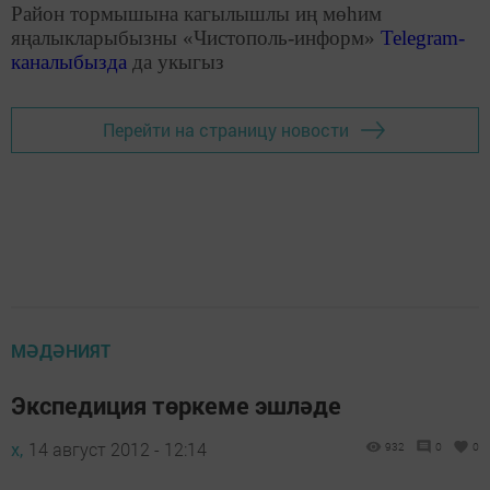
Район тормышына кагылышлы иң мөһим
яңалыкларыбызны «Чистополь-информ»
Telegram
-
каналыбызда
да укыгыз
Перейти на страницу новости
МӘДӘНИЯТ
Экспедиция төркеме эшләде
х,
14 август 2012 - 12:14
932
0
0