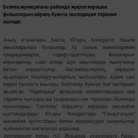
Безнең муниципаль районда җирле керәшен
фольклорын өйрәнү буенча экспедиция төркеме
эшләде.
Аның әгъзалары Бахта, Югары Кондрата, Ишәле
авылларында булдылар, бу халык вәкилләренең
традицияләрен, гореф-гадәтләрен, йолаларын
өйрәнделәр, озак еллар шул авылларда яшәүчеләр
белән очраштылар. Ансамбльләрнең, керәшен
җырларын башкаручыларның чыгышлары аудио һәм
видео тасмага язылды. Билгеләр буенча бай материал
җыелган. "Карендәш" фольклор коллективының ике
төркеме чыгышы да тыңланды һәм теркәлде. Ишәледә
кунакларны "Сеспель" борынгы керәшен ансамбле
шатландырды. Югары Кондратада "Сандугачым"
ансамбле артистлары белән аралашудан казанлылар
кыйммәтле мәгълүмат алдылар.
Экспедиция белән Н.Г. Җиһанов исемендәге Казан