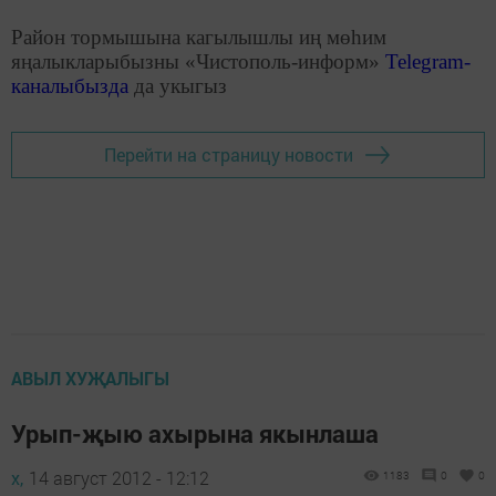
Район тормышына кагылышлы иң мөһим
яңалыкларыбызны «Чистополь-информ»
Telegram
-
каналыбызда
да укыгыз
Перейти на страницу новости
АВЫЛ ХУҖАЛЫГЫ
Урып-җыю ахырына якынлаша
х,
14 август 2012 - 12:12
1183
0
0