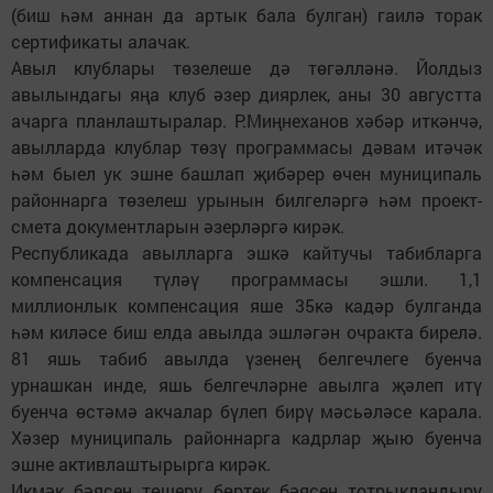
(биш һәм аннан да артык бала булган) гаилә торак
сертификаты алачак.
Авыл клублары төзелеше дә төгәлләнә. Йолдыз
авылындагы яңа клуб әзер диярлек, аны 30 августта
ачарга планлаштыралар. Р.Миңнеханов хәбәр иткәнчә,
авылларда клублар төзү программасы дәвам итәчәк
һәм быел ук эшне башлап җибәрер өчен муниципаль
районнарга төзелеш урынын билгеләргә һәм проект-
смета документларын әзерләргә кирәк.
Республикада авылларга эшкә кайтучы табибларга
компенсация түләү программасы эшли. 1,1
миллионлык компенсация яше 35кә кадәр булганда
һәм киләсе биш елда авылда эшләгән очракта бирелә.
81 яшь табиб авылда үзенең белгечлеге буенча
урнашкан инде, яшь белгечләрне авылга җәлеп итү
буенча өстәмә акчалар бүлеп бирү мәсьәләсе карала.
Хәзер муниципаль районнарга кадрлар җыю буенча
эшне активлаштырырга кирәк.
Икмәк бәясен төшерү, бөртек бәясен тотрыкландыру