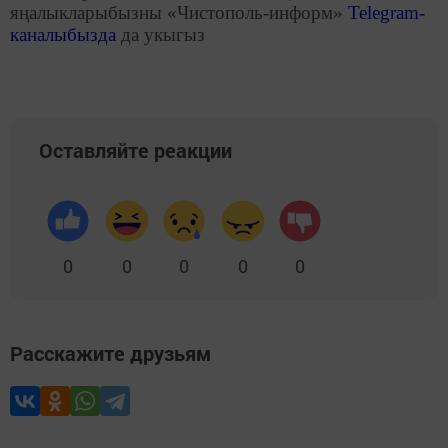
яңалыкларыбызны «Чистополь-информ»
Telegram
-
каналыбызда
да укыгыз
Оставляйте реакции
0
0
0
0
0
Расскажите друзьям