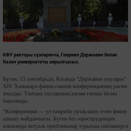
КФУ ректоры сүзләренчә, Гавриил Державин белән
Казан университеты аерылгысыз.
Бүген, 13 сентябрьдә, Казанда “Державин укулары”
XIV Халыкара фәнни-гамәли конференциянең рәсми
ачылды. Тантана укуларның рәсми гимны белән
башланды.
“Конференция — ул тәҗрибә уртаклашу өчен фикер
алышу мәйданчыгы. Бүген без юриспруденция
өлкәсендә актуаль проблемалар турында сөйләшергә