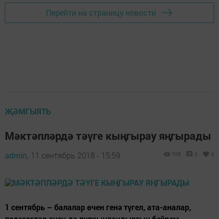
Перейти на страницу новости
ҖӘМГЫЯТЬ
Мәктәпләрдә тәүге кыңгырау яңгырады
admin,
11 сентябрь 2018 - 15:59
705
0
0
1 сентябрь – балалар өчен генә түгел, ата-аналар,
педагоглар өчен дә дулкынландыргыч бәйрәм.