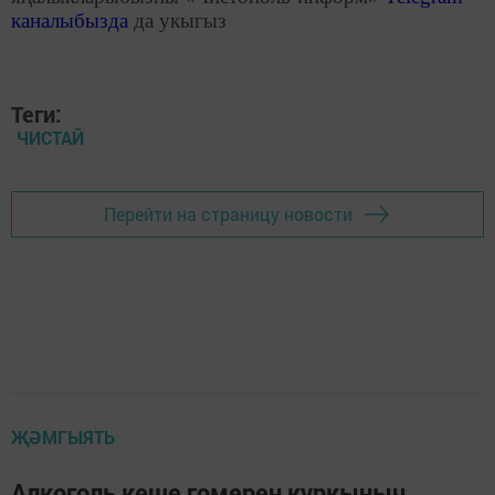
каналыбызда
да укыгыз
Теги:
ЧИСТАЙ
Перейти на страницу новости
ҖӘМГЫЯТЬ
Алкоголь кеше гомерен куркыныч