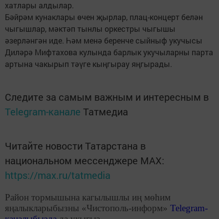
хатлары алдылар.
Бәйрәм кунаклары өчен җырлар, плац-концерт белән
чыгышлар, мәктәп тынлы оркестры чыгышы
әзерләнгән иде. Һәм менә беренче сыйныф укучысы
Диләрә Мифтахова кулында барлык укучыларны парта
артына чакырып тәүге кыңгырау яңгырады.
Следите за самым важным и интересным в
Telegram-канале
Татмедиа
Читайте новости Татарстана в
национальном мессенджере MАХ:
https://max.ru/tatmedia
Район тормышына кагылышлы иң мөһим
яңалыкларыбызны «Чистополь-информ»
Telegram
-
каналыбызда
да укыгыз