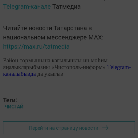
Telegram-канале
Татмедиа
Читайте новости Татарстана в
национальном мессенджере MАХ:
https://max.ru/tatmedia
Район тормышына кагылышлы иң мөһим
яңалыкларыбызны «Чистополь-информ»
Telegram
-
каналыбызда
да укыгыз
Теги:
ЧИСТАЙ
Перейти на страницу новости