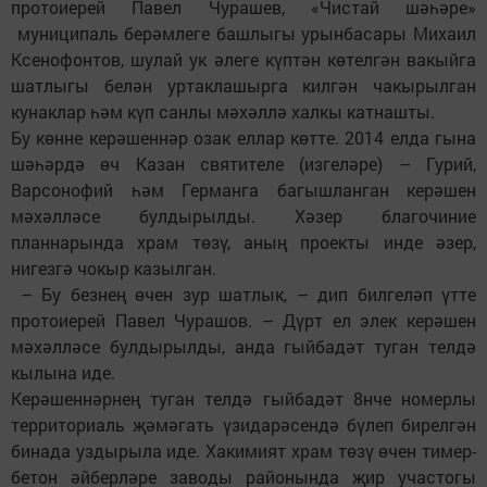
протоиерей Павел Чурашев, «Чис­тай шәһәре»
муниципаль берәмлеге башлыгы урынбасары Михаил
Ксенофонтов, шулай ук әлеге күптән көтелгән вакыйга
шатлыгы белән уртаклашырга килгән чакырылган
кунаклар һәм күп санлы мәхәллә халкы катнашты.
Бу көнне керәшеннәр озак еллар көтте. 2014 елда гына
шәһәрдә өч Казан святителе (изгеләре) – Гурий,
Варсонофий һәм Германга багышланган керәшен
мәхәлләсе булдырылды. Хәзер благочиние
планнарында храм төзү, аның проекты инде әзер,
нигезгә чокыр казылган.
– Бу безнең өчен зур шатлык, – дип билгеләп үтте
протоиерей Павел Чурашов. – Дүрт ел элек керәшен
мәхәлләсе булдырылды, анда гыйбадәт туган телдә
кылына иде.
Керәшеннәрнең туган телдә гыйбадәт 8нче номерлы
территориаль җәмәгать үзидарәсендә бүлеп бирелгән
бинада уздырыла иде. Хакимият храм төзү өчен тимер-
бетон әйберләре заводы районында җир участогы