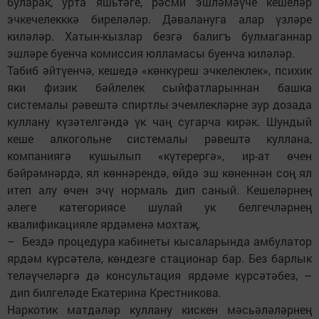
буларак, урта яшьтәге, рәсми эшләмәүче кешеләр
эчкечелекккә биреләләр. Дәвалануга алар үзләре
киләләр. Хатын-кызлар безгә балигъ булмаганнар
эшләре буенча комиссия юлламасы буенча киләләр.
Табиб әйтүенчә, кешедә «көнкүреш эчкелек­лек», психик
яки физик бәйлелек сыйфатларыннан башка
системалы рәвештә спиртлы эчемлекләрне зур дозада
куллану күзәтелгәндә үк чаң сугарча кирәк. Шундый
кеше алкогольне системалы рәвештә куллана,
компаниягә кушылып «күтерергә», ир-ат өчен
бәйрәмнәрдә, ял көннәрендә, өйдә эш көненнән соң ял
итеп алу өчен эчү нормаль дип саный. Кешеләрнең
әлеге категориясе шулай ук белгечләрнең
квалификацияле ярдәменә мохтаҗ.
– Бездә процедура кабинеты кысаларында амбулатор
ярдәм күрсәтелә, көндезге стационар бар. Без барлык
теләүчеләргә дә консультация ярдәме күрсәтәбез, –
дип билгеләде Екатерина Крестникова.
Наркотик матдәләр куллану кискен мәсьәләләрнең