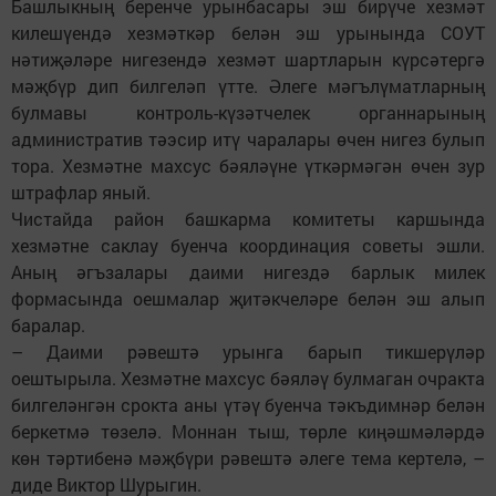
Башлыкның беренче урынбасары эш бирүче хезмәт
килешүендә хезмәткәр белән эш урынында СОУТ
нәтиҗәләре нигезендә хезмәт шартларын күрсәтергә
мәҗбүр дип билгеләп үтте. Әлеге мәгълүматларның
булмавы контроль-күзәтчелек органнарының
административ тәэсир итү чаралары өчен нигез булып
тора. Хезмәтне махсус бәяләүне үткәрмәгән өчен зур
штрафлар яный.
Чистайда район башкарма комитеты каршында
хезмәтне саклау буенча координация советы эшли.
Аның әгъзалары даими нигездә барлык милек
формасында оешмалар җитәкчеләре белән эш алып
баралар.
– Даими рәвештә урынга барып тикшерүләр
оештырыла. Хезмәтне махсус бәяләү булмаган очракта
билгеләнгән срокта аны үтәү буенча тәкъдимнәр белән
беркетмә төзелә. Моннан тыш, төрле киңәшмәләрдә
көн тәртибенә мәҗбүри рәвештә әлеге тема кертелә, –
диде Виктор Шурыгин.