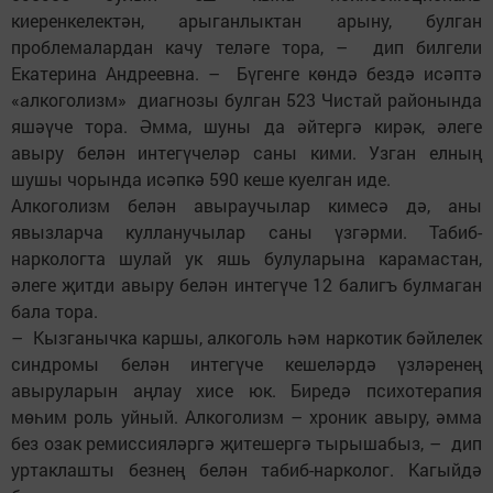
киеренкелектән, арыганлыктан арыну, булган
проблемалардан качу теләге тора, – дип билгели
Екатерина Андреевна. – Бүгенге көндә бездә исәптә
«алкоголизм» диаг­нозы булган 523 Чистай районында
яшәүче тора. Әмма, шуны да әйтергә кирәк, әлеге
авыру белән интегүчеләр саны кими. Узган елның
шушы чорында исәпкә 590 кеше куелган иде.
Алкоголизм белән авыраучылар кимесә дә, аны
явызларча кулланучылар саны үзгәрми. Табиб-
наркологта шулай ук яшь булуларына карамастан,
әлеге җитди авыру белән интегүче 12 балигъ булмаган
бала тора.
– Кызганычка каршы, алкоголь һәм наркотик бәйлелек
синдромы белән интегүче кешеләрдә үзләренең
авыруларын аңлау хисе юк. Биредә психотерапия
мөһим роль уйный. Алкоголизм – хроник авыру, әмма
без озак ремиссияләргә җитешергә тырышабыз, – дип
уртаклашты безнең белән табиб-нарколог. Кагыйдә