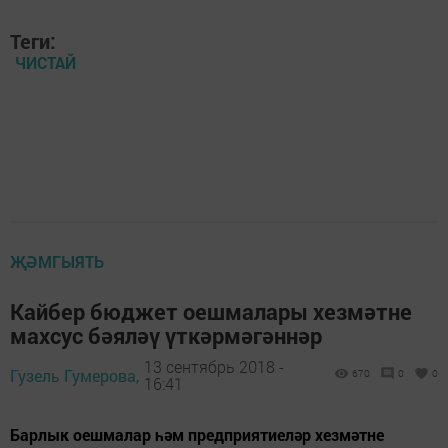
Теги:
ЧИСТАЙ
ҖӘМГЫЯТЬ
Кайбер бюджет оешмалары хезмәтне
махсус бәяләү үткәрмәгәннәр
13 сентябрь 2018 -
Гузель Гумерова,
670
0
0
16:41
Барлык оешмалар һәм предприятиеләр хезмәтне