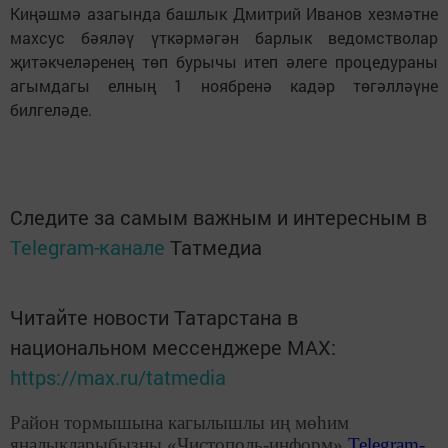
Киңәшмә азагында башлык Дмитрий Иванов хезмәтне
махсус бәяләү үткәрмәгән барлык ведомстволар
җитәкчеләренең төп бурычы итеп әлеге процедураны
агымдагы елның 1 ноябренә кадәр төгәлләүне
билгеләде.
Следите за самым важным и интересным в
Telegram-канале
Татмедиа
Читайте новости Татарстана в
национальном мессенджере MАХ:
https://max.ru/tatmedia
Район тормышына кагылышлы иң мөһим
яңалыкларыбызны «Чистополь-информ»
Telegram
-