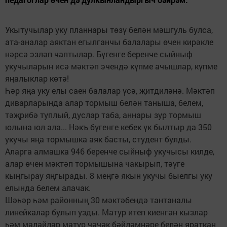
Укытучылар уку планнары төзү белән мәшгуль булса,
ата-аналар аяктан егылганчы балалары өчен кирәкле
нәрсә эзләп чаптылар. Бүгенге беренче сыйныф
укучыларын исә мәктәп эчендә күпме ачышлар, күпме
яңалыклар көтә!
Һәр яңа уку елы саен балалар үсә, җитдиләнә. Мәктәп
диварларында алар тормыш белән таныша, белем,
тәҗрибә туплый, дуслар таба, аннары зур тормыш
юлына юл ала... Нәкъ бүгенге кебек үк былтыр да 350
укучы яңа тормышка аяк басты, студент булды.
Аларга алмашка 946 беренче сыйныф укучысы килде,
алар өчен мәктәп тормышына чакырып, тәүге
кыңгырау яңгырады. 8 меңгә якын укучы быелгы уку
елында белем алачак.
Шәһәр һәм районның 30 мәктәбендә тантаналы
линейкалар булып узды. Матур итеп киенгән кызлар
һәм малайлар матур чәчәк бәйләмнәре белән яраткан