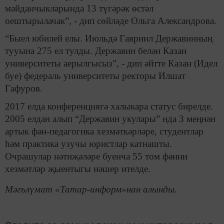
мәйданчыкларында 13 түгәрәк өстәл
оештырылачак”, - дип сөйләде Ольга Александрова.
“Быел юбилей елы. Июльдә Гавриил Державинның
тууына 275 ел тулды. Державин белән Казан
университеты аерылгысыз”, - дип әйтте Казан (Идел
буе) федераль университеты ректоры Илшат
Гафуров.
2017 елда конференциягә халыкара статус бирелде.
2005 елдан алып “Державин укулары” нда 3 меңнән
артык фән-педагогика хезмәткәрләре, студентлар
һәм практика узучы юристлар катнашты.
Очрашулар нәтиҗәләре буенча 55 том фәнни
хезмәтләр җыентыгы нәшер ителде.
Мәгълүмат «Татар-информ»нан алынды.