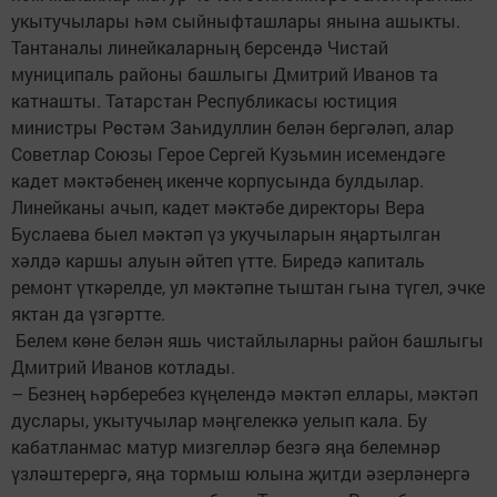
укытучылары һәм сыйныфташлары янына ашыкты.
Тантаналы линейкаларның берсендә Чистай
муниципаль районы башлыгы Дмитрий Иванов та
катнашты. Татарстан Республикасы юстиция
министры Рөстәм Заһидуллин белән бергәләп, алар
Советлар Союзы Герое Сергей Кузьмин исемендәге
кадет мәктәбенең икенче корпусында булдылар.
Линейканы ачып, кадет мәктәбе директоры Вера
Буслаева быел мәктәп үз укучыларын яңартылган
хәлдә каршы алуын әйтеп үтте. Биредә капиталь
ремонт үткәрелде, ул мәктәпне тыштан гына түгел, эчке
яктан да үзгәртте.
Белем көне белән яшь чистайлыларны район башлыгы
Дмитрий Иванов котлады.
– Безнең һәрберебез күңелендә мәктәп еллары, мәктәп
дуслары, укытучылар мәңгелеккә уелып кала. Бу
кабатланмас матур мизгелләр безгә яңа белемнәр
үзләштерергә, яңа тормыш юлына җитди әзерләнергә