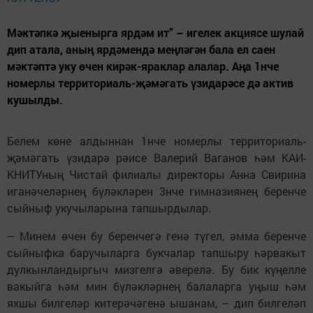
Мәктәпкә җыенырга ярдәм ит” – игелек акциясе шулай
дип атала, аның ярдәмендә меңләгән бала ел саен
мәктәптә уку өчен кирәк-яраклар алалар. Аңа 1нче
номерлы территориаль-җәмәгать үзидарәсе дә актив
кушылды.
Белем көне алдыннан 1нче номерлы территориаль-
җәмәгать үзидарә рәисе Валерий Ваганов һәм КАИ-
КНИТУның Чистай филиалы директоры Анна Свирина
иганәчеләрнең бүләкләрен 3нче гимназиянең беренче
сыйныф укучыларына тапшырдылар.
– Минем өчен бу беренчегә генә түгел, әмма беренче
сыйныфка баручыларга букчалар тапшыру һәрвакыт
дулкынландыргыч мизгелгә әверелә. Бу бик күңелле
вакыйга һәм мин бүләкләрнең балаларга уңыш һәм
яхшы билгеләр китерәчәгенә ышанам, – дип билгеләп