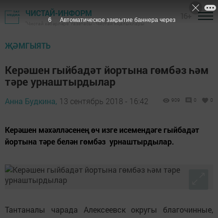
ЧИСТАЙ-ИНФОРМ
16+
4
Автоматическое закрытие баннера через
"Чистай хәбәрләре" газетасы - Чистай яңалыклары
ҖӘМГЫЯТЬ
Керәшен гыйбадәт йортына гөмбәз һәм
тәре урнаштырдылар
Анна Будкина,
13 сентябрь 2018 - 16:42
909
0
0
Керәшен мәхәлләсенең өч изге исемендәге гыйбадәт
йортына тәре белән гөмбәз урнаштырдылар.
Тантаналы чарада Алексеевск округы благочинные,