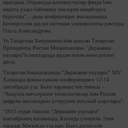
җыелдык. Очрашуда катнашучылар фәндә һәм
иҗатта үзара бәйләнеш чикләрен киңәйтергә
бурычлы”, - диде конференция ачылышында
Бөтенроссия дәүләт юстиция университеты ректоры
Ольга Александрова.
Ул Татарстан Хөкүмәтенә һәм шәхсән Татарстан
Президенты Рөстәм Миңнехановка "Державин
укулары”н оештыруда ярдәм иткән өчен рәхмәт
әйтте.
Татарстан башкаласында “Державин укулары” XIV
Халыкара фәнни-гамәли конференциясе 12-14
сентябрьдә уза. Быел чараның төп темасы –
“Хокукта мәгълүмати технологияләр һәм Россия
цифрлы икътисадын үстерүнең хокукый шартлары”.
“2015 елдан башлап “Державин укулары”
шагыйрьнең ватанында, Казанда үткәрелә. Элек
чаралар Мәскәүдә уза иде. Быел дискуссия