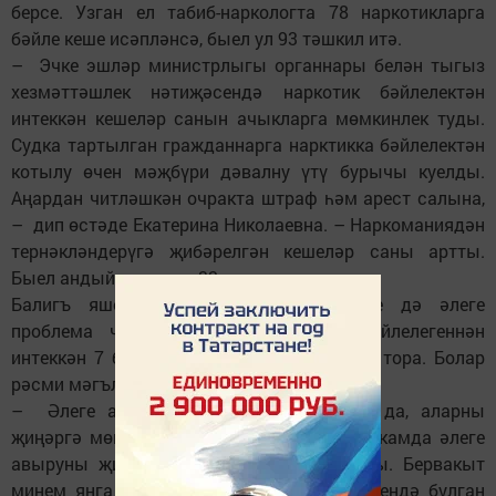
берсе. Узган ел табиб-наркологта 78 наркотикларга
бәйле кеше исәпләнсә, быел ул 93 тәшкил итә.
– Эчке эшләр министрлыгы органнары белән тыгыз
хезмәттәшлек нәтиҗәсендә наркотик бәйлелектән
интеккән кешеләр санын ачыкларга мөмкинлек туды.
Судка тартылган гражданнарга нарктикка бәйлелектән
котылу өчен мәҗбүри дәвалну үтү бурычы куелды.
Аңардан читләшкән очракта штраф һәм арест салына,
– дип өстәде Екатерина Николаевна. – Наркоманиядән
тернәкләндерүгә җибәрелгән кешеләр саны артты.
Быел андыйлар саны 32 гә җитте.
Балигъ яшенә җитмәгән яшүсмерләрне дә әлеге
проблема читләп үтмәде. Наркотик бәйлелегеннән
интеккән 7 бала табиб-наркологта исәптә тора. Болар
рәсми мәгълүматлар буенча.
– Әлеге авырулар хроник саналсалар да, аларны
җиңәргә мөмкин. Минем табиблык практикамда әлеге
авыруны җиңгән бәхетле очраклар булды. Бервакыт
минем янга эчүнең иң катлаулы дәрәҗәсендә булган