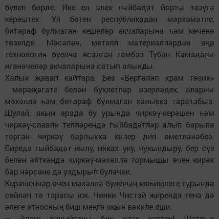
бүлеп бирде. Ике ел элек гыйбадәт йорты төзүгә
керештек. Ул бөтен республикадан мәрхәмәтле,
битараф булмаган кешеләр акчаларына һәм көченә
төзелде. Мәсәлән, металл материаллардан яңа
технология буенча ясалган гөмбәз Түбән Камадагы
иганәчеләр акчаларына сатып алынды.
Халык җавап кайтара. Без «Бергәләп храм төзик»
мөрәҗәгате белән буклетлар әзерләдек, аларны
мәхәллә һәм битараф булмаган халыкка таратабыз.
Шулай, якын арада бу урында чиркәү-керәшен һәм
чиркәү-славян телләрендә гыйбадәтләр алып барыла
торган чиркәү барлыкка килер дип өметләнәбез.
Биредә гыйбадәт кылу, никах уку, чукындыру, бер сүз
белән әйткәндә чиркәү-мәхәллә тормышы өчен кирәк
бар нәрсәне дә уздырып булачак.
Керәшеннәр өчен мәхәллә булуның мөһимлеге турында
сөйләп тә торасы юк. Чөнки Чистай җирендә генә дә
әлеге этносның биш меңгә якын вәкиле яши.
– Әлеге вакыйганы бик озак көттек! Шатлык