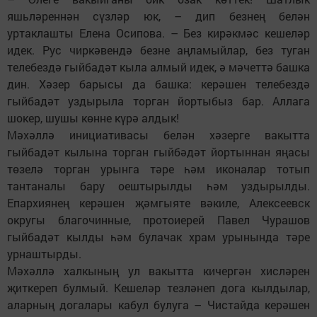
яшьләреннән сүзләр юк, – дип безнең белән
уртаклашты Елена Осипова. – Без кирәкмәс кешеләр
идек. Рус чиркәвендә безне аңламыйлар, без туган
телебездә гыйбадәт кыла алмый идек, ә мәчеттә башка
дин. Хәзер барысы да башка: керәшен телебездә
гыйбадәт уздырыла торган йортыбыз бар. Аллага
шокер, шушы көнне күрә алдык!
Мәхәллә инициативасы белән хәзерге вакытта
гыйбадәт кылына торган гыйбәдәт йортыннан яңасы
төзелә торган урынга тәре һәм иконалар тотып
тантаналы бару оештырылды һәм уздырылды.
Епархиянең керәшен җәмгыяте вәкиле, Алексеевск
округы благочинные, протоиерей Павел Чурашов
гыйбадәт кылды һәм булачак храм урынында тәре
урнаштырды.
Мәхәллә халкының ул вакытта кичергән хисләрен
җиткереп булмый. Кешеләр тезләнеп дога кылдылар,
аларның догалары кабул булуга – Чистайда керәшен