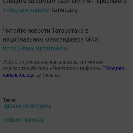
Следите за самым важным и интересным в
Telegram-канале
Татмедиа
Читайте новости Татарстана в
национальном мессенджере MАХ:
https://max.ru/tatmedia
Район тормышына кагылышлы иң мөһим
яңалыкларыбызны «Чистополь-информ»
Telegram
-
каналыбызда
да укыгыз
Теги:
ДЕЖАВИН УКУЛАРЫ
ИЛШАТ ГАФУРОВ