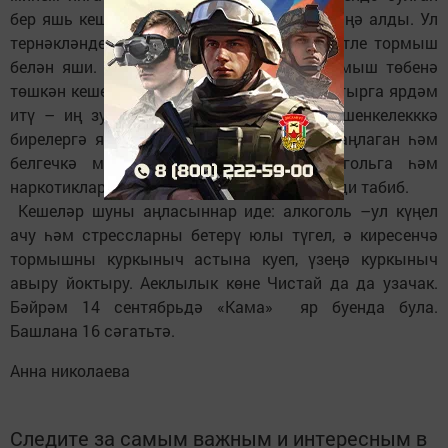
бер яшь кеше килде. Ул әлеге зәхмәтне җиңә алды. Ул
тернәкләндерү курсы үтте һәм хәзер бәхетле тормыш
белән яши. Мин табиб-нарколог өчен тормыш төбенә
төшкән кешеләргә нормаль тормышка кайтырга ярдәм
итү – иң зур шатлык. Бервакытта да төшенкелекккә
бирелергә ярамый. Үзенең проблемасын аңлаган һәм
белгечкә мөрәҗәгать иткән кеше алкогольга һәм
наркотикларга тартылуны җиңә алачак, – ди табиб.
Кешеләр шуны аңласыннар иде: алкоголь –ул күңел
ачу һәм стрессларны бетерү юлы түгел, ә киресенчә
тормышны куркыныч астына куеп, үзеңә куркыныч
авыру йоктыру. Аеклылык көне Чистай да да узачак.
Бәйрәм 14 сентябрьдә «Кама» яр буенда була.
Башлана 16 сәгатьтә.
Анна николаева
Следите за самым важным и интересным в