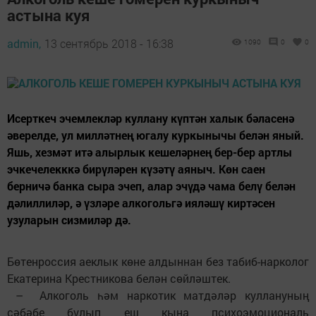
астына куя
admin,
13 сентябрь 2018 - 16:38
1090
0
0
Исерткеч эчемлекләр куллану күптән халык бәласенә
әверелде, ул милләтнең югалу куркынычы белән яный.
Яшь, хезмәт итә алырлык кешеләрнең бер-бер артлы
эчкечелекккә бирүләрен күзәтү аяныч. Көн саен
берничә банка сыра эчеп, алар эчүдә чама белү белән
дәлиллиләр, ә үзләре алкогольгә ияләшү киртәсен
узуларын сизмиләр дә.
Бөтенроссия аеклык көне алдыннан без табиб-нарколог
Екатерина Крестникова белән сөйләштек.
– Алкоголь һәм наркотик матдәләр куллануның
сәбәбе булып еш кына психоэмоциональ