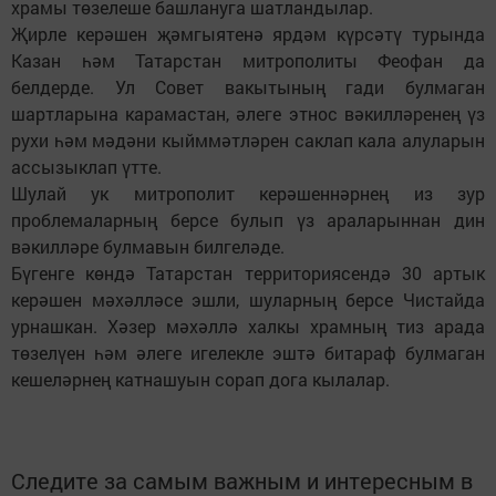
храмы төзелеше башлануга шатландылар.
Җирле керәшен җәмгыятенә ярдәм күрсәтү турында
Казан һәм Татарстан митрополиты Феофан да
белдерде. Ул Совет вакытының гади булмаган
шартларына карамастан, әлеге этнос вәкилләренең үз
рухи һәм мәдәни кыйммәтләрен саклап кала алуларын
ассызык­лап үтте.
Шулай ук митрополит керәшеннәрнең из зур
проблемаларның берсе булып үз араларыннан дин
вәкилләре булмавын билгеләде.
Бүгенге көндә Татарстан территориясендә 30 артык
керәшен мәхәлләсе эшли, шуларның берсе Чистайда
урнашкан. Хәзер мәхәллә халкы храмның тиз арада
төзелүен һәм әлеге игелекле эштә битараф булмаган
кешеләрнең катнашуын сорап дога кылалар.
Следите за самым важным и интересным в