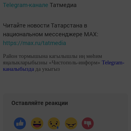
Telegram-канале
Татмедиа
Читайте новости Татарстана в
национальном мессенджере MАХ:
https://max.ru/tatmedia
Район тормышына кагылышлы иң мөһим
яңалыкларыбызны «Чистополь-информ»
Telegram
-
каналыбызда
да укыгыз
Оставляйте реакции