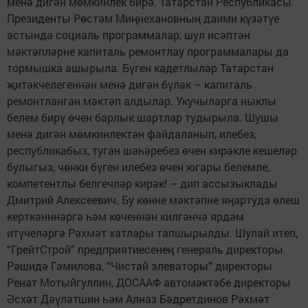
менә дигән мөмкинлек бирә. Татарстан Республикасы
Президенты Рөстәм Миңнехановның даими күзәтүе
астында социаль программалар, шул исәптән
мәктәпләрне капиталь ремонтлау программалары да
тормышка ашырыла. Бүген кадетлылар Татарстан
җитәкчелегеннән менә дигән бүләк – капиталь
ремонтланган мәктәп алдылар. Укучыларга ныклы
белем бирү өчен барлык шартлар тудырыла. Шушы
менә дигән мөмкинлектән файдаланып, илебез,
республикабыз, туган шәһәребез өчен кирәкле кешеләр
булыгыз, чөнки бүген илебез өчен югары белемле,
компетентлы белгечләр кирәк! – дип ассызыклады
Дмитрий Алексеевич. Бу көнне мәктәпне яңартуда өлеш
керткәнннәргә һәм көченнән килгәнчә ярдәм
итүчеләргә Рәхмәт хатлары тапшырылды. Шулай итеп,
“ГрейтСтрой” предприятиесенең генераль директоры
Рәшидә Гамилова, “Чис­тай элеваторы” директоры
Ренат Мотыйгуллин, ДОСААФ автомәктәбе директоры
Әсхәт Дәүләтшин һәм Алназ Бәдретдинов Рәхмәт