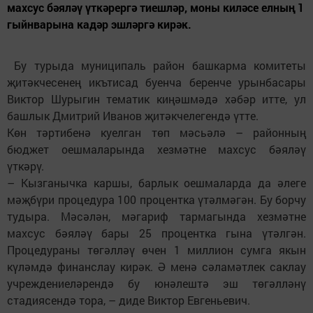
махсус бәяләү үткәрергә тиешләр, моны киләсе елның 1
гыйнварына кадәр эшләргә кирәк.
Бу турыда муниципаль район башкарма комитеты
җитәкчесенең икътисад буенча беренче урынбасары
Виктор Шурыгин тематик киңәшмәдә хәбәр итте, ул
башлык Дмитрий Иванов җитәкчелегендә үтте.
Көн тәртибенә куелган төп мәсьәлә – районның
бюджет оешмаларында хезмәтне махсус бәяләү
үткәрү.
– Кызганычка каршы, барлык оешмаларда да әлеге
мәҗбүри процедура 100 процентка үтәлмәгән. Бу борчу
тудыра. Мәсәлән, мәгариф тармагында хезмәтне
махсус бәяләү бары 25 процентка гына үтәлгән.
Процедураны төгәлләү өчен 1 миллион сумга якын
күләмдә финанслау кирәк. Ә менә сәламәтлек саклау
учреждениеләрендә бу юнәлештә эш төгәлләнү
стадиясендә тора, – диде Виктор Евгеньевич.