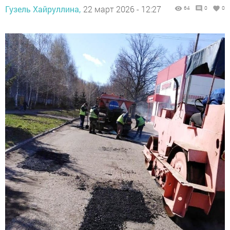
Гузель Хайруллина,
22 март 2026 - 12:27
64
0
0