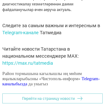
диагностикалау хезмәтләреннән даими
файдаланучылар өчен аеруча актуаль.
Следите за самым важным и интересным в
Telegram-канале
Татмедиа
Читайте новости Татарстана в
национальном мессенджере MАХ:
https://max.ru/tatmedia
Район тормышына кагылышлы иң мөһим
яңалыкларыбызны «Чистополь-информ»
Telegram
-
каналыбызда
да укыгыз
Перейти на страницу новости