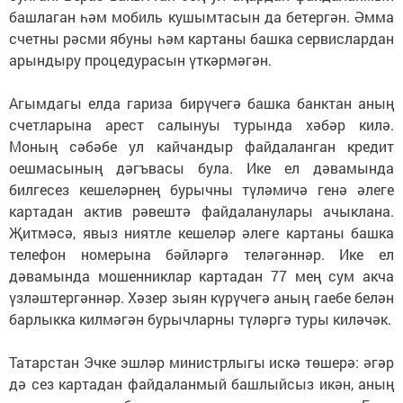
башлаган һәм мобиль кушымтасын да бетергән. Әмма
счетны рәсми ябуны һәм картаны башка сервислардан
арындыру процедурасын үткәрмәгән.
Агымдагы елда гариза бирүчегә башка банктан аның
счетларына арест салынуы турында хәбәр килә.
Моның сәбәбе ул кайчандыр файдаланган кредит
оешмасының дәгъвасы була. Ике ел дәвамында
билгесез кешеләрнең бурычны түләмичә генә әлеге
картадан актив рәвештә файдаланулары ачыклана.
Җитмәсә, явыз ниятле кешеләр әлеге картаны башка
телефон номерына бәйләргә теләгәннәр. Ике ел
дәвамында мошенниклар картадан 77 мең сум акча
үзләштергәннәр. Хәзер зыян күрүчегә аның гаебе белән
барлыкка килмәгән бурычларны түләргә туры киләчәк.
Татарстан Эчке эшләр министрлыгы искә төшерә: әгәр
дә сез картадан файдаланмый башлыйсыз икән, аның