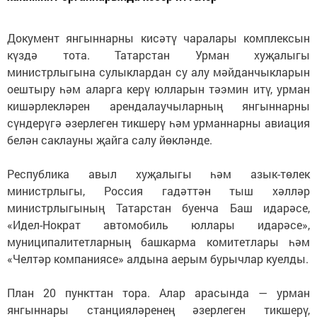
Документ янгыннарны кисәтү чаралары комплексын
күздә тота. Татарстан Урман хуҗалыгы
министрлыгына сулыклардан су алу мәйданчыкларын
оештыру һәм аларга керү юлларын тәэмин итү, урман
кишәрлекләрен арендалаучыларның янгыннарны
сүндерүгә әзерлеген тикшерү һәм урманнарны авиация
белән саклауны җайга салу йөкләнде.
Республика авыл хуҗалыгы һәм азык-төлек
министрлыгы, Россия гадәттән тыш хәлләр
министрлыгының Татарстан буенча Баш идарәсе,
«Идел-Нократ автомобиль юллары идарәсе»,
муниципалитетларның башкарма комитетлары һәм
«Челтәр компаниясе» алдына аерым бурычлар куелды.
План 20 пункттан тора. Алар арасында — урман
янгыннары станцияләренең әзерлеген тикшерү,