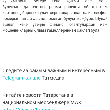
кушымтасын бетерү генә җитми әле. Банк
бүлекчәсендә счетны рәсми рәвештә ябарга һәм
картаның барлык түләү сервисларыннан һәм телефон
номерыннан да арындырылган булуы мәҗбүри. Шулай
эшләп кенә үзеңне финанс югалтулардан һәм
мошенникларның явыз гамәлләреннән саклап була.
Следите за самым важным и интересным в
Telegram-канале
Татмедиа
Читайте новости Татарстана в
национальном мессенджере MАХ:
https://max.ru/tatmedia