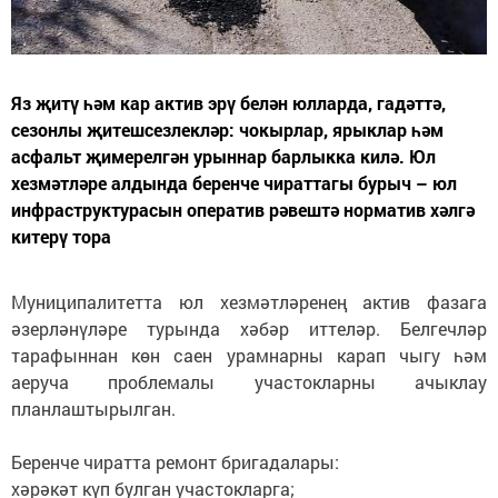
Яз җитү һәм кар актив эрү белән юлларда, гадәттә,
сезонлы җитешсезлекләр: чокырлар, ярыклар һәм
асфальт җимерелгән урыннар барлыкка килә. Юл
хезмәтләре алдында беренче чираттагы бурыч – юл
инфраструктурасын оператив рәвештә норматив хәлгә
китерү тора
Муниципалитетта юл хезмәтләренең актив фазага
әзерләнүләре турында хәбәр иттеләр. Белгечләр
тарафыннан көн саен урамнарны карап чыгу һәм
аеруча проблемалы участокларны ачыклау
планлаштырылган.
Беренче чиратта ремонт бригадалары:
хәрәкәт күп булган участокларга;