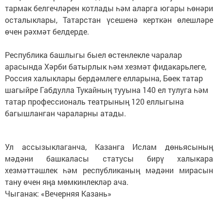
тармак белгечләрен котлады һәм аларга югары һөнәри
осталыклары, Татарстан үсешенә керткән өлешләре
өчен рәхмәт белдерде.
Республика башлыгы быел өстенлекле чаралар
арасында Хәрби батырлык һәм хезмәт фидакарьлеге,
Россия халыклары бердәмлеге елларына, Бөек татар
шагыйре Габдулла Тукайның тууына 140 ел тулуга һәм
татар профессиональ театрының 120 еллыгына
багышланган чараларны атады.
Ул ассызыклаганча, Казанга Ислам дөньясының
мәдәни башкаласы статусы бирү халыкара
хезмәттәшлек һәм республиканың мәдәни мирасын
тану өчен яңа мөмкинлекләр ача.
Чыганак: «Вечерняя Казань»