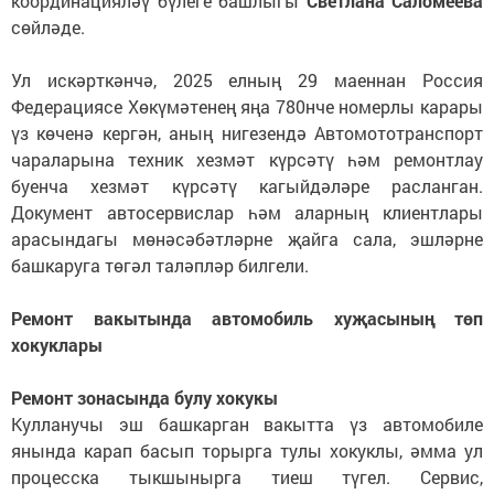
координацияләү бүлеге башлыгы
Светлана Саломеева
сөйләде.
Ул искәрткәнчә, 2025 елның 29 маеннан Россия
Федерациясе Хөкүмәтенең яңа 780нче номерлы карары
үз көченә кергән, аның нигезендә Автомототранспорт
чараларына техник хезмәт күрсәтү һәм ремонтлау
буенча хезмәт күрсәтү кагыйдәләре расланган.
Документ автосервислар һәм аларның клиентлары
арасындагы мөнәсәбәтләрне җайга сала, эшләрне
башкаруга төгәл таләпләр билгели.
Ремонт вакытында автомобиль хуҗасының төп
хокуклары
Ремонт зонасында булу хокукы
Кулланучы эш башкарган вакытта үз автомобиле
янында карап басып торырга тулы хокуклы, әмма ул
процесска тыкшынырга тиеш түгел. Сервис,