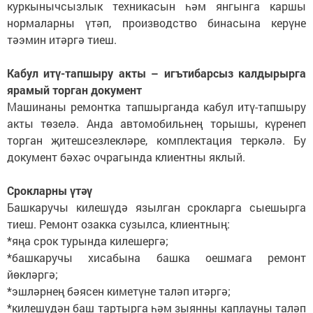
куркынычсызлык техникасын һәм янгынга каршы
нормаларны үтәп, производство бинасына керүне
тәэмин итәргә тиеш.
Кабул итү-тапшыру акты
–
игътибарсыз калдырырга
ярамый торган документ
Машинаны ремонтка тапшырганда кабул итү-тапшыру
акты төзелә. Анда автомобильнең торышы, күренеп
торган җитешсезлекләре, комплектация теркәлә. Бу
документ бәхәс очрагында клиентны яклый.
Срокларны үтәү
Башкаручы килешүдә язылган срокларга сыешырга
тиеш. Ремонт озакка сузылса, клиентның:
*яңа срок турында килешергә;
*башкаручы хисабына башка оешмага ремонт
йөкләргә;
*эшләрнең бәясен киметүне таләп итәргә;
*килешүдән баш тартырга һәм зыянны каплауны таләп