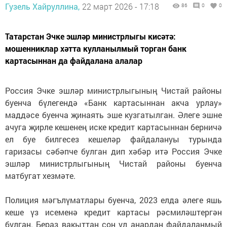
Гузель Хайруллина,
22 март 2026 - 17:18
86
0
0
Татарстан Эчке эшләр министрлыгы кисәтә:
мошенниклар хәтта кулланылмый торган банк
картасыннан да файдалана алалар
Россия Эчке эшләр министрлыгының Чистай районы
буенча бүлегендә «Банк картасыннан акча урлау»
маддәсе буенча җинаять эше кузгатылган. Әлеге эшне
ачуга җирле кешенең иске кредит картасыннан берничә
ел буе билгесез кешеләр файдалануы турында
гаризасы сәбәпче булган дип хәбәр итә Россия Эчке
эшләр министрлыгының Чистай районы буенча
матбугат хезмәте.
Полиция мәгълүматлары буенча, 2023 елда әлеге яшь
кеше үз исеменә кредит картасы рәсмиләштергән
булган. Бераз вакыттан соң ул аңардан файдаланмый