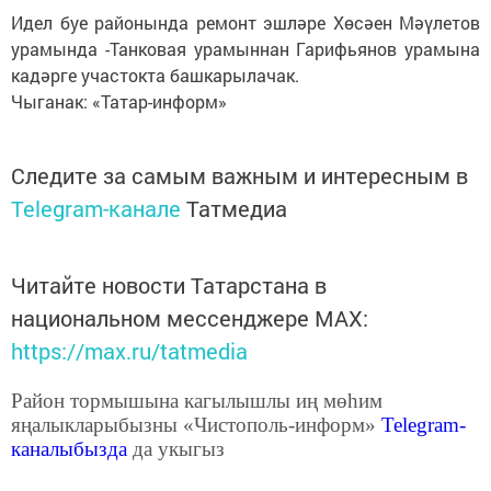
Идел буе районында ремонт эшләре Хөсәен Мәүлетов
урамында -Танковая урамыннан Гарифьянов урамына
кадәрге участокта башкарылачак.
Чыганак: «Татар-информ»
Следите за самым важным и интересным в
Telegram-канале
Татмедиа
Читайте новости Татарстана в
национальном мессенджере MАХ:
https://max.ru/tatmedia
Район тормышына кагылышлы иң мөһим
яңалыкларыбызны «Чистополь-информ»
Telegram
-
каналыбызда
да укыгыз