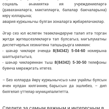
социаль әһәмияткә ия учреждениеләргә
(дәваханәләргә, мәктәпләргә, балалар бакчаларына)
керү юлларына;
авария куркынычы булган зоналарга җибәреләчәкләр.
Әгәр сез юл өслеген төзекләндерүне таләп итә торган
җитди җитешсезлекләргә тап булсагыз, мәгълүматны
диспетчерлык хезмәтенә тапшырырга мөмкин:
- шәһәр чикләре эчендә
8(84342) 5-04-60
номерына
шалтыратыгыз,
- шәһәр чикләреннән тыш
8(84342) 5-30-50
телефоны
буенча мөрәҗәгать итегез.
– Без юлларда йөрү куркынычсыз һәм уңайлы булсын
өчен кулдан килгәннең барысын да эшлибез, – дип
билгеләп үттеләр муниципалитетта.
Следите за самым важным и интересным в