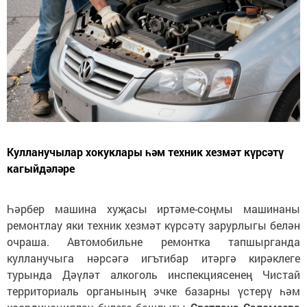
Кулланучылар хокуклары һәм техник хезмәт күрсәтү
кагыйдәләре
Һәрбер машина хуҗасы иртәме-соңмы машинаны
ремонтлау яки техник хезмәт күрсәтү зарурлыгы белән
очраша. Автомобильне ремонтка тапшырганда
кулланучыга нәрсәгә игътибар итәргә кирәклеге
турында Дәүләт алкоголь инспекциясенең Чистай
территориаль органының эчке базарны үстерү һәм