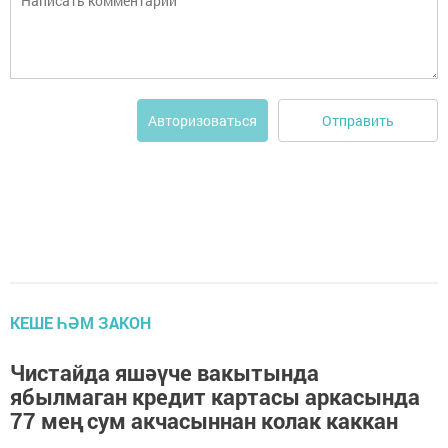
Отправить
Авторизоваться
КЕШЕ ҺӘМ ЗАКОН
Чистайда яшәүче вакытында
ябылмаган кредит картасы аркасында
77 мең сум акчасыннан колак каккан