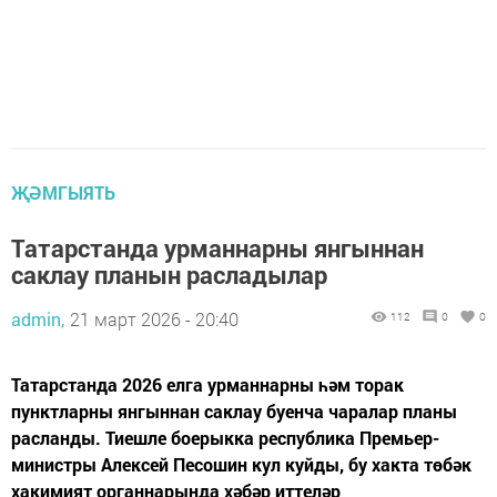
ҖӘМГЫЯТЬ
Татарстанда урманнарны янгыннан
саклау планын расладылар
admin,
21 март 2026 - 20:40
112
0
0
Татарстанда 2026 елга урманнарны һәм торак
пунктларны янгыннан саклау буенча чаралар планы
расланды. Тиешле боерыкка республика Премьер-
министры Алексей Песошин кул куйды, бу хакта төбәк
хакимият органнарында хәбәр иттеләр