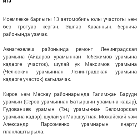
итә
Исемлеккә барлыгы 13 автомобиль юлы участогы һәм
бер тротуар кергән. Эшләр Казанның берничә
районында узачак.
Авиатөзелеш районында ремонт Ленинградская
урамына (Айдаров урамыннан Побежимов урамына
кадәрге участок), шулай ук Максимов урамына
(Челюскин урамыннан Ленинградская урамына
кадәрге участок) кагылачак.
Киров һәм Мәскәү районнарында Галимҗан Баруди
урамын (Серов урамыннан Батыршин урамына кадәр),
Гудованцев урамын (Тэц урамыннан Беломорская
урамына кадәр), шулай ук Маршрутная, Можайский һәм
Александр Пархоменко урамнарын яңарту
планлаштырыла.