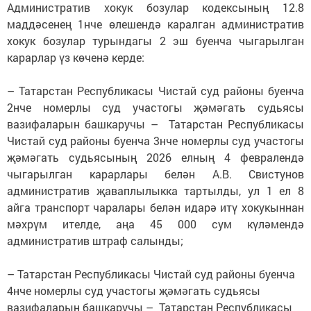
Административ хокук бозулар кодексының 12.8
маддәсенең 1нче өлешендә каралган административ
хокук бозулар турындагы 2 эш буенча чыгарылган
карарлар үз көченә керде:
– Татарстан Республикасы Чистай суд районы буенча
2нче номерлы суд участогы җәмәгать судьясы
вазифаларын башкаручы – Татарстан Республикасы
Чистай суд районы буенча 3нче номерлы суд участогы
җәмәгать судьясының 2026 елның 4 февралендә
чыгарылган карарлары белән А.В. Свистунов
административ җаваплылыкка тартылды, ул 1 ел 8
айга транспорт чаралары белән идарә итү хокукыннан
мәхрүм ителде, аңа 45 000 сум күләмендә
административ штраф салынды;
– Татарстан Республикасы Чистай суд районы буенча
4нче номерлы суд участогы җәмәгать судьясы
вазифаларын башкаручы – Татарстан Республикасы