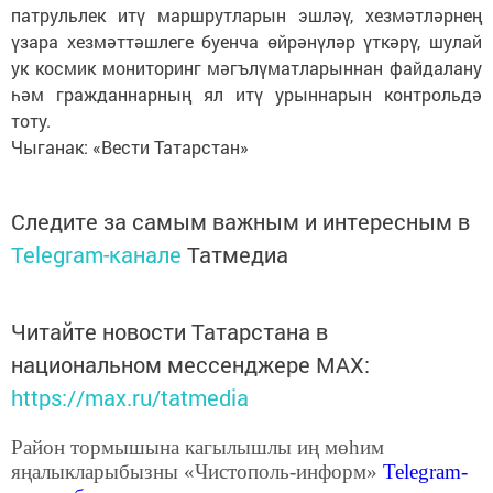
патрульлек итү маршрутларын эшләү, хезмәтләрнең
үзара хезмәттәшлеге буенча өйрәнүләр үткәрү, шулай
ук космик мониторинг мәгълүматларыннан файдалану
һәм гражданнарның ял итү урыннарын контрольдә
тоту.
Чыганак: «Вести Татарстан»
Следите за самым важным и интересным в
Telegram-канале
Татмедиа
Читайте новости Татарстана в
национальном мессенджере MАХ:
https://max.ru/tatmedia
Район тормышына кагылышлы иң мөһим
яңалыкларыбызны «Чистополь-информ»
Telegram
-