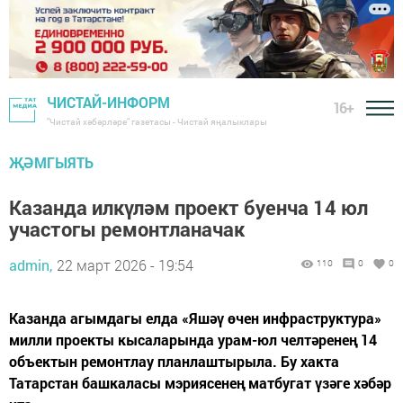
ЧИСТАЙ-ИНФОРМ
16+
"Чистай хәбәрләре" газетасы - Чистай яңалыклары
ҖӘМГЫЯТЬ
Казанда илкүләм проект буенча 14 юл
участогы ремонтланачак
admin,
22 март 2026 - 19:54
110
0
0
Казанда агымдагы елда «Яшәү өчен инфраструктура»
милли проекты кысаларында урам-юл челтәренең 14
объектын ремонтлау планлаштырыла. Бу хакта
Татарстан башкаласы мэриясенең матбугат үзәге хәбәр