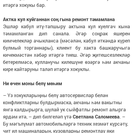
итәргә хокукы бар.
А
ктка кул куйганнан соң гына ремонт тәмамлана
Эшләр кабул итү-тапшыру актына кул куелгач кына
тәмамланган дип санала. Әгәр соңрак яшерен
кимчелекләр ачыкланса (мәсәлән, кабул иткәндә күреп
булмый торганнары), клиент бу хакта башкаручыга
кичекмәстән хәбәр итәргә тиеш. Әгәр җитешсезлекләр
бетерелмәсә, кулланучы килешүне өзәргә һәм акчаны
кире кайтаруны таләп итәргә хокуклы.
Ни өчен моны белү мөһим
– Үз хокукларыңны белү автосервислар белән
конфликтларны булдырмаска, акчаны һәм вакытны
янга калдырырга, шулай ук сыйфатлы ремонт алырга
ярдәм итә, – дип билгеләп үтә
Светлана Саломеева
. –
Бу мәгълүмат автомобильләргә техник хезмәт күрсәтү,
чит ил машиналарын, кузовларны ремонтлау яки