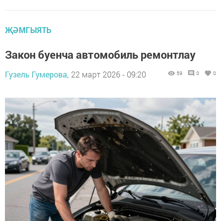
ҖӘМГЫЯТЬ
Закон буенча автомобиль ремонтлау
Гузель Гумерова,
22 март 2026 - 09:20
59
0
0