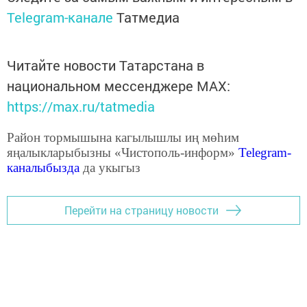
Telegram-канале
Татмедиа
Читайте новости Татарстана в
национальном мессенджере MАХ:
https://max.ru/tatmedia
Район тормышына кагылышлы иң мөһим
яңалыкларыбызны «Чистополь-информ»
Telegram
-
каналыбызда
да укыгыз
Перейти на страницу новости