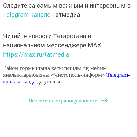
Следите за самым важным и интересным в
Telegram-канале
Татмедиа
Читайте новости Татарстана в
национальном мессенджере MАХ:
https://max.ru/tatmedia
Район тормышына кагылышлы иң мөһим
яңалыкларыбызны «Чистополь-информ»
Telegram
-
каналыбызда
да укыгыз
Перейти на страницу новости