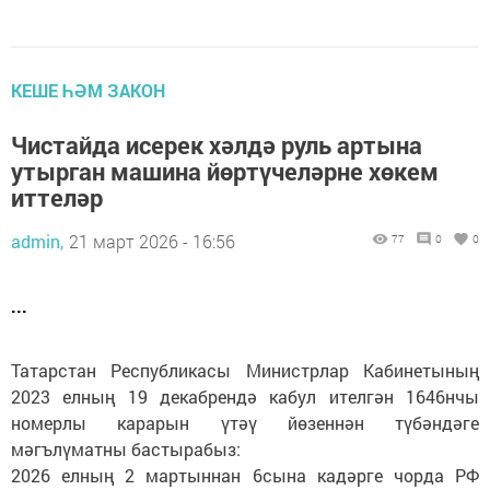
КЕШЕ ҺӘМ ЗАКОН
Чистайда исерек хәлдә руль артына
утырган машина йөртүчеләрне хөкем
иттеләр
admin,
21 март 2026 - 16:56
77
0
0
...
Татарстан Республикасы Министрлар Кабинетының
2023 елның 19 декабрендә кабул ителгән 1646нчы
номерлы карарын үтәү йөзеннән түбәндәге
мәгълүматны бастырабыз:
2026 елның 2 мартыннан 6сына кадәрге чорда РФ