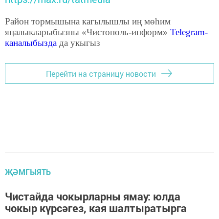
Район тормышына кагылышлы иң мөһим
яңалыкларыбызны «Чистополь-информ»
Telegram
-
каналыбызда
да укыгыз
Перейти на страницу новости
ҖӘМГЫЯТЬ
Чистайда чокырларны ямау: юлда
чокыр күрсәгез, кая шалтыратырга