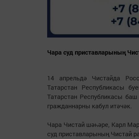
Чара суд приставларының Чис
14 апрельдә Чистайда Рос
Татарстан Республикасы бу
Татарстан Республикасы баш
гражданнарны кабул итәчәк.
Чара Чистай шәһәре, Карл Мар
суд приставларының Чистай ра