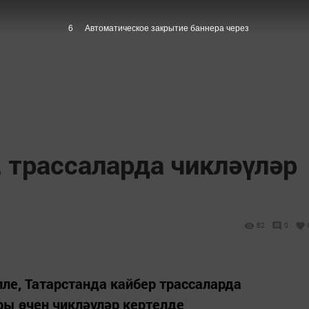
5
Автоматическое закрытие баннера через
, трассаларда чикләүләр
82
0
ле, Татарстанда кайбер трассаларда
ры өчен чикләүләр кертелде