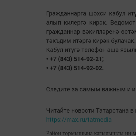
Гражданнарга шәхси кабул ит
алып килергә кирәк. Ведомст
гражданнар вәкилләренә өст
тәкъдим итәргә кирәк булачак.
Кабул итүгә телефон аша языл
• +7 (843) 514-92-21;
• +7 (843) 514-92-02.
Следите за самым важным и 
Читайте новости Татарстана 
https://max.ru/tatmedia
Район тормышына кагылышлы иң м