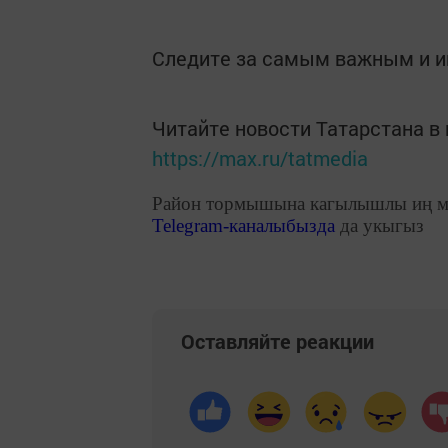
Следите за самым важным и 
Читайте новости Татарстана 
https://max.ru/tatmedia
Район тормышына кагылышлы иң м
Telegram
-каналыбызда
да укыгыз
Оставляйте реакции