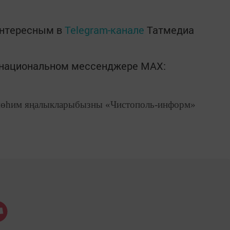
интересным в
Telegram-канале
Татмедиа
в национальном мессенджере MАХ:
өһим яңалыкларыбызны «Чистополь-информ»