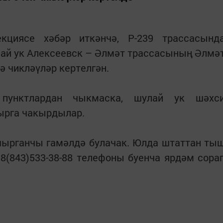
екциясе хәбәр иткәнчә, Р-239 трассасынд
лай ук Алексеевск – Әлмәт трассасының Әлмә
ә чикләүләр кертелгән.
 пунктлардан чыкмаска, шулай ук шәхс
тырга чакырдылар.
шырганчы гамәлдә булачак. Юлда штаттан ты
8(843)533-38-88 телефоны буенча ярдәм сора