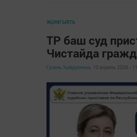
ҖӘМГЫЯТЬ
ТР баш суд при
Чистайда гражд
Гузель Хайруллина,
10 апрель 2026 - 1