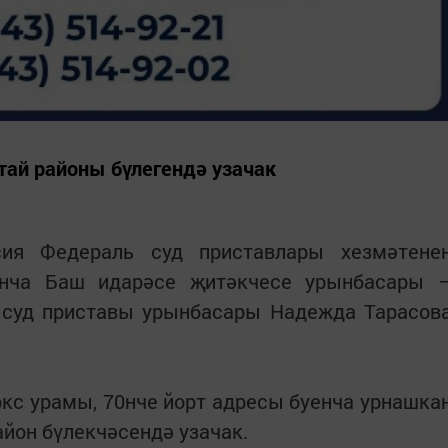
тай районы бүлегендә узачак
сия Федераль суд приставлары хезмәтене
енча Баш идарәсе җитәкчесе урынбасары 
 суд приставы урынбасары Надежда Тарасов
кс урамы, 70нче йорт адресы буенча урнашка
йон бүлекчәсендә узачак.