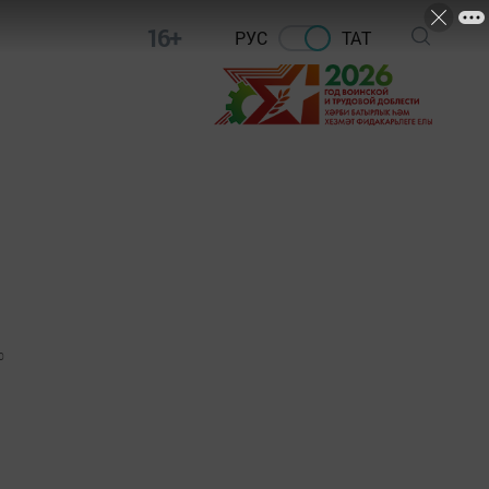
16+
РУС
ТАТ
0