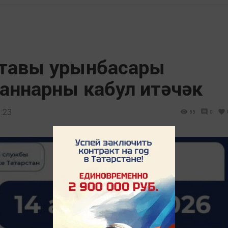
ставы урынбасары
аннарны кабул итәчәк
1:23
55
0