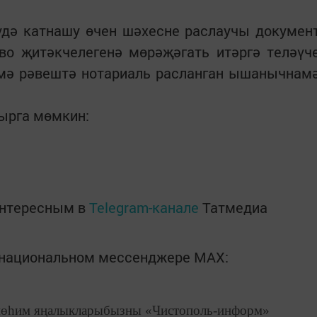
үдә катнашу өчен шәхесне раслаучы докумен
во җитәкчелегенә мөрәҗәгать итәргә теләүч
әмә рәвештә нотариаль расланган ышанычнам
ырга мөмкин:
интересным в
Telegram-канале
Татмедиа
в национальном мессенджере MАХ:
өһим яңалыкларыбызны «Чистополь-информ»