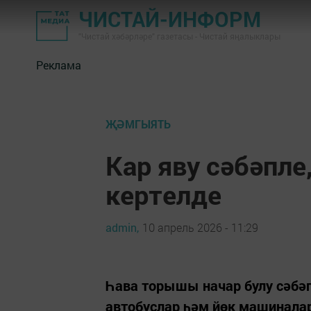
ЧИСТАЙ-ИНФОРМ
"Чистай хәбәрләре" газетасы - Чистай яңалыклары
Реклама
ҖӘМГЫЯТЬ
Кар яву сәбәпле
кертелде
admin,
10 апрель 2026 - 11:29
Һава торышы начар булу сәбәп
автобуслар һәм йөк машинала