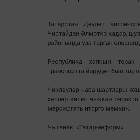
Татарстан Дәүләт автоинсп
Чистайдан Әлмәткә кадәр, шу
районында уза торган өлешенд
Республика халкын торак
транспортта йөрүдән баш тар
Чикләүләр һава шартлары ях
хәлләр килеп чыккан очракта 
мөрәҗәгать итәргә мөмкин.
Чыганак: «Татар-информ»