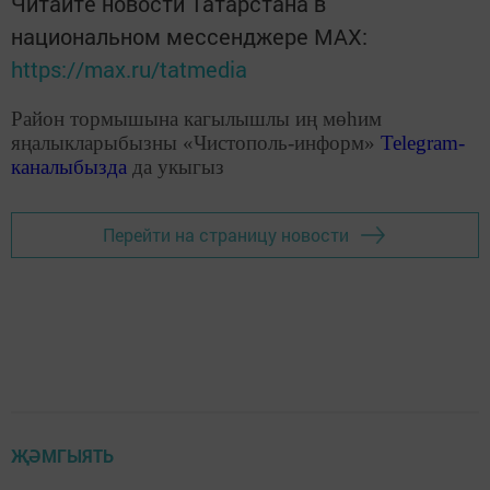
Читайте новости Татарстана в
национальном мессенджере MАХ:
https://max.ru/tatmedia
Район тормышына кагылышлы иң мөһим
яңалыкларыбызны «Чистополь-информ»
Telegram
-
каналыбызда
да укыгыз
Перейти на страницу новости
ҖӘМГЫЯТЬ