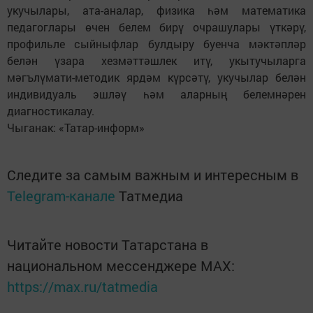
укучылары, ата-аналар, физика һәм математика
педагоглары өчен белем бирү очрашулары үткәрү,
профильле сыйныфлар булдыру буенча мәктәпләр
белән үзара хезмәттәшлек итү, укытучыларга
мәгълүмати-методик ярдәм күрсәтү, укучылар белән
индивидуаль эшләү һәм аларның белемнәрен
диагностикалау.
Чыганак: «Татар-информ»
Следите за самым важным и интересным в
Telegram-канале
Татмедиа
Читайте новости Татарстана в
национальном мессенджере MАХ:
https://max.ru/tatmedia