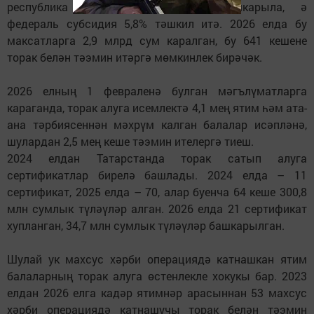
республика бюджеты хисабына башкарыла, ә
федераль субсидия 5,8% тәшкил итә. 2026 елда бу
максатларга 2,9 млрд сум каралган, бу 641 кешене
торак белән тәэмин итәргә мөмкинлек бирәчәк.
2026 елның 1 февраленә булган мәгълүматларга
караганда, торак алуга исемлектә 4,1 мең ятим һәм ата-
ана тәрбиясеннән мәхрүм калган балалар исәпләнә,
шулардан 2,5 мең кеше тәэмин ителергә тиеш.
2024 елдан Татарстанда торак сатып алуга
сертификатлар бирелә башлады. 2024 елда – 11
сертификат, 2025 елда – 70, алар буенча 64 кеше 300,8
млн сумлык түләүләр алган. 2026 елда 21 сертификат
хупланган, 34,7 млн сумлык түләүләр башкарылган.
Шулай ук махсус хәрби операциядә катнашкан ятим
балаларның торак алуга өстенлекле хокукы бар. 2023
елдан 2026 елга кадәр ятимнәр арасыннан 53 махсус
хәрби операциядә катнашучы торак белән тәэмин