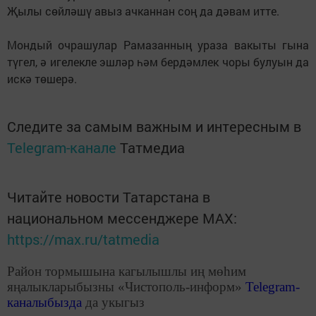
Җылы сөйләшү авыз ачканнан соң да дәвам итте.
Мондый очрашулар Рамазанның ураза вакыты гына
түгел, ә игелекле эшләр һәм бердәмлек чоры булуын да
искә төшерә.
Следите за самым важным и интересным в
Telegram-канале
Татмедиа
Читайте новости Татарстана в
национальном мессенджере MАХ:
https://max.ru/tatmedia
Район тормышына кагылышлы иң мөһим
яңалыкларыбызны «Чистополь-информ»
Telegram
-
каналыбызда
да укыгыз