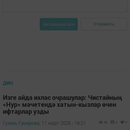
Отправить
Авторизоваться
ДИН
Изге айда ихлас очрашулар: Чистайның
«Нур» мәчетендә хатын-кызлар өчен
ифтарлар узды
Гузель Гумерова,
11 март 2026 - 16:21
56
0
0