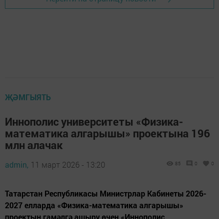
ҖӘМГЫЯТЬ
Иннополис университеты «Физика-
математика алгарышы» проектына 196
млн алачак
admin,
11 март 2026 - 13:20
85
0
0
Татарстан Республикасы Министрлар Кабинеты 2026-
2027 елларда «Физика-математика алгарышы»
проектын гамәлгә ашыру өчен «Иннополис