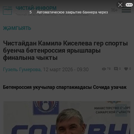
ЧИСТАЙ-ИНФОРМ
16+
3
Автоматическое закрытие баннера через
"Чистай хәбәрләре" газетасы - Чистай яңалыклары
ҖӘМГЫЯТЬ
Чистайдан Камилә Киселева гер спорты
буенча бөтенроссия ярышлары
финалына чыкты
Гузель Гумерова,
12 март 2026 - 09:30
78
0
0
Бөтенроссия укучылар спартакиадасы Сочида узачак