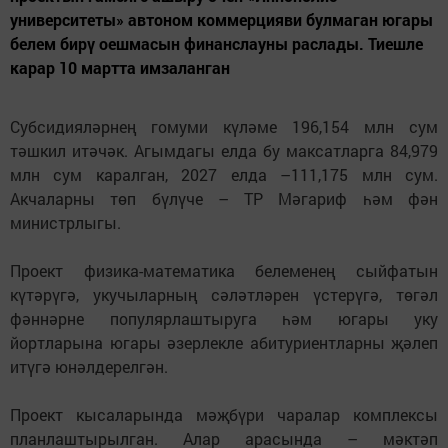
университеты» автоном коммерцияви булмаган югары
белем бирү оешмасын финанслауны раслады. Тиешле
карар 10 мартта имзаланган
Субсидияләрнең гомуми күләме 196,154 млн сум
тәшкил итәчәк. Агымдагы елда бу максатларга 84,979
млн сум каралган, 2027 елда –111,175 млн сум.
Акчаларны төп бүлүче – ТР Мәгариф һәм фән
министрлыгы.
Проект физика-математика белеменең сыйфатын
күтәрүгә, укучыларның сәләтләрен үстерүгә, төгәл
фәннәрне популярлаштыруга һәм югары уку
йортларына югары әзерлекле абитуриентларны җәлеп
итүгә юнәлдерелгән.
Проект кысаларында мәҗбүри чаралар комплексы
планлаштырылган. Алар арасында – мәктәп