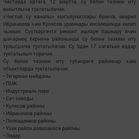
Чистайда иртәгә, 12 мартта, су белән тәэмин итү
вакытлыча туктатылачак.
«Чистай су каналы» мәгълүматлары буенча, авария
Ибраһимов һәм Кулясов урамнары киселешендә килеп
чыккан. Суүткәргечтә ремонт эшләре башкару өчен
шәһәрнең берничә районында су белән тәэмин итү
тулысынча туктатылачак. Су 9дан 17 сәгатькә кадәр
туктатылып торачак.
Су белән тәэмин итү түбәндәге районнар һәм
объектларда туктатылачак:
• Тегермән мәйданы
• ПМК
• Индустриаль парк
• Сөт заводы
• Кулясов районы
• Ибраһимов районы
• Полющенков районы
• Үзәк район дәваханәсе районы
• Лидер