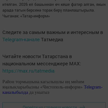
ителгән. 2026 ел башыннан өч кеше фатир алган, якын
арада тагын берсенә торак бирү планлаштырыла.
Чыганак: «Татар-информ»
Следите за самым важным и интересным в
Telegram-канале
Татмедиа
Читайте новости Татарстана в
национальном мессенджере MАХ:
https://max.ru/tatmedia
Район тормышына кагылышлы иң мөһим
яңалыкларыбызны «Чистополь-информ»
Telegram
-
каналыбызда
да укыгыз
Перейти на страницу новости