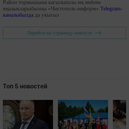
Район тормышына кагылышлы иң мөһим
яңалыкларыбызны «Чистополь-информ»
Telegram
-
каналыбызда
да укыгыз
Перейти на страницу новости
Топ 5 новостей