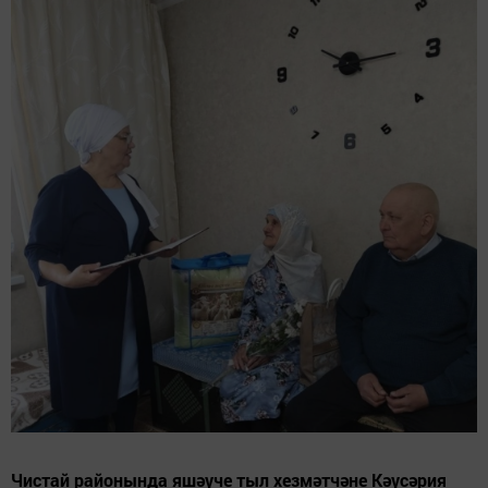
Чистай районында яшәүче тыл хезмәтчәне Кәүсәрия