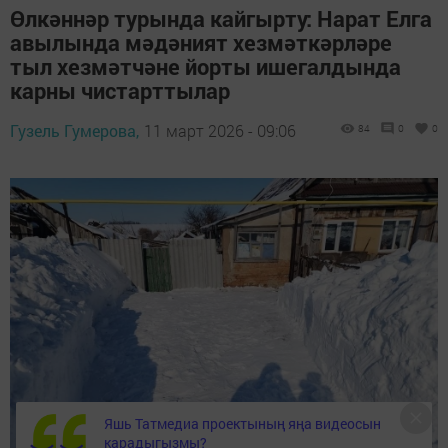
Өлкәннәр турында кайгырту: Нарат Елга
авылында мәдәният хезмәткәрләре
тыл хезмәтчәне йорты ишегалдында
карны чистарттылар
Гузель Гумерова,
11 март 2026 - 09:06
84
0
0
Яшь Татмедиа проектының яңа видеосын
карадыгызмы?