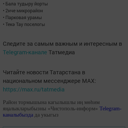
• Бала тудыру йорты
• 2нче микрорайон
• Парковая урамы
• Текә Тау поселогы
Следите за самым важным и интересным в
Telegram-канале
Татмедиа
Читайте новости Татарстана в
национальном мессенджере MАХ:
https://max.ru/tatmedia
Район тормышына кагылышлы иң мөһим
яңалыкларыбызны «Чистополь-информ»
Telegram
-
каналыбызда
да укыгыз