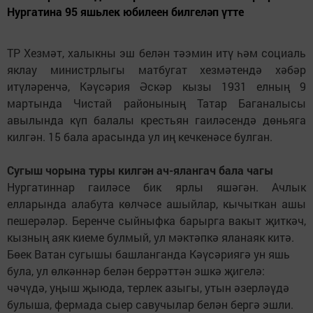
Нургатина 95 яшьлек юбилеен билгеләп үтте
ТР Хезмәт, халыкны эш белән тәэмин итү һәм социаль
яклау министрлыгы матбугат хезмәтендә хәбәр
итүләренчә, Кәүсәрия Әскәр кызы 1931 елның 9
мартында Чистай районының Татар Баганалысы
авылында күп балалы крестьян гаиләсендә дөньяга
килгән. 15 бала арасында ул иң кечкенәсе булган.
Сугыш чорына туры килгән ач-ялангач бала чагы
Нургатиннар гаиләсе бик ярлы яшәгән. Ачлык
елларында алабута көлчәсе ашыйлар, кычыткан ашы
пешерәләр. Беренче сыйныфка барырга вакыт җиткәч,
кызның аяк киеме булмый, ул мәктәпкә яланаяк китә.
Бөек Ватан сугышы башланганда Кәүсәриягә ун яшь
була, ул өлкәннәр белән беррәттән эшкә җигелә:
чәчүдә, уңыш җыюда, терлек азыгы, утын әзерләүдә
булыша, фермада сыер савучылар белән бергә эшли.