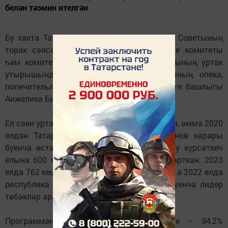
белән тәэмин ителгән
Бу хакта Татарстан Республикасы Дәүләт Советының
торак сәясәте һәм инфраструктура үсеше комитеты
һәм комитет каршындагы эксперт советының уртак
утырышында ТР мәгариф министрлыгының опека,
попечительлек һәм педагогик ярдәм бүлеге башлыгы
Анжелика Бычкова сөйләде.
Ел саен уртача 300гә якын кеше торак алган, әмма 2020
елдан Татарстан Рәисе Рөстәм Миңнеханов карары
буенча өстәмә финанслау нәтиҗәсендә бу күрсәткеч
елына 600 һәм аннан артыгракка кадәр арткан. 2023
елда 762 кеше торак белән тәэмин ителгән, ә 2022 елда
республика ятим балаларга торак бирү буенча лидер
төбәкләр арасына кергән.
Программаны финанслауның күп өлеше – 94,2%