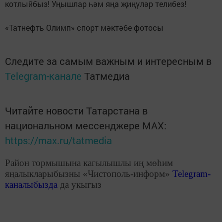
котлыйбыз! Уңышлар һәм яңа җиңүләр телибез!
«Татнефть Олимп» спорт мәктәбе фотосы
Следите за самым важным и интересным в
Telegram-канале
Татмедиа
Читайте новости Татарстана в
национальном мессенджере MАХ:
https://max.ru/tatmedia
Район тормышына кагылышлы иң мөһим
яңалыкларыбызны «Чистополь-информ»
Telegram
-
каналыбызда
да укыгыз