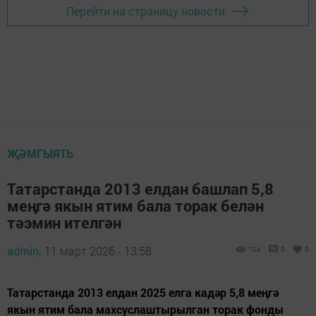
Перейти на страницу новости
ҖӘМГЫЯТЬ
Татарстанда 2013 елдан башлап 5,8
меңгә якын ятим бала торак белән
тәэмин ителгән
admin,
11 март 2026 - 13:58
104
0
0
Татарстанда 2013 елдан 2025 елга кадәр 5,8 меңгә
якын ятим бала махсуслаштырылган торак фонды