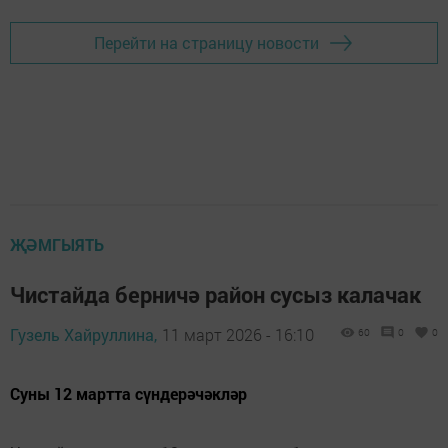
Перейти на страницу новости
ҖӘМГЫЯТЬ
Чистайда берничә район сусыз калачак
Гузель Хайруллина,
11 март 2026 - 16:10
60
0
0
Суны 12 мартта сүндерәчәкләр