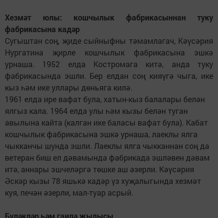
Хезмәт юлы: кошчылык фабрикасыннан туку
фабрикасына кадәр
Сугыштан соң, җиде сыйныфны тәмамлагач, Кәүсәрия
Нургатина җирле кошчылык фабрикасына эшкә
урнаша. 1952 елда Костромага китә, анда туку
фабрикасында эшли. Бер елдан соң кияүгә чыга, ике
кыз һәм ике уллары дөньяга килә.
1961 елда ире вафат була, хатын-кыз балалары белән
ялгыз кала. 1964 елда улы һәм кызы белән туган
авылына кайта (калган ике баласы вафат була). Кабат
кошчылык фабрикасына эшкә урнаша, лаеклы ялга
чыкканчы шунда эшли. Лаеклы ялга чыкканнан соң да
ветеран биш ел дәвамында фабрикада эшләвен дәвам
итә, аннары эшчеләргә төшке аш әзерли. Кәүсәрия
Әскәр кызы 78 яшькә кадәр үз хуҗалыгында хезмәт
куя, печән әзерли, мал-туар асрый.
Бүләкләр һәм гаилә җылысы