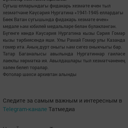
Сугыш елларындагы фидакарь хезмәте өчен тыл
хезмәтчәне Кәүсәрия Нургатина «1941-1945 еллардагы
Бөек Ватан сугышында фидакарь хезмәте өчен»
медале һәм юбилей медальләре белән бүләкләнгән.
Бүгенге көндә Кәүсәрия Нургатина кызы Сәрия Гомәр
кызы тәрбиясендә яши. Улы Рамай Гомәр улы Казанда
гомер итә. Аның дүрт оныгы һәм сигез оныкчыгы бар.
Татар Баганалысы авылында Нургатиннар гаиләсе
лаеклы хөрмәткә ия. Авылдашлары тыл хезмәтчәненең
хәлен белеп торалар.
Фотолар шәхси архивтан алынды
Следите за самым важным и интересным в
Telegram-канале
Татмедиа