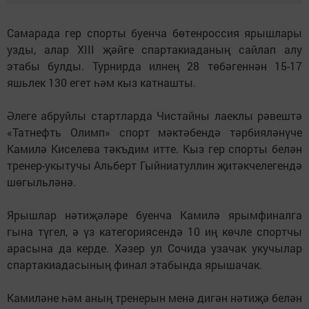
Самарада гер спорты буенча бөтенроссия ярышлары
узды, алар XIII җәйге спартакиаданың сайлап алу
этабы булды. Турнирда илнең 28 төбәгеннән 15-17
яшьлек 130 егет һәм кыз катнашты.
Әлеге абруйлы стартларда Чистайны лаеклы рәвештә
«Татнефть Олимп» спорт мәктәбендә тәрбияләнүче
Камилә Киселева тәкъдим итте. Кыз гер спорты белән
тренер-укытучы Альберт Гыйниатуллин җитәкчелегендә
шөгыльләнә.
Ярышлар нәтиҗәләре буенча Камилә ярымфиналга
гына түгел, ә үз категориясендә 10 иң көчле спортчы
арасына да керде. Хәзер ул Сочида узачак укучылар
спартакиадасының финал этабында ярышачак.
Камиләне һәм аның тренерын менә дигән нәтиҗә белән