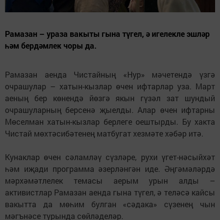
Рамазан – ураза вакыты гына түгел, ә игелекле эшләр
һәм бердәмлек чоры да.
Рамазан аенда Чистайның «Нур» мәчетендә үзгә
очрашулар – хатын-кызлар өчен ифтарлар уза. Март
аеның бер көнендә йөзгә якын гүзәл зат шундый
очрашуларның берсенә җыелды. Алар өчен ифтарны
Мөселман хатын-кызлар берлеге оештырды. Бу хакта
Чистай мөхтәсибәтенең матбугат хезмәте хәбәр итә.
Кунаклар өчен сәламләү сүзләре, рухи үгет-нәсыйхәт
һәм иҗади программа әзерләнгән иде. Әңгәмәләрдә
мәрхәмәтлелек темасы аерым урын алды –
активистлар Рамазан аенда гына түгел, ә теләсә кайсы
вакытта да мөһим булган «сәдака» сүзенең чын
мәгънәсе турында сөйләделәр.