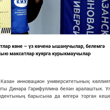
тлар көне – үз көченә ышанучылар, белемгә
кыю максатлар куярга курыкмаучылар
Казан инновацион университетының көллия
нты Динара Гарифуллина белән аралаштык. У
удентының барысына да өлгерә торган кеш