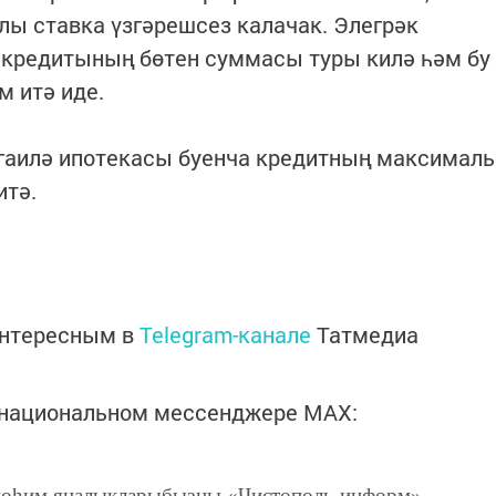
ы ставка үзгәрешсез калачак. Элегрәк
 кредитының бөтен суммасы туры килә һәм бу
 итә иде.
 гаилә ипотекасы буенча кредитның максималь
итә.
интересным в
Telegram-канале
Татмедиа
в национальном мессенджере MАХ:
өһим яңалыкларыбызны «Чистополь-информ»