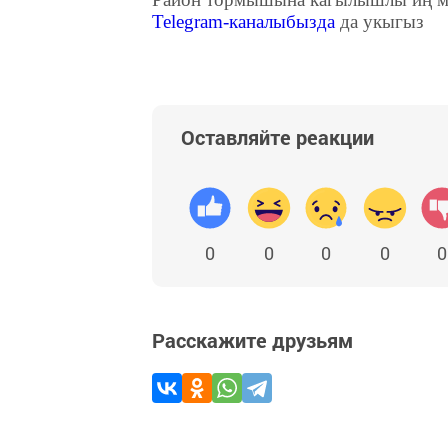
Telegram
-каналыбызда
да укыгыз
Оставляйте реакции
0
0
0
0
0
Расскажите друзьям