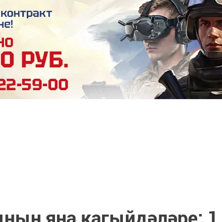
ының яңа кагыйдәләре: 1