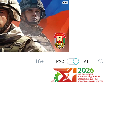
16+
РУС
ТАТ