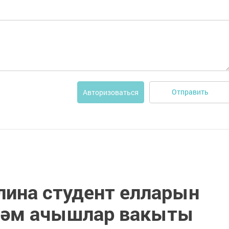
Отправить
Авторизоваться
лина студент елларын
һәм ачышлар вакыты