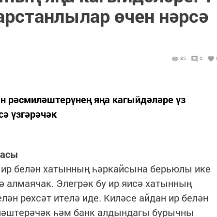
арстанлылар өчен нәрсә
85
0
ын рәсмиләштерүнең яңа кагыйдәләре үз
сә үзгәрәчәк
касы
 ир белән хатынның һәркайсына берьюлы ике
 алмаячак. Элегрәк бу ир яисә хатынның
лән рөхсәт ителә иде. Киләсе айдан ир белән
ләштерәчәк һәм банк алдындагы бурычны