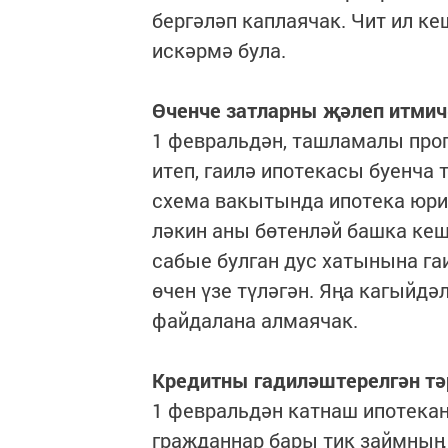
бергәләп каплаячак. Чит ил к
искәрмә була.
Өченче затларны җәлеп итмич
1 февральдән, ташламалы про
итеп, гаилә ипотекасы буенча
схема вакытында ипотека юрид
ләкин аны бөтенләй башка кеш
сабые булган дус хатынына га
өчен үзе түләгән. Яңа кагыйд
файдалана алмаячак.
Кредитны гадиләштерелгән тә
1 февральдән катнаш ипотека
гражданнар бары тик займның 