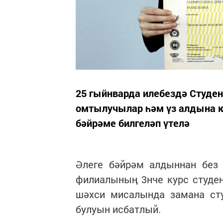
25 гыйнварда илебездә Студен
омтылучылар һәм үз алдына 
бәйрәме билгеләп үтелә
Әлеге бәйрәм алдыннан без 
филиалының 3нче курс студе
шәхси мисалында замана ст
булуын исбатлый.