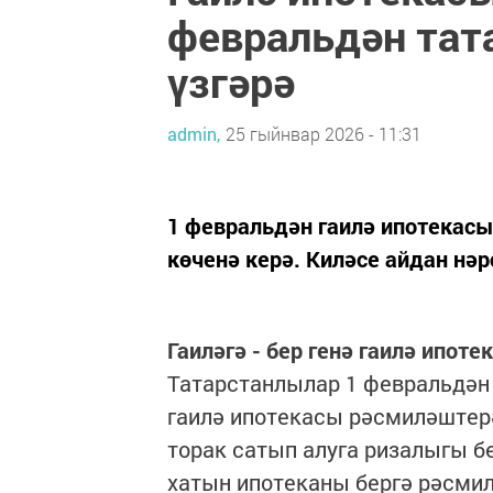
февральдән тат
үзгәрә
admin,
25 гыйнвар 2026 - 11:31
1 февральдән гаилә ипотекас
көченә керә. Киләсе айдан нәр
Гаиләгә - бер генә гаилә ипоте
Татарстанлылар 1 февральдән
гаилә ипотекасы рәсмиләштерә
торак сатып алуга ризалыгы бе
хатын ипотеканы бергә рәсми