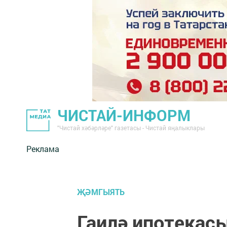
ЧИСТАЙ-ИНФОРМ
"Чистай хәбәрләре" газетасы - Чистай яңалыклары
Реклама
ҖӘМГЫЯТЬ
Гаилә ипотекас