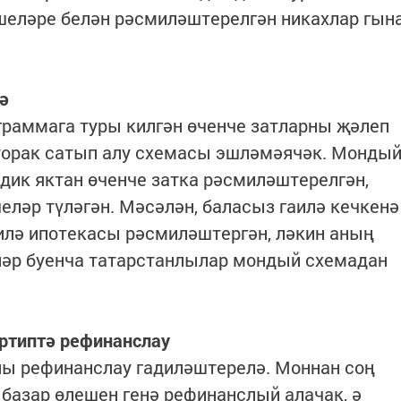
ешеләре белән рәсмиләштерелгән никахлар гын
ә
граммага туры килгән өченче затларны җәлеп
 торак сатып алу схемасы эшләмәячәк. Монды
ик яктан өченче затка рәсмиләштерелгән,
еләр түләгән. Мәсәлән, баласыз гаилә кечкенә
илә ипотекасы рәсмиләштергән, ләкин аның
әләр буенча татарстанлылар мондый схемадан
ртиптә рефинанслау
ны рефинанслау гадиләштерелә. Моннан соң
базар өлешен генә рефинанслый алачак, ә