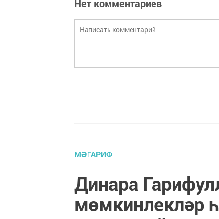
Нет комментариев
МӘГАРИФ
Динара Гарифул
мөмкинлекләр 