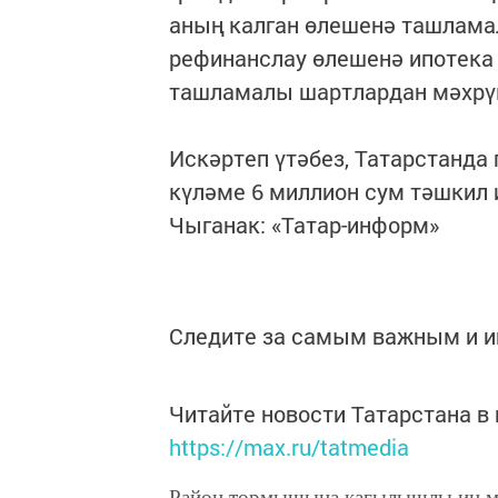
аның калган өлешенә ташламал
рефинанслау өлешенә ипотека
ташламалы шартлардан мәхрүм
Искәртеп үтәбез, Татарстанда
күләме 6 миллион сум тәшкил 
Чыганак: «Татар-информ»
Следите за самым важным и 
Читайте новости Татарстана 
https://max.ru/tatmedia
Район тормышына кагылышлы иң м